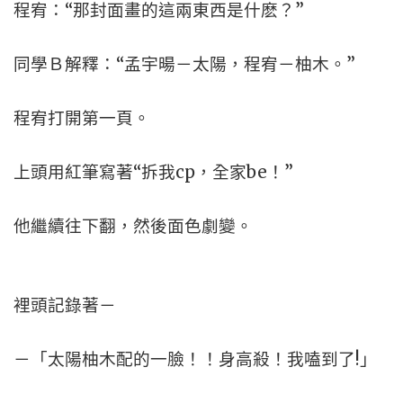
程宥：“那封面畫的這兩東西是什麽？”
同學Ｂ解釋：“孟宇暘－太陽，程宥－柚木。”
程宥打開第一頁。
上頭用紅筆寫著“拆我cp，全家be！”
他繼續往下翻，然後面色劇變。
裡頭記錄著－
－「太陽柚木配的一臉！！身高殺！我嗑到了!」