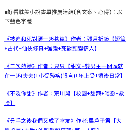
■好看耽美小說書單推薦連結(含文案、心得)：以
下藍色字體
《被迫和死對頭一起養崽》作者：殘月折鏡【短篇
+古代+仙俠修真+強強+死對頭變情人】
《二次熱戀》作者：只只【甜文+雙男主一開頭就
在一起(夫夫)+小受殘疾(眼盲)+年上受+婚後日常】
《不及你甜》作者：荒川黛【校園+甜寵+暗戀+救
贖】
《分手之後我們又成了室友》作者:馬戶子君【大