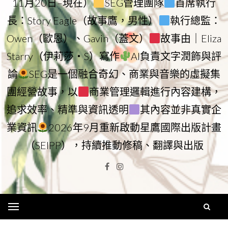
11月20日–現在）
SEG管理團隊
首席執行
長：Story Eagle（故事鷹，男性）
執行總監：
Owen（歐恩）、Gavin（蓋文）
故事由｜Eliza
Starry（伊莉莎・S）寫作
AI負責文字潤飾與評
論
SEG是一個融合奇幻、商業與音樂的虛擬集
團經營故事，以
商業管理邏輯進行內容建構，
追求效率、精準與資訊透明
其內容並非真實企
業資訊
2026年9月重新啟動星鷹國際出版計畫
（SEIPP），持續推動修稿、翻譯與出版
Facebook
Instagram
Menu