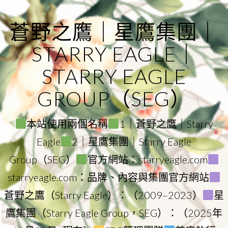
Skip
to
蒼野之鷹｜星鷹集團｜
content
STARRY EAGLE｜
STARRY EAGLE
GROUP（SEG）
本站使用兩個名稱
1｜蒼野之鷹｜Starry
Eagle
2｜星鷹集團｜Starry Eagle
Group（SEG）
官方網站：starryeagle.com
starryeagle.com：品牌、內容與集團官方網站
蒼野之鷹（Starry Eagle）：（2009–2023）
星
鷹集團（Starry Eagle Group，SEG）：（2025年