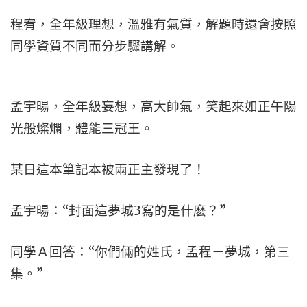
程宥，全年級理想，溫雅有氣質，解題時還會按照
同學資質不同而分步驟講解。
孟宇暘，全年級妄想，高大帥氣，笑起來如正午陽
光般燦爛，體能三冠王。
某日這本筆記本被兩正主發現了！
孟宇暘：“封面這夢城3寫的是什麽？”
同學Ａ回答：“你們倆的姓氏，孟程－夢城，第三
集。”