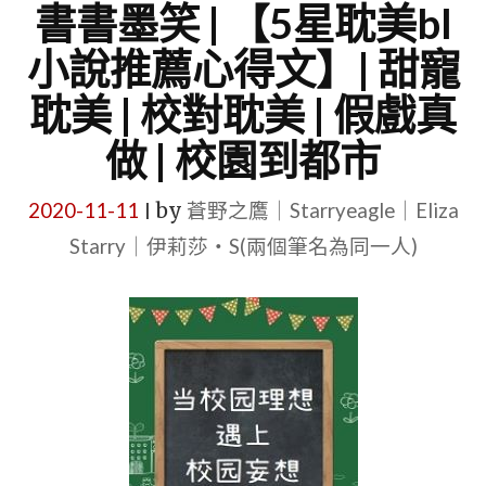
書書墨笑 | 【5星耽美bl
小說推薦心得文】| 甜寵
耽美 | 校對耽美 | 假戲真
做 | 校園到都市
2020-11-11
by
蒼野之鷹｜Starryeagle｜Eliza
|
Starry｜伊莉莎・S(兩個筆名為同一人)