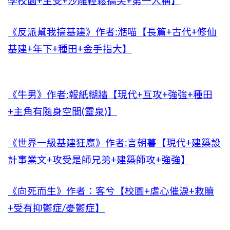
學校園+主受+沙雕輕鬆搞笑+第一人稱】
《反派幫我搞基建》作者:湉喵【長篇+古代+修仙
基建+年下+種田+金手指大】
《牛男》作者:報紙糊牆【現代+互攻+強強+種田
+主角有隨身空間(靈泉)】
《世界一級基建狂魔》作者:言朝暮【現代+建築設
計事業文+攻受是師兄弟+建築師攻+強強】
《向死而生》作者：客兮【校園+虐心催淚+救贖
+受有抑鬱症/憂鬱症】