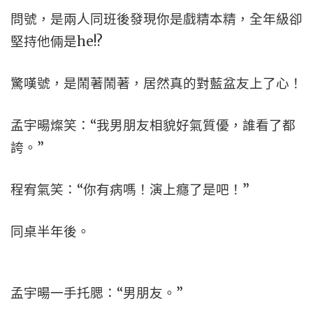
問號，是兩人同班後發現你是戲精本精，全年級卻
堅持他倆是he!?
驚嘆號，是鬧著鬧著，居然真的對藍盆友上了心！
孟宇暘燦笑：“我男朋友相貌好氣質優，誰看了都
誇。”
程宥氣笑：“你有病嗎！演上癮了是吧！”
同桌半年後。
孟宇暘一手托腮：“男朋友。”