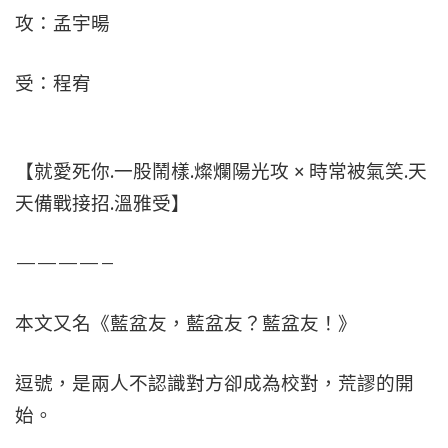
攻：孟宇暘
受：程宥
【就愛死你.一股鬧樣.燦爛陽光攻 × 時常被氣笑.天
天備戰接招.溫雅受】
————–
本文又名《藍盆友，藍盆友？藍盆友！》
逗號，是兩人不認識對方卻成為校對，荒謬的開
始。