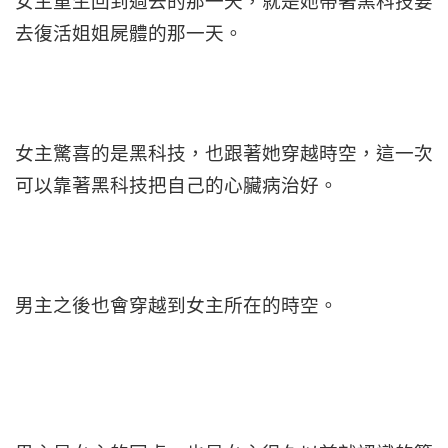
女主重生回到過去的那一天，就是她帶著黑科技要
去復活姐姐屍體的那一天。
女主驚喜的是黑科技，也跟著她穿越時空，這一次
可以靠著黑科技把自己的心臟病治好。
男主之後也會穿越到女主所在的時空。