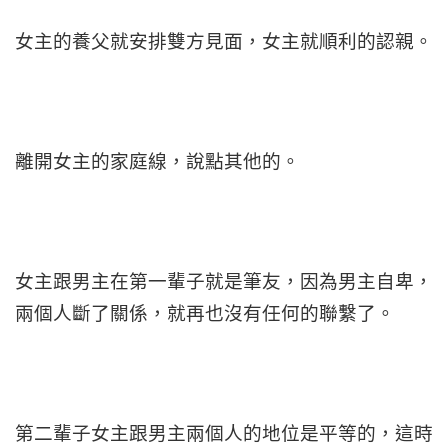
女主的養父就安排雙方見面，女主就順利的認親。
離開女主的家庭線，說點其他的。
女主跟男主在第一輩子就是筆友，因為男主自卑，
兩個人斷了關係，就再也沒有任何的聯繫了。
第二輩子女主跟男主兩個人的地位是平等的，這時