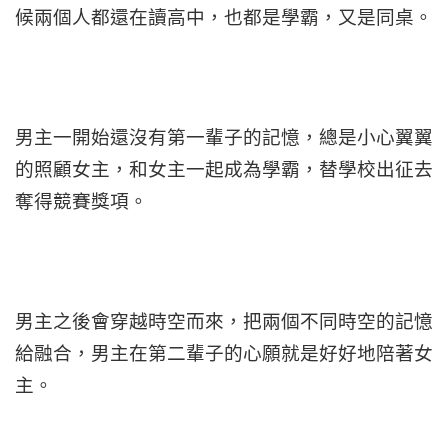
候兩個人都還在讀高中，也都是學霸，又是同桌。
男主一開始還沒有第一輩子的記憶，總是小心翼翼
的照顧女主，和女主一起成為學霸，替學校出征去
奪得競賽獎項。
男主之後會穿越時空而來，把兩個不同時空的記憶
給融合，男主在第二輩子的心願就是好好地陪著女
主。