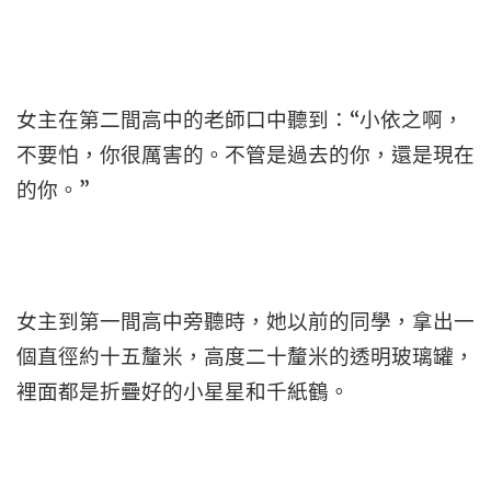
女主在第二間高中的老師口中聽到：“小依之啊，
不要怕，你很厲害的。不管是過去的你，還是現在
的你。”
女主到第一間高中旁聽時，她以前的同學，拿出一
個直徑約十五釐米，高度二十釐米的透明玻璃罐，
裡面都是折疊好的小星星和千紙鶴。