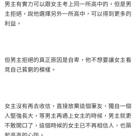
男主有實力可以跟女主考上同一所高中的，但是男
主拒絕，說他選擇另外一所高中，可以得到更多的
利益。
但男主拒絕的真正原因是自卑，他不想要讓女主看
見自己貧窮的模樣。
女主沒有再去收信，直接放棄這個筆友，獨自一個
人堅強長大，等男主再遇上女主的時候，男主就更
不敢開口了，這個時候的女主已不再相信人，也築
起高高的心防。