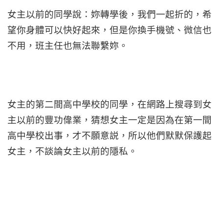
女主以前的同學說：妳轉學後，我們一起折的，希
望你身體可以快好起來，但是你換手機號、微信也
不用，班主任也無法聯繫妳。
女主的第二間高中學校的同學，在網路上搜尋到女
主以前的豐功偉業，猜想女主一定是因為在第一間
高中學校出事，才不願意説，所以他們默默保護起
女主，不談論女主以前的隱私。