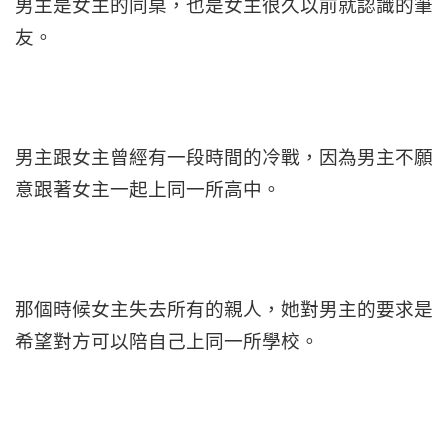
男主是女主的同桌，也是女主很久以前就認識的筆
友。
男主跟女主曾經有一段時間的冷戰，因為男主不願
意跟著女主一起上同一所高中。
那個時候女主失去所有的親人，她對男主的要求是
希望對方可以陪自己上同一所學校。