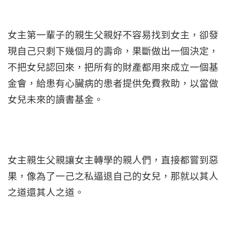
女主第一輩子的親生父親好不容易找到女主，卻發
現自己只剩下幾個月的壽命，果斷做出一個決定，
不把女兒認回來，把所有的財產都用來成立一個基
金會，給患有心臟病的患者提供免費救助，以當做
女兒未來的讀書基金。
女主親生父親讓女主轉學的親人們，直接都嘗到惡
果，像為了一己之私逼退自己的女兒，那就以其人
之道還其人之道。