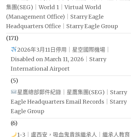
集團(SEG)｜World 1｜Virtual World
(Management Office)｜Starry Eagle
Headquarters Office｜Starry Eagle Group
(171)
2026年3月11日停用｜星空國際機場｜
Disabled on March 11, 2026｜Starry
International Airport
(5)
星鷹總部郵件紀錄｜星鷹集團(SEG)｜Starry
Eagle Headquarters Email Records｜Starry
Eagle Group
(6)
1-3｜盧西安，吸血鬼貴族繼承人｜繼承人教育