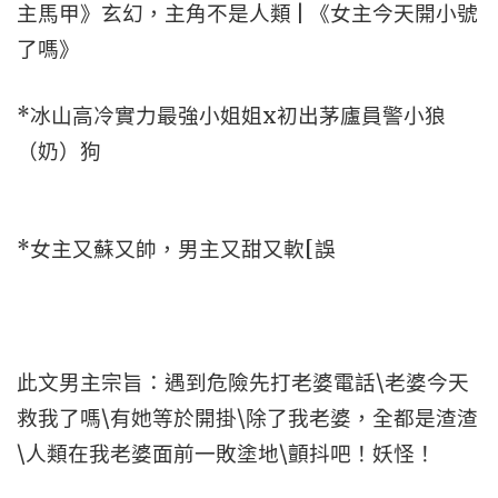
主馬甲》玄幻，主角不是人類 | 《女主今天開小號
了嗎》
*冰山高冷實力最強小姐姐x初出茅廬員警小狼
（奶）狗
*女主又蘇又帥，男主又甜又軟[誤
此文男主宗旨：遇到危險先打老婆電話\老婆今天
救我了嗎\有她等於開掛\除了我老婆，全都是渣渣
\人類在我老婆面前一敗塗地\顫抖吧！妖怪！