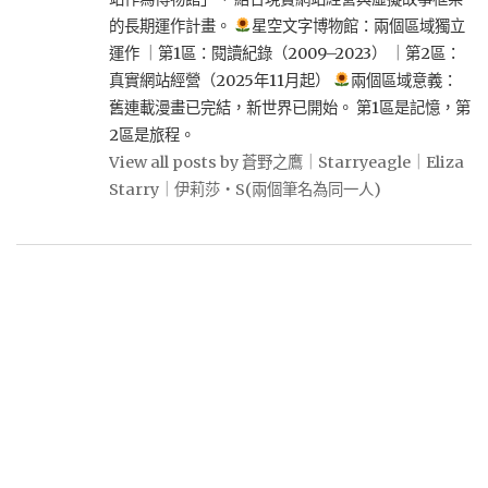
的長期運作計畫。
星空文字博物館：兩個區域獨立
運作 ｜第1區：閱讀紀錄（2009–2023） ｜第2區：
真實網站經營（2025年11月起）
兩個區域意義：
舊連載漫畫已完結，新世界已開始。 第1區是記憶，第
2區是旅程。
View all posts by 蒼野之鷹｜Starryeagle｜Eliza
Starry｜伊莉莎・S(兩個筆名為同一人)