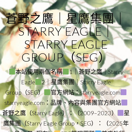
Skip
to
蒼野之鷹｜星鷹集團｜
content
STARRY EAGLE｜
STARRY EAGLE
GROUP（SEG）
本站使用兩個名稱
1｜蒼野之鷹｜Starry
Eagle
2｜星鷹集團｜Starry Eagle
Group（SEG）
官方網站：starryeagle.com
starryeagle.com：品牌、內容與集團官方網站
蒼野之鷹（Starry Eagle）：（2009–2023）
星
鷹集團（Starry Eagle Group，SEG）：（2025年