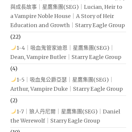
與成長故事｜星鷹集團(SEG)｜Lucian, Heir to
a Vampire Noble House｜A Story of Heir
Education and Growth｜Starry Eagle Group
(22)
1-4｜吸血鬼管家迪恩｜星鷹集團(SEG)｜
Dean, Vampire Butler｜Starry Eagle Group
(4)
1-5｜吸血鬼公爵亞瑟｜星鷹集團(SEG)｜
Arthur, Vampire Duke｜Starry Eagle Group
(2)
1-7｜狼人丹尼爾｜星鷹集團(SEG)｜Daniel
the Werewolf｜Starry Eagle Group