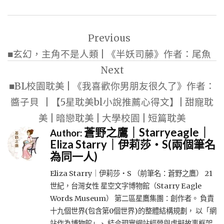
文
Previous
章
■玄幻，主角不是人類 | 《半妖司藤》作者：尾魚
導
Next
覽
■BL校園耽美 | 《我喜歡你男朋友很久了》作者：
醬子貝 | 【5星耽美bl小說推薦心得文】| 甜寵耽
美 | 暗戀耽美 | 大學校園 | 短篇耽美
蒼野之鷹｜Starryeagle｜
Author:
Eliza Starry｜伊莉莎・S(兩個筆名
為同一人)
Eliza Starry｜伊莉莎・S （前筆名：蒼野之鷹） 21
世紀，台灣女性 星空文字博物館（Starry Eagle
Words Museum） 第二區星鷹集團：創作者。 負責
十九個世界(包含第0個世界)的整體結構規劃， 以「網
站作為博物館」、 結合現實網站經營與虛擬故事框架