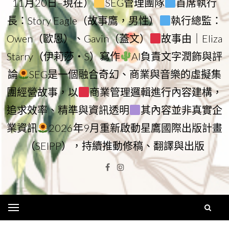
11月20日–現在）
SEG管理團隊
首席執行
長：Story Eagle（故事鷹，男性）
執行總監：
Owen（歐恩）、Gavin（蓋文）
故事由｜Eliza
Starry（伊莉莎・S）寫作
AI負責文字潤飾與評
論
SEG是一個融合奇幻、商業與音樂的虛擬集
團經營故事，以
商業管理邏輯進行內容建構，
追求效率、精準與資訊透明
其內容並非真實企
業資訊
2026年9月重新啟動星鷹國際出版計畫
（SEIPP），持續推動修稿、翻譯與出版
Facebook
Instagram
Menu