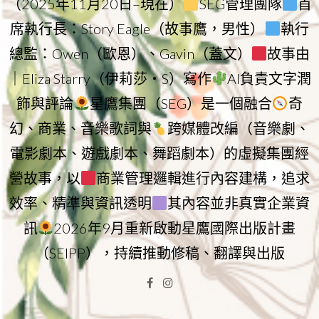
（2025年11月20日–現在）
SEG管理團隊
首
席執行長：Story Eagle（故事鷹，男性）
執行
總監：Owen（歐恩）、Gavin（蓋文）
故事由
｜Eliza Starry（伊莉莎・S）寫作
AI負責文字潤
飾與評論
星鷹集團（SEG）是一個融合
奇
幻、商業、音樂歌詞與
跨媒體改編（音樂劇、
電影劇本、遊戲劇本、舞蹈劇本）的虛擬集團經
營故事，以
商業管理邏輯進行內容建構，追求
效率、精準與資訊透明
其內容並非真實企業資
訊
2026年9月重新啟動星鷹國際出版計畫
（SEIPP），持續推動修稿、翻譯與出版
Facebook
Instagram