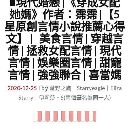
■現代婚戀 |《穿成女配
她媽》作者：霈霈 |【5
星原創言情小說推薦心得
文】 | 美食言情 | 穿越言
情 | 拯救女配言情 | 現代
言情 | 娛樂圈言情 | 甜寵
言情 | 強強聯合 | 喜當媽
2020-12-25
by
蒼野之鷹｜Starryeagle｜Eliza
|
Starry｜伊莉莎・S(兩個筆名為同一人)