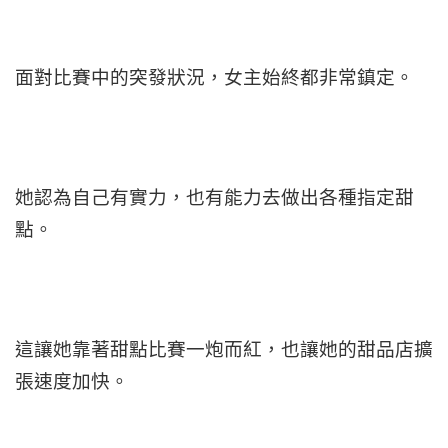
面對比賽中的突發狀況，女主始終都非常鎮定。
她認為自己有實力，也有能力去做出各種指定甜
點。
這讓她靠著甜點比賽一炮而紅，也讓她的甜品店擴
張速度加快。