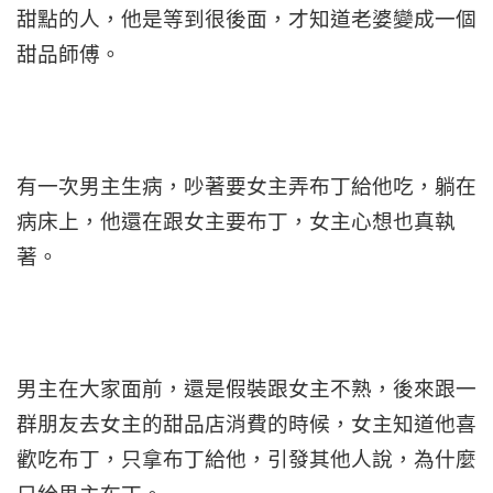
甜點的人，他是等到很後面，才知道老婆變成一個
甜品師傅。
有一次男主生病，吵著要女主弄布丁給他吃，躺在
病床上，他還在跟女主要布丁，女主心想也真執
著。
男主在大家面前，還是假裝跟女主不熟，後來跟一
群朋友去女主的甜品店消費的時候，女主知道他喜
歡吃布丁，只拿布丁給他，引發其他人說，為什麼