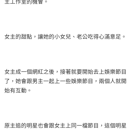
主工作室的機會。
女主的甜點，讓她的小女兒、老公吃得心滿意足。
女主成一個網紅之後，接著就要開始去上娛樂節目
了，她會跟男主一起上一些娛樂節目，兩個人就開
始有互動。
原主追的明星也會跟女主上同一檔節目，這個明星