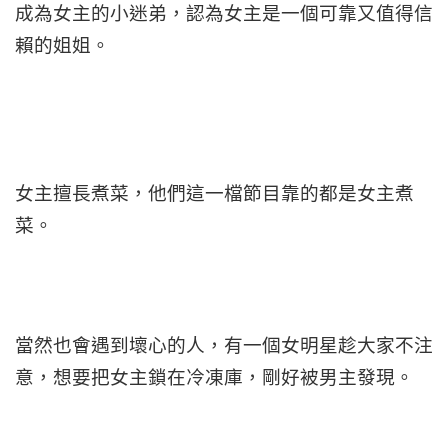
成為女主的小迷弟，認為女主是一個可靠又值得信
賴的姐姐。
女主擅長煮菜，他們這一檔節目靠的都是女主煮
菜。
當然也會遇到壞心的人，有一個女明星趁大家不注
意，想要把女主鎖在冷凍庫，剛好被男主發現。