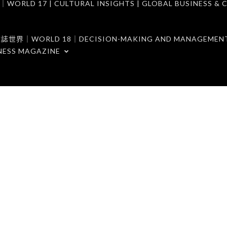
7 | CULTURAL INSIGHTS | GLOBAL BUSINESS & C
ORLD 18｜DECISION-MAKING AND MANAGEMENT 
NESS MAGAZINE