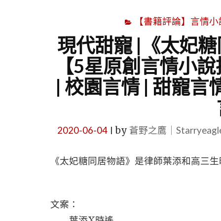
【書籍評論】言情小說心得
現代甜寵 |《太妃糖
【5星原創言情小說推
| 校園言情 | 甜寵言情
2020-06-04
by
蒼野之鷹｜Starryeag
|
《太妃糖同居物語》是律師葉添和高三生
文案：
葉添X時遙