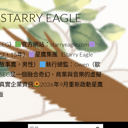
ARRY EAGLE
（SEG）
官方網站：starryeagle.com
023，15年）
星鷹集團（Starry Eagle
le（故事鷹，男性）
執行總監：Owen（歐
SEG是一個融合奇幻、商業與音樂的虛擬
真實企業資訊
2026年9月重新啟動星鷹
版
搜
Menu