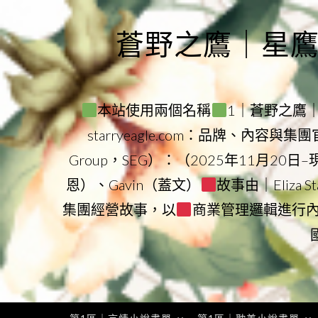
Skip
to
蒼野之鷹｜星鷹集團
content
本站使用兩個名稱
1｜蒼野之鷹｜Sta
starryeagle.com：品牌、內容與
Group，SEG）：（2025年11月20日
恩）、Gavin（蓋文）
故事由｜Eliza 
集團經營故事，以
商業管理邏輯進行