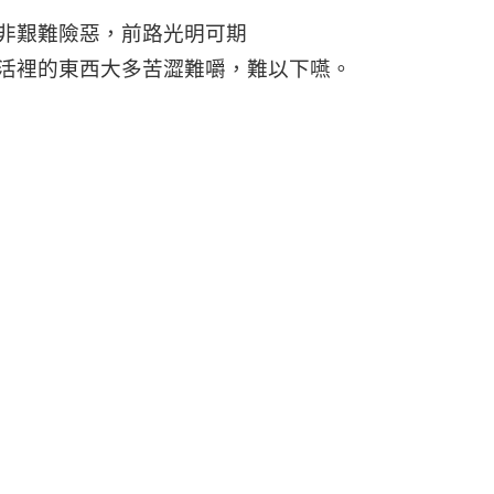
非艱難險惡，前路光明可期
裡的東西大多苦澀難嚼，難以下嚥。