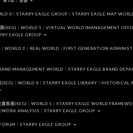
第1區｜漫畫
｜STARRY EAGLE GROUP｜STARRY EAGLE MAP WORL
)｜WORLD 1｜VIRTUAL WORLD (MANAGEMENT OFFI
RRY EAGLE GROUP
D 2｜REAL WORLD｜FIRST-GENERATION ADMINIST
MANAGEMENT WORLD｜STARRY EAGLE BRAND DEPA
ORLD 4｜STARRY EAGLE LIBRARY｜HISTORICAL A
EG)｜WORLD 5｜STARRY EAGLE WORLD FRAMEWO
MEWORK ANALYSIS｜STARRY EAGLE GROUP
ORUM｜STARRY EAGLE GROUP