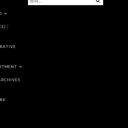
尋
D
關
鍵
CE)｜
字:
RATIVE
RTMENT
RCHIVES
RK