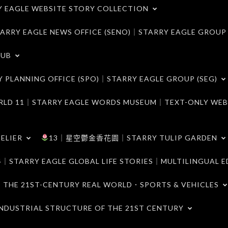
LE WEBSITE STORY COLLECTION
 EAGLE NEWS OFFICE (SENO)｜STARRY EAGLE GROUP
LUB
ANNING OFFICE (SPO)｜STARRY EAGLE GROUP (SEG)
｜STARRY EAGLE WORDS MUSEUM｜TEXT-ONLY WEB
ELIER
13｜星空鬱金香花園｜STARRY TULIP GARDEN
RY EAGLE GLOBAL LIFE STORIES｜MULTILINGUAL E
21ST-CENTURY REAL WORLD．SPORTS & VEHICLES
TRIAL STRUCTURE OF THE 21ST CENTURY