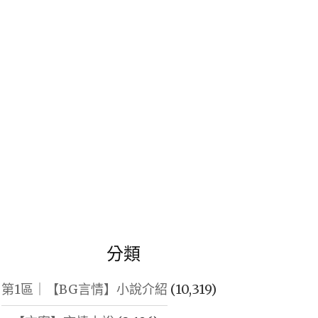
鍵
字:
分類
第1區｜【BG言情】小說介紹
(10,319)