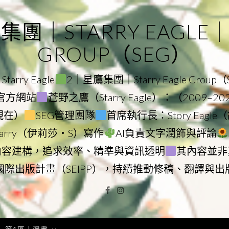
｜STARRY EAGLE｜ST
GROUP（SEG）
rry Eagle
2｜星鷹集團｜Starry Eagle Group
集團官方網站
蒼野之鷹（Starry Eagle）：（2009–2
–現在）
SEG管理團隊
首席執行長：Story Eag
Starry（伊莉莎・S）寫作
AI負責文字潤飾與評論
內容建構，追求效率、精準與資訊透明
其內容並非
國際出版計畫（SEIPP），持續推動修稿、翻譯與出
Facebook
Instagram