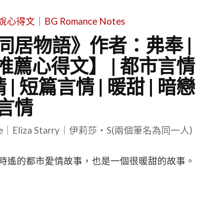
文｜BG Romance Notes
同居物語》作者：弗奉 |
薦心得文】 | 都市言情
 | 短篇言情 | 暖甜 | 暗戀
言情
le｜Eliza Starry｜伊莉莎・S(兩個筆名為同一人)
時遙的都市愛情故事，也是一個很暖甜的故事。