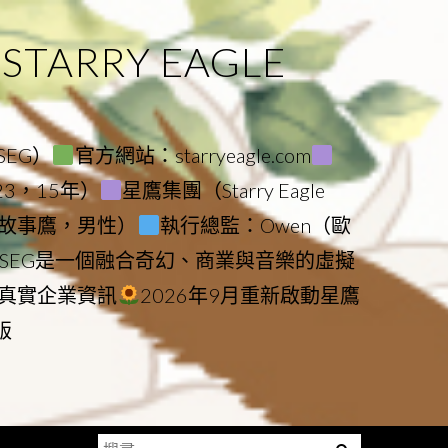
ARRY EAGLE
（SEG）
官方網站：starryeagle.com
023，15年）
星鷹集團（Starry Eagle
le（故事鷹，男性）
執行總監：Owen（歐
SEG是一個融合奇幻、商業與音樂的虛擬
真實企業資訊
2026年9月重新啟動星鷹
版
搜
Menu