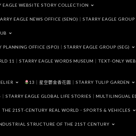
LE WEBSITE STORY COLLECTION
 EAGLE NEWS OFFICE (SENO)｜STARRY EAGLE GROUP
LUB
ANNING OFFICE (SPO)｜STARRY EAGLE GROUP (SEG)
｜STARRY EAGLE WORDS MUSEUM｜TEXT-ONLY WEB
ELIER
13｜星空鬱金香花園｜STARRY TULIP GARDEN
RY EAGLE GLOBAL LIFE STORIES｜MULTILINGUAL E
21ST-CENTURY REAL WORLD．SPORTS & VEHICLES
TRIAL STRUCTURE OF THE 21ST CENTURY