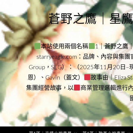
Skip
to
蒼野之鷹｜星鷹集團
content
本站使用兩個名稱
1｜蒼野之鷹｜Sta
starryeagle.com：品牌、內容與
Group，SEG）：（2025年11月20日
恩）、Gavin（蓋文）
故事由｜Eliza 
集團經營故事，以
商業管理邏輯進行