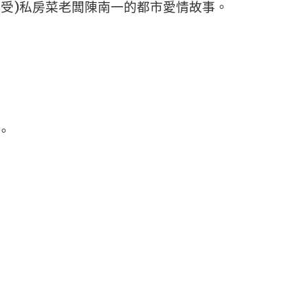
小受)私房菜老闆陳南一的都市愛情故事。
。