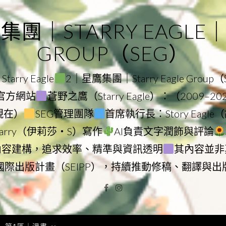
｜STARRY EAGLE｜ST
GROUP（SEG）
rry Eagle
2｜星鷹集團｜Starry Eagle Group
集團官方網站
蒼野之鷹（Starry Eagle）：（2009–2
–現在）
SEG管理團隊
首席執行長：Story Eag
Starry（伊莉莎・S）寫作
AI負責文字潤飾與評論
內容建構，追求效率、精準與資訊透明
其內容並非
國際出版計畫（SEIPP），持續推動修稿、翻譯與出
Facebook
Instagram