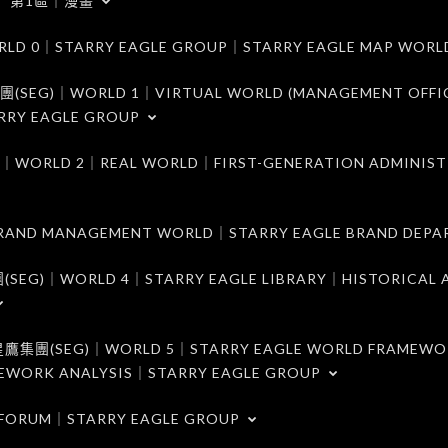
第1區｜漫畫
｜STARRY EAGLE GROUP｜STARRY EAGLE MAP WORL
)｜WORLD 1｜VIRTUAL WORLD (MANAGEMENT OFFI
RRY EAGLE GROUP
D 2｜REAL WORLD｜FIRST-GENERATION ADMINIST
MANAGEMENT WORLD｜STARRY EAGLE BRAND DEPA
ORLD 4｜STARRY EAGLE LIBRARY｜HISTORICAL A
EG)｜WORLD 5｜STARRY EAGLE WORLD FRAMEWO
MEWORK ANALYSIS｜STARRY EAGLE GROUP
ORUM｜STARRY EAGLE GROUP