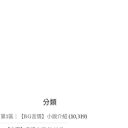
鍵
字:
分類
第1區｜【BG言情】小說介紹
(10,319)