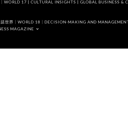
7 | CULTURAL INSIGHTS | GLOBAL BUSINESS & C
ORLD 18｜DECISION-MAKING AND MANAGEMENT 
NESS MAGAZINE