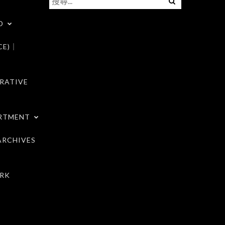
尋
D
關
鍵
CE)｜
字:
RATIVE
RTMENT
RCHIVES
RK