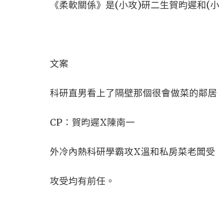
《柔軟關係》是(小攻)研二生賀昀遲和(
文案
科研直男看上了隔壁那個很會做菜的鄰居
CP：賀昀遲X陳南一
外冷內熱科研學霸攻X溫和私房菜老闆受
攻受均有前任。