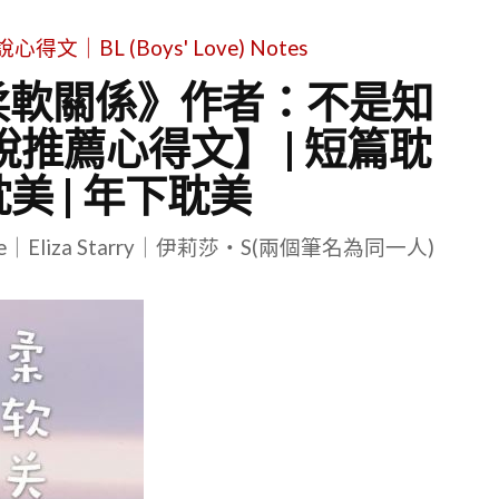
｜BL (Boys' Love) Notes
《柔軟關係》作者：不是知
小說推薦心得文】 | 短篇耽
耽美 | 年下耽美
le｜Eliza Starry｜伊莉莎・S(兩個筆名為同一人)