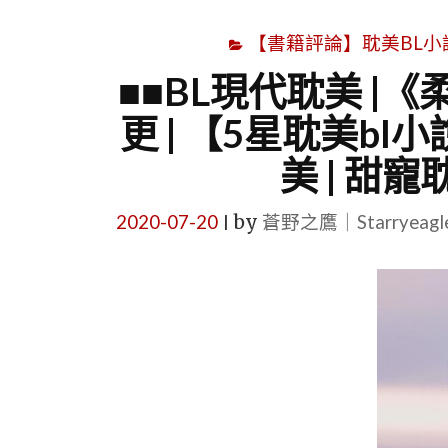
【書籍評論】耽美BL小說心得文
■■BL現代耽美 |
更 | 【5星耽美bl
美 | 甜寵
2020-07-20
by
蒼野之鷹｜Starryeag
|