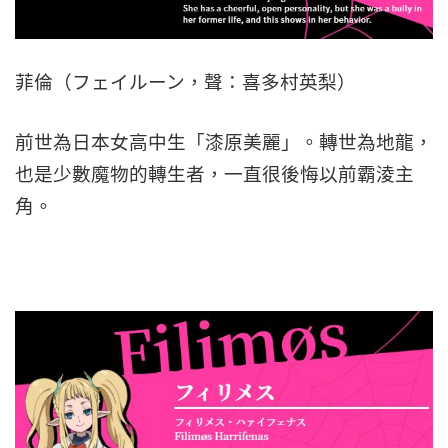
菲倫（フェイルーン，聲：喜多村英梨）
前世為日本女高中生「漆原美麗」。轉世為地龍，
也是少數魔物的轉生者，一直很後悔以前霸淩主
角。