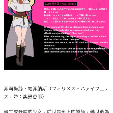
菲莉梅絲．帕菲納斯（フィリメス・ハァイフェナ
ス，聲：奧野香耶）
轉生成妖精的少女。前世是班上的導師。轉世後為