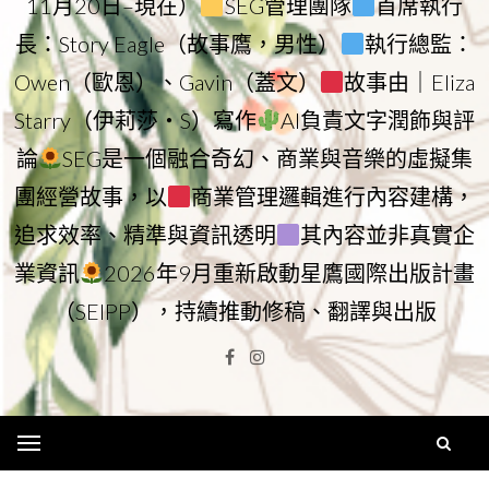
11月20日–現在）
SEG管理團隊
首席執行
長：Story Eagle（故事鷹，男性）
執行總監：
Owen（歐恩）、Gavin（蓋文）
故事由｜Eliza
Starry（伊莉莎・S）寫作
AI負責文字潤飾與評
論
SEG是一個融合奇幻、商業與音樂的虛擬集
團經營故事，以
商業管理邏輯進行內容建構，
追求效率、精準與資訊透明
其內容並非真實企
業資訊
2026年9月重新啟動星鷹國際出版計畫
（SEIPP），持續推動修稿、翻譯與出版
Facebook
Instagram
Menu