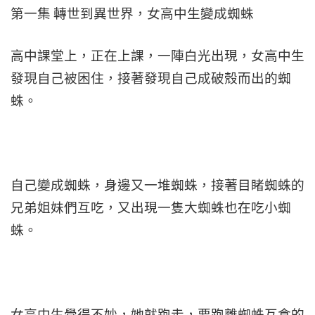
第一集 轉世到異世界，女高中生變成蜘蛛
高中課堂上，正在上課，一陣白光出現，女高中生
發現自己被困住，接著發現自己成破殼而出的蜘
蛛。
自己變成蜘蛛，身邊又一堆蜘蛛，接著目睹蜘蛛的
兄弟姐妹們互吃，又出現一隻大蜘蛛也在吃小蜘
蛛。
女高中生覺得不妙，她就跑走，要跑離蜘蛛互食的