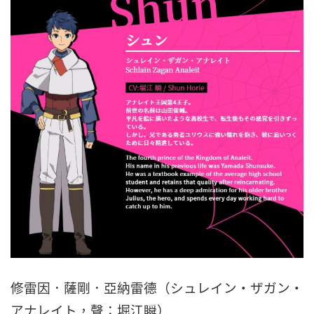
修雷因．薩剛．亞納雷德（シュレイン・ザガン・
アナレイト，聲：堀江瞬）