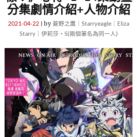
分集劇情介紹+人物介紹
2021-04-22
by
蒼野之鷹｜Starryeagle｜Eliza
|
Starry｜伊莉莎・S(兩個筆名為同一人)