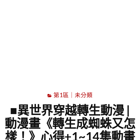
字
第1區｜未分類
■異世界穿越轉生動漫 |
動漫畫《轉生成蜘蛛又怎
樣！》心得+1~14集動畫