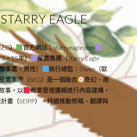
ARRY EAGLE
（SEG）
官方網站：starryeagle.com
023，15年）
星鷹集團（Starry Eagle
le（故事鷹，男性）
執行總監：Owen（歐
星鷹集團（SEG）是一個融合
奇幻、商
故事，以
商業管理邏輯進行內容建構，
版計畫（SEIPP），持續推動修稿、翻譯與