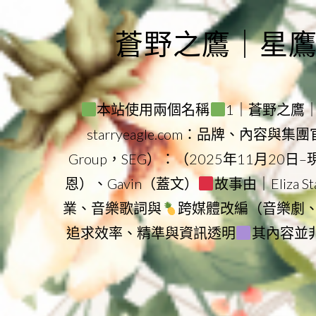
Skip
to
蒼野之鷹｜星鷹集團
content
本站使用兩個名稱
1｜蒼野之鷹｜Sta
starryeagle.com：品牌、內容與
Group，SEG）：（2025年11月20日
恩）、Gavin（蓋文）
故事由｜Eliza 
業、音樂歌詞與
跨媒體改編（音樂劇
追求效率、精準與資訊透明
其內容並