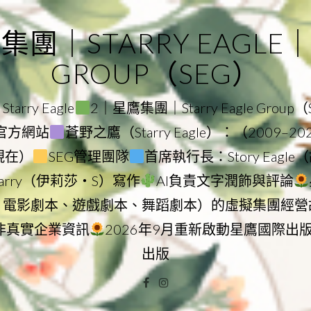
｜STARRY EAGLE｜ST
GROUP（SEG）
rry Eagle
2｜星鷹集團｜Starry Eagle Group
集團官方網站
蒼野之鷹（Starry Eagle）：（2009–2
–現在）
SEG管理團隊
首席執行長：Story Eag
Starry（伊莉莎・S）寫作
AI負責文字潤飾與評論
、電影劇本、遊戲劇本、舞蹈劇本）的虛擬集團經營
非真實企業資訊
2026年9月重新啟動星鷹國際出
出版
Facebook
Instagram