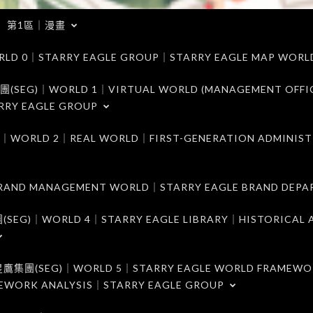
第1區｜漫畫
｜STARRY EAGLE GROUP｜STARRY EAGLE MAP WORL
)｜WORLD 1｜VIRTUAL WORLD (MANAGEMENT OFFI
RRY EAGLE GROUP
D 2｜REAL WORLD｜FIRST-GENERATION ADMINIST
MANAGEMENT WORLD｜STARRY EAGLE BRAND DEPA
ORLD 4｜STARRY EAGLE LIBRARY｜HISTORICAL A
EG)｜WORLD 5｜STARRY EAGLE WORLD FRAMEWO
MEWORK ANALYSIS｜STARRY EAGLE GROUP