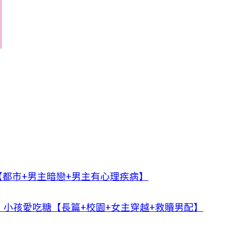
都市+男主暗戀+男主有心理疾病】
小孩愛吃糖【長篇+校園+女主穿越+救贖男配】