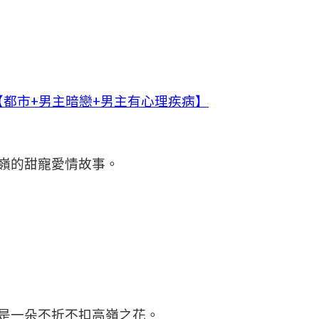
都市+男主暗戀+男主有心理疾病】
嶺的甜寵愛情故事。
是一朵不折不扣高嶺之花。