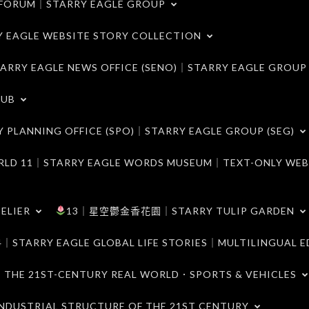
ORUM｜STARRY EAGLE GROUP
LE WEBSITE STORY COLLECTION
 EAGLE NEWS OFFICE (SENO)｜STARRY EAGLE GROUP
LUB
ANNING OFFICE (SPO)｜STARRY EAGLE GROUP (SEG)
｜STARRY EAGLE WORDS MUSEUM｜TEXT-ONLY WEB
ELIER
13｜星空鬱金香花園｜STARRY TULIP GARDEN
RY EAGLE GLOBAL LIFE STORIES｜MULTILINGUAL E
21ST-CENTURY REAL WORLD．SPORTS & VEHICLES
TRIAL STRUCTURE OF THE 21ST CENTURY