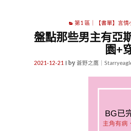
第1 區｜【書單】言情小說書
盤點那些男主有亞
園+
2021-12-21
by
蒼野之鷹｜Starryeag
|