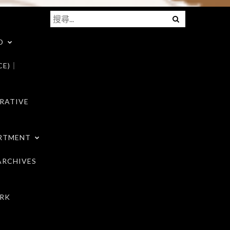
搜
Menu
尋
D
關
鍵
CE)｜
字:
RATIVE
RTMENT
RCHIVES
RK