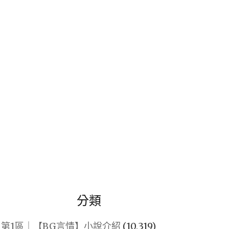
關
鍵
字:
分類
第1區｜【BG言情】小說介紹
(10,319)