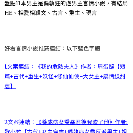
盤點11本男主是偏執狂的虐男主言情小說，有結局
HE、相愛相殺文、古言、重生、現言
好看言情小說推薦連結：以下藍色字體
1文案連結：
《我的危險夫人》作者：周蛋撻【短
篇+古代+重生+妖怪+修仙仙俠+大女主+感情線甜
虐】
2文案連結：
《養成病女喬暴君後我渣了他》作者:
歌小竹【古代+女主穿書+偏執病女喬反派男主+姐