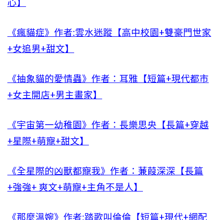
心】
《瘋貓症》作者:雲水迷蹤【高中校園+雙豪門世家
+女追男+甜文】
《抽象貓的愛情蟲》作者：耳雅【短篇+現代都市
+女主開店+男主畫家】
《宇宙第一幼稚園》作者：長樂思央【長篇+穿越
+星際+萌寵+甜文】
《全星際的凶獸都寵我》作者：蒹葭深深【長篇
+強強+ 爽文+萌寵+主角不是人】
《那麼溫婉》作者:踏歌叫倫倫【短篇+現代+網配