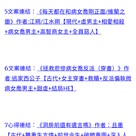
5文案連結：
《每天都在和病女喬剛正面/維蘭之
邀》作者:江朔/江水朔【現代+虐男主+相愛相殺
+病女喬男主+高智商女主+全員惡人】
6文案連結：
《拯救悲慘病女喬反派（穿書）》作
者:逃家西公子【古代+女主穿書+救贖+反派偏執微
病女喬男主+甜虐+結局HE】
7心得連結：
《洞房前還有遺言嗎》作者：且墨
【古代+雙重生言情+前世今生+破鏡重圓+深入人