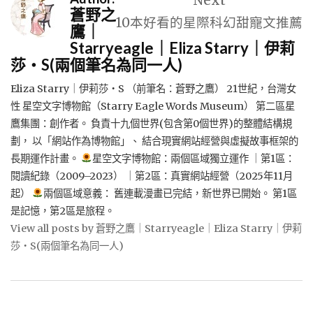
Next
蒼野之
10本好看的星際科幻甜寵文推薦
鷹｜
Starryeagle｜Eliza Starry｜伊莉
莎・S(兩個筆名為同一人)
Eliza Starry｜伊莉莎・S （前筆名：蒼野之鷹） 21世紀，台灣女
性 星空文字博物館（Starry Eagle Words Museum） 第二區星
鷹集團：創作者。 負責十九個世界(包含第0個世界)的整體結構規
劃， 以「網站作為博物館」、 結合現實網站經營與虛擬故事框架的
長期運作計畫。
星空文字博物館：兩個區域獨立運作 ｜第1區：
閱讀紀錄（2009–2023） ｜第2區：真實網站經營（2025年11月
起）
兩個區域意義： 舊連載漫畫已完結，新世界已開始。 第1區
是記憶，第2區是旅程。
View all posts by 蒼野之鷹｜Starryeagle｜Eliza Starry｜伊莉
莎・S(兩個筆名為同一人)