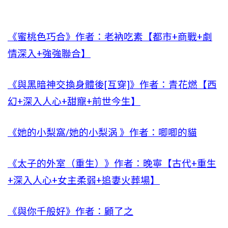
《蜜桃色巧合》作者：老衲吃素【都市+商戰+劇
情深入+強強聯合】
《與黑暗神交換身體後[互穿]》作者：青花燃【西
幻+深入人心+甜寵+前世今生】
《她的小梨窩/她的小梨涡 》作者：唧唧的貓
《太子的外室（重生）》作者：晚寧【古代+重生
+深入人心+女主柔弱+追妻火葬場】
《與你千般好》作者：顧了之