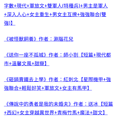
字數+現代+軍旅文+雙軍人(特種兵)+男主是軍人
+深入人心+女主重生+男女主互撩+強強聯合(雙
強)】
《被怪獸飼養》作者：涮腦花兒
《送你一座不孤城》作者：師小劄【短篇+現代都
市+溫馨文風+甜寵】
《砸鍋賣鐵去上學》作者：紅刺北【星際機甲+強
強聯合+輕鬆好笑+軍旅文+女主有馬甲】
《傳說中的勇者是我的未婚夫》作者：送冰【短篇
+西幻+女主穿越異世界+青梅竹馬+魔法+甜文】