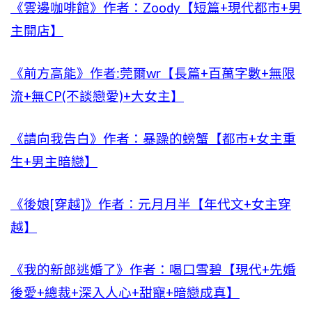
《雲邊咖啡館》作者：Zoody【短篇+現代都市+男
主開店】
《前方高能》作者:莞爾wr【長篇+百萬字數+無限
流+無CP(不談戀愛)+大女主】
《請向我告白》作者：暴躁的螃蟹【都市+女主重
生+男主暗戀】
《後娘[穿越]》作者：元月月半【年代文+女主穿
越】
《我的新郎逃婚了》作者：喝口雪碧【現代+先婚
後愛+總裁+深入人心+甜寵+暗戀成真】