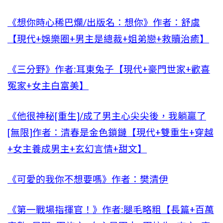
《想你時心稀巴爛/出版名：想你》作者：舒虞
【現代+娛樂圈+男主是總裁+姐弟戀+救贖治癒】
《三分野》作者:耳東兔子【現代+豪門世家+歡喜
冤家+女主白富美】
《他很神秘[重生]/成了男主心尖尖後，我躺贏了
[無限]作者：清春是金色鎖鏈【現代+雙重生+穿越
+女主養成男主+玄幻言情+甜文】
《可愛的我你不想要嗎》作者：樊清伊
《第一戰場指揮官！》作者:腿毛略粗【長篇+百萬