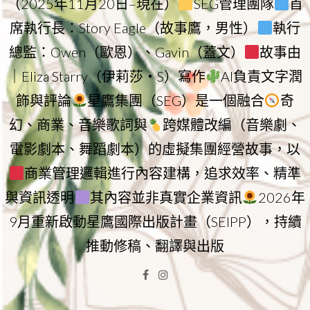
（2025年11月20日–現在）
SEG管理團隊
首
席執行長：Story Eagle（故事鷹，男性）
執行
總監：Owen（歐恩）、Gavin（蓋文）
故事由
｜Eliza Starry（伊莉莎・S）寫作
AI負責文字潤
飾與評論
星鷹集團（SEG）是一個融合
奇
幻、商業、音樂歌詞與
跨媒體改編（音樂劇、
電影劇本、舞蹈劇本）的虛擬集團經營故事，以
商業管理邏輯進行內容建構，追求效率、精準
與資訊透明
其內容並非真實企業資訊
2026年
9月重新啟動星鷹國際出版計畫（SEIPP），持續
推動修稿、翻譯與出版
Facebook
Instagram