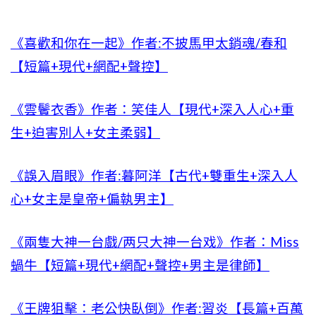
《喜歡和你在一起》作者:不披馬甲太銷魂/春和
【短篇+現代+網配+聲控】
《雲鬢衣香》作者：笑佳人【現代+深入人心+重
生+迫害別人+女主柔弱】
《誤入眉眼》作者:暮阿洋【古代+雙重生+深入人
心+女主是皇帝+偏執男主】
《兩隻大神一台戲/两只大神一台戏》作者：Miss
蝸牛【短篇+現代+網配+聲控+男主是律師】
《王牌狙擊：老公快臥倒》作者:習炎【長篇+百萬