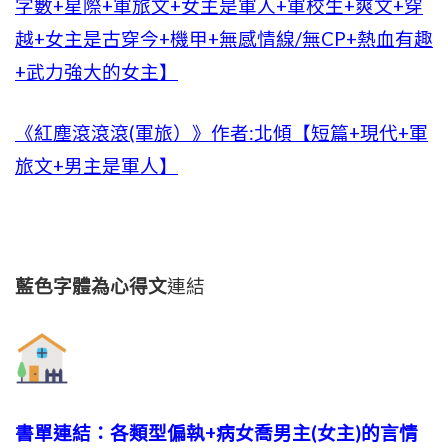
字數+星際+軍旅文+女主是軍人+軍校生+爽文+穿
越+女主是古穿今+機甲+無感情線/無CP+熱血有趣
+武力強大的女主】
《紅塵滾滾滾(軍旅）》作者:北傾【短篇+現代+軍
旅文+男主是軍人】
藍色字體為心得文
連結
書單連結：各類型偏執+病女喬男主(女主)的言情