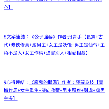
心】
8文案連結：
《公子強娶》作者:丹青手【長篇+古
代+修俠修真+虐男主+女主是妖怪+男主是仙帝+主
角不是人+女主作精+迫害別人+相愛相殺】
9心得連結：
《魔鬼的體溫》作者：藤蘿為枝【青
梅竹馬+女主重生+雙向救贖+男主殘疾+甜虐+虐男
主多】