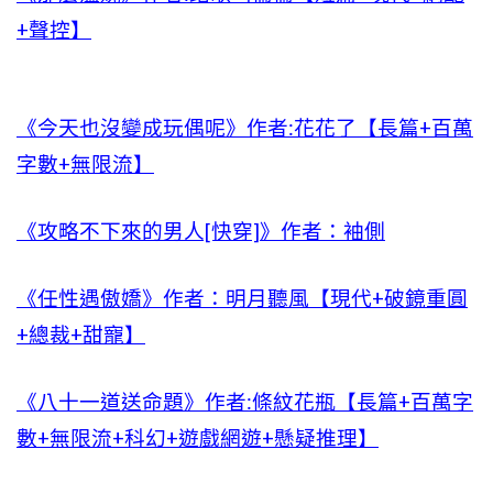
+聲控】
《今天也沒變成玩偶呢》作者:花花了【長篇+百萬
字數+無限流】
《攻略不下來的男人[快穿]》作者：袖側
《任性遇傲嬌》作者：明月聽風【現代+破鏡重圓
+總裁+甜寵】
《八十一道送命題》作者:條紋花瓶【長篇+百萬字
數+無限流+科幻+遊戲網遊+懸疑推理】