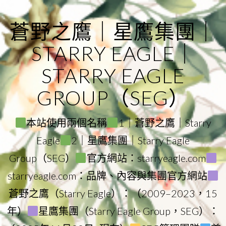
Skip
to
蒼野之鷹｜星鷹集團｜
content
STARRY EAGLE｜
STARRY EAGLE
GROUP（SEG）
本站使用兩個名稱
1｜蒼野之鷹｜Starry
Eagle
2｜星鷹集團｜Starry Eagle
Group（SEG）
官方網站：starryeagle.com
starryeagle.com：品牌、內容與集團官方網站
蒼野之鷹（Starry Eagle）：（2009–2023，15
年）
星鷹集團（Starry Eagle Group，SEG）：