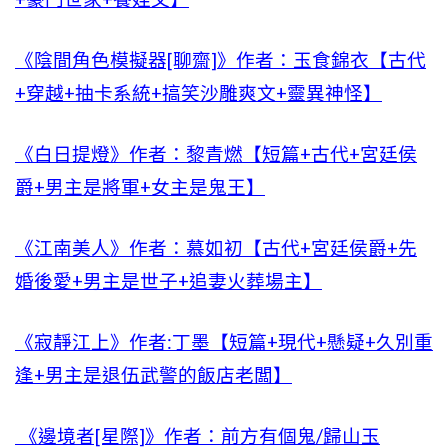
《陰間角色模擬器[聊齋]》作者：玉食錦衣【古代
+穿越+抽卡系統+搞笑沙雕爽文+靈異神怪】
《白日提燈》作者：黎青燃【短篇+古代+宮廷侯
爵+男主是將軍+女主是鬼王】
《江南美人》作者：慕如初【古代+宮廷侯爵+先
婚後愛+男主是世子+追妻火葬場主】
《寂靜江上》作者:丁墨【短篇+現代+懸疑+久別重
逢+男主是退伍武警的飯店老闆】
《邊境者[星際]》作者：前方有個鬼/歸山玉