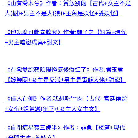
《山有喬木兮》作者：賞飯罰餓【古代+女主不是
人(樹)+男主不是人(狼)+主角是妖怪+雙妖怪】
《他怎麼可能喜歡我》作者:顧了之【短篇+現代
+男主暗戀成真+甜文】
《在戀愛綜藝陰陽怪氣後爆紅了》作者:君玉君
【娛樂圈+女主是反派+男主是電競大佬+甜寵】
《佳人在側》作者:我想吃***肉【古代+宮廷侯爵
+女帝+姐弟戀(年下)+女主大女主文】
《自閉症星寶三歲半》作者：非魚【短篇+現代
+豪門世家+養娃文】