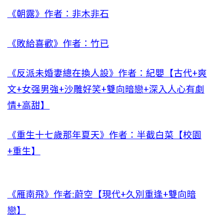
《朝露》作者：非木非石
《敗給喜歡》作者：竹已
《反派未婚妻總在換人設》作者：紀嬰【古代+爽
文+女强男強+沙雕好笑+雙向暗戀+深入人心有劇
情+高甜】
《重生十七歲那年夏天》作者：半截白菜【校園
+重生】
《雁南飛》作者:蔚空【現代+久別重逢+雙向暗
戀】