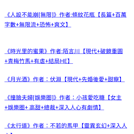
《人設不能崩[無限]》作者:條紋花瓶【長篇+百萬
字數+無限流+恐怖+爽文】
《時光里的蜜果》作者:陌言川【現代+破鏡重圓
+青梅竹馬+有虐+結局HE】
《月光酒》作者：伏淵【現代+先婚後愛+甜寵】
《撞臉夫婦[娛樂圈]》作者：小孩愛吃糖【女主
+娛樂圈+ 高甜+總裁+深入人心有劇情】
《太行道》作者：不若的馬甲【靈異玄幻+深入人