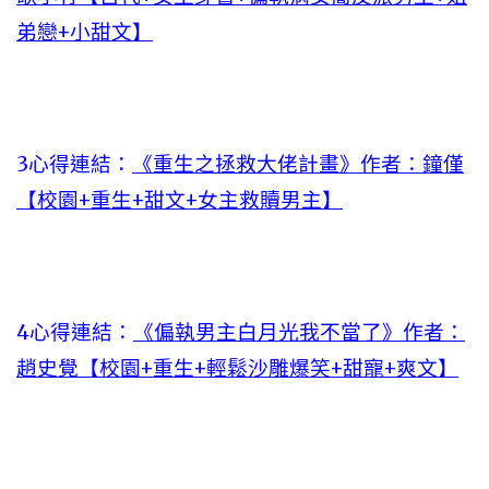
弟戀+小甜文】
3心得連結：
《重生之拯救大佬計畫》作者：鐘僅
【校園+重生+甜文+女主救贖男主】
4心得連結：
《偏執男主白月光我不當了》作者：
趙史覺【校園+重生+輕鬆沙雕爆笑+甜寵+爽文】