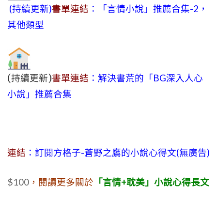
(持續更新)
書單連結
：「言情小說」推薦合集-2，
其他類型
(持續更新)
書單連結
：解決書荒的「BG深入人心
小說」推薦合集
連結
：訂閱方格子-蒼野之鷹的小說心得文(無廣告)
$100
，閱讀更多關於
「言情+耽美」小說心得長文