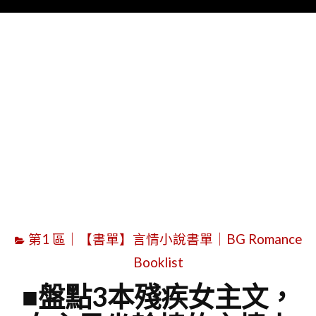
Menu
字
第1 區｜【書單】言情小說書單｜BG Romance
Booklist
■盤點3本殘疾女主文，