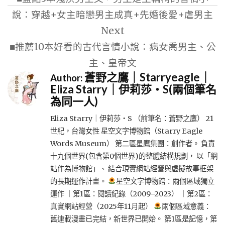
導
說：穿越+女主暗戀男主成真+先婚後愛+虐男主
覽
Next
■推薦10本好看的古代言情小說：病女喬男主、公
主、皇帝文
蒼野之鷹｜Starryeagle｜
Author:
Eliza Starry｜伊莉莎・S(兩個筆名
為同一人)
Eliza Starry｜伊莉莎・S （前筆名：蒼野之鷹） 21
世紀，台灣女性 星空文字博物館（Starry Eagle
Words Museum） 第二區星鷹集團：創作者。 負責
十九個世界(包含第0個世界)的整體結構規劃， 以「網
站作為博物館」、 結合現實網站經營與虛擬故事框架
的長期運作計畫。
星空文字博物館：兩個區域獨立
運作 ｜第1區：閱讀紀錄（2009–2023） ｜第2區：
真實網站經營（2025年11月起）
兩個區域意義：
舊連載漫畫已完結，新世界已開始。 第1區是記憶，第