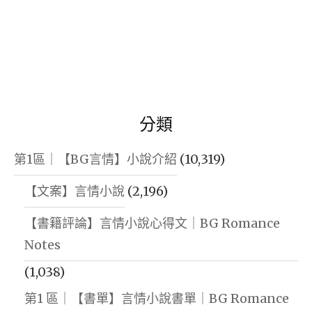
分類
第1區｜【BG言情】小說介紹
(10,319)
【文案】言情小說
(2,196)
【書籍評論】言情小說心得文｜BG Romance
Notes
(1,038)
第1 區｜【書單】言情小說書單｜BG Romance