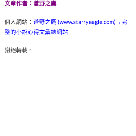
文章作者：蒼野之鷹
個人網站：
蒼野之鷹 (
www.
starryeagle.com
)→完
整的小說心得文彙總網站
謝絕轉載。