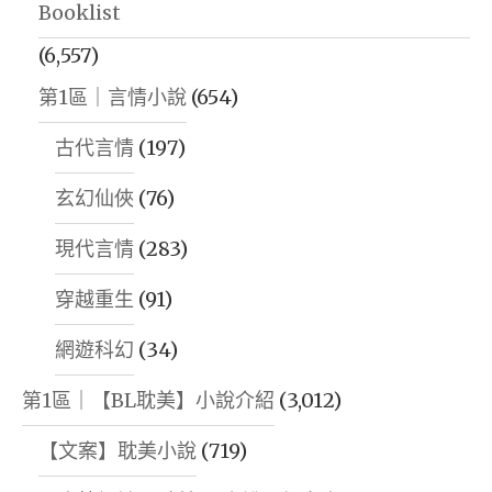
Booklist
(6,557)
第1區｜言情小說
(654)
古代言情
(197)
玄幻仙俠
(76)
現代言情
(283)
穿越重生
(91)
網遊科幻
(34)
第1區｜【BL耽美】小說介紹
(3,012)
【文案】耽美小說
(719)