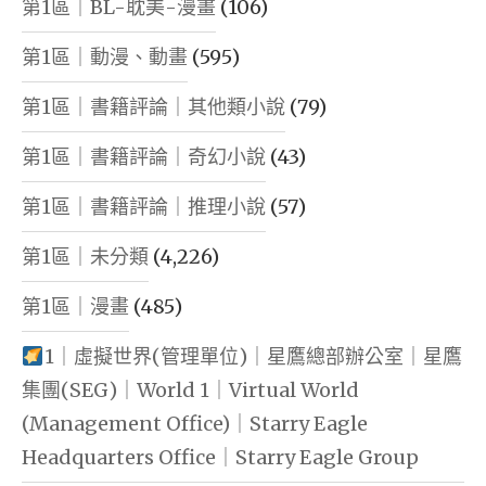
第1區｜BL-耽美-漫畫
(106)
第1區｜動漫、動畫
(595)
第1區｜書籍評論｜其他類小說
(79)
第1區｜書籍評論｜奇幻小說
(43)
第1區｜書籍評論｜推理小說
(57)
第1區｜未分類
(4,226)
第1區｜漫畫
(485)
1｜虛擬世界(管理單位)｜星鷹總部辦公室｜星鷹
集團(SEG)｜World 1｜Virtual World
(Management Office)｜Starry Eagle
Headquarters Office｜Starry Eagle Group