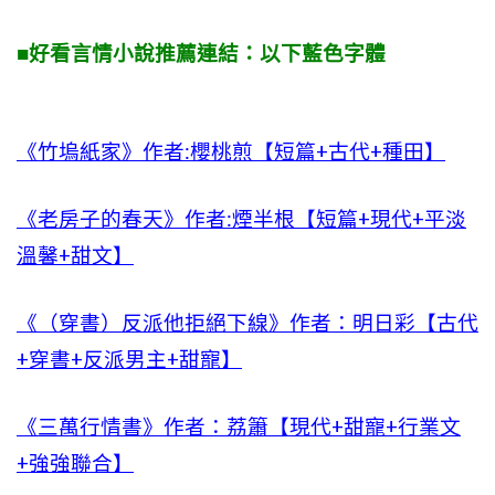
■好看言情小說推薦連結：以下藍色字體
《竹塢紙家》作者:櫻桃煎【短篇+古代+種田】
《老房子的春天》作者:煙半根【短篇+現代+平淡
溫馨+甜文】
《（穿書）反派他拒絕下線》作者：明日彩【古代
+穿書+反派男主+甜寵】
《三萬行情書》作者：荔簫【現代+甜寵+行業文
+強強聯合】