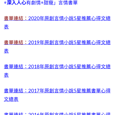
+
深入人心
有劇情
+
甜寵」言情書單
書單連結：
2020年原創言情小說5星推薦心得文總
表
書單連結：
2019年
原創言情小說5星推薦心得文總
表
書單連結：2018年原創言情小說5星推薦心得文總
表
書單連結：2017年原創言情小說5星推薦書單心得
文總表
書單連結：2016年原創言情小說5星推薦書單心得