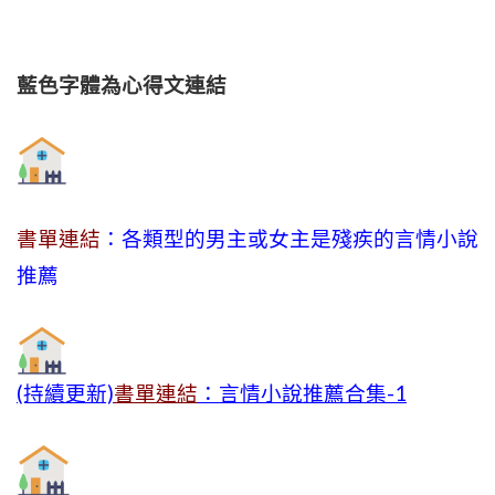
藍色字體為心得文
連結
書單連結
：各類型的男主或女主是殘疾的言情小說
推薦
(持續更新)
書單連結
：言情小說推薦合集-1