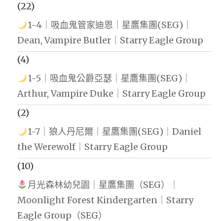
(22)
1-4｜吸血鬼管家迪恩｜星鷹集團(SEG)｜
Dean, Vampire Butler｜Starry Eagle Group
(4)
1-5｜吸血鬼公爵亞瑟｜星鷹集團(SEG)｜
Arthur, Vampire Duke｜Starry Eagle Group
(2)
1-7｜狼人丹尼爾｜星鷹集團(SEG)｜Daniel
the Werewolf｜Starry Eagle Group
(10)
月光森林幼兒園｜星鷹集團（SEG）｜
Moonlight Forest Kindergarten｜Starry
Eagle Group（SEG）