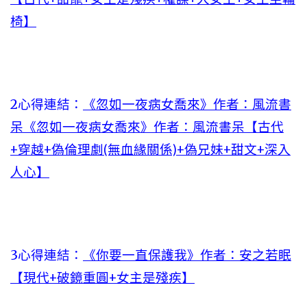
椅】
2心得連結：
《忽如一夜病女喬來》作者：風流書
呆《忽如一夜病女喬來》作者：風流書呆【古代
+穿越+偽倫理劇(無血緣關係)+偽兄妹+甜文+深入
人心】
3心得連結：
《你要一直保護我》作者：安之若眠
【現代+破鏡重圓+女主是殘疾】