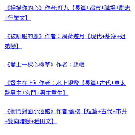
《掃描你的心》作者:紅九【長篇+都市+職場+勵志
+行業文】
《被馴服的鹿》作者：風荷遊月【現代+甜寵+姐
弟戀】
《愛上一棵心機草》作者：趙岷
《督主在上》作者：水上銀燈【長篇+古代+真太
監男主+宮鬥+男主重生】
《衙門對面小酒館》作者:觀櫻【短篇+古代+市井
+雙向暗戀+種田文】