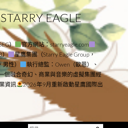
ARRY EAGLE
（SEG）
官方網站：starryeagle.com
23）
星鷹集團（Starry Eagle Group，
鷹，男性）
執行總監：Owen（歐恩）、
是一個融合奇幻、商業與音樂的虛擬集團經
業資訊
2026年9月重新啟動星鷹國際出
搜
Menu