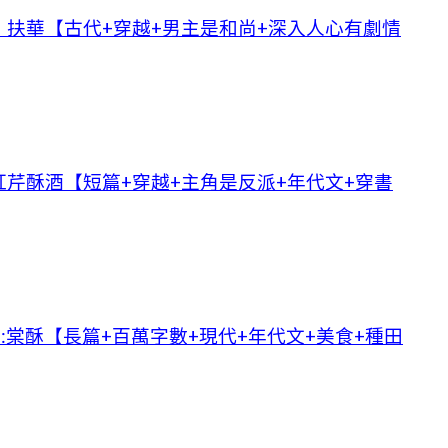
扶華【古代+穿越+男主是和尚+深入人心有劇情
芹酥酒【短篇+穿越+主角是反派+年代文+穿書
:棠酥【長篇+百萬字數+現代+年代文+美食+種田