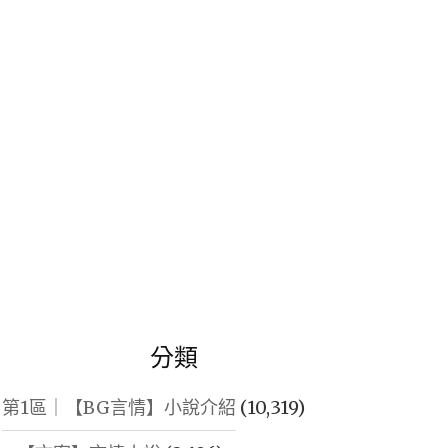
鍵
字:
分類
第1區｜【BG言情】小說介紹
(10,319)