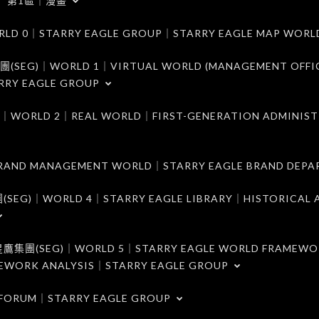
第1區｜漫畫
｜STARRY EAGLE GROUP｜STARRY EAGLE MAP WORL
)｜WORLD 1｜VIRTUAL WORLD (MANAGEMENT OFFI
RRY EAGLE GROUP
D 2｜REAL WORLD｜FIRST-GENERATION ADMINIST
MANAGEMENT WORLD｜STARRY EAGLE BRAND DEPA
ORLD 4｜STARRY EAGLE LIBRARY｜HISTORICAL A
EG)｜WORLD 5｜STARRY EAGLE WORLD FRAMEWO
MEWORK ANALYSIS｜STARRY EAGLE GROUP
ORUM｜STARRY EAGLE GROUP