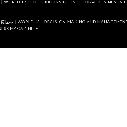
7 | CULTURAL INSIGHTS | GLOBAL BUSINESS & C
ORLD 18｜DECISION-MAKING AND MANAGEMENT 
NESS MAGAZINE