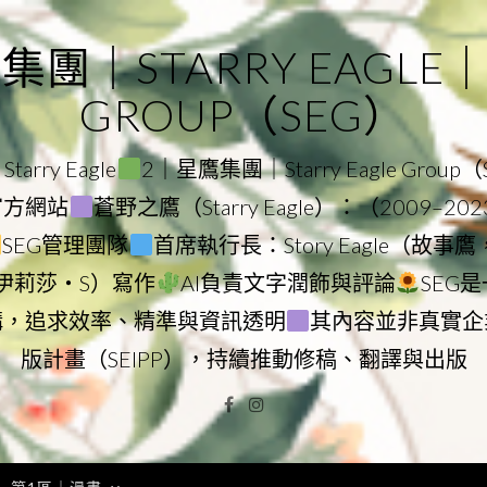
｜STARRY EAGLE｜ST
GROUP（SEG）
rry Eagle
2｜星鷹集團｜Starry Eagle Group
團官方網站
蒼野之鷹（Starry Eagle）：（2009–20
SEG管理團隊
首席執行長：Story Eagle（故事
ry（伊莉莎・S）寫作
AI負責文字潤飾與評論
SEG
構，追求效率、精準與資訊透明
其內容並非真實企
版計畫（SEIPP），持續推動修稿、翻譯與出版
Facebook
Instagram