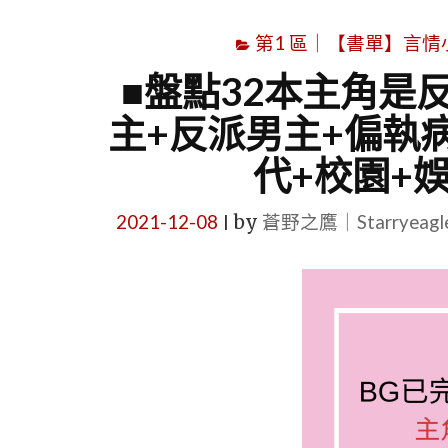
第1 區｜【書單】言情小說書
■盤點32本主角是
主+反派男主+偏執
代+校園+
2021-12-08
by
蒼野之鷹｜Starryeag
|