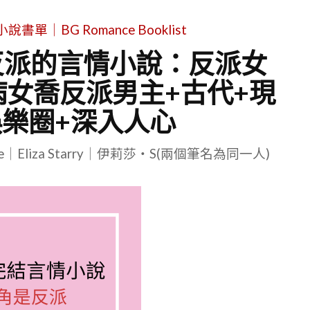
單｜BG Romance Booklist
反派的言情小說：反派女
病女喬反派男主+古代+現
娛樂圈+深入人心
le｜Eliza Starry｜伊莉莎・S(兩個筆名為同一人)