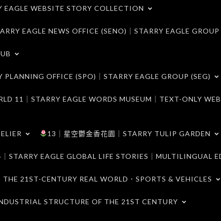
LE WEBSITE STORY COLLECTION
 EAGLE NEWS OFFICE (SENO)｜STARRY EAGLE GROUP
LUB
ANNING OFFICE (SPO)｜STARRY EAGLE GROUP (SEG)
｜STARRY EAGLE WORDS MUSEUM｜TEXT-ONLY WEB
ELIER
13｜星空鬱金香花園｜STARRY TULIP GARDEN
RY EAGLE GLOBAL LIFE STORIES｜MULTILINGUAL E
21ST-CENTURY REAL WORLD．SPORTS & VEHICLES
TRIAL STRUCTURE OF THE 21ST CENTURY