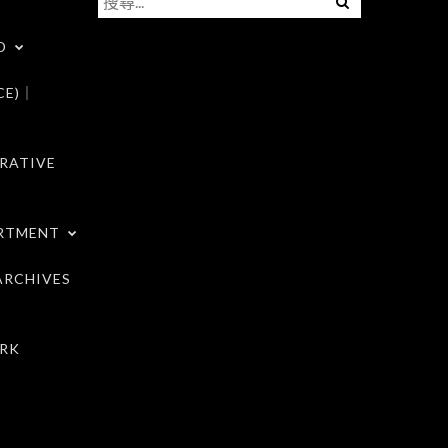
尋
D
關
鍵
CE)｜
字:
RATIVE
RTMENT
RCHIVES
RK