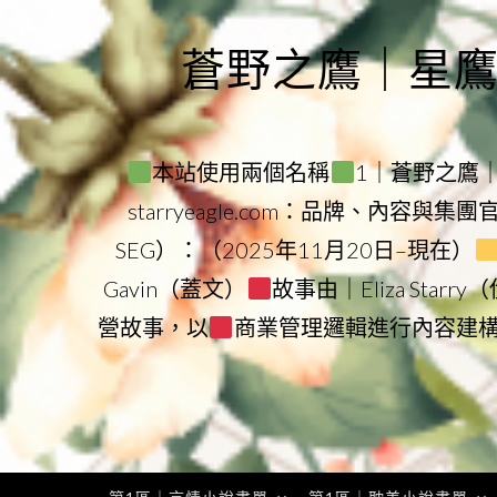
Skip
to
蒼野之鷹｜星鷹集團
content
本站使用兩個名稱
1｜蒼野之鷹｜Sta
starryeagle.com：品牌、內容與集
SEG）：（2025年11月20日–現在）
Gavin（蓋文）
故事由｜Eliza Star
營故事，以
商業管理邏輯進行內容建