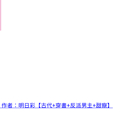
作者：明日彩【古代+穿書+反派男主+甜寵】