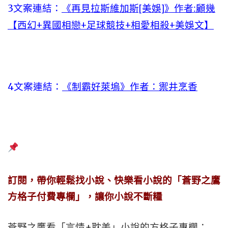
3文案連結：
《再見拉斯維加斯[美娛]》作者:顧幾
【西幻+異國相戀+足球競技+相愛相殺+美娛文】
4文案連結：
《制霸好萊塢》作者：禦井烹香
訂閱，帶你輕鬆找小說、快樂看小說的「蒼野之鷹
方格子付費專欄」，讓你小說不斷糧
蒼野之鷹看「言情+耽美」小說的方格子專欄：