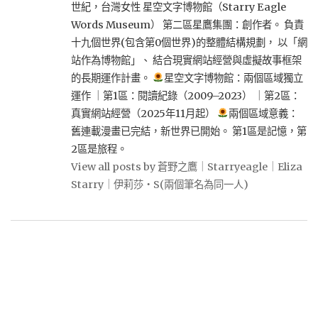
世紀，台灣女性 星空文字博物館（Starry Eagle
Words Museum） 第二區星鷹集團：創作者。 負責
十九個世界(包含第0個世界)的整體結構規劃， 以「網
站作為博物館」、 結合現實網站經營與虛擬故事框架
的長期運作計畫。
星空文字博物館：兩個區域獨立
運作 ｜第1區：閱讀紀錄（2009–2023） ｜第2區：
真實網站經營（2025年11月起）
兩個區域意義：
舊連載漫畫已完結，新世界已開始。 第1區是記憶，第
2區是旅程。
View all posts by 蒼野之鷹｜Starryeagle｜Eliza
Starry｜伊莉莎・S(兩個筆名為同一人)