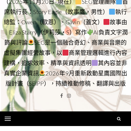
（2025年11月20日–現在）
SEG管理團隊
首
席執行長：Story Eagle（故事鷹，男性）
執行
總監：Owen（歐恩）、Gavin（蓋文）
故事由
｜Eliza Starry（伊莉莎・S）寫作
AI負責文字潤
飾與評論
SEG是一個融合奇幻、商業與音樂的
虛擬集團經營故事，以
商業管理邏輯進行內容
建構，追求效率、精準與資訊透明
其內容並非
真實企業資訊
2026年9月重新啟動星鷹國際出
版計畫（SEIPP），持續推動修稿、翻譯與出版
Facebook
Instagram
Menu