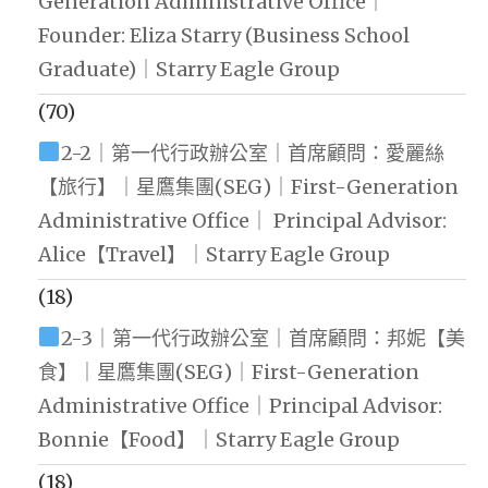
Generation Administrative Office｜
Founder: Eliza Starry (Business School
Graduate)｜Starry Eagle Group
(70)
2-2｜第一代行政辦公室｜首席顧問：愛麗絲
【旅行】｜星鷹集團(SEG)｜First-Generation
Administrative Office｜ Principal Advisor:
Alice【Travel】｜Starry Eagle Group
(18)
2-3｜第一代行政辦公室｜首席顧問：邦妮【美
食】｜星鷹集團(SEG)｜First-Generation
Administrative Office｜Principal Advisor:
Bonnie【Food】｜Starry Eagle Group
(18)