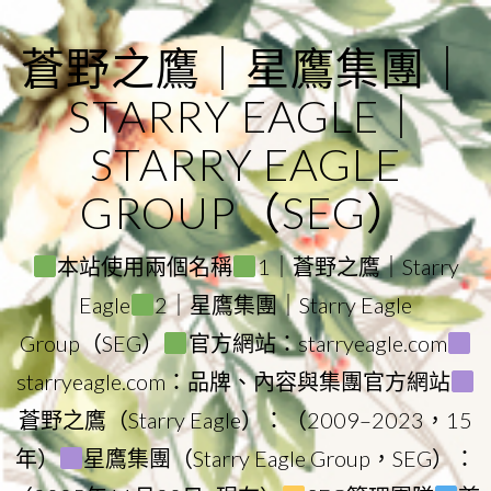
Skip
to
蒼野之鷹｜星鷹集團｜
content
STARRY EAGLE｜
STARRY EAGLE
GROUP（SEG）
本站使用兩個名稱
1｜蒼野之鷹｜Starry
Eagle
2｜星鷹集團｜Starry Eagle
Group（SEG）
官方網站：starryeagle.com
starryeagle.com：品牌、內容與集團官方網站
蒼野之鷹（Starry Eagle）：（2009–2023，15
年）
星鷹集團（Starry Eagle Group，SEG）：