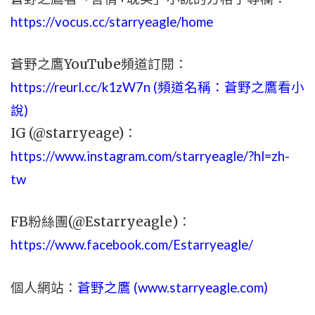
https://vocus.cc/starryeagle/home
蒼野之鷹YouTube頻道訂閱：
https://reurl.cc/k1zW7n (頻道名稱：蒼野之鷹看小
說)
IG (@starryeage)：
https://www.instagram.com/starryeagle/?hl=zh-
tw
FB粉絲團(@Estarryeagle)：
https://www.facebook.com/Estarryeagle/
個人網站：
蒼野之鷹 (
www.
starryeagle.com
)