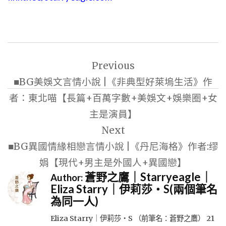
文
Previous
章
■BG美娛文言情小說 |《非典型好萊塢生活》作
導
者：東北喵【長篇+百萬字數+美娛文+娛樂圈+女
覽
主是演員】
Next
■BG異國情緣相戀言情小說 |《丹尼海格》作者:缪
娟【現代+男主是外國人+異國戀】
蒼野之鷹｜Starryeagle｜
Author:
Eliza Starry｜伊莉莎・S(兩個筆名
為同一人)
Eliza Starry｜伊莉莎・S （前筆名：蒼野之鷹） 21