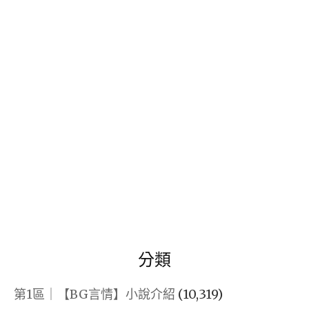
關
鍵
字:
分類
第1區｜【BG言情】小說介紹
(10,319)