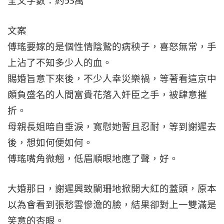
全文字數：約53萬
文案
傅瑤要嫁的是個性情陰鷙的病秧子，喜怒無常，手
上沾了不知多少人的血。
賜婚旨意下來後，不少人幸災樂禍，等著看這京中
頗負盛名的人間富貴花落入奸臣之手，被肆意摧
折。
母親長姐暗自垂淚，寬慰她暫且忍耐，等到謝遲去
後，想如何便如何。
傅瑤嘴角微翹，低眉順眼地應了聲，好。
大婚那日，謝遲興致闌珊地掀開大紅的蓋頭，原本
以為會看到張愁雲慘澹的臉，結果卻對上一雙滿是
笑意的杏眼。