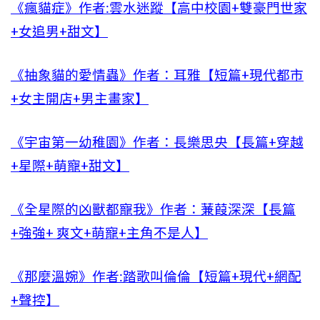
《瘋貓症》作者:雲水迷蹤【高中校園+雙豪門世家
+女追男+甜文】
《抽象貓的愛情蟲》作者：耳雅【短篇+現代都市
+女主開店+男主畫家】
《宇宙第一幼稚園》作者：長樂思央【長篇+穿越
+星際+萌寵+甜文】
《全星際的凶獸都寵我》作者：蒹葭深深【長篇
+強強+ 爽文+萌寵+主角不是人】
《那麼溫婉》作者:踏歌叫倫倫【短篇+現代+網配
+聲控】