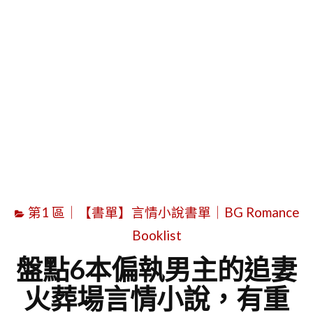
字
第1 區｜【書單】言情小說書單｜BG Romance
Booklist
盤點6本偏執男主的追妻
火葬場言情小說，有重