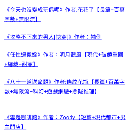
《今天也沒變成玩偶呢》作者:花花了【長篇+百萬
字數+無限流】
《攻略不下來的男人[快穿]》作者：袖側
《任性遇傲嬌》作者：明月聽風【現代+破鏡重圓
+總裁+甜寵】
《八十一道送命題》作者:條紋花瓶【長篇+百萬字
數+無限流+科幻+遊戲網遊+懸疑推理】
《雲邊咖啡館》作者：Zoody【短篇+現代都市+男
主開店】