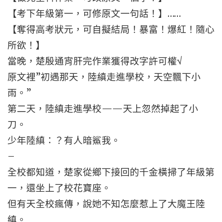
【考下年級第一，可修原文一句話！】……
【奪得高考狀元，可自擬結局！暴富！爆紅！隨心
所欲！】
當晚，楚殷通宵肝完作業獲得改字許可權√
原文裡”初遇那天，陸縝走進學校，天空飄下小
雨。”
第二天，陸縝走進學校——天上忽然掉起了小
刀。
少年陸縝：？有人暗鯊我。
–
全校都知道，楚家從鄉下接回的千金橫掃了年級第
一，還坐上了校花寶座。
但有天全校瘋傳，說她不知怎麼惹上了大魔王陸
縝。