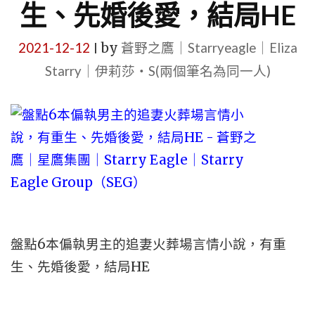
生、先婚後愛，結局HE
2021-12-12
by
蒼野之鷹｜Starryeagle｜Eliza
|
Starry｜伊莉莎・S(兩個筆名為同一人)
盤點6本偏執男主的追妻火葬場言情小說，有重
生、先婚後愛，結局HE