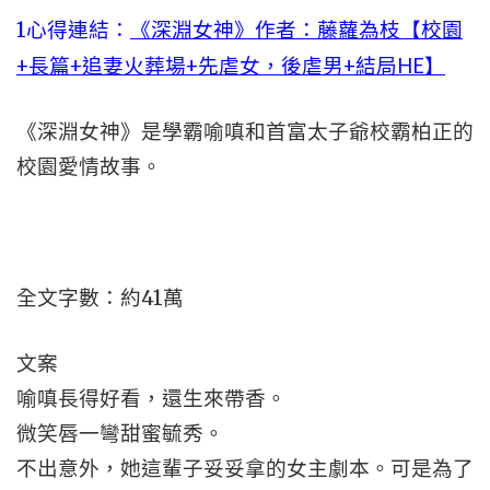
1心得連結：
《深淵女神》作者：藤蘿為枝【校園
+長篇+追妻火葬場+先虐女，後虐男+結局HE】
《深淵女神》是學霸喻嗔和首富太子爺校霸柏正的
校園愛情故事。
全文字數：約41萬
文案
喻嗔長得好看，還生來帶香。
微笑唇一彎甜蜜毓秀。
不出意外，她這輩子妥妥拿的女主劇本。可是為了