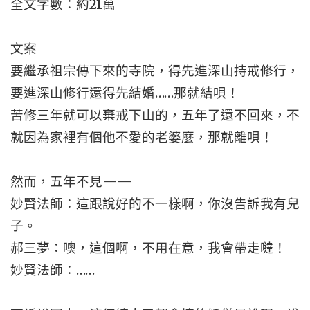
全文字數：約21萬
文案
要繼承祖宗傳下來的寺院，得先進深山持戒修行，
要進深山修行還得先結婚……那就結唄！
苦修三年就可以棄戒下山的，五年了還不回來，不
就因為家裡有個他不愛的老婆麼，那就離唄！
然而，五年不見——
妙賢法師：這跟說好的不一樣啊，你沒告訴我有兒
子。
郝三夢：噢，這個啊，不用在意，我會帶走噠！
妙賢法師：……