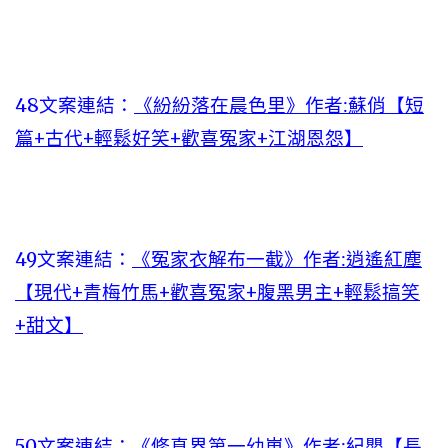
48文案連結：
《紛紛落在晨色里》作者:蘇俏【短
篇+古代+輕鬆好笑+歡喜冤家+江湖恩怨】
49文案連結：
《冤家衣解布一截》作者:逍遙紅塵
【現代+青梅竹馬+歡喜冤家+腹黑男主+輕鬆搞笑
+甜文】
50文案連結：
《修真界第一幼崽》作者:紀嬰【長