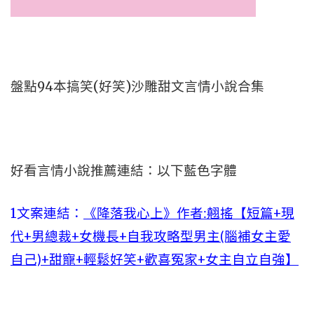
盤點94本搞笑(好笑)沙雕甜文言情小說合集
好看言情小說推薦連結：以下藍色字體
1文案連結：
《降落我心上》作者:翹搖【短篇+現
代+男總裁+女機長+自我攻略型男主(腦補女主愛
自己)+甜寵+輕鬆好笑+歡喜冤家+女主自立自強】