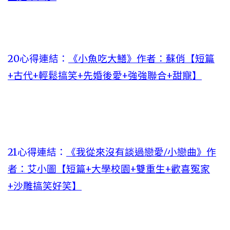
20心得連結：
《小魚吃大鱔》作者：蘇俏【短篇
+古代+輕鬆搞笑+先婚後愛+強強聯合+甜寵】
21心得連結：
《我從來沒有談過戀愛/小戀曲》作
者：艾小圖【短篇+大學校園+雙重生+歡喜冤家
+沙雕搞笑好笑】