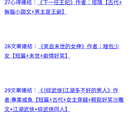
27心得連結：
《下一任王妃》作者：塔隱【古代+
無腦小甜文+男主是王爺】
28文案連結：
《來自末世的女神》作者：睡包少
女【短篇+末世+劇情好笑】
29文案連結：
《 [綜武俠]江湖多不好的男人》作
者:專業咸魚【短篇+古代+女主穿越+輕鬆好笑沙雕
文+江湖武俠+綜武俠同人】