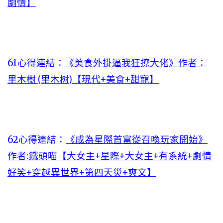
劇情】
61心得連結：
《美食外掛逼我狂撩大佬》作者：
里木樹 (里木树)【現代+美食+甜寵】
62心得連結：
《成為星際首富從召喚玩家開始》
作者:鐵頭喵【大女主+星際+大女主+有系統+劇情
好笑+穿越異世界+第四天災+爽文】