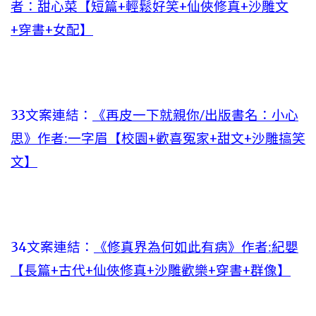
者：甜心菜【短篇+輕鬆好笑+仙俠修真+沙雕文
+穿書+女配】
33文案連結：
《再皮一下就親你/出版書名：小心
思》作者:一字眉【校園+歡喜冤家+甜文+沙雕搞笑
文】
34文案連結：
《修真界為何如此有病》作者:紀嬰
【長篇+古代+仙俠修真+沙雕歡樂+穿書+群像】