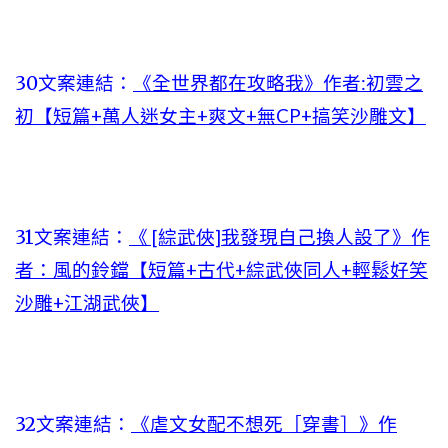
30文案連結：
《全世界都在攻略我》作者:初雲之
初【短篇+萬人迷女主+爽文+無CP+搞笑沙雕文】
31文案連結：
《 [綜武俠]我發現自己換人設了》作
者：風的鈴鐺【短篇+古代+綜武俠同人+輕鬆好笑
沙雕+江湖武俠】
32文案連結：
《虐文女配不想死［穿書］》作