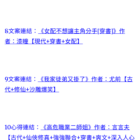
8文案連結：
《女配不想讓主角分手[穿書]》作
者：漆瞳【現代+穿書+女配】
9文案連結：
《我家徒弟又掛了》作者：尤前【古
代+修仙+沙雕爆笑】
10心得連結：
《高危職業二師姐》作者：言言夫
【古代+仙俠修真+強強聯合+穿書+爽文+深入人心