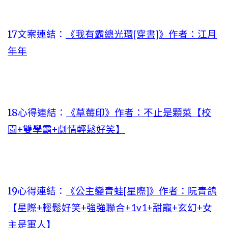
17文案連結：
《我有霸總光環[穿書]》作者：江月
年年
18心得連結：
《草莓印》作者：不止是顆菜【校
園+雙學霸+劇情輕鬆好笑】
19心得連結：
《公主變青蛙[星際]》作者：阮青鴿
【星際+輕鬆好笑+強強聯合+1v1+甜寵+玄幻+女
主是軍人】