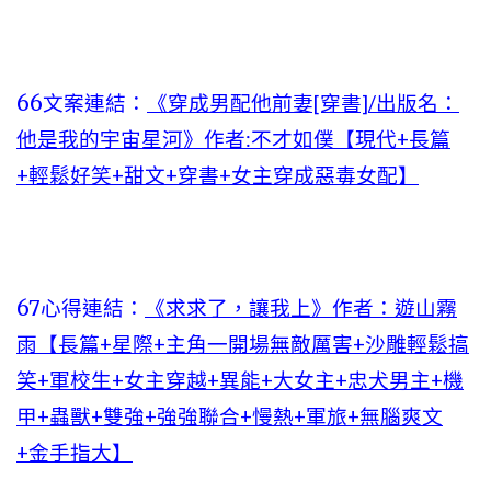
66文案連結：
《穿成男配他前妻[穿書]/出版名：
他是我的宇宙星河》作者:不才如僕【現代+長篇
+輕鬆好笑+甜文+穿書+女主穿成惡毒女配】
67心得連結：
《求求了，讓我上》作者：遊山霧
雨【長篇+星際+主角一開場無敵厲害+沙雕輕鬆搞
笑+軍校生+女主穿越+異能+大女主+忠犬男主+機
甲+蟲獸+雙強+強強聯合+慢熱+軍旅+無腦爽文
+金手指大】