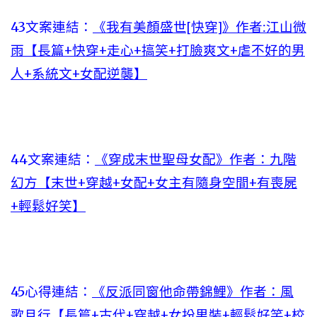
43文案連結：
《我有美顏盛世[快穿]》作者:江山微
雨【長篇+快穿+走心+搞笑+打臉爽文+虐不好的男
人+系統文+女配逆襲】
44文案連結：
《穿成末世聖母女配》作者：九階
幻方【末世+穿越+女配+女主有隨身空間+有喪屍
+輕鬆好笑】
45心得連結：
《反派同窗他命帶錦鯉》作者：風
歌且行【長篇+古代+穿越+女扮男裝+輕鬆好笑+校