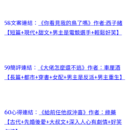
58文案連結：
《你看見我的鳥了嗎》作者:西子緒
【短篇+現代+甜文+男主是電競選手+輕鬆好笑】
59簡評連結：
《大佬怎麼還不逃》作者：車厘酒
【長篇+都市+穿書+女配+男主是反派+男主重生】
60心得連結：
《給前任他叔沖喜》作者：綠藥
【古代+先婚後愛+大叔文+深入人心有劇情+好笑