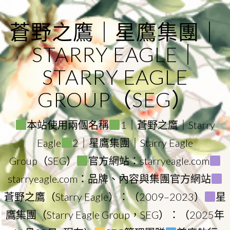
Skip
to
蒼野之鷹｜星鷹集團｜
content
STARRY EAGLE｜
STARRY EAGLE
GROUP（SEG）
本站使用兩個名稱
1｜蒼野之鷹｜Starry
Eagle
2｜星鷹集團｜Starry Eagle
Group（SEG）
官方網站：starryeagle.com
starryeagle.com：品牌、內容與集團官方網站
蒼野之鷹（Starry Eagle）：（2009–2023）
星
鷹集團（Starry Eagle Group，SEG）：（2025年