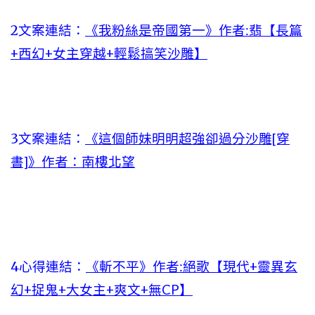
2文案連結：
《我粉絲是帝國第一》作者:翡【長篇
+西幻+女主穿越+輕鬆搞笑沙雕】
3文案連結：
《這個師妹明明超強卻過分沙雕[穿
書]》作者：南樓北望
4心得連結：
《斬不平》作者:絕歌【現代+靈異玄
幻+捉鬼+大女主+爽文+無CP】