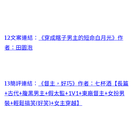
12文案連結：
《穿成瞎子男主的短命白月光》作
者：田園泡
13簡評連結：
《督主，好巧》作者：七杯酒【長篇
+古代+腹黑男主+假太監+1V1+東廠督主+女扮男
裝+輕鬆搞笑(好笑)+女主穿越】