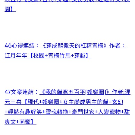
園】
46心得連結：
《穿成龍傲天的杠精青梅》作者：
江月年年【校園+青梅竹馬+穿越】
47文案連結：
《我的貓窩五百平[娛樂圈]》作者:混
元三喜【現代+娛樂圈+女主變成男主的貓+玄幻
+輕鬆有趣好笑+靈魂轉換+豪門世家+人變寵物+甜
爽文+萌寵】