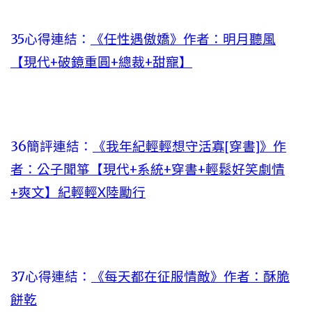
35心得連結：
《任性遇傲嬌》作者：明月聽風
【現代+破鏡重圓+總裁+甜寵】
36簡評連結：
《我年紀輕輕想守活寡[穿書]》作
者：公子聞箏【現代+系統+穿書+輕鬆好笑劇情
+爽文】紀輕輕X陸勵行
37心得連結：
《每天都在征服情敵》作者：酥脆
餅乾