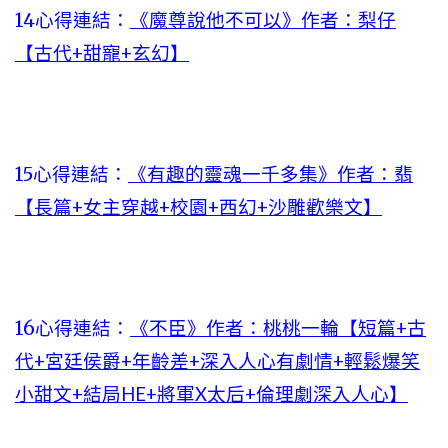
14心得連結：
《魔尊說他不可以》作者：梨仔
【古代+甜寵+玄幻】
15心得連結：
《有趣的靈魂一千多集》作者：翡
【長篇+女主穿越+校園+西幻+沙雕歡樂文】
16心得連結：
《不臣》作者：桃桃一輪【短篇+古
代+宮廷侯爵+年齡差+深入人心有劇情+輕鬆爆笑
小甜文+結局HE+將軍X太后+倫理劇深入人心】