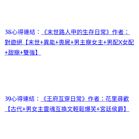
38心得連結：
《末世路人甲的生存日常》作者：
對遊絕【末世+異能+喪屍+男主寵女主+男配X女配
+甜寵+雙強】
39心得連結：
《王府互穿日常》作者：花里尋歡
【古代+男女主靈魂互換文輕鬆爆笑+宮廷侯爵】