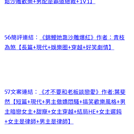
鬆沙雕歡樂+男配是霸道總裁+1V1】
56簡評連結：
《錦鯉她靠沙雕爆紅》作者：青枝
為煞【長篇+現代+娛樂圈+穿越+好笑劇情】
57文案連結：
《才不要和老板談戀愛》作者:葉斐
然【短篇+現代+男主傲嬌悶騷+搞笑歡樂風格+男
主暗戀女主+甜寵+女主穿越+結局HE+女主遲鈍
+女主是律師+男主是律師】