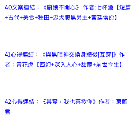
40文案連結：
《廚娘不開心》 作者:七杯酒【短篇
+古代+美食+種田+忠犬腹黑男主+宮廷侯爵】
41心得連結：
《與黑暗神交換身體後[互穿]》作
者：青花燃【西幻+深入人心+甜寵+前世今生】
42心得連結：
《其實，我也喜歡你》作者：東籬
君