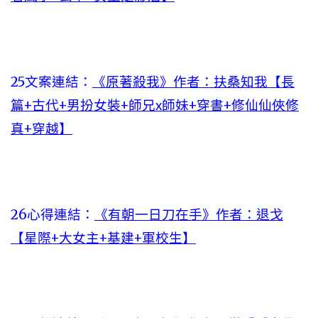
25文案連結：
《原著殺我》作者：扶桑知我【長
篇+古代+男扮女裝+師兄x師妹+穿書+修仙仙俠修
真+穿越】
26心得連結：
《有朝一日刀在手》作者：退戈
【星際+大女主+基建+軍校生】