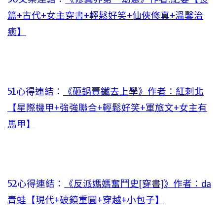
篇+古代+女主穿書+輕鬆好笑+仙俠修真+溫馨治
癒】
51心得連結：
《砸鍋賣鐵去上學》作者：紅刺北
【星際機甲+強強聯合+輕鬆好笑+軍旅文+女主有
馬甲】
52心得連結：
《反派媽媽奮鬥史[穿書]》作者：da
青蛙【現代+破鏡重圓+穿越+小包子】