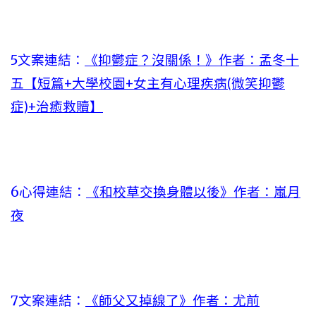
5文案連結：
《抑鬱症？沒關係！》作者：孟冬十
五【短篇+大學校園+女主有心理疾病(微笑抑鬱
症)+治癒救贖】
6心得連結：
《和校草交換身體以後》作者：嵐月
夜
7文案連結：
《師父又掉線了》作者：尤前