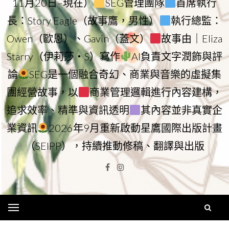
11月20日–現在）
SEG管理團隊
首席執行
長：Story Eagle（故事鷹，男性）
執行總監：
Owen（歐恩）、Gavin（蓋文）
故事由｜Eliza
Starry（伊莉莎・S）寫作
AI負責文字潤飾與評
論
SEG是一個融合奇幻、商業與音樂的虛擬集
團經營故事，以
商業管理邏輯進行內容建構，
追求效率、精準與資訊透明
其內容並非真實企
業資訊
2026年9月重新啟動星鷹國際出版計畫
（SEIPP），持續推動修稿、翻譯與出版
Facebook
Instagram
Menu