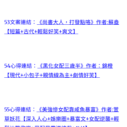
53文案連結：
《尚書大人，打發點咯》作者:蘇盎
【短篇+古代+輕鬆好笑+爽文】
54心得連結：
《黑化女配三歲半》作者：錦橙
【現代+小包子+親情線為主+劇情好笑】
55心得連結：
《美強慘女配靠咸魚暴富》作者:萱
草妖花【深入人心+娛樂圈+暴富文+女配逆襲+輕