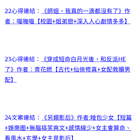
22心得連結：
《師姐，我真的一滴都沒有了》作
者：喵嘰喵【校園+姐弟戀+深入人心劇情多多】
23心得連結：
《穿成短命白月光後，和反派HE
了》作者：青花燃【古代+仙俠修真+女配救贖男
配】
24文案連結：
《另類影后》作者:睡包少女【短篇
+娛樂圈+無腦搞笑爽文+感情線少+女主會算命、
看風水+玄學+女主是影后】