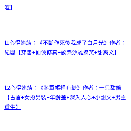
渣】
11心得連結：
《不斷作死後我成了白月光》作者：
紀嬰【穿書+仙俠修真+歡樂沙雕搞笑+甜爽文】
12心得連結：
《將軍帳裡有糖》作者：一只甜筒
【古言+女扮男裝+年齡差+深入人心+小甜文+男主
重生】