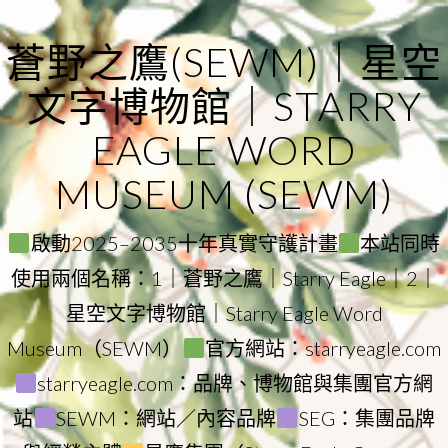
Skip
to
蒼野之鷹(SEWM)｜星空
content
文字博物館｜STARRY
EAGLE WORD
MUSEUM (SEWM)
啟動2025–2035十年真實守護計畫
本站同時
使用兩個名稱：1｜蒼野之鷹｜Starry Eagle｜2｜
星空文字博物館｜Starry Eagle Word
Museum（SEWM）
官方網站：starryeagle.com
starryeagle.com：品牌、博物館與集團官方網
站
SEWM：網站／內容品牌
SEG：集團品牌