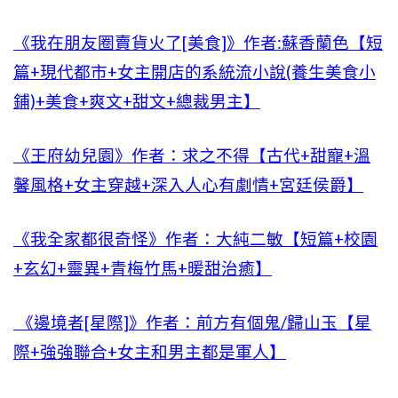
《我在朋友圈賣貨火了[美食]》作者:蘇香蘭色【短
篇+現代都市+女主開店的系統流小說(養生美食小
鋪)+美食+爽文+甜文+總裁男主】
《王府幼兒園》作者：求之不得【古代+甜寵+溫
馨風格+女主穿越+深入人心有劇情+宮廷侯爵】
《我全家都很奇怪》作者：大純二敏【短篇+校園
+玄幻+靈異+青梅竹馬+暖甜治癒】
《邊境者[星際]》作者：前方有個鬼/歸山玉【星
際+強強聯合+女主和男主都是軍人】