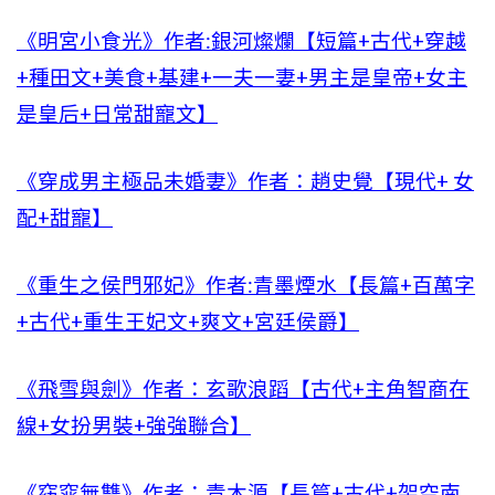
《明宮小食光》作者:銀河燦爛【短篇+古代+穿越
+種田文+美食+基建+一夫一妻+男主是皇帝+女主
是皇后+日常甜寵文】
《穿成男主極品未婚妻》作者：趙史覺【現代+ 女
配+甜寵】
《重生之侯門邪妃》作者:青墨煙水【長篇+百萬字
+古代+重生王妃文+爽文+宮廷侯爵】
《飛雪與劍》作者：玄歌浪蹈【古代+主角智商在
線+女扮男裝+強強聯合】
《窈窕無雙》作者：青木源【長篇+古代+架空南