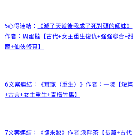
5心得連結：
《滅了天道後我成了死對頭的師妹》
作者：周蛋撻【古代+女主重生復仇+強強聯合+甜
寵+仙俠修真】
6文案連結：
《茸寵（重生）》作者：一院【短篇
+古言+女主重生+青梅竹馬】
7文案連結：
《慵來妝》作者:溪畔茶【長篇+古代