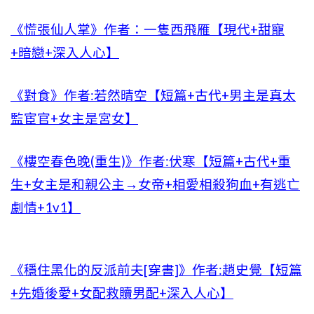
《慌張仙人掌》作者：一隻西飛雁【現代+甜寵
+暗戀+深入人心】
《對食》作者:若然晴空【短篇+古代+男主是真太
監宦官+女主是宮女】
《樓空春色晚(重生)》作者:伏寒【短篇+古代+重
生+女主是和親公主→女帝+相愛相殺狗血+有逃亡
劇情+1v1】
《穩住黑化的反派前夫[穿書]》作者:趙史覺【短篇
+先婚後愛+女配救贖男配+深入人心】