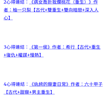
2心得連結：
《病女喬折我爛桃花（重生）》作
者：柚一只梨【古代+雙重生+雙向暗戀+深入人
心】
3心得連結：
《第一侯》作者：希行【古代+重生
+復仇+權謀+慢熱】
4心得連結：
《紈絝的寵妻日常》作者：六十甲子
【古代+甜寵+男主重生】