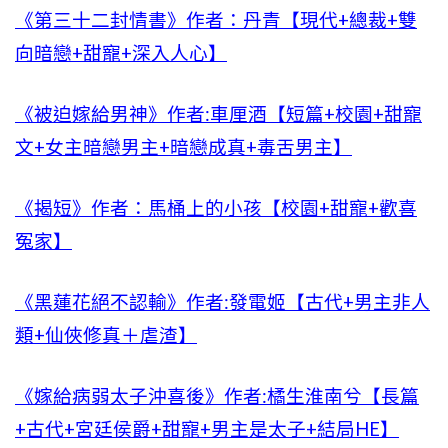
《第三十二封情書》作者：丹青【現代+總裁+雙
向暗戀+甜寵+深入人心】
《被迫嫁給男神》作者:車厘酒【短篇+校園+甜寵
文+女主暗戀男主+暗戀成真+毒舌男主】
《揭短》作者：馬桶上的小孩【校園+甜寵+歡喜
冤家】
《黑蓮花絕不認輸》作者:發電姬【古代+男主非人
類+仙俠修真＋虐渣】
《嫁給病弱太子沖喜後》作者:橘生淮南兮【長篇
+古代+宮廷侯爵+甜寵+男主是太子+結局HE】