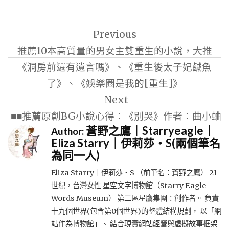
文
Previous
章
推薦10本高質量的男女主雙重生的小說，大推
導
《洞房前還有遺言嗎》、《重生後太子妃鹹魚
覽
了》、《娛樂圈是我的[重生]》
Next
■■推薦原創BG小說心得：《別哭》作者：曲小蛐
蒼野之鷹｜Starryeagle｜
Author:
Eliza Starry｜伊莉莎・S(兩個筆名
為同一人)
Eliza Starry｜伊莉莎・S （前筆名：蒼野之鷹） 21
世紀，台灣女性 星空文字博物館（Starry Eagle
Words Museum） 第二區星鷹集團：創作者。 負責
十九個世界(包含第0個世界)的整體結構規劃， 以「網
站作為博物館」、 結合現實網站經營與虛擬故事框架