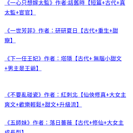
《一心只想嫁太監》作者:話舊時【短篇+古代+真
太監+宦官】
《一世芳菲》作者：研研夏日【古代+重生+甜
寵】
《下一任王妃》作者：塔隱【古代+ 無腦小甜文
+男主是王爺】
《不要亂碰瓷》作者：紅刺北【仙俠修真+大女主
爽文+歡樂輕鬆+甜文+升級流】
《五師妹》作者：落日薔薇【古代+修仙+大女主
成長型】