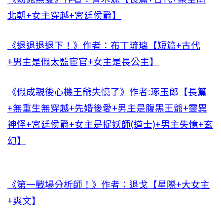
北朝+女主穿越+宮廷侯爵】
《退退退退下！》作者：布丁琉璃【短篇+古代
+男主是假太監宦官+女主是長公主】
《假成親後心機王爺失憶了》作者:琢玉郎【長篇
+無重生無穿越+先婚後愛+男主是腹黑王爺+靈異
神怪+宮廷侯爵+女主是捉妖師(道士)+男主失憶+玄
幻】
《第一戰場分析師！》作者：退戈【星際+大女主
+爽文】