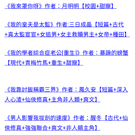
《我來罩你呀》作者：月明明【校園+甜寵】
《我的皇夫是太監》作者:三日成晶【短篇+古代
+真太監宦官+女追男+女主救贖男主+女帝+種田】
《我的學者綜合症老公[重生]》作者：暴躁的螃蟹
【現代+青梅竹馬+重生+甜寵】
《我靠討飯稱霸三界》作者：鳳久安【短篇+深入
人心渣+仙俠修真+主角非人類+爽文】
《男人影響我拔劍的速度》作者：醒冬【古代+仙
俠修真+強強聯合+爽文+非人類主角】