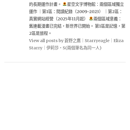
的長期運作計畫。
星空文字博物館：兩個區域獨立
運作 ｜第1區：閱讀紀錄（2009–2023） ｜第2區：
真實網站經營（2025年11月起）
兩個區域意義：
舊連載漫畫已完結，新世界已開始。 第1區是記憶，第
2區是旅程。
View all posts by 蒼野之鷹｜Starryeagle｜Eliza
Starry｜伊莉莎・S(兩個筆名為同一人)