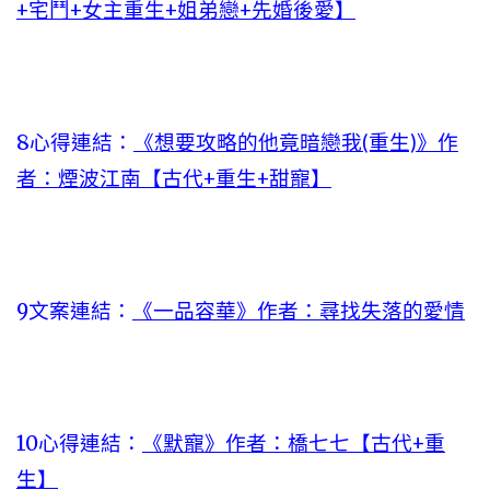
+宅鬥+女主重生+姐弟戀+先婚後愛】
8心得連結：
《想要攻略的他竟暗戀我(重生)》作
者：煙波江南【古代+重生+甜寵】
9文案連結：
《一品容華》作者：尋找失落的愛情
10心得連結：
《默寵》作者：橋七七【古代+重
生】