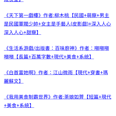
《天下第一戲樓》作者:柳木桃【民國+萌寵+男主
是民國軍閥少帥+女主是手藝人(皮影戲)+深入人心
深入人心+甜寵】
《生活系游戲/出版書：百味廚神》作者：噸噸噸
噸噸【長篇+百萬字數+現代+美食+系統】
《白首富她啊》作者：江山微雨【現代+穿書+瑪
麗蘇文】
《我用美食制霸世界》作者:荼娘如薺【短篇+現代
+美食+系統】