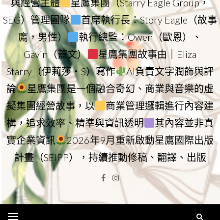
與經營主體
星鷹集團（Starry Eagle Group，
SEG）管理團隊
首席執行長：Story Eagle（故事
鷹，男性）
執行總監：Owen（歐恩）、
Gavin（蓋文）
星鷹集團故事由｜Eliza
Starry（伊莉莎・S）寫作
AI負責文字潤飾與評
論
星鷹集團是一個融合奇幻、商業與音樂的虛
擬集團經營故事，以
商業管理邏輯進行內容建
構，追求效率、精準與資訊透明
其內容並非真
實企業資訊
2026年9月重新啟動星鷹國際出版
計畫（SEIPP），持續推動修稿、翻譯、出版
Facebook
Instagram