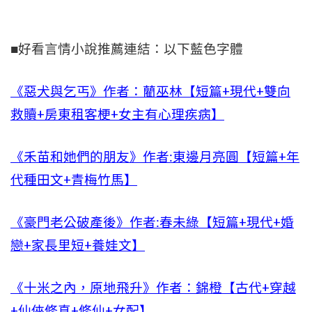
■好看言情小說推薦連結：以下藍色字體
《惡犬與乞丐》作者：藺巫林【短篇+現代+雙向
救贖+房東租客梗+女主有心理疾病】
《禾苗和她們的朋友》作者:東邊月亮圓【短篇+年
代種田文+青梅竹馬】
《豪門老公破產後》作者:春未綠【短篇+現代+婚
戀+家長里短+養娃文】
《十米之內，原地飛升》作者：錦橙【古代+穿越
+仙俠修真+修仙+女配】