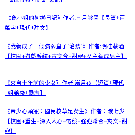
《魚小姐的初戀日記》作者:三月棠墨【長篇+百
萬字+現代+甜文】
《我養成了一個病弱皇子[治癒]》作者:明桂載酒
【校園+遊戲系統+古穿今+甜寵+女主養成男主】
《來自十年前的少女》作者:嵐月夜【短篇+現代
+姐弟戀+勵志】
《帝少心頭寵：國民校草是女生》作者：戰七少
【校園+重生+深入人心+電競+強強聯合+爽文+甜
寵】