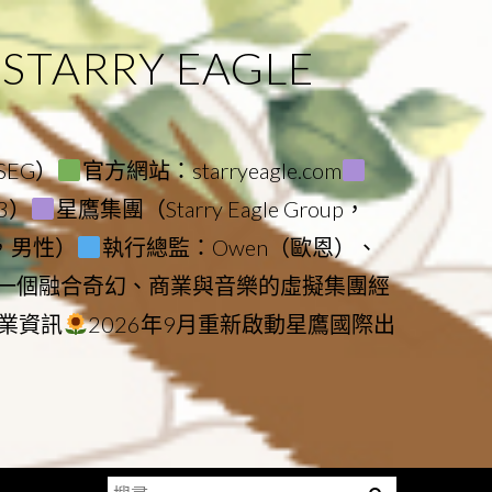
ARRY EAGLE
（SEG）
官方網站：starryeagle.com
23）
星鷹集團（Starry Eagle Group，
鷹，男性）
執行總監：Owen（歐恩）、
是一個融合奇幻、商業與音樂的虛擬集團經
業資訊
2026年9月重新啟動星鷹國際出
搜
Menu