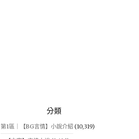
鍵
字:
分類
第1區｜【BG言情】小說介紹
(10,319)