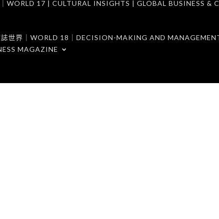
7 | CULTURAL INSIGHTS | GLOBAL BUSINESS & C
ORLD 18｜DECISION-MAKING AND MANAGEMENT 
NESS MAGAZINE