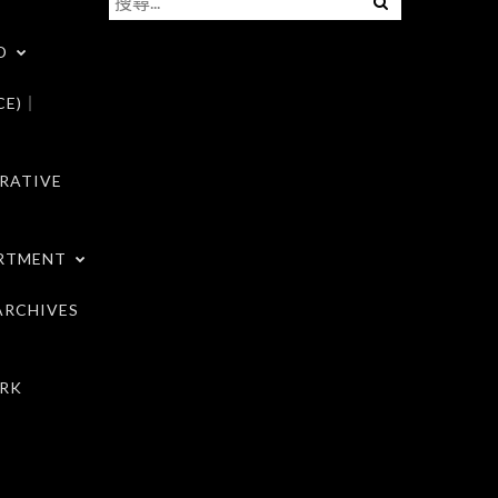
尋
D
關
鍵
CE)｜
字:
RATIVE
RTMENT
RCHIVES
RK