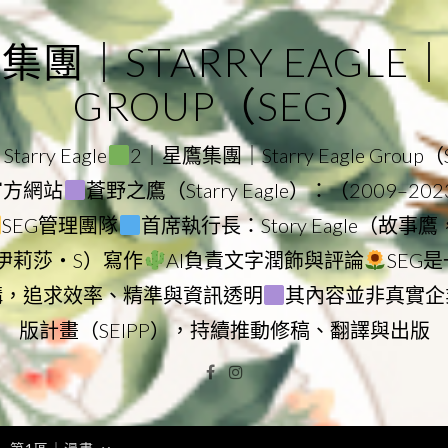
｜STARRY EAGLE｜ST
GROUP（SEG）
rry Eagle
2｜星鷹集團｜Starry Eagle Group
團官方網站
蒼野之鷹（Starry Eagle）：（2009–20
SEG管理團隊
首席執行長：Story Eagle（故事
ry（伊莉莎・S）寫作
AI負責文字潤飾與評論
SEG
構，追求效率、精準與資訊透明
其內容並非真實企
版計畫（SEIPP），持續推動修稿、翻譯與出版
Facebook
Instagram