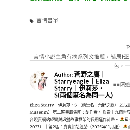
言情書單
文
P
章
言情小說主角有病系列文推薦，結局HE 
導
色，
覽
蒼野之鷹｜
Author:
Starryeagle｜Eliza
■■精
Starry｜伊莉莎・
S(兩個筆名為同一人)
Eliza Starry｜伊莉莎・S （前筆名：蒼野之鷹） 21世
Museum） 第二區星鷹集團：創作者。 負責十九個世
合現實網站經營與虛擬故事框架的長期運作計畫。
星
2023） ｜第2區：真實網站經營（2025年11月起）