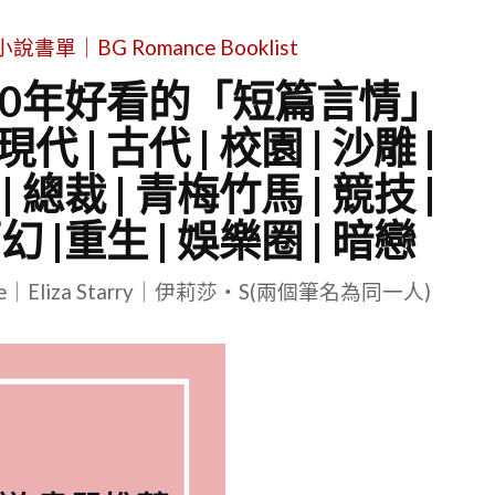
單｜BG Romance Booklist
~2020年好看的「短篇言情」
 | 古代 | 校園 | 沙雕 |
 總裁 | 青梅竹馬 | 競技 |
幻 |重生 | 娛樂圈 | 暗戀
le｜Eliza Starry｜伊莉莎・S(兩個筆名為同一人)