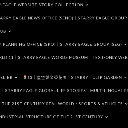
LE WEBSITE STORY COLLECTION
 EAGLE NEWS OFFICE (SENO)｜STARRY EAGLE GROUP
LUB
ANNING OFFICE (SPO)｜STARRY EAGLE GROUP (SEG)
｜STARRY EAGLE WORDS MUSEUM｜TEXT-ONLY WEB
ELIER
13｜星空鬱金香花園｜STARRY TULIP GARDEN
RY EAGLE GLOBAL LIFE STORIES｜MULTILINGUAL E
21ST-CENTURY REAL WORLD．SPORTS & VEHICLES
TRIAL STRUCTURE OF THE 21ST CENTURY