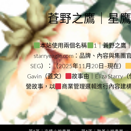
Skip
to
蒼野之鷹｜星鷹集團
content
本站使用兩個名稱
1｜蒼野之鷹｜Sta
starryeagle.com：品牌、內容與集
SEG）：（2025年11月20日–現在）
Gavin（蓋文）
故事由｜Eliza Star
營故事，以
商業管理邏輯進行內容建