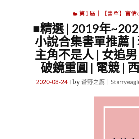
第1 區｜【書單】言情小說書
■精選 | 2019年
小說合集書單推薦 | 現代
主角不是人 | 女追男 |
破鏡重圓 | 電競 | 西
2020-08-24
by
蒼野之鷹｜Starryeag
|