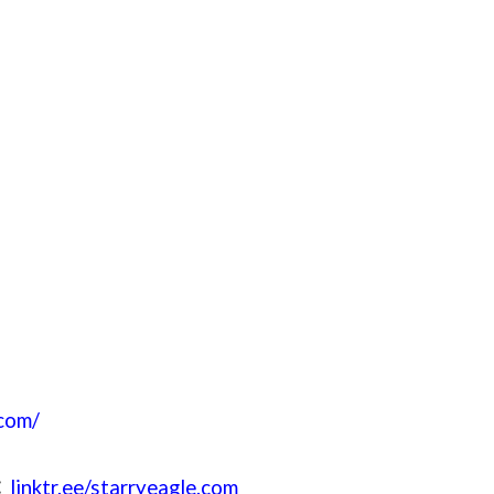
.com/
：
linktr.ee/starryeagle.com