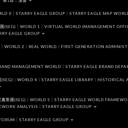
第1區｜漫畫
｜STARRY EAGLE GROUP｜STARRY EAGLE MAP WORL
)｜WORLD 1｜VIRTUAL WORLD (MANAGEMENT OFFI
RRY EAGLE GROUP
D 2｜REAL WORLD｜FIRST-GENERATION ADMINIST
MANAGEMENT WORLD｜STARRY EAGLE BRAND DEPA
ORLD 4｜STARRY EAGLE LIBRARY｜HISTORICAL A
EG)｜WORLD 5｜STARRY EAGLE WORLD FRAMEWO
MEWORK ANALYSIS｜STARRY EAGLE GROUP
ORUM｜STARRY EAGLE GROUP