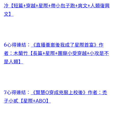
冷【短篇+穿越+星際+帶小包子跑+爽文+人類復興
文】
6心得連結：
《直播養崽後我成了星際首富》作
者：木蘭竹【長篇+星際+團寵小受穿越+小攻是不
是人類】
7心得連結：
《賢慧O穿成兇狠上校後》作者：禿
子小貳【星際+ABO】