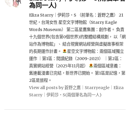
為同一人)
Eliza Starry｜伊莉莎・S （前筆名：蒼野之鷹） 21
世紀，台灣女性 星空文字博物館（Starry Eagle
Words Museum） 第二區星鷹集團：創作者。 負責
十九個世界(包含第0個世界)的整體結構規劃， 以「網
站作為博物館」、 結合現實網站經營與虛擬故事框架
的長期運作計畫。
星空文字博物館：兩個區域獨立
運作 ｜第1區：閱讀紀錄（2009–2023） ｜第2區：
真實網站經營（2025年11月起）
兩個區域意義：
舊連載漫畫已完結，新世界已開始。 第1區是記憶，第
2區是旅程。
View all posts by 蒼野之鷹｜Starryeagle｜Eliza
Starry｜伊莉莎・S(兩個筆名為同一人)