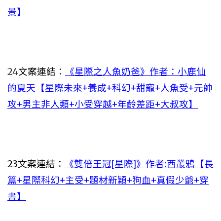
景】
24
文案連結：
《星際之人魚奶爸》作者：小鹿仙
的夏天【星際未來+養成+科幻+甜寵+人魚受+元帥
攻+男主非人類+小受穿越+年齡差距+大叔攻】
23
文案連結：
《雙倍王冠[星際]》作者:西叢鴉【長
篇+星際科幻+主受+題材新穎+狗血+真假少爺+穿
書】