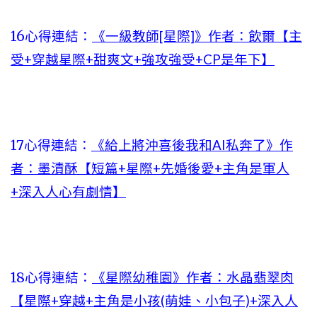
16心得連結：
《一級教師[星際]》作者：飲爾【主
受+穿越星際+甜爽文+強攻強受+CP是年下】
17心得連結：
《給上將沖喜後我和AI私奔了》作
者：墨漬酥【短篇+星際+先婚後愛+主角是軍人
+深入人心有劇情】
18心得連結：
《星際幼稚園》作者：水晶翡翠肉
【星際+穿越+主角是小孩(萌娃、小包子)+深入人