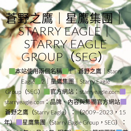
Skip
to
蒼野之鷹｜星鷹集團｜
content
STARRY EAGLE｜
STARRY EAGLE
GROUP（SEG）
本站使用兩個名稱
1｜蒼野之鷹｜Starry
Eagle
2｜星鷹集團｜Starry Eagle
Group（SEG）
官方網站：starryeagle.com
starryeagle.com：品牌、內容與集團官方網站
蒼野之鷹（Starry Eagle）：（2009–2023，15
年）
星鷹集團（Starry Eagle Group，SEG）：