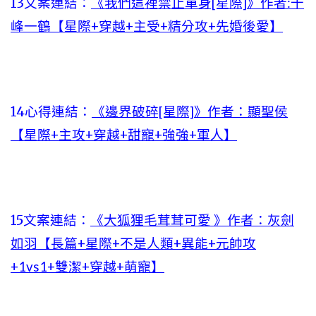
13文案連結：
《我們這裡禁止單身[星際]》作者:千
峰一鶴【星際+穿越+主受+精分攻+先婚後愛】
14心得連結：
《邊界破碎[星際]》作者：顯聖侯
【星際+主攻+穿越+甜寵+強強+軍人】
15文案連結：
《大狐狸毛茸茸可愛 》作者：灰劍
如羽【長篇+星際+不是人類+異能+元帥攻
+1vs1+雙潔+穿越+萌寵】