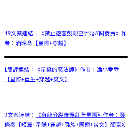
19文案連結：《禁止遊客覬覦已*/*婚//飼養員》作
者：酒晚意【星際+穿越】
1簡評連結：
《星極的魔法師》作者：漁小乖乖
【星際+重生+穿越+爽文】
2文案連結：
《有絲分裂後爆紅全星際》作者：發
條奏【短篇+星際+穿越+蟲族+團寵+爽文】顏甯X