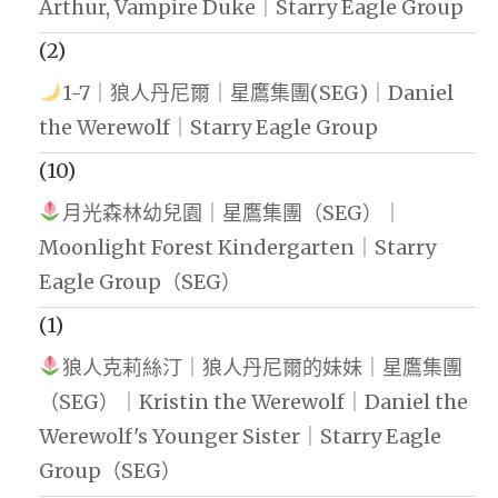
Arthur, Vampire Duke｜Starry Eagle Group
(2)
1-7｜狼人丹尼爾｜星鷹集團(SEG)｜Daniel
the Werewolf｜Starry Eagle Group
(10)
月光森林幼兒園｜星鷹集團（SEG）｜
Moonlight Forest Kindergarten｜Starry
Eagle Group（SEG）
(1)
狼人克莉絲汀｜狼人丹尼爾的妹妹｜星鷹集團
（SEG）｜Kristin the Werewolf｜Daniel the
Werewolf's Younger Sister｜Starry Eagle
Group（SEG）