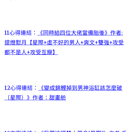
11心得連結：
《同時給四位大佬當備胎後》作者:
提燈懟月【星際+虐不好的男人+爽文+雙強+攻受
都不是人+攻受互寵】
12心得連結：
《變成錦鯉掉到男神浴缸該怎麼破
〔星際）》作者：甜畫舫