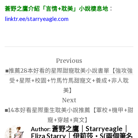
蒼野之鷹介紹「言情+耽美」小說棲息地
：
linktr.ee/starryeagle.com
文
Previous
章
■推薦28本好看的星際甜寵耽美小說書單【強攻強
導
受+星際+校園+竹馬竹馬甜寵文+養成+非人耽
覽
美】
Next
■14本好看星際重生耽美小說推薦【軍校+機甲+甜
寵+穿越+爽文】
蒼野之鷹｜Starryeagle｜
Author:
Eliza Starry｜伊莉莎・S(兩個筆名