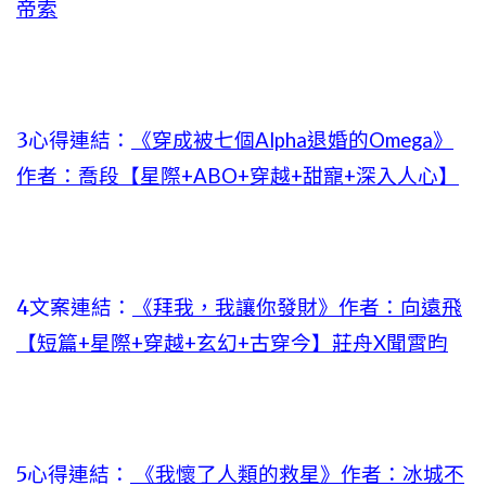
帝索
3心得連結：
《穿成被七個Alpha退婚的Omega》
作者：喬段【星際+ABO+穿越+甜寵+深入人心】
4文案連結：
《拜我，我讓你發財》作者：向遠飛
【短篇+星際+穿越+玄幻+古穿今】莊舟X聞霄昀
5心得連結：
《我懷了人類的救星》作者：冰城不