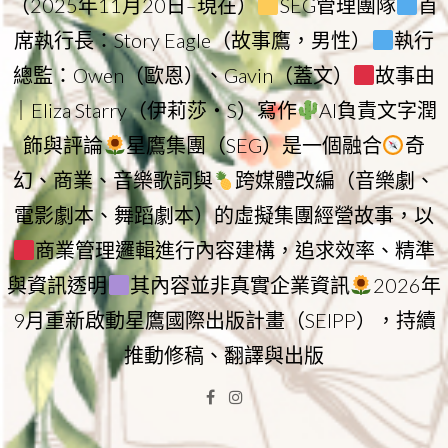
（2025年11月20日–現在）
SEG管理團隊
首
席執行長：Story Eagle（故事鷹，男性）
執行
總監：Owen（歐恩）、Gavin（蓋文）
故事由
｜Eliza Starry（伊莉莎・S）寫作
AI負責文字潤
飾與評論
星鷹集團（SEG）是一個融合
奇
幻、商業、音樂歌詞與
跨媒體改編（音樂劇、
電影劇本、舞蹈劇本）的虛擬集團經營故事，以
商業管理邏輯進行內容建構，追求效率、精準
與資訊透明
其內容並非真實企業資訊
2026年
9月重新啟動星鷹國際出版計畫（SEIPP），持續
推動修稿、翻譯與出版
Facebook
Instagram