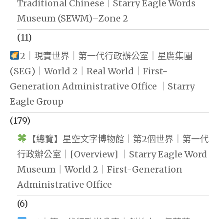
Traditional Chinese｜Starry Eagle Words
Museum (SEWM)–Zone 2
(11)
2｜現實世界｜第一代行政辦公室｜星鷹集團
(SEG)｜World 2｜Real World｜First-
Generation Administrative Office ｜Starry
Eagle Group
(179)
【總覽】星空文字博物館｜第2個世界｜第一代
行政辦公室｜[Overview] ｜Starry Eagle Word
Museum｜World 2｜First-Generation
Administrative Office
(6)