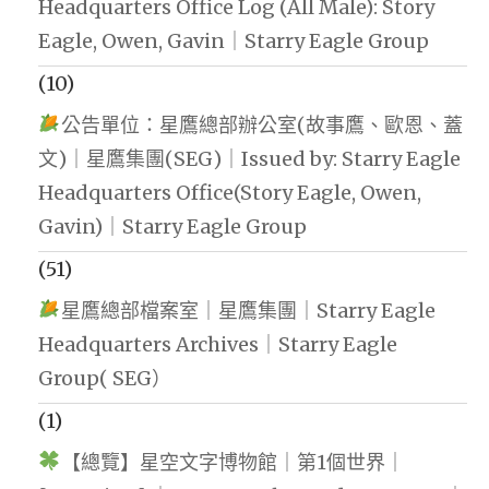
Headquarters Office Log (All Male): Story
Eagle, Owen, Gavin｜Starry Eagle Group
(10)
公告單位：星鷹總部辦公室(故事鷹、歐恩、蓋
文)｜星鷹集團(SEG)｜Issued by: Starry Eagle
Headquarters Office(Story Eagle, Owen,
Gavin)｜Starry Eagle Group
(51)
星鷹總部檔案室｜星鷹集團｜Starry Eagle
Headquarters Archives｜Starry Eagle
Group( SEG）
(1)
【總覽】星空文字博物館｜第1個世界｜