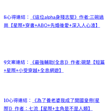
8心得連結：
《這位alpha身殘志堅》作者:三碗過
崗【星際+穿書+ABO+先婚後愛+深入人心渣】
9文案連結：
《最強輔助[全息]》作者:硯楚【短篇
+星際+小受穿越+全息網遊】
10心得連結：
《為了養老婆我成了開國皇帝[星
際]》作者：七流【星際+主角是不是人類】