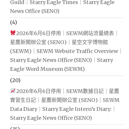
Guild｜Starry Eagle Times｜Starry Eagle
News Office (SENO)
(4)
2026年6月6日停用｜SEWM網站流量總表｜
星鷹新聞辦公室 (SENO)｜星空文字博物館
(SEWM)｜SEWM Website Traffic Overview｜
Starry Eagle News Office (SENO)｜Starry
Eagle Word Museum (SEWM)
(20)
2026年6月6日停用｜SEWM數據日記｜星鷹
實習生日記｜星鷹新聞辦公室 (SENO)｜SEWM
Data Diary｜Starry Eagle Intern’s Diary:｜
Starry Eagle News Office (SENO)