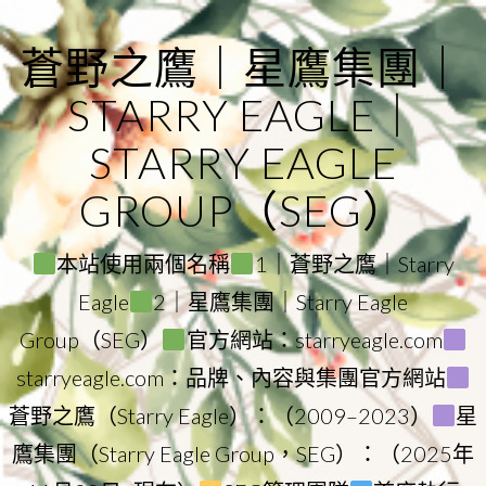
Skip
to
蒼野之鷹｜星鷹集團｜
content
STARRY EAGLE｜
STARRY EAGLE
GROUP（SEG）
本站使用兩個名稱
1｜蒼野之鷹｜Starry
Eagle
2｜星鷹集團｜Starry Eagle
Group（SEG）
官方網站：starryeagle.com
starryeagle.com：品牌、內容與集團官方網站
蒼野之鷹（Starry Eagle）：（2009–2023）
星
鷹集團（Starry Eagle Group，SEG）：（2025年