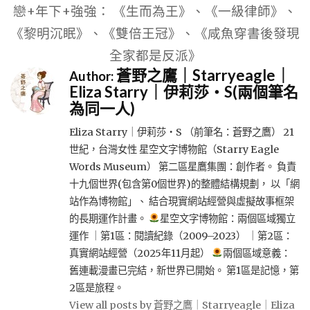
戀+年下+強強： 《生而為王》、《一級律師》、
《黎明沉眠》、《雙倍王冠》、《咸魚穿書後發現
全家都是反派》
蒼野之鷹｜Starryeagle｜
Author:
Eliza Starry｜伊莉莎・S(兩個筆名
為同一人)
Eliza Starry｜伊莉莎・S （前筆名：蒼野之鷹） 21
世紀，台灣女性 星空文字博物館（Starry Eagle
Words Museum） 第二區星鷹集團：創作者。 負責
十九個世界(包含第0個世界)的整體結構規劃， 以「網
站作為博物館」、 結合現實網站經營與虛擬故事框架
的長期運作計畫。
星空文字博物館：兩個區域獨立
運作 ｜第1區：閱讀紀錄（2009–2023） ｜第2區：
真實網站經營（2025年11月起）
兩個區域意義：
舊連載漫畫已完結，新世界已開始。 第1區是記憶，第
2區是旅程。
View all posts by 蒼野之鷹｜Starryeagle｜Eliza