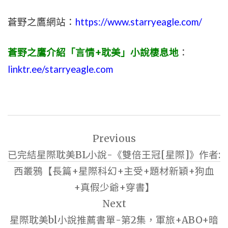
蒼野之鷹網站：
https://www.starryeagle.com/
蒼野之鷹介紹「言情+耽美」小說棲息地
：
linktr.ee/starryeagle.com
文
Previous
章
已完結星際耽美BL小說-《雙倍王冠[星際]》作者:
導
西叢鴉【長篇+星際科幻+主受+題材新穎+狗血
覽
+真假少爺+穿書】
Next
星際耽美bl小說推薦書單-第2集，軍旅+ABO+暗