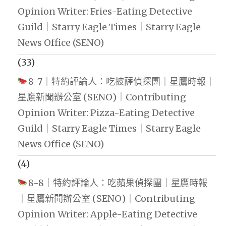
Opinion Writer: Fries-Eating Detective
Guild｜Starry Eagle Times｜Starry Eagle
News Office (SENO)
(33)
8-7｜特約評論人：吃披薩偵探團｜星鷹時報｜
星鷹新聞辦公室 (SENO)｜Contributing
Opinion Writer: Pizza-Eating Detective
Guild｜Starry Eagle Times｜Starry Eagle
News Office (SENO)
(4)
8-8｜特約評論人：吃蘋果偵探團｜星鷹時報
｜星鷹新聞辦公室 (SENO)｜Contributing
Opinion Writer: Apple-Eating Detective