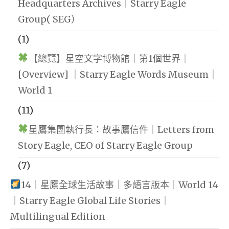
Headquarters Archives｜Starry Eagle
Group( SEG）
(1)
【總覽】星空文字博物館｜第1個世界｜
[Overview] ｜Starry Eagle Words Museum｜
World 1
(11)
星鷹集團執行長：故事鷹信件｜Letters from
Story Eagle, CEO of Starry Eagle Group
(7)
14｜星鷹全球生活故事｜多語言版本｜World 14
｜Starry Eagle Global Life Stories｜
Multilingual Edition