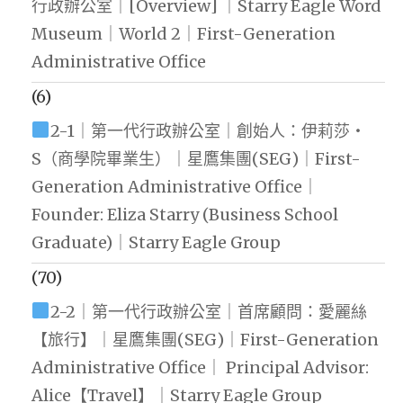
行政辦公室｜[Overview] ｜Starry Eagle Word
Museum｜World 2｜First-Generation
Administrative Office
(6)
2-1｜第一代行政辦公室｜創始人：伊莉莎・
S（商學院畢業生）｜星鷹集團(SEG)｜First-
Generation Administrative Office｜
Founder: Eliza Starry (Business School
Graduate)｜Starry Eagle Group
(70)
2-2｜第一代行政辦公室｜首席顧問：愛麗絲
【旅行】｜星鷹集團(SEG)｜First-Generation
Administrative Office｜ Principal Advisor:
Alice【Travel】｜Starry Eagle Group