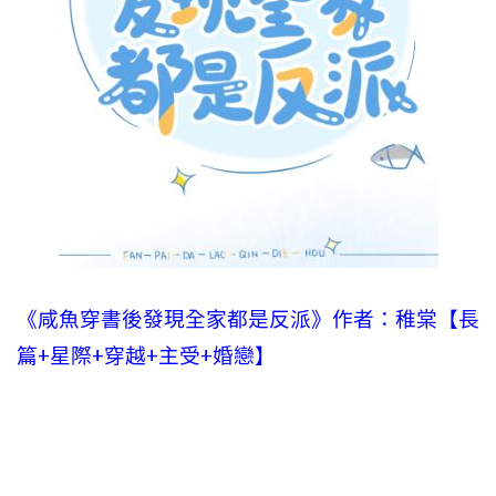
《咸魚穿書後發現全家都是反派》作者：稚棠【長
篇+星際+穿越+主受+婚戀】