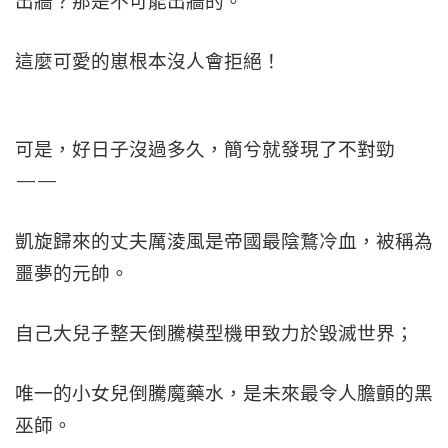
出牆？那是不可能出牆的。
這麼可愛的崽根本沒人會拒絕！
可是，好日子沒過多久，簡兮就發現了不對勁
——
凱旋歸來的丈夫厲淩風是帝國最陰鶩冷血，被稱為
噩夢的元帥。
自己大兒子整天倒騰模型機甲致力於毀滅世界；
唯一的小女兒倒騰魔藥水，是未來最令人膽顫的黑
巫師。