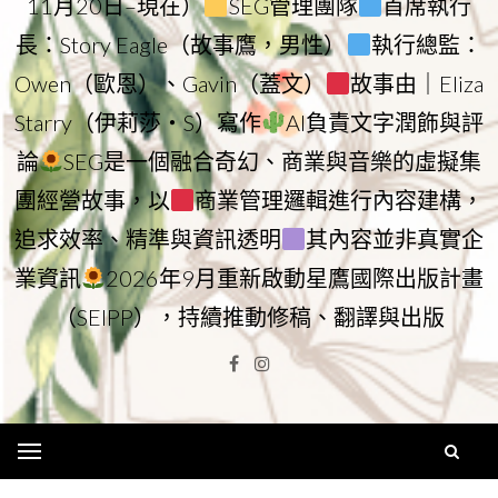
11月20日–現在）
SEG管理團隊
首席執行
長：Story Eagle（故事鷹，男性）
執行總監：
Owen（歐恩）、Gavin（蓋文）
故事由｜Eliza
Starry（伊莉莎・S）寫作
AI負責文字潤飾與評
論
SEG是一個融合奇幻、商業與音樂的虛擬集
團經營故事，以
商業管理邏輯進行內容建構，
追求效率、精準與資訊透明
其內容並非真實企
業資訊
2026年9月重新啟動星鷹國際出版計畫
（SEIPP），持續推動修稿、翻譯與出版
Facebook
Instagram
Menu