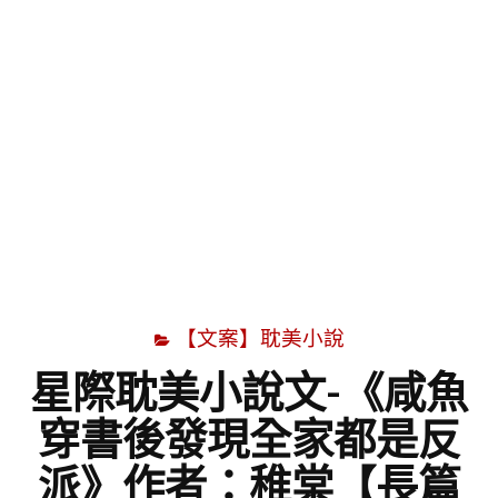
字
【文案】耽美小說
星際耽美小說文-《咸魚
穿書後發現全家都是反
派》作者：稚棠【長篇