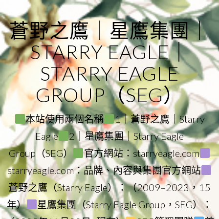
Skip
to
蒼野之鷹｜星鷹集團｜
content
STARRY EAGLE｜
STARRY EAGLE
GROUP（SEG）
本站使用兩個名稱
1｜蒼野之鷹｜Starry
Eagle
2｜星鷹集團｜Starry Eagle
Group（SEG）
官方網站：starryeagle.com
starryeagle.com：品牌、內容與集團官方網站
蒼野之鷹（Starry Eagle）：（2009–2023，15
年）
星鷹集團（Starry Eagle Group，SEG）：