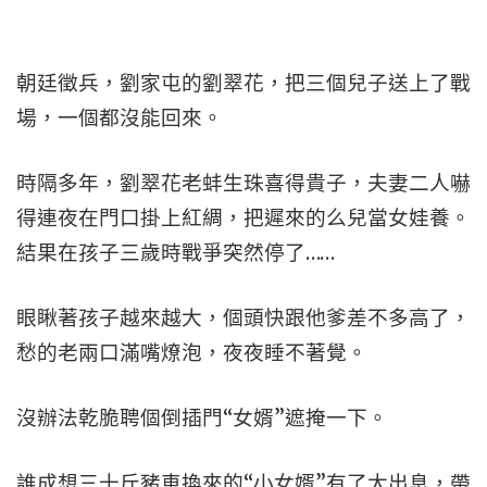
朝廷徵兵，劉家屯的劉翠花，把三個兒子送上了戰
場，一個都沒能回來。
時隔多年，劉翠花老蚌生珠喜得貴子，夫妻二人嚇
得連夜在門口掛上紅綢，把遲來的么兒當女娃養。
結果在孩子三歲時戰爭突然停了……
眼瞅著孩子越來越大，個頭快跟他爹差不多高了，
愁的老兩口滿嘴燎泡，夜夜睡不著覺。
沒辦法乾脆聘個倒插門“女婿”遮掩一下。
誰成想三十斤豬車換來的“小女婿”有了大出息，帶