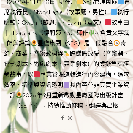
（2025年11月20日–現在）
SEG管理團隊
首
席執行長：Story Eagle（故事鷹，男性）
執行
總監：Owen（歐恩）、Gavin（蓋文）
故事由
｜Eliza Starry（伊莉莎・S）寫作
AI負責文字潤
飾與評論
星鷹集團（SEG）是一個融合
奇
幻、商業、音樂歌詞與
跨媒體改編（音樂劇、
電影劇本、遊戲劇本、舞蹈劇本）的虛擬集團經
營故事，以
商業管理邏輯進行內容建構，追求
效率、精準與資訊透明
其內容並非真實企業資
訊
2026年9月重新啟動星鷹國際出版計畫
（SEIPP），持續推動修稿、翻譯與出版
Facebook
Instagram