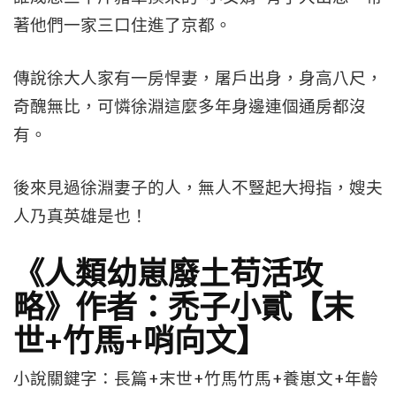
著他們一家三口住進了京都。
傳說徐大人家有一房悍妻，屠戶出身，身高八尺，
奇醜無比，可憐徐淵這麼多年身邊連個通房都沒
有。
後來見過徐淵妻子的人，無人不豎起大拇指，嫂夫
人乃真英雄是也！
《人類幼崽廢土苟活攻
略》作者：禿子小貳【末
世+竹馬+哨向文】
小說關鍵字：長篇+末世+竹馬竹馬+養崽文+年齡