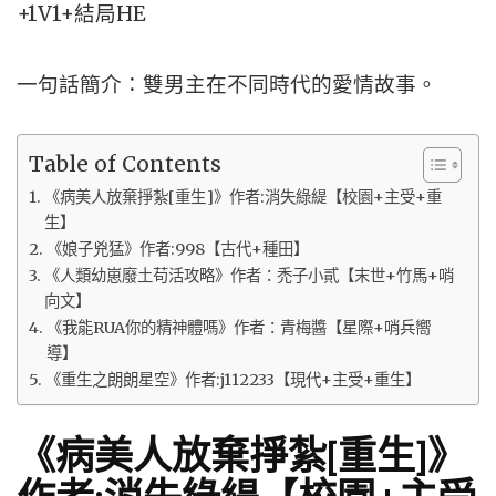
+1V1+結局HE
一句話簡介：雙男主在不同時代的愛情故事。
Table of Contents
《病美人放棄掙紮[重生]》作者:消失綠緹【校園+主受+重
生】
《娘子兇猛》作者:998【古代+種田】
《人類幼崽廢土苟活攻略》作者：禿子小貳【末世+竹馬+哨
向文】
《我能RUA你的精神體嗎》作者：青梅醬【星際+哨兵嚮
導】
《重生之朗朗星空》作者:j112233【現代+主受+重生】
《病美人放棄掙紮[重生]》