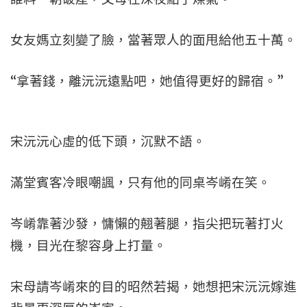
女友媽立刻變了臉，當著眾人的面甩給他五十萬。
“拿著錢，離沅沅遠點吧，她值得更好的歸宿。”
宋沅沅心虛的低下頭，沉默不語。
滿堂賓客冷眼嘲諷，只有他的同桌岑崤在笑。
岑崤靠著沙發，慵懶的翹著腿，指尖把玩著打火
機，目光在黎容身上打量。
宋母請岑崤來的目的昭然若揭，她想把宋沅沅嫁進