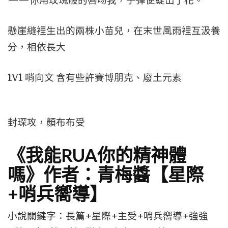
——你用玫瑰般的唇吻我，子彈便綻出了花。
懸崖縫裡生出的兩株小苗兒，在末世風雨裡互汲養
分，相依長大
1V1 哨向文 含有些許賽博朋克、廢土元素
封琛攻，顏布布受
《我能RUA你的精神體
嗎》作者：青梅醬【星際
+哨兵嚮導】
小說關鍵字：長篇+星際+主受+哨兵嚮導+強強