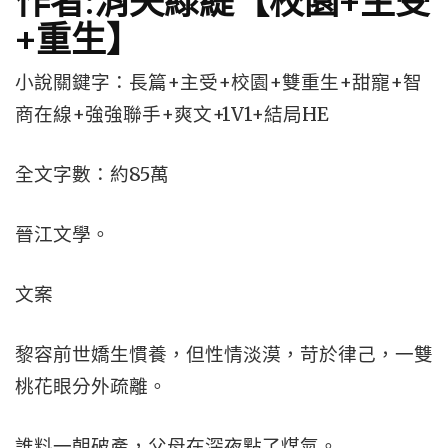
作者:消失綠緹【校園+主受
+重生】
小說關鍵字：長篇+主受+校園+雙重生+甜寵+智
商在線+強強聯手+爽文+1V1+結局HE
全文字數：約85萬
晉江文學。
文案
黎容前世嬌生慣養，但性情淡漠，苛於律己，一雙
桃花眼分外疏離。
誰料一朝破產，父母在深夜點了煤氣。