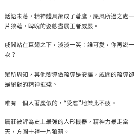
話語未落，精神體具象成了蒼鷹，颶風所過之處一
片狼藉，睥睨的姿態盡展王者威嚴。
戚閻站在巨翅之下，淡淡一笑：誰可愛，你再說一
次？
眾所周知，其他嚮導做疏導是安撫，戚閻的疏導卻
是絕對的精神摧殘。
唯有一個人著魔似的，“受虐”地樂此不疲。
厲莊被評為史上最強的人形機器，精神力暴走當
天，方圓十裡一片狼藉。