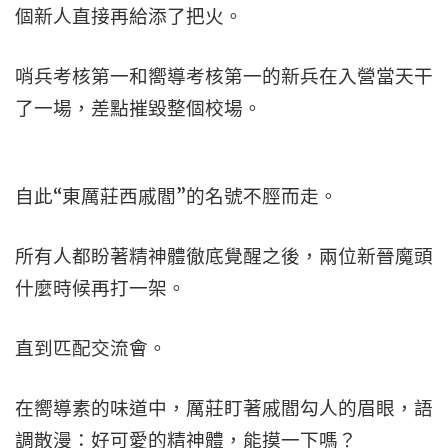
個新人直接再給添了把火。
哨兵考核第一和嚮導考核第一的新兵在入營當天干
了一場，差點摧毀整個校場。
自此“東厲莊西戚閻”的名號不脛而走。
所有人都盼著精神體徹底覺醒之後，兩位新晉魔頭
什麼時候再打一架。
直到匹配交流會。
在嚮導素的味道中，厲莊盯著戚閻勾人的眉眼，語
調散漫：好可愛的精神體，能摸一下嗎？