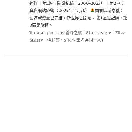
運作 ｜第1區：閱讀紀錄（2009–2023） ｜第2區：
真實網站經營（2025年11月起）
兩個區域意義：
舊連載漫畫已完結，新世界已開始。 第1區是記憶，第
2區是旅程。
View all posts by 蒼野之鷹｜Starryeagle｜Eliza
Starry｜伊莉莎・S(兩個筆名為同一人)