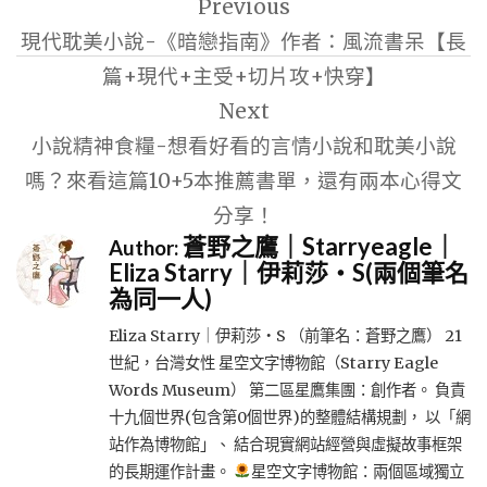
Previous
章
現代耽美小說-《暗戀指南》作者：風流書呆【長
導
篇+現代+主受+切片攻+快穿】
覽
Next
小說精神食糧-想看好看的言情小說和耽美小說
嗎？來看這篇10+5本推薦書單，還有兩本心得文
分享！
蒼野之鷹｜Starryeagle｜
Author:
Eliza Starry｜伊莉莎・S(兩個筆名
為同一人)
Eliza Starry｜伊莉莎・S （前筆名：蒼野之鷹） 21
世紀，台灣女性 星空文字博物館（Starry Eagle
Words Museum） 第二區星鷹集團：創作者。 負責
十九個世界(包含第0個世界)的整體結構規劃， 以「網
站作為博物館」、 結合現實網站經營與虛擬故事框架
的長期運作計畫。
星空文字博物館：兩個區域獨立