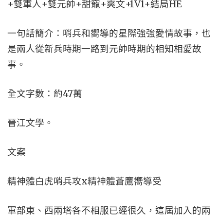
+雙軍人+雙元帥+甜寵+爽文+1V1+結局HE
一句話簡介：哨兵和嚮導的星際強強愛情故事，也
是兩人從新兵時期一路到元帥時期的相知相愛故
事。
全文字數：約47萬
晉江文學。
文案
精神體白虎哨兵攻x精神體蒼鷹嚮導受
軍部東、西兩塔各不相服已經很久，這屆加入的兩