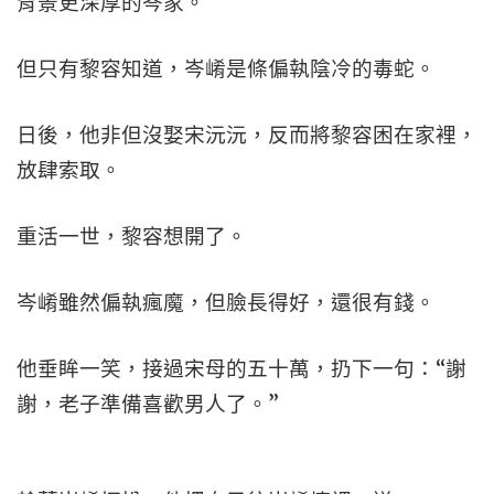
背景更深厚的岑家。
但只有黎容知道，岑崤是條偏執陰冷的毒蛇。
日後，他非但沒娶宋沅沅，反而將黎容困在家裡，
放肆索取。
重活一世，黎容想開了。
岑崤雖然偏執瘋魔，但臉長得好，還很有錢。
他垂眸一笑，接過宋母的五十萬，扔下一句：“謝
謝，老子準備喜歡男人了。”