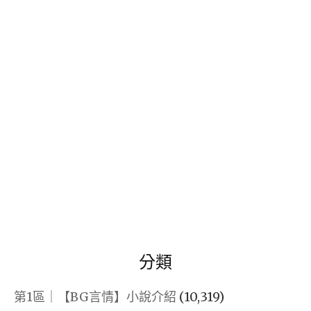
關
鍵
字:
分類
第1區｜【BG言情】小說介紹
(10,319)