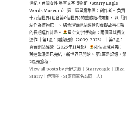
世紀，台灣女性 星空文字博物館（Starry Eagle
Words Museum） 第二區星鷹集團：創作者。 負責
十九個世界(包含第0個世界)的整體結構規劃， 以「網
站作為博物館」、 結合現實網站經營與虛擬故事框架
的長期運作計畫。
星空文字博物館：兩個區域獨立
運作 ｜第1區：閱讀紀錄（2009–2023） ｜第2區：
真實網站經營（2025年11月起）
兩個區域意義：
舊連載漫畫已完結，新世界已開始。 第1區是記憶，第
2區是旅程。
View all posts by 蒼野之鷹｜Starryeagle｜Eliza
Starry｜伊莉莎・S(兩個筆名為同一人)