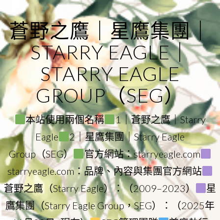
Skip
to
蒼野之鷹｜星鷹集團｜
content
STARRY EAGLE｜
STARRY EAGLE
GROUP（SEG）
本站使用兩個名稱
1｜蒼野之鷹｜Starry
Eagle
2｜星鷹集團｜Starry Eagle
Group（SEG）
官方網站：starryeagle.com
starryeagle.com：品牌、內容與集團官方網站
蒼野之鷹（Starry Eagle）：（2009–2023）
星
鷹集團（Starry Eagle Group，SEG）：（2025年