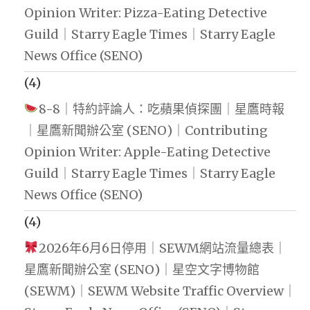
Opinion Writer: Pizza-Eating Detective
Guild｜Starry Eagle Times｜Starry Eagle
News Office (SENO)
(4)
8-8｜特約評論人：吃蘋果偵探團｜星鷹時報
｜星鷹新聞辦公室 (SENO)｜Contributing
Opinion Writer: Apple-Eating Detective
Guild｜Starry Eagle Times｜Starry Eagle
News Office (SENO)
(4)
2026年6月6日停用｜SEWM網站流量總表｜
星鷹新聞辦公室 (SENO)｜星空文字博物館
(SEWM)｜SEWM Website Traffic Overview｜