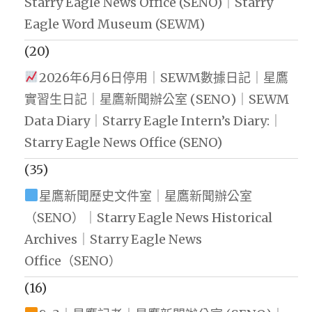
Starry Eagle News Office (SENO)｜Starry
Eagle Word Museum (SEWM)
(20)
2026年6月6日停用｜SEWM數據日記｜星鷹
實習生日記｜星鷹新聞辦公室 (SENO)｜SEWM
Data Diary｜Starry Eagle Intern’s Diary:｜
Starry Eagle News Office (SENO)
(35)
星鷹新聞歷史文件室｜星鷹新聞辦公室
（SENO）｜Starry Eagle News Historical
Archives｜Starry Eagle News
Office（SENO）
(16)