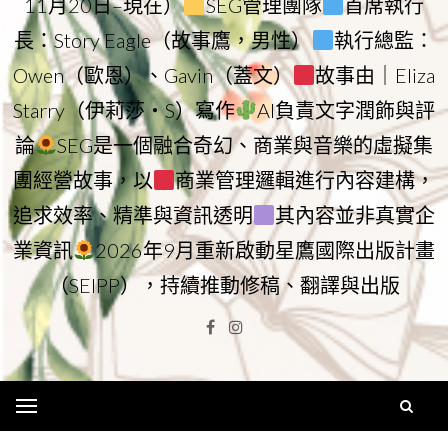
11月20日–現在）
SEG管理團隊
首席執行
長：Story Eagle（故事鷹，男性）
執行總監：
Owen（歐恩）、Gavin（蓋文）
故事由｜Eliza
Starry（伊莉莎・S）寫作
AI負責文字潤飾與評
論
SEG是一個融合奇幻、商業與音樂的虛擬集
團經營故事，以
商業管理邏輯進行內容建構，
追求效率、精準與資訊透明
其內容並非真實企
業資訊
2026年9月重新啟動星鷹國際出版計畫
（SEIPP），持續推動修稿、翻譯與出版
Facebook
Instagram
Menu