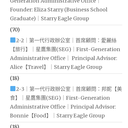
Generation Administrative Office｜
Founder: Eliza Starry (Business School
Graduate)｜Starry Eagle Group
(70)
2-2｜第一代行政辦公室｜首席顧問：愛麗絲
【旅行】｜星鷹集團(SEG)｜First-Generation
Administrative Office｜ Principal Advisor:
Alice【Travel】｜Starry Eagle Group
(18)
2-3｜第一代行政辦公室｜首席顧問：邦妮【美
食】｜星鷹集團(SEG)｜First-Generation
Administrative Office｜Principal Advisor:
Bonnie【Food】｜Starry Eagle Group
(18)