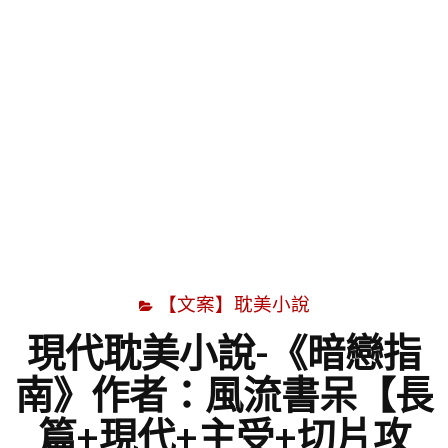
字
【文案】耽美小說
現代耽美小說-《暗戀指
南》作者：風流書呆【長
篇+現代+主受+切片攻