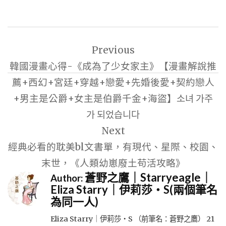
文
Previous
章
韓國漫畫心得-《成為了少女家主》【漫畫解說推
導
薦+西幻+宮廷+穿越+戀愛+先婚後愛+契約戀人
覽
+男主是公爵+女主是伯爵千金+海盜】소녀 가주
가 되었습니다
Next
經典必看的耽美bl文書單，有現代、星際、校園、
末世，《人類幼崽廢土苟活攻略》
蒼野之鷹｜Starryeagle｜
Author:
Eliza Starry｜伊莉莎・S(兩個筆名
為同一人)
Eliza Starry｜伊莉莎・S （前筆名：蒼野之鷹） 21