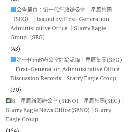
公告單位：第一代行政辦公室｜星鷹集團
（SEG）｜Issued by: First-Generation
Administrative Office ｜Starry Eagle
Group（SEG）
(43)
第一代行政辦公室討論記錄｜星鷹集團(SEG)
｜First-Generation Administrative Office
Discussion Records｜Starry Eagle Group
(30)
8｜星鷹新聞辦公室 (SENO)｜星鷹集團(SEG)｜
Starry Eagle News Office (SENO)｜Starry
Eagle Group
(164)