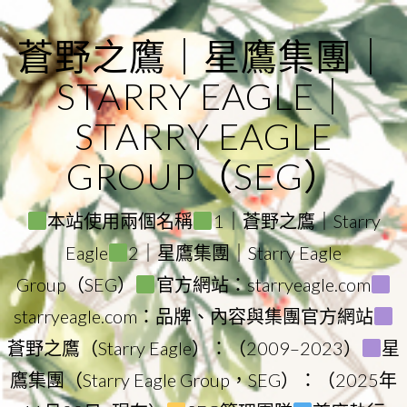
Skip
to
蒼野之鷹｜星鷹集團｜
content
STARRY EAGLE｜
STARRY EAGLE
GROUP（SEG）
本站使用兩個名稱
1｜蒼野之鷹｜Starry
Eagle
2｜星鷹集團｜Starry Eagle
Group（SEG）
官方網站：starryeagle.com
starryeagle.com：品牌、內容與集團官方網站
蒼野之鷹（Starry Eagle）：（2009–2023）
星
鷹集團（Starry Eagle Group，SEG）：（2025年