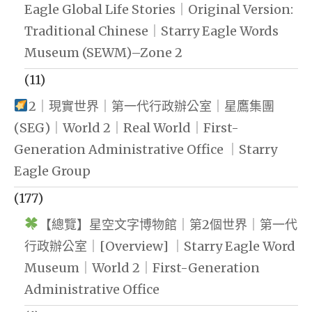
Eagle Global Life Stories｜Original Version:
Traditional Chinese｜Starry Eagle Words
Museum (SEWM)–Zone 2
(11)
2｜現實世界｜第一代行政辦公室｜星鷹集團
(SEG)｜World 2｜Real World｜First-
Generation Administrative Office ｜Starry
Eagle Group
(177)
【總覽】星空文字博物館｜第2個世界｜第一代
行政辦公室｜[Overview] ｜Starry Eagle Word
Museum｜World 2｜First-Generation
Administrative Office