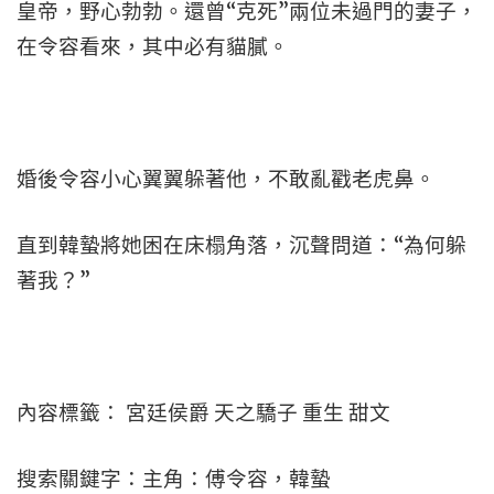
皇帝，野心勃勃。還曾“克死”兩位未過門的妻子，
在令容看來，其中必有貓膩。
婚後令容小心翼翼躲著他，不敢亂戳老虎鼻。
直到韓蟄將她困在床榻角落，沉聲問道：“為何躲
著我？”
內容標籤： 宮廷侯爵 天之驕子 重生 甜文
搜索關鍵字：主角：傅令容，韓蟄