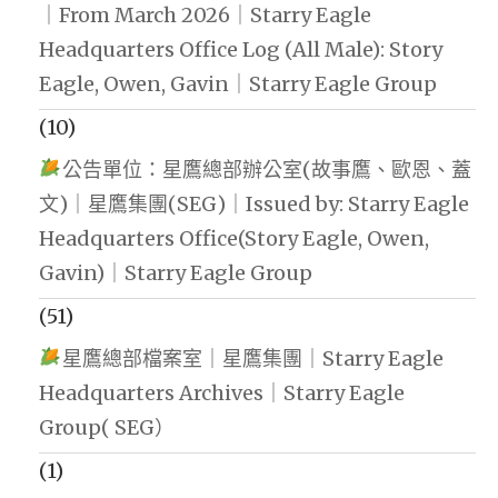
｜From March 2026｜Starry Eagle
Headquarters Office Log (All Male): Story
Eagle, Owen, Gavin｜Starry Eagle Group
(10)
公告單位：星鷹總部辦公室(故事鷹、歐恩、蓋
文)｜星鷹集團(SEG)｜Issued by: Starry Eagle
Headquarters Office(Story Eagle, Owen,
Gavin)｜Starry Eagle Group
(51)
星鷹總部檔案室｜星鷹集團｜Starry Eagle
Headquarters Archives｜Starry Eagle
Group( SEG）
(1)