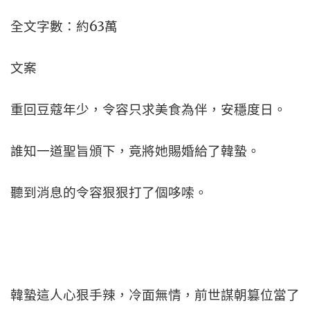
全文字數：約63萬
文案
重回豆蔻年少，令容只求美食為伴，安穩度日。
誰知一道聖旨頒下，竟將她賜婚給了韓蟄。
聽到消息的令容狠狠打了個哆嗦。
韓蟄這人心狠手辣，冷面無情，前世謀朝篡位當了