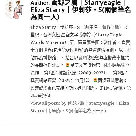
蒼野之鷹｜Starryeagle｜
Author:
Eliza Starry｜伊莉莎・S(兩個筆名
為同一人)
Eliza Starry｜伊莉莎・S （前筆名：蒼野之鷹） 21
世紀，台灣女性 星空文字博物館（Starry Eagle
Words Museum） 第二區星鷹集團：創作者。 負責
十九個世界(包含第0個世界)的整體結構規劃， 以「網
站作為博物館」、 結合現實網站經營與虛擬故事框架
的長期運作計畫。
星空文字博物館：兩個區域獨立
運作 ｜第1區：閱讀紀錄（2009–2023） ｜第2區：
真實網站經營（2025年11月起）
兩個區域意義：
舊連載漫畫已完結，新世界已開始。 第1區是記憶，第
2區是旅程。
View all posts by 蒼野之鷹｜Starryeagle｜Eliza
Starry｜伊莉莎・S(兩個筆名為同一人)