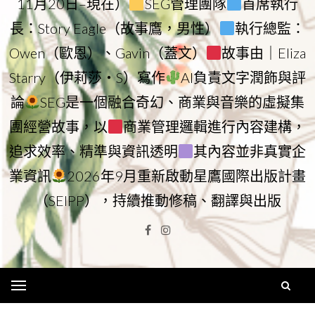
11月20日–現在）
SEG管理團隊
首席執行
長：Story Eagle（故事鷹，男性）
執行總監：
Owen（歐恩）、Gavin（蓋文）
故事由｜Eliza
Starry（伊莉莎・S）寫作
AI負責文字潤飾與評
論
SEG是一個融合奇幻、商業與音樂的虛擬集
團經營故事，以
商業管理邏輯進行內容建構，
追求效率、精準與資訊透明
其內容並非真實企
業資訊
2026年9月重新啟動星鷹國際出版計畫
（SEIPP），持續推動修稿、翻譯與出版
Facebook
Instagram
Menu