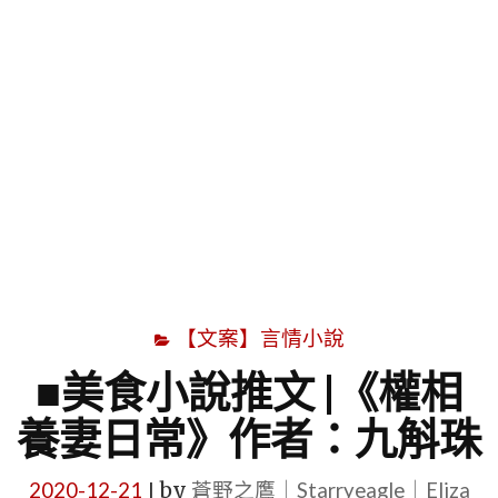
字
【文案】言情小說
■美食小說推文 |《權相
養妻日常》作者：九斛珠
2020-12-21
by
蒼野之鷹｜Starryeagle｜Eliza
|