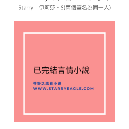
Starry｜伊莉莎・S(兩個筆名為同一人)