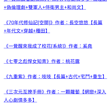
+偽倫理劇+雙軍人+侍衛男主+和尚文】
《70年代修仙記[空間]》作者：長空悠悠【長篇
+年代文+穿越+種田】
《一覺醒來我成了校花[系統]》作者：奚堯
《七零之彪悍女知青》作者：桃花露
《九重紫》作者：吱吱【長篇+古代+宅鬥+重生】
《三次元互撩手冊》作者：一顆蘿蔔【網戀+深入
人心劇情多多】