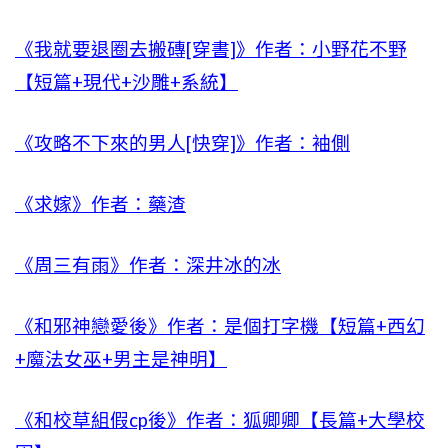
《我就要退圈去搬磚[穿書]》作者：小野花不野
【短篇+現代+沙雕+系統】
《攻略不下來的男人[快穿]》作者：袖側
《求嫁》作者：藥渣
《周三有雨》作者：深井冰的冰
《和邪神戀愛後》作者：是個打字機【短篇+西幻
+魔法女巫+男主是神明】
《和校草組假cp後》作者：狐卿卿【長篇+大學校