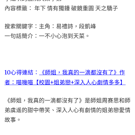
內容標籤： 年下 情有獨鍾 破鏡重圓 天之驕子
搜索關鍵字：主角：易禮詩，段凱峰
一句話簡介：一不小心泡到天菜。
10心得連結：
《師姐，我真的一滴都沒有了》作
者：喵嘰喵【校園+姐弟戀+深入人心劇情多多】
《師姐，我真的一滴都沒有了》是師姐周赛思和師
弟虞遥的甜中帶笑、深入人心有劇情的姐弟戀愛情
故事。