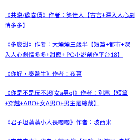
《共寢/歡喜債》作者：笑佳人【古言+深入人心劇
情多多】
《多麼甜》作者：大煙煙三歲半【短篇+都市+深
入人心劇情多多+甜寵+ PO小說創作平台18】
《你好，秦醫生》作者：夜蔓
《你是不是玩不起[女a男o]》作者：別寒【短篇
+穿越+ABO+女A男O+男主是總裁】
《君子坦蕩蕩小人長嚶嚶》作者：坡西米