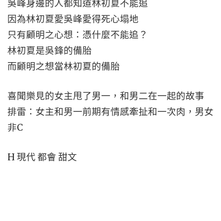
吳峰身邊的人都知道林初夏不能追
因為林初夏愛吳峰愛得死心塌地
只有顧明之心想：憑什麼不能追？
林初夏是吳鋒的備胎
而顧明之想當林初夏的備胎
喜聞樂見的女主甩了男一，和男二在一起的故事
排雷：女主和男一前期有情感牽扯和一次肉，男女
非C
H 現代 都會 甜文