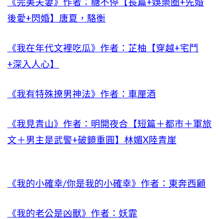
《完美夫妻》作者：糖不停【長篇+娛樂圈+先婚
後愛+閃婚】唐夏，駱衡
《我在年代文裡吃瓜》作者：芷柚【穿越+宅鬥
+深入人心】
《我有特殊撩男神法》作者：車厘酒
《我見青山》作者：明開夜合【短篇＋都市＋軍旅
文＋男主是武警+破鏡重圓】林媚X陸青崖
《我的小確幸/你是我的小確幸》作者：東奔西顧
《我的老公是凶獸》作者：妖霏