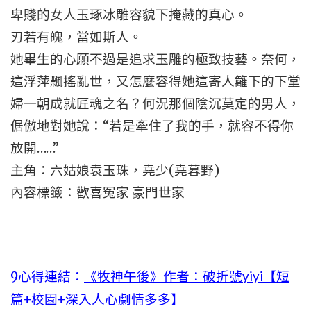
卑賤的女人玉琢冰雕容貌下掩藏的真心。
刃若有魄，當如斯人。
她畢生的心願不過是追求玉雕的極致技藝。奈何，
這浮萍飄搖亂世，又怎麼容得她這寄人籬下的下堂
婦一朝成就匠魂之名？何況那個陰沉莫定的男人，
倨傲地對她說：“若是牽住了我的手，就容不得你
放開……”
主角：六姑娘袁玉珠，堯少(堯暮野)
內容標籤：歡喜冤家 豪門世家
9心得連結：
《牧神午後》作者：破折號yiyi【短
篇+校園+深入人心劇情多多】