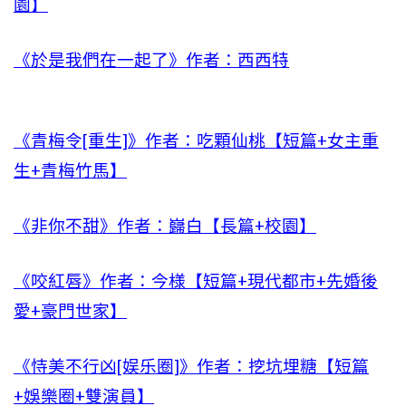
園】
《於是我們在一起了》作者：西西特
《青梅令[重生]》作者：吃顆仙桃【短篇+女主重
生+青梅竹馬】
《非你不甜》作者：巋白【長篇+校園】
《咬紅唇》作者：今様【短篇+現代都市+先婚後
愛+豪門世家】
《恃美不行凶[娱乐圈]》作者：挖坑埋糖【短篇
+娛樂圈+雙演員】