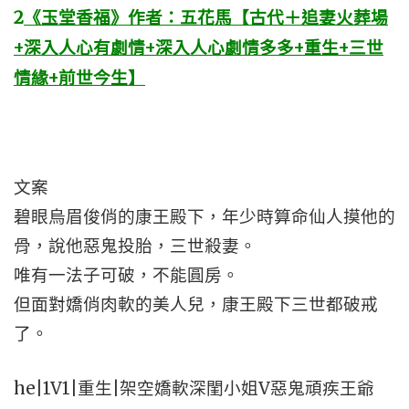
2
《玉堂香福》作者：五花馬【古代＋追妻火葬場
+深入人心有劇情+深入人心劇情多多+重生+三世
情緣+前世今生】
文案
碧眼烏眉俊俏的康王殿下，年少時算命仙人摸他的
骨，說他惡鬼投胎，三世殺妻。
唯有一法子可破，不能圓房。
但面對嬌俏肉軟的美人兒，康王殿下三世都破戒
了。
he|1V1|重生|架空嬌軟深閨小姐V惡鬼頑疾王爺