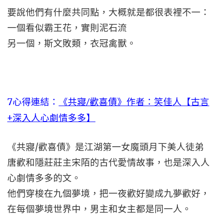
要說他們有什麼共同點，大概就是都很表裡不一：
一個看似霸王花，實則泥石流
另一個，斯文敗類，衣冠禽獸。
7心得連結：
《共寢/歡喜債》作者：笑佳人【古言
+深入人心劇情多多】
《共寢/歡喜債》是江湖第一女魔頭月下美人徒弟
唐歡和隱莊莊主宋陌的古代愛情故事，也是深入人
心劇情多多的文。
他們穿梭在九個夢境，把一夜歡好變成九夢歡好，
在每個夢境世界中，男主和女主都是同一人。