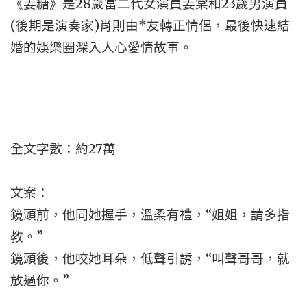
《姜糖》是28歲富二代女演員姜棠和23歲男演員
(後期是演奏家)肖則由*友轉正情侶，最後快速結
婚的娛樂圈深入人心愛情故事。
全文字數：約27萬
文案：
鏡頭前，他同她握手，溫柔有禮，“姐姐，請多指
教。”
鏡頭後，他咬她耳朵，低聲引誘，“叫聲哥哥，就
放過你。”