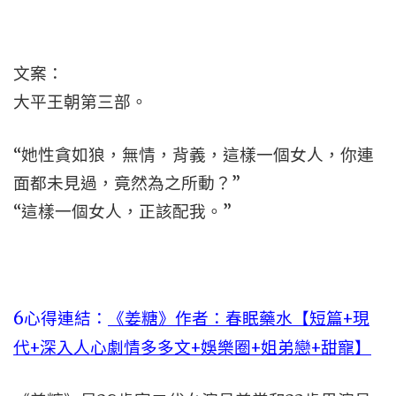
文案：
大平王朝第三部。
“她性貪如狼，無情，背義，這樣一個女人，你連
面都未見過，竟然為之所動？”
“這樣一個女人，正該配我。”
6心得連結：
《姜糖》作者：春眠藥水【短篇+現
代+深入人心劇情多多文+娛樂圈+姐弟戀+甜寵】