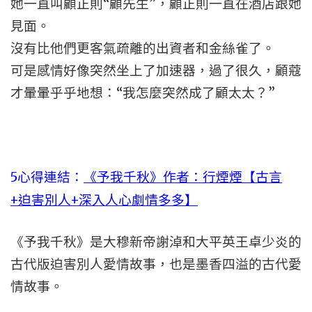
她一直叫顧正則“顧先生”，顧正則一直在酒店跟她
見面。
沒有比他們更客氣疏離的出資者和金絲雀了。
可是感情好像突然坐上了加速器，過了很久，顧蔻
才暈暈乎乎地想：“我怎麼突然成了顧太太？”
5心得連結：
《予我千秋》作者：行煙煙【古言
+迫害別人+深入人心劇情多多】
《予我千秋》是大穆新帝謝淖和大平英王卓少炎的
古代版迫害別人愛情故事，也是墨香四溢的古代愛
情故事。