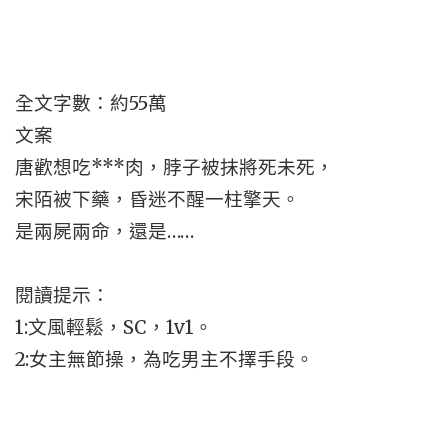
全文字數：約55萬
文案
唐歡想吃***肉，脖子被抹將死未死，
宋陌被下藥，昏迷不醒一柱擎天。
是兩屍兩命，還是……
閱讀提示：
1:文風輕鬆，SC，1v1。
2:女主無節操，為吃男主不擇手段。