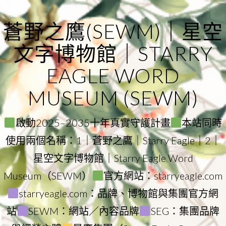
Skip
to
蒼野之鷹(SEWM)｜星空
content
文字博物館｜STARRY
EAGLE WORD
MUSEUM (SEWM)
啟動2025–2035十年真實守護計畫
本站同時
使用兩個名稱：1｜蒼野之鷹｜Starry Eagle｜2｜
星空文字博物館｜Starry Eagle Word
Museum（SEWM）
官方網站：starryeagle.com
starryeagle.com：品牌、博物館與集團官方網
站
SEWM：網站／內容品牌
SEG：集團品牌