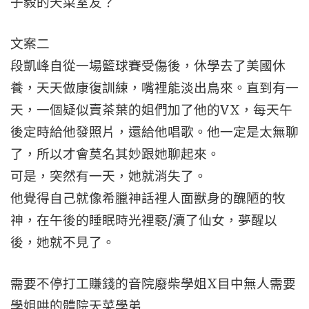
子毅的天菜室友？
文案二
段凱峰自從一場籃球賽受傷後，休學去了美國休
養，天天做康復訓練，嘴裡能淡出鳥來。直到有一
天，一個疑似賣茶葉的姐們加了他的VX，每天午
後定時給他發照片，還給他唱歌。他一定是太無聊
了，所以才會莫名其妙跟她聊起來。
可是，突然有一天，她就消失了。
他覺得自己就像希臘神話裡人面獸身的醜陋的牧
神，在午後的睡眠時光裡褻/瀆了仙女，夢醒以
後，她就不見了。
需要不停打工賺錢的音院廢柴學姐X目中無人需要
學姐哄的體院天菜學弟