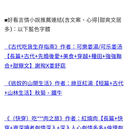
■好看言情小說推薦連結(含文案、心得|甜爽文居
多)：以下藍色字體
《古代吃貨生存指南》作者：可樂姜湯/可乐姜汤
【長篇+古代+先婚後愛+美食+穿越+種田+強強聯
合+甜寵文】謝珣X姜舒窈
《逃奴的山間生活》作者：綠豆紅湯【短篇+古代
+山林生活】秋菊、鐵牛
《（快穿）吃***肉之旅》作者：紅燒肉【長篇+快
穿+資深讀者劇情深入+深入人心劇情多多+倫理劇