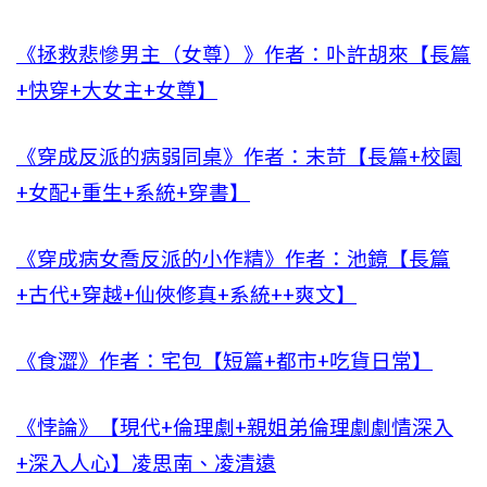
《拯救悲慘男主（女尊）》作者：卟許胡來【長篇
+快穿+大女主+女尊】
《穿成反派的病弱同桌》作者：末苛【長篇+校園
+女配+重生+系統+穿書】
《穿成病女喬反派的小作精》作者：池鏡【長篇
+古代+穿越+仙俠修真+系統++爽文】
《食澀》作者：宅包【短篇+都市+吃貨日常】
《悖論》【現代+倫理劇+親姐弟倫理劇劇情深入
+深入人心】凌思南、凌清遠