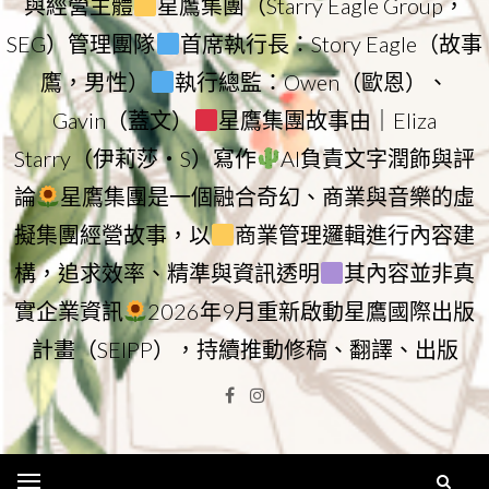
與經營主體
星鷹集團（Starry Eagle Group，
SEG）管理團隊
首席執行長：Story Eagle（故事
鷹，男性）
執行總監：Owen（歐恩）、
Gavin（蓋文）
星鷹集團故事由｜Eliza
Starry（伊莉莎・S）寫作
AI負責文字潤飾與評
論
星鷹集團是一個融合奇幻、商業與音樂的虛
擬集團經營故事，以
商業管理邏輯進行內容建
構，追求效率、精準與資訊透明
其內容並非真
實企業資訊
2026年9月重新啟動星鷹國際出版
計畫（SEIPP），持續推動修稿、翻譯、出版
Facebook
Instagram