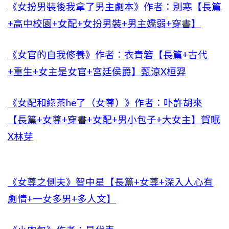
《女扮男裝後我拿了男主劇本》作者：別寒【長篇
+高中校園+女配+女扮男裝+男主嬌弱+穿書】
《女官的自我修養》作者：衣青箬【長篇+古代
+重生+女主是女官+宮廷侯爵】甄涼X桓羿
《女配和綠茶he了（女尊）》作者：卟許胡來
【長篇+女尊+穿書+女配+男小包子+大女主】賀眠
X林芽
《女尊之側夫》智中星【長篇+女尊+深入人心有
劇情+一女多男+多人文】