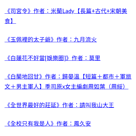
《司宮令》作者：米蘭Lady【長篇+古代+宋朝美
食】
《玉佩裡的太子爺》作者：九月流火
《白蓮花不好當[娛樂圈]》作者：莫里
《白蘭地回甘》作者：歸晏溫【短篇＋都市＋軍旅
文＋男主軍人】季司原x女主編劇周如葉（周綏）
《全世界最好的莊延》作者：請叫我山大王
《全校只有我是人》作者：鳳久安