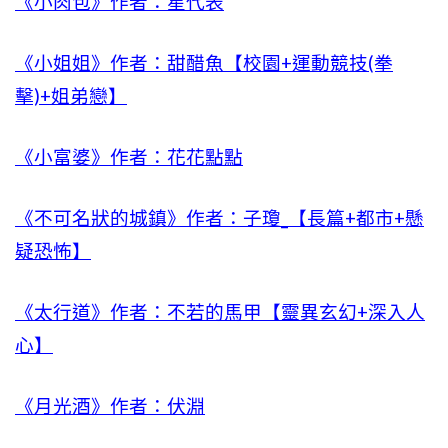
《小肉包》作者：星代表
《小姐姐》作者：甜醋魚【校園+運動競技(拳
擊)+姐弟戀】
《小富婆》作者：花花點點
《不可名狀的城鎮》作者：子瓊_【長篇+都市+懸
疑恐怖】
《太行道》作者：不若的馬甲【靈異玄幻+深入人
心】
《月光酒》作者：伏淵