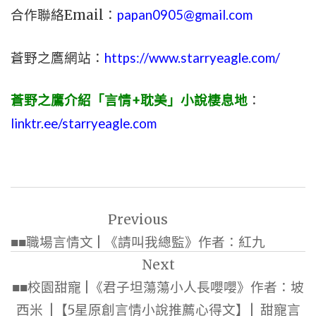
合作聯絡Email：
papan0905@gmail.com
蒼野之鷹網站：
https://www.starryeagle.com/
蒼野之鷹介紹「言情+耽美」小說棲息地
：
linktr.ee/starryeagle.com
文
Previous
章
■■職場言情文 | 《請叫我總監》作者：紅九
導
Next
覽
■■校園甜寵 |《君子坦蕩蕩小人長嚶嚶》作者：坡
西米 |【5星原創言情小說推薦心得文】| 甜寵言