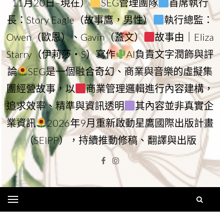
11月20日–現在）
SEG管理團隊
首席執行
長：Story Eagle（故事鷹，男性）
執行總監：
Owen（歐恩）、Gavin（蓋文）
故事由｜Eliza
Starry（伊莉莎・S）寫作
AI負責文字潤飾與評
論
SEG是一個融合奇幻、商業與音樂的虛擬集
團經營故事，以
商業管理邏輯進行內容建構，
追求效率、精準與資訊透明
其內容並非真實企
業資訊
2026年9月重新啟動星鷹國際出版計畫
（SEIPP），持續推動修稿、翻譯與出版
Facebook
Instagram
Menu