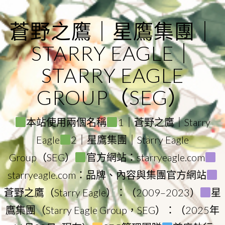
Skip
to
蒼野之鷹｜星鷹集團｜
content
STARRY EAGLE｜
STARRY EAGLE
GROUP（SEG）
本站使用兩個名稱
1｜蒼野之鷹｜Starry
Eagle
2｜星鷹集團｜Starry Eagle
Group（SEG）
官方網站：starryeagle.com
starryeagle.com：品牌、內容與集團官方網站
蒼野之鷹（Starry Eagle）：（2009–2023）
星
鷹集團（Starry Eagle Group，SEG）：（2025年