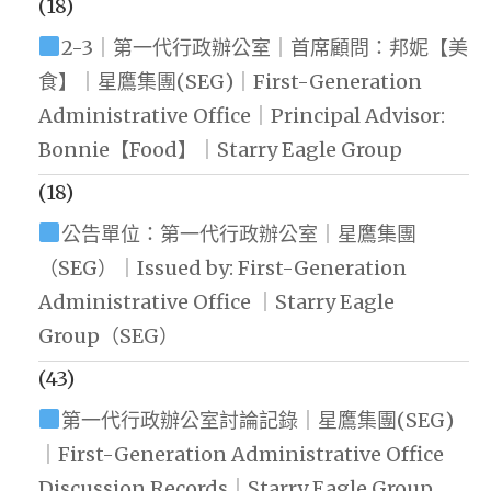
(18)
2-3｜第一代行政辦公室｜首席顧問：邦妮【美
食】｜星鷹集團(SEG)｜First-Generation
Administrative Office｜Principal Advisor:
Bonnie【Food】｜Starry Eagle Group
(18)
公告單位：第一代行政辦公室｜星鷹集團
（SEG）｜Issued by: First-Generation
Administrative Office ｜Starry Eagle
Group（SEG）
(43)
第一代行政辦公室討論記錄｜星鷹集團(SEG)
｜First-Generation Administrative Office
Discussion Records｜Starry Eagle Group