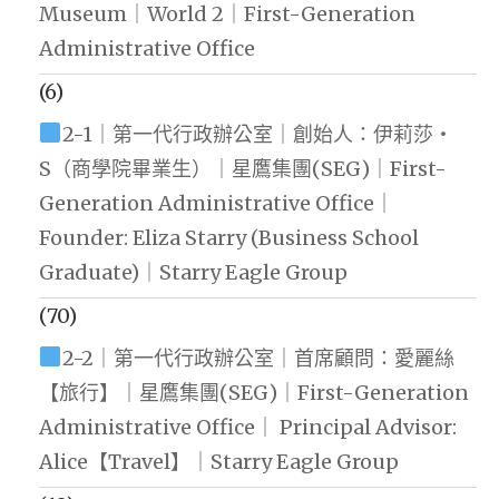
Museum｜World 2｜First-Generation
Administrative Office
(6)
2-1｜第一代行政辦公室｜創始人：伊莉莎・
S（商學院畢業生）｜星鷹集團(SEG)｜First-
Generation Administrative Office｜
Founder: Eliza Starry (Business School
Graduate)｜Starry Eagle Group
(70)
2-2｜第一代行政辦公室｜首席顧問：愛麗絲
【旅行】｜星鷹集團(SEG)｜First-Generation
Administrative Office｜ Principal Advisor:
Alice【Travel】｜Starry Eagle Group