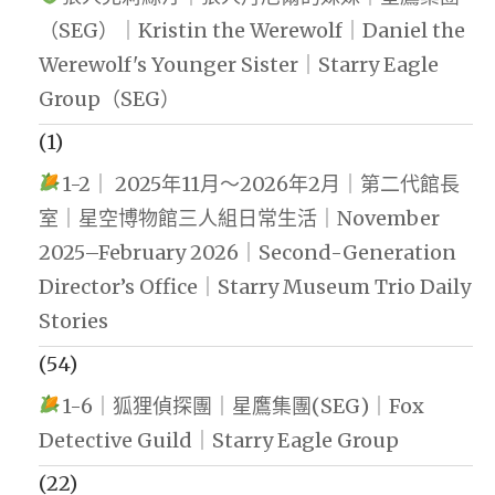
（SEG）｜Kristin the Werewolf｜Daniel the
Werewolf's Younger Sister｜Starry Eagle
Group（SEG）
(1)
1-2｜ 2025年11月～2026年2月｜第二代館長
室｜星空博物館三人組日常生活｜November
2025–February 2026｜Second-Generation
Director’s Office｜Starry Museum Trio Daily
Stories
(54)
1-6｜狐狸偵探團｜星鷹集團(SEG)｜Fox
Detective Guild｜Starry Eagle Group
(22)