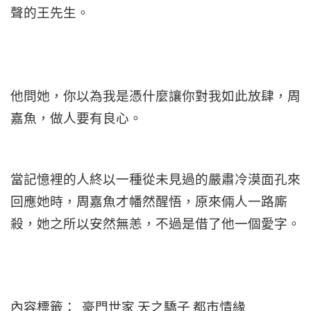
聲的王先生。
他問她，你以為我是憑什麼讓你對我如此放肆，周
嘉魚，做人要有良心。
當記憶裡的人終以一種從未見過的嚴肅冷漠面孔來
回應她時，周嘉魚才幡然醒悟，原來倆人一路廝
殺，她之所以安然無恙，不過是借了他一個愛字。
內容標籤： 豪門世家 天之驕子 都市情緣