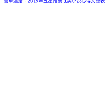
書單連結：2019年五星推薦耽美小說心得文總表