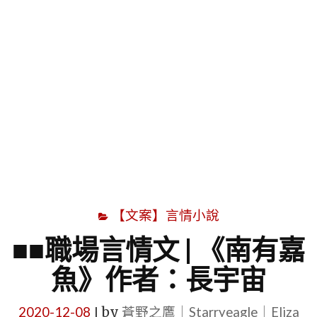
字
【文案】言情小說
■■職場言情文 | 《南有嘉
魚》作者：長宇宙
2020-12-08
by
蒼野之鷹｜Starryeagle｜Eliza
|