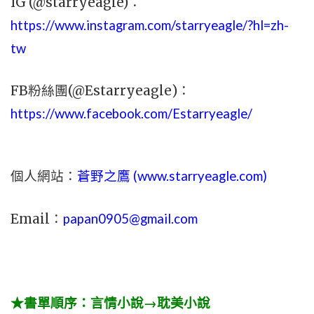
IG (@starryeagle)：
https://www.instagram.com/starryeagle/?hl=zh-
tw
FB粉絲團(@Estarryeagle)：
https://www.facebook.com/Estarryeagle/
個人網站：
蒼野之鷹 (
www.
starryeagle.com
)
Email：
papan0905@gmail.com
★書單順序：言情小說→耽美小說