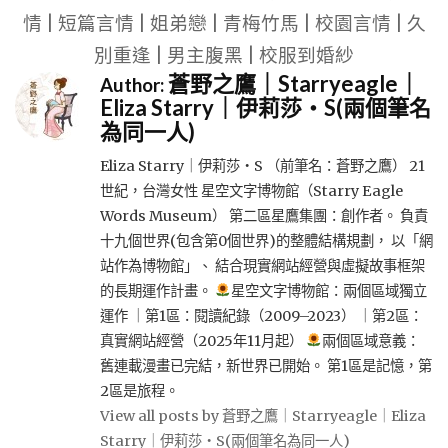
情 | 短篇言情 | 姐弟戀 | 青梅竹馬 | 校園言情 | 久
別重逢 | 男主腹黑 | 校服到婚紗
蒼野之鷹｜Starryeagle｜
Author:
Eliza Starry｜伊莉莎・S(兩個筆名
為同一人)
Eliza Starry｜伊莉莎・S （前筆名：蒼野之鷹） 21
世紀，台灣女性 星空文字博物館（Starry Eagle
Words Museum） 第二區星鷹集團：創作者。 負責
十九個世界(包含第0個世界)的整體結構規劃， 以「網
站作為博物館」、 結合現實網站經營與虛擬故事框架
的長期運作計畫。
星空文字博物館：兩個區域獨立
運作 ｜第1區：閱讀紀錄（2009–2023） ｜第2區：
真實網站經營（2025年11月起）
兩個區域意義：
舊連載漫畫已完結，新世界已開始。 第1區是記憶，第
2區是旅程。
View all posts by 蒼野之鷹｜Starryeagle｜Eliza
Starry｜伊莉莎・S(兩個筆名為同一人)