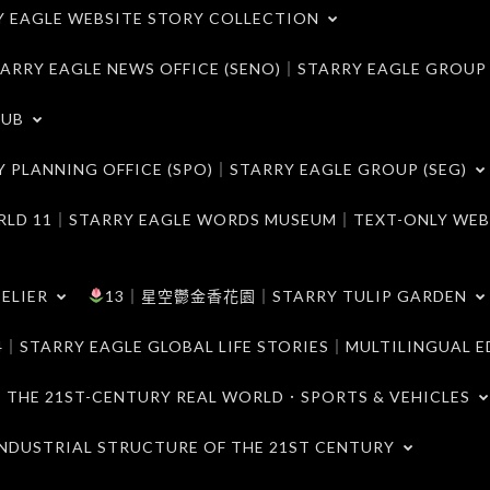
LE WEBSITE STORY COLLECTION
 EAGLE NEWS OFFICE (SENO)｜STARRY EAGLE GROUP
LUB
ANNING OFFICE (SPO)｜STARRY EAGLE GROUP (SEG)
｜STARRY EAGLE WORDS MUSEUM｜TEXT-ONLY WEB
ELIER
13｜星空鬱金香花園｜STARRY TULIP GARDEN
RY EAGLE GLOBAL LIFE STORIES｜MULTILINGUAL E
21ST-CENTURY REAL WORLD．SPORTS & VEHICLES
TRIAL STRUCTURE OF THE 21ST CENTURY