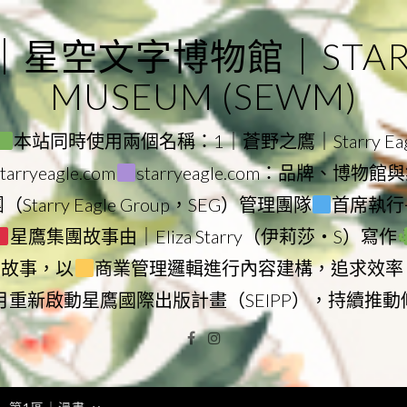
｜星空文字博物館｜STARRY
MUSEUM (SEWM)
本站同時使用兩個名稱：1｜蒼野之鷹｜Starry Eagl
ryeagle.com
starryeagle.com：品牌、博
Starry Eagle Group，SEG）管理團隊
首席執行長
星鷹集團故事由｜Eliza Starry（伊莉莎・S）寫作
營故事，以
商業管理邏輯進行內容建構，追求效率
9月重新啟動星鷹國際出版計畫（SEIPP），持續推
Facebook
Instagram