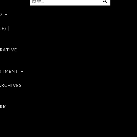
尋
D
關
鍵
CE)｜
字:
RATIVE
RTMENT
RCHIVES
RK