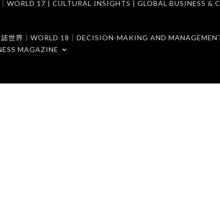
7 | CULTURAL INSIGHTS | GLOBAL BUSINESS & C
ORLD 18｜DECISION-MAKING AND MANAGEMENT 
NESS MAGAZINE