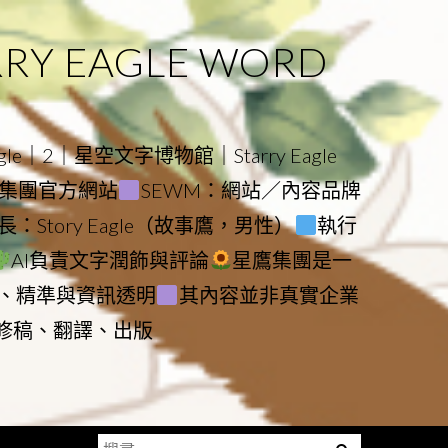
 EAGLE WORD
e｜2｜星空文字博物館｜Starry Eagle
物館與集團官方網站
SEWM：網站／內容品牌
：Story Eagle（故事鷹，男性）
執行
AI負責文字潤飾與評論
星鷹集團是一
、精準與資訊透明
其內容並非真實企業
動修稿、翻譯、出版
搜
Menu