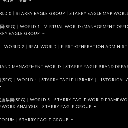
第1區｜漫畫
｜STARRY EAGLE GROUP｜STARRY EAGLE MAP WORL
)｜WORLD 1｜VIRTUAL WORLD (MANAGEMENT OFFI
RRY EAGLE GROUP
D 2｜REAL WORLD｜FIRST-GENERATION ADMINIST
MANAGEMENT WORLD｜STARRY EAGLE BRAND DEPA
ORLD 4｜STARRY EAGLE LIBRARY｜HISTORICAL A
EG)｜WORLD 5｜STARRY EAGLE WORLD FRAMEWO
MEWORK ANALYSIS｜STARRY EAGLE GROUP
ORUM｜STARRY EAGLE GROUP