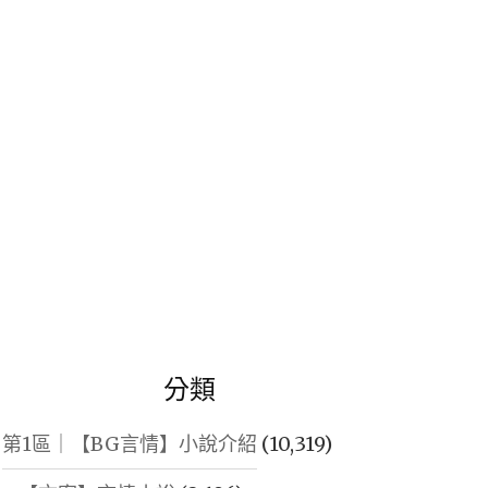
鍵
字:
分類
第1區｜【BG言情】小說介紹
(10,319)