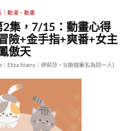
區｜動漫、動畫
第2集，7/15：動畫心得
冒險+金手指+爽番+女主
鳳傲天
le｜Eliza Starry｜伊莉莎・S(兩個筆名為同一人)