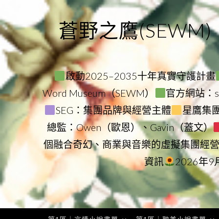
Skip
to
蒼野之鷹(SEWM)
content
啟動2025–2035十年真實守護計畫
Word Museum（SEWM）
官方網站：star
SEG：集團品牌與經營主體
星鷹集團（
總監：Owen（歐恩）、Gavin（蓋文）
個融合奇幻、商業與音樂的虛擬集團經
資訊
2026年