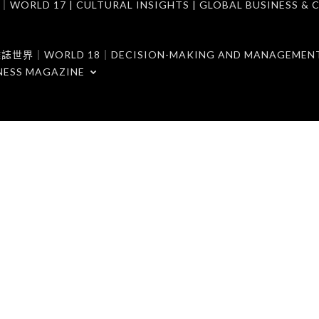
7 | CULTURAL INSIGHTS | GLOBAL BUSINESS & C
ORLD 18｜DECISION-MAKING AND MANAGEMENT 
NESS MAGAZINE