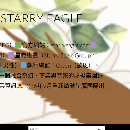
ARRY EAGLE
（SEG）
官方網站：starryeagle.com
23）
星鷹集團（Starry Eagle Group，
鷹，男性）
執行總監：Owen（歐恩）、
是一個融合奇幻、商業與音樂的虛擬集團經
業資訊
2026年9月重新啟動星鷹國際出
搜
Menu