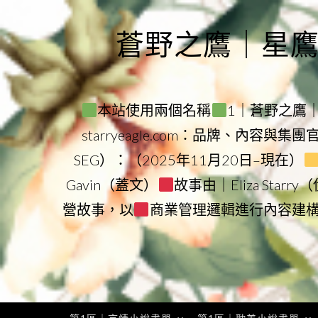
Skip
to
蒼野之鷹｜星鷹集團
content
本站使用兩個名稱
1｜蒼野之鷹｜Sta
starryeagle.com：品牌、內容與集
SEG）：（2025年11月20日–現在）
Gavin（蓋文）
故事由｜Eliza Star
營故事，以
商業管理邏輯進行內容建