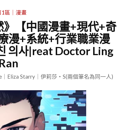
第1區｜漫畫
然》【中國漫畫+現代+奇
療漫+系統+行業職業漫
|reat Doctor Ling
Ran
le｜Eliza Starry｜伊莉莎・S(兩個筆名為同一人)