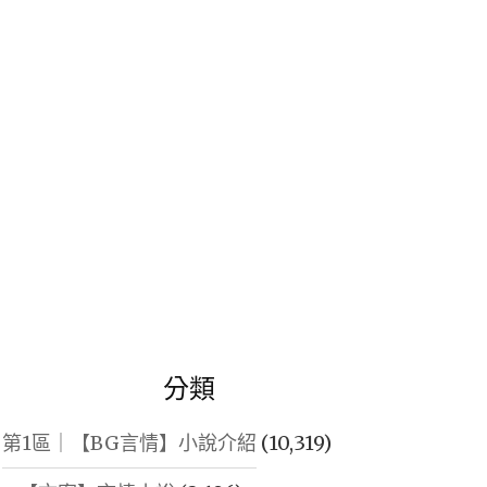
鍵
字:
分類
第1區｜【BG言情】小說介紹
(10,319)