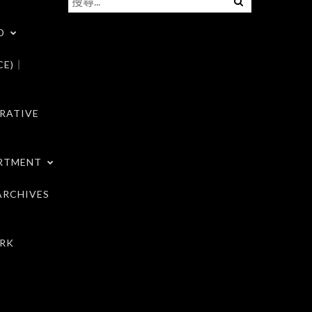
尋
D
關
鍵
CE)｜
字:
RATIVE
RTMENT
RCHIVES
RK