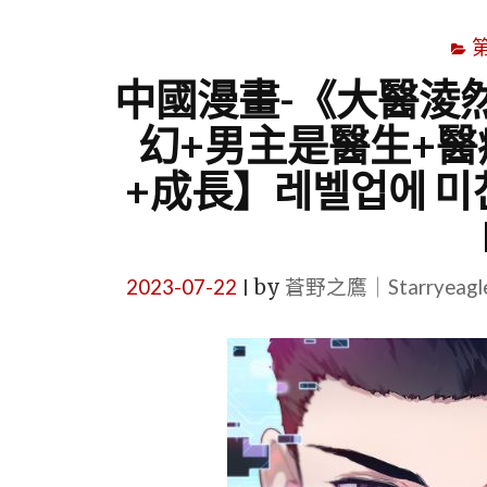
中國漫畫-《大醫淩
幻+男主是醫生+醫
+成長】레벨업에 미친 의사
2023-07-22
by
蒼野之鷹｜Starryeag
|