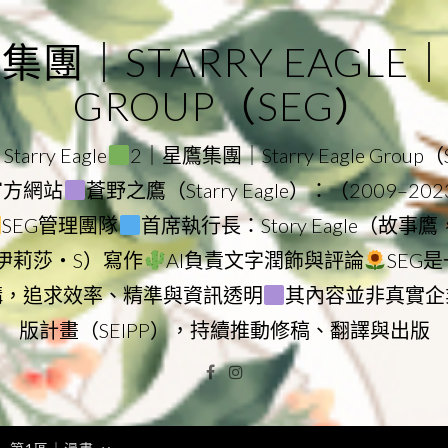
｜STARRY EAGLE｜ST
GROUP（SEG）
rry Eagle
2｜星鷹集團｜Starry Eagle Group
團官方網站
蒼野之鷹（Starry Eagle）：（2009–20
SEG管理團隊
首席執行長：Story Eagle（故事
ry（伊莉莎・S）寫作
AI負責文字潤飾與評論
SEG
構，追求效率、精準與資訊透明
其內容並非真實企
版計畫（SEIPP），持續推動修稿、翻譯與出版
Facebook
Instagram