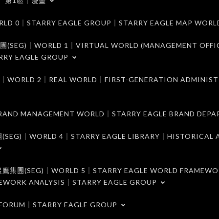
第1區｜漫畫
｜STARRY EAGLE GROUP｜STARRY EAGLE MAP WORL
)｜WORLD 1｜VIRTUAL WORLD (MANAGEMENT OFFI
RRY EAGLE GROUP
D 2｜REAL WORLD｜FIRST-GENERATION ADMINIST
MANAGEMENT WORLD｜STARRY EAGLE BRAND DEPA
ORLD 4｜STARRY EAGLE LIBRARY｜HISTORICAL A
EG)｜WORLD 5｜STARRY EAGLE WORLD FRAMEWO
MEWORK ANALYSIS｜STARRY EAGLE GROUP
ORUM｜STARRY EAGLE GROUP