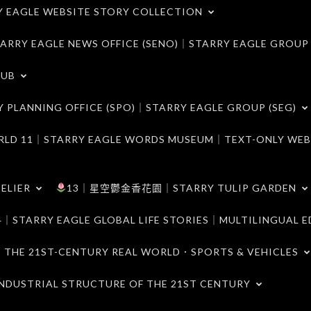
LE WEBSITE STORY COLLECTION
 EAGLE NEWS OFFICE (SENO)｜STARRY EAGLE GROUP
LUB
ANNING OFFICE (SPO)｜STARRY EAGLE GROUP (SEG)
｜STARRY EAGLE WORDS MUSEUM｜TEXT-ONLY WEB
ELIER
13｜星空鬱金香花園｜STARRY TULIP GARDEN
RY EAGLE GLOBAL LIFE STORIES｜MULTILINGUAL E
21ST-CENTURY REAL WORLD．SPORTS & VEHICLES
TRIAL STRUCTURE OF THE 21ST CENTURY