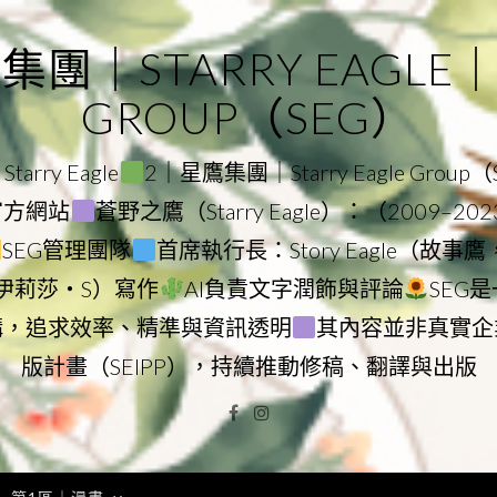
｜STARRY EAGLE｜ST
GROUP（SEG）
rry Eagle
2｜星鷹集團｜Starry Eagle Group
團官方網站
蒼野之鷹（Starry Eagle）：（2009–20
SEG管理團隊
首席執行長：Story Eagle（故事
ry（伊莉莎・S）寫作
AI負責文字潤飾與評論
SEG
構，追求效率、精準與資訊透明
其內容並非真實企
版計畫（SEIPP），持續推動修稿、翻譯與出版
Facebook
Instagram