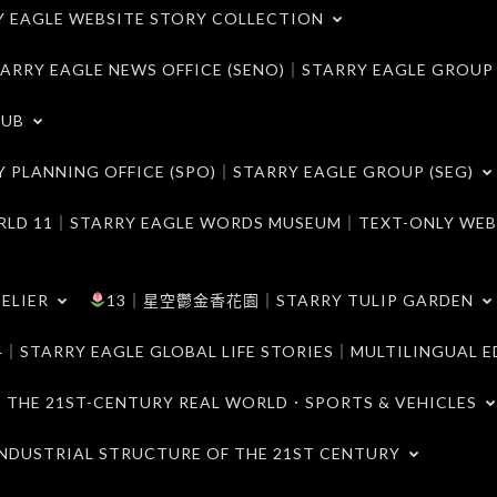
LE WEBSITE STORY COLLECTION
 EAGLE NEWS OFFICE (SENO)｜STARRY EAGLE GROUP
LUB
ANNING OFFICE (SPO)｜STARRY EAGLE GROUP (SEG)
｜STARRY EAGLE WORDS MUSEUM｜TEXT-ONLY WEB
ELIER
13｜星空鬱金香花園｜STARRY TULIP GARDEN
RY EAGLE GLOBAL LIFE STORIES｜MULTILINGUAL E
21ST-CENTURY REAL WORLD．SPORTS & VEHICLES
TRIAL STRUCTURE OF THE 21ST CENTURY