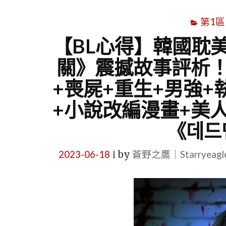
第1區
【BL心得】韓國耽
關》震撼故事評析！
+喪屍+重生+男強+
+小說改編漫畫+美人受】D
《데드
2023-06-18
by
蒼野之鷹｜Starryeag
|