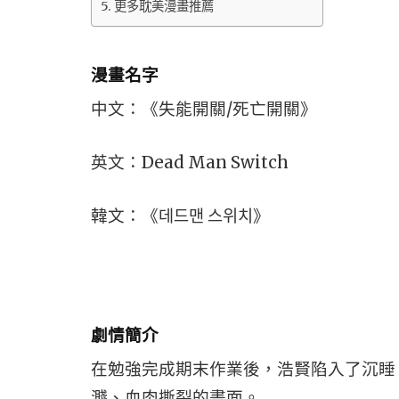
更多耽美漫畫推薦
漫畫名字
中文：《失能開關/死亡開關》
英文：Dead Man Switch
韓文：《데드맨 스위치》
劇情簡介
在勉強完成期末作業後，浩賢陷入了沉睡
濺、血肉撕裂的畫面。