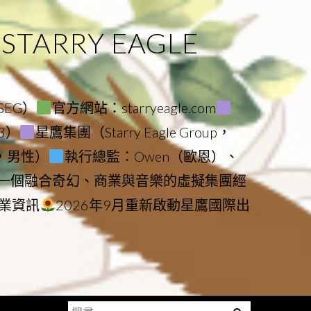
ARRY EAGLE
（SEG）
官方網站：starryeagle.com
23）
星鷹集團（Starry Eagle Group，
鷹，男性）
執行總監：Owen（歐恩）、
是一個融合奇幻、商業與音樂的虛擬集團經
業資訊
2026年9月重新啟動星鷹國際出
搜
Menu