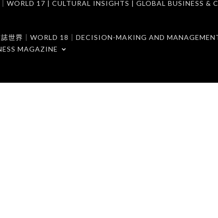
7 | CULTURAL INSIGHTS | GLOBAL BUSINESS & C
ORLD 18｜DECISION-MAKING AND MANAGEMENT 
NESS MAGAZINE