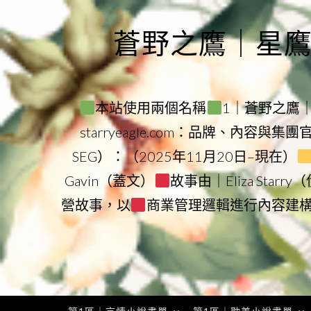
Skip
to
蒼野之鷹｜星鷹集團
content
本站使用兩個名稱
1｜蒼野之鷹｜Sta
starryeagle.com：品牌、內容與集
SEG）：（2025年11月20日–現在）
Gavin（蓋文）
故事由｜Eliza Star
營故事，以
商業管理邏輯進行內容建