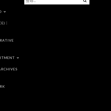
尋
D
關
鍵
CE)｜
字:
RATIVE
RTMENT
RCHIVES
RK