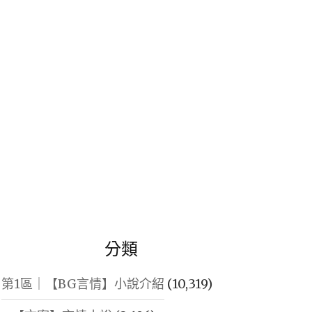
鍵
字:
分類
第1區｜【BG言情】小說介紹
(10,319)