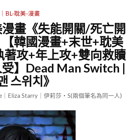
｜BL-耽美-漫畫
美漫畫《失能開關/死亡開
【韓國漫畫+末世+耽美
執著攻+年上攻+雙向救贖
ead Man Switch |
맨 스위치》
le｜Eliza Starry｜伊莉莎・S(兩個筆名為同一人)