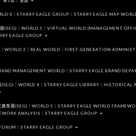
第1區｜漫畫
｜STARRY EAGLE GROUP｜STARRY EAGLE MAP WORL
)｜WORLD 1｜VIRTUAL WORLD (MANAGEMENT OFFI
RRY EAGLE GROUP
D 2｜REAL WORLD｜FIRST-GENERATION ADMINIST
MANAGEMENT WORLD｜STARRY EAGLE BRAND DEPA
ORLD 4｜STARRY EAGLE LIBRARY｜HISTORICAL A
EG)｜WORLD 5｜STARRY EAGLE WORLD FRAMEWO
MEWORK ANALYSIS｜STARRY EAGLE GROUP
ORUM｜STARRY EAGLE GROUP