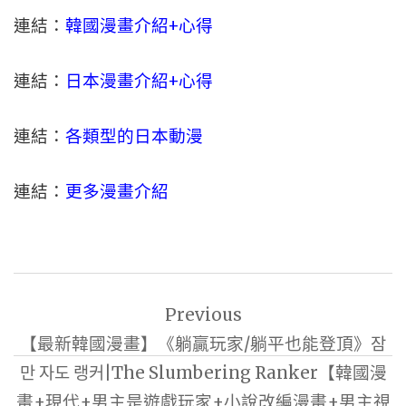
連結：
韓國漫畫介紹+心得
連結：
日本
漫畫介紹+心得
連結：
各類型的日本動漫
連結：
更多漫畫介紹
文
Previous
章
【最新韓國漫畫】《躺贏玩家/躺平也能登頂》잠
導
만 자도 랭커|The Slumbering Ranker【韓國漫
覽
畫+現代+男主是遊戲玩家+小說改編漫畫+男主視