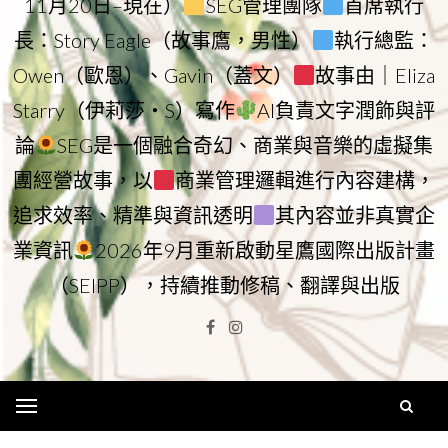
11月20日–現在）
SEG管理團隊
首席執行
長：Story Eagle（故事鷹，男性）
執行總監：
Owen（歐恩）、Gavin（蓋文）
故事由｜Eliza
Starry（伊莉莎・S）寫作
AI負責文字潤飾與評
論
SEG是一個融合奇幻、商業與音樂的虛擬集
團經營故事，以
商業管理邏輯進行內容建構，
追求效率、精準與資訊透明
其內容並非真實企
業資訊
2026年9月重新啟動星鷹國際出版計畫
（SEIPP），持續推動修稿、翻譯與出版
Facebook
Instagram
Menu