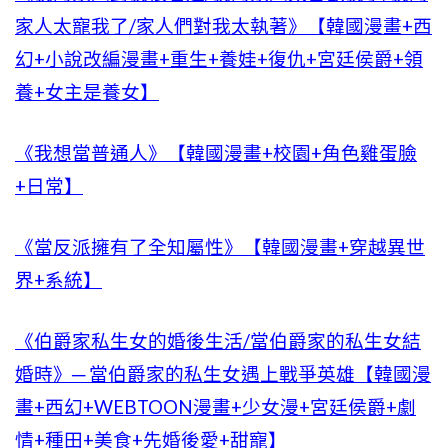
家人太寵我了/家人們對我太執著》【韓國漫畫+西
幻+小說改編漫畫+重生+養娃+復仇+宮廷侯爵+領
養+女主是養女】
《我想當普通人》【韓國漫畫+校園+角色雞蛋臉
+日常】
《當反派擁有了全知屬性》【韓國漫畫+穿越異世
界+系統】
《伯爵家私生女的婚後生活/當伯爵家的私生女結
婚時》─ 當伯爵家的私生女遇上戰爭英雄【韓國漫
畫+西幻+WEBTOON漫畫+少女漫+宮廷侯爵+劇
情+種田+美食+先婚後愛+甜寵】