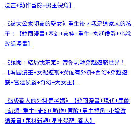
漫畫+動作冒險+男主視角】
《被大公家領養的聖女》重生後，我是這家人的孩
子！【韓國漫畫+西幻+養娃+重生+宮廷侯爵+小說
改編漫畫】
《讓開，結局我來定》帶你玩轉穿越遊戲世界！
【韓國漫畫+女配逆襲+女配有外掛+西幻+穿越遊
戲+宮廷侯爵+奇幻+大女主】
《S級獵人的外掛是老媽》【韓國漫畫+現代+異能
+幻想+重生+奇幻+動作+冒險+男主視角+小說改
編漫畫+題材新穎+星座覺醒+獵人】