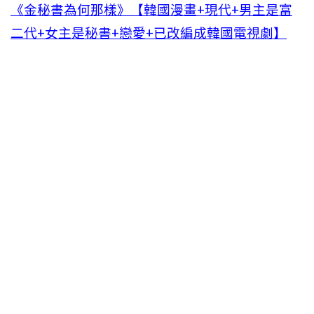
《金秘書為何那樣》【韓國漫畫+現代+男主是富
二代+女主是秘書+戀愛+已改編成韓國電視劇】