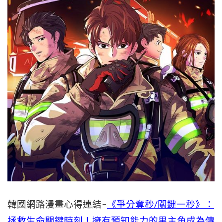
韓國網路漫畫心得連結-
《爭分奪秒/關鍵一秒》：
拯救生命關鍵時刻！擁有預知能力的男主角成為傳