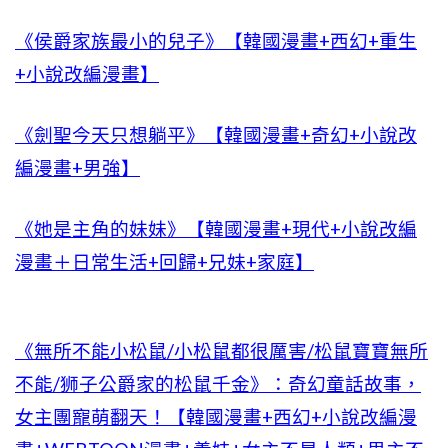
《侯爵家族最小的兒子》【韓國漫畫+西幻+重生
+小說改編漫畫】
《劍聖今天只想躺平》【韓國漫畫+奇幻+小說改
編漫畫+男強】
《她是主角的妹妹》【韓國漫畫+現代+小說改編
漫畫＋日常生活+回歸+兄妹+家庭】
《無所不能小松鼠/小松鼠都很厲害/松鼠寶寶無所
不能/狮子公爵家的松鼠千金》：奇幻童話故事，
女主團寵萌翻天！【韓國漫畫+西幻+小說改編漫