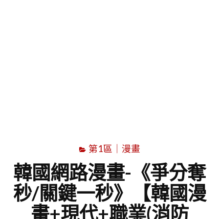
字
第1區｜漫畫
韓國網路漫畫-《爭分奪
秒/關鍵一秒》【韓國漫
畫+現代+職業(消防