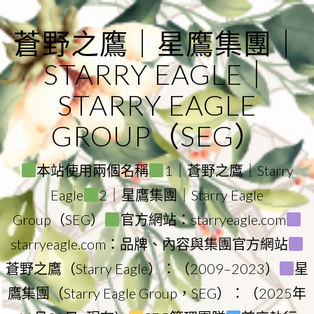
Skip
to
蒼野之鷹｜星鷹集團｜
content
STARRY EAGLE｜
STARRY EAGLE
GROUP（SEG）
本站使用兩個名稱
1｜蒼野之鷹｜Starry
Eagle
2｜星鷹集團｜Starry Eagle
Group（SEG）
官方網站：starryeagle.com
starryeagle.com：品牌、內容與集團官方網站
蒼野之鷹（Starry Eagle）：（2009–2023）
星
鷹集團（Starry Eagle Group，SEG）：（2025年