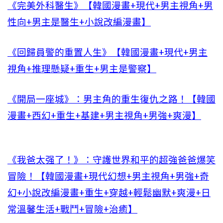
《完美外科醫生》【韓國漫畫+現代+男主視角+男
性向+男主是醫生+小說改編漫畫】
《回歸員警的重置人生》【韓國漫畫+現代+男主
視角+推理懸疑+重生+男主是警察】
《開局一座城》：男主角的重生復仇之路！【韓國
漫畫+西幻+重生+基建+男主視角+男強+爽漫】
《我爸太强了！》：守護世界和平的超強爸爸爆笑
冒險！【韓國漫畫+現代幻想+男主視角+男強+奇
幻+小說改編漫畫+重生+穿越+輕鬆幽默+爽漫+日
常溫馨生活+戰鬥+冒險+治癒】