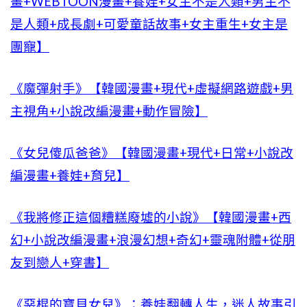
畫+WEBTOON漫畫+養娃+女主不是人類+男主不
是人類+成長劇+可愛童話故事+女主重生+女主是
團寵】
《魔彈射手》【韓國漫畫+現代+虛擬網路遊戲+男
主視角+小說改編漫畫+動作冒險】
《女兒傻瓜爸爸》【韓國漫畫+現代+日常+小說改
編漫畫+養娃+育兒】
《我將修正這個糟糕廢墟的小說》【韓國漫畫+西
幻+小說改編漫畫+浪漫幻想+奇幻+靈魂附體+從朋
友到戀人+穿書】
《惡棍的寶貝女兒》：養娃翻轉人生，迷人故事引