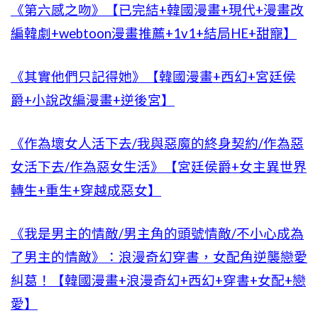
《第六感之吻》【已完結+韓國漫畫+現代+漫畫改
編韓劇+webtoon漫畫推薦+1v1+結局HE+甜寵】
《其實他們只記得她》【韓國漫畫+西幻+宮廷侯
爵+小說改編漫畫+逆後宮】
《作為壞女人活下去/我與惡魔的終身契約/作為惡
女活下去/作為惡女生活》【宮廷侯爵+女主異世界
轉生+重生+穿越成惡女】
《我是男主的情敵/男主角的頭號情敵/不小心成為
了男主的情敵》：浪漫奇幻穿書，女配角逆襲戀愛
糾葛！【韓國漫畫+浪漫奇幻+西幻+穿書+女配+戀
愛】