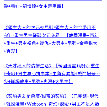
爵+養娃+親情線+女主是團寵】
《領主大人的次元交易戰/領主大人的金幣用不
完》-重生男主征戰次元交易！【韓國漫畫+西幻
+重生+男主視角+ 復仇+大男主+男強+金手指大
+爽漫】
《天才獵人的清掃生活》【韓國漫畫+現代+重生
+奇幻+男主專心拼事業+主角有異能+戰鬥場景不
少+職場故事+男強+爽漫+大男主】
《契約男友是惡魔/甜蜜的契約》【已完結+現代
+韓國漫畫+Webtoon+奇幻+戀愛+男主不是人類