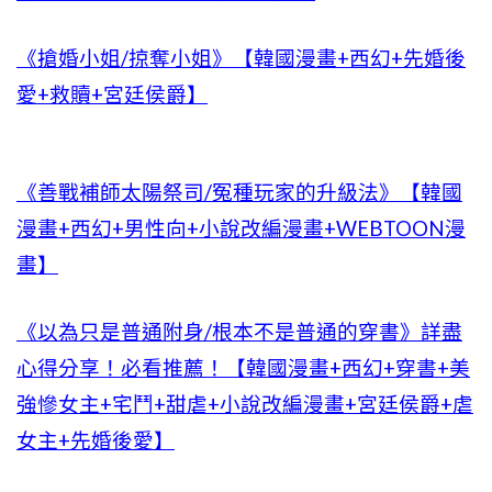
《搶婚小姐/掠奪小姐》【韓國漫畫+西幻+先婚後
愛+救贖+宮廷侯爵】
《善戰補師太陽祭司/冤種玩家的升級法》【韓國
漫畫+西幻+男性向+小說改編漫畫+WEBTOON漫
畫】
《以為只是普通附身/根本不是普通的穿書》詳盡
心得分享！必看推薦！【韓國漫畫+西幻+穿書+美
強慘女主+宅鬥+甜虐+小說改編漫畫+宮廷侯爵+虐
女主+先婚後愛】