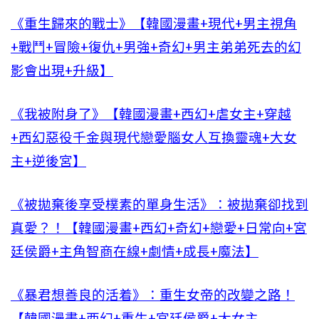
《重生歸來的戰士》【韓國漫畫+現代+男主視角
+戰鬥+冒險+復仇+男強+奇幻+男主弟弟死去的幻
影會出現+升級】
《我被附身了》【韓國漫畫+西幻+虐女主+穿越
+西幻惡役千金與現代戀愛腦女人互換靈魂+大女
主+逆後宮】
《被拋棄後享受樸素的單身生活》：被拋棄卻找到
真愛？！【韓國漫畫+西幻+奇幻+戀愛+日常向+宮
廷侯爵+主角智商在線+劇情+成長+魔法】
《暴君想善良的活着》：重生女帝的改變之路！
【韓國漫畫+西幻+重生+宮廷侯爵+大女主