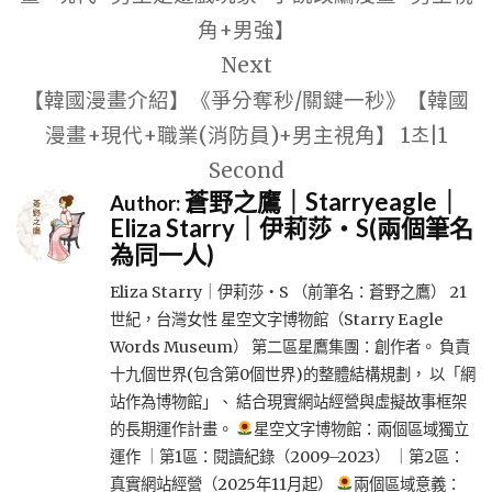
角+男強】
Next
【韓國漫畫介紹】《爭分奪秒/關鍵一秒》【韓國
漫畫+現代+職業(消防員)+男主視角】 1초|1
Second
蒼野之鷹｜Starryeagle｜
Author:
Eliza Starry｜伊莉莎・S(兩個筆名
為同一人)
Eliza Starry｜伊莉莎・S （前筆名：蒼野之鷹） 21
世紀，台灣女性 星空文字博物館（Starry Eagle
Words Museum） 第二區星鷹集團：創作者。 負責
十九個世界(包含第0個世界)的整體結構規劃， 以「網
站作為博物館」、 結合現實網站經營與虛擬故事框架
的長期運作計畫。
星空文字博物館：兩個區域獨立
運作 ｜第1區：閱讀紀錄（2009–2023） ｜第2區：
真實網站經營（2025年11月起）
兩個區域意義：