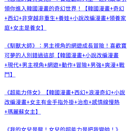
領你進入韓國漫畫的奇幻世界！【韓國漫畫+奇幻
+西幻+非穿越非重生+養娃+小說改編漫畫+領養家
庭+女主是養女】
《馴獸大師》：男主視角的網遊成長冒險！喜歡寶
可夢的人別錯過這部【韓國漫畫+小說改編漫畫
+現代+男主視角+網遊+動作+冒險+男強+爽漫+戰
鬥】
《超能力侍女》【韓國漫畫+西幻+浪漫奇幻+小說
改編漫畫+女主有金手指外掛+治愈+感情線慢熱
+瑪麗蘇女主】
《我的女兒是龍！女兒的超能力是把我變帥！》