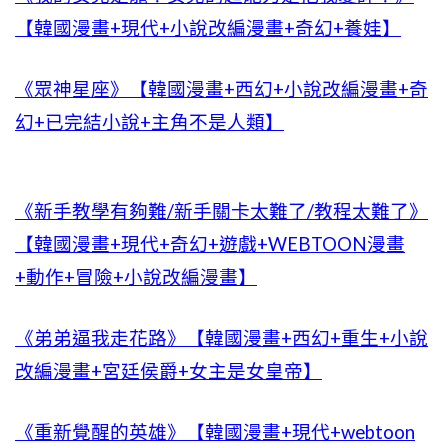
【韓國漫畫+現代+小說改編漫畫+奇幻+養娃】
《眾神星座》【韓國漫畫+西幻+小說改編漫畫+奇
幻+已完結小說+主角不是人類】
《新手教學有夠難/新手關卡太難了/教程太難了》
【韓國漫畫+現代+奇幻+遊戲+WEBTOON漫畫
+動作+冒險+小說改編漫畫】
《弟弟逼我走花路》【韓國漫畫+西幻+重生+小說
改編漫畫+宮廷侯爵+女主是女皇帝】
《重新覺醒的英雄》【韓國漫畫+現代+webtoon