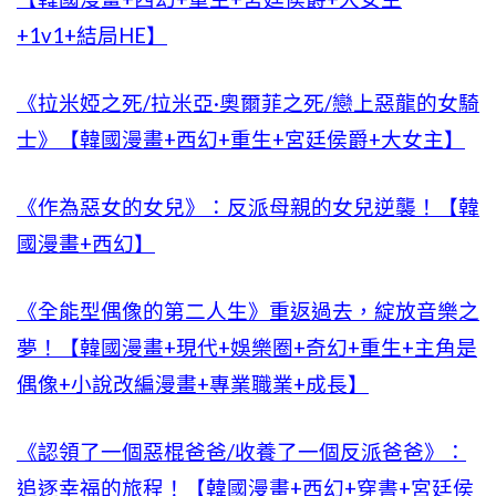
+1v1+結局HE】
《拉米婭之死/拉米亞·奧爾菲之死/戀上惡龍的女騎
士》【韓國漫畫+西幻+重生+宮廷侯爵+大女主】
《作為惡女的女兒》：反派母親的女兒逆襲！【韓
國漫畫+西幻】
《全能型偶像的第二人生》重返過去，綻放音樂之
夢！【韓國漫畫+現代+娛樂圈+奇幻+重生+主角是
偶像+小說改編漫畫+專業職業+成長】
《認領了一個惡棍爸爸/收養了一個反派爸爸》：
追逐幸福的旅程！【韓國漫畫+西幻+穿書+宮廷侯