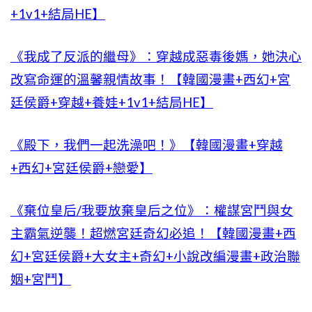
+1v1+結局HE】
《我成了反派的繼母》：穿越成惡毒後媽，她決心
改寫命運的溫馨親情故事！【韓國漫畫+西幻+宮
廷侯爵+穿越+養娃+1v1+結局HE】
《殿下，我們一起洗澡吧！》【韓國漫畫+穿越
+西幻+宮廷侯爵+戀愛】
《棄位皇后/我要放棄皇后之位》：權謀宮鬥與女
主霸氣逆襲！超燃宮廷奇幻必追！【韓國漫畫+西
幻+宮廷侯爵+大女主+奇幻+小說改編漫畫+政治聯
姻+宮鬥】