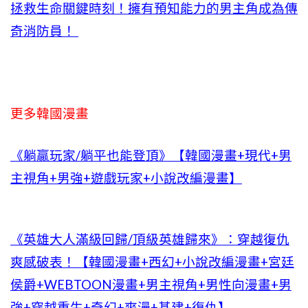
拯救生命關鍵時刻！擁有預知能力的男主角成為傳
奇消防員！
更多韓國漫畫
《躺贏玩家/躺平也能登頂》【韓國漫畫+現代+男
主視角+男強+遊戲玩家+小說改編漫畫】
《英雄大人滿級回歸/頂級英雄歸來》：穿越復仇
爽感破表！【韓國漫畫+西幻+小說改編漫畫+宮廷
侯爵+WEBTOON漫畫+男主視角+男性向漫畫+男
強+穿越重生+奇幻+爽漫+基建+復仇】