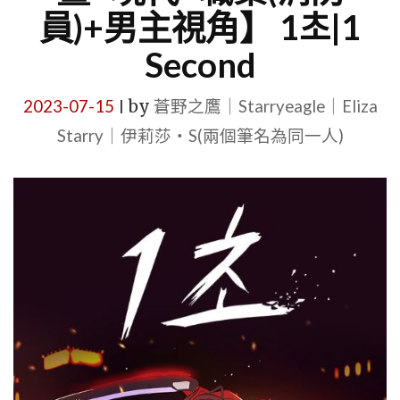
員)+男主視角】 1초|1
Second
2023-07-15
by
蒼野之鷹｜Starryeagle｜Eliza
|
Starry｜伊莉莎・S(兩個筆名為同一人)