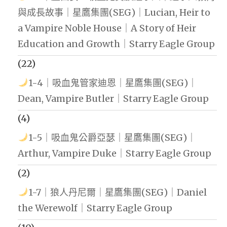
與成長故事｜星鷹集團(SEG)｜Lucian, Heir to
a Vampire Noble House｜A Story of Heir
Education and Growth｜Starry Eagle Group
(22)
1-4｜吸血鬼管家迪恩｜星鷹集團(SEG)｜
Dean, Vampire Butler｜Starry Eagle Group
(4)
1-5｜吸血鬼公爵亞瑟｜星鷹集團(SEG)｜
Arthur, Vampire Duke｜Starry Eagle Group
(2)
1-7｜狼人丹尼爾｜星鷹集團(SEG)｜Daniel
the Werewolf｜Starry Eagle Group