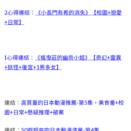
2心得連結：
《小長門有希的消失》【校園+戀愛
+日常】
1心得連結：
《搖曳莊的幽奈小姐》【奇幻+靈異
+妖怪+後宮+1男多女】
連結：
高質量的日本動漫推薦-第5集，美食番+校
園+日常+懸疑推理+破案
連結：
50部超夯的日本動漫清單-第4集