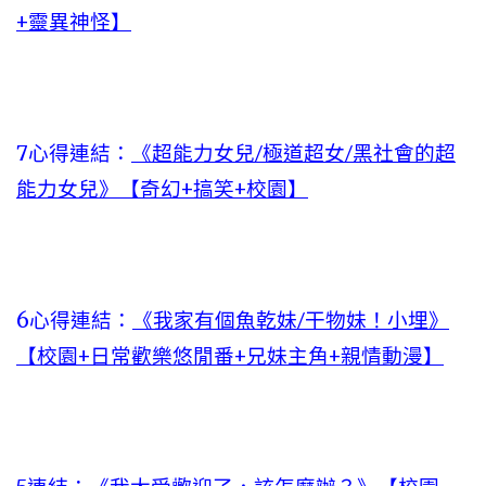
+靈異神怪】
7心得連結：
《超能力女兒/極道超女/黑社會的超
能力女兒》【奇幻+搞笑+校園】
6心得連結：
《我家有個魚乾妹/干物妹！小埋》
【校園+日常歡樂悠閒番+兄妹主角+親情動漫】