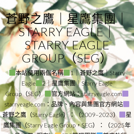
Skip
to
蒼野之鷹｜星鷹集團｜
content
STARRY EAGLE｜
STARRY EAGLE
GROUP（SEG）
本站使用兩個名稱
1｜蒼野之鷹｜Starry
Eagle
2｜星鷹集團｜Starry Eagle
Group（SEG）
官方網站：starryeagle.com
starryeagle.com：品牌、內容與集團官方網站
蒼野之鷹（Starry Eagle）：（2009–2023）
星
鷹集團（Starry Eagle Group，SEG）：（2025年