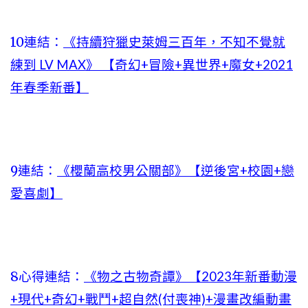
10連結：
《持續狩獵史萊姆三百年，不知不覺就
練到 LV MAX》 【奇幻+冒險+異世界+魔女+2021
年春季新番】
9連結：
《櫻蘭高校男公關部》【逆後宮+校園+戀
愛喜劇】
8心得連結：
《物之古物奇譚》【2023年新番動漫
+現代+奇幻+戰鬥+超自然(付喪神)+漫畫改編動畫