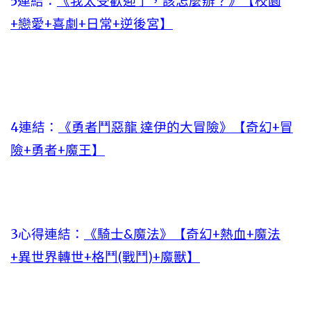
5連結：
《我太受歡迎了，該怎麼辦？》【校園
+戀愛+喜劇+日常+逆後宮】
4連結：
《勇者鬥惡龍 達伊的大冒險》【奇幻+冒
險+勇者+魔王】
3心得連結：
《騎士&魔法》【奇幻+熱血+魔法
+異世界轉世+格鬥(戰鬥)+魔獸】