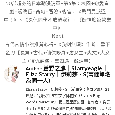
50部超夯的日本動漫清單-第4集：校園+戀愛喜
導
劇+漫改番+奇幻+冒險+後宮，《戰鬥員派遣
覽
中！》、《久保同學不放過我》、《妖怪旅館營業
中》
Next
古代言情小說推薦心得-《我劍無瑕》作者：雪下
金刀【長篇+古代+仙俠修真+虐女主+爽文+大女
主+復仇虐渣，薑如遇、姬清晝】
蒼野之鷹｜Starryeagle｜
Author:
Eliza Starry｜伊莉莎・S(兩個筆名
為同一人)
Eliza Starry｜伊莉莎・S （前筆名：蒼野之鷹） 21
世紀，台灣女性 星空文字博物館（Starry Eagle
Words Museum） 第二區星鷹集團：創作者。 負責
十九個世界(包含第0個世界)的整體結構規劃， 以「網