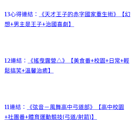
13心得連結：
《天才王子的赤字國家重生術》【幻
想+男主是王子+治國喜劇】
12連結：
《搖曳露營△》【美食番+校園+日常+輕
鬆搞笑+溫馨治癒】
11連結：
《弦音－風舞高中弓道部》【高中校園
+社團番+體育運動競技(弓道/射箭)】