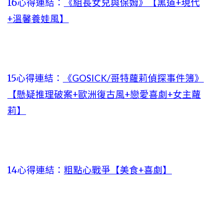
16心得連結：
《組長女兒與保姆》【黑道+現代
+溫馨養娃風】
15心得連結：
《GOSICK/哥特蘿莉偵探事件簿》
【懸疑推理破案+歐洲復古風+戀愛喜劇+女主蘿
莉】
14心得連結：
粗點心戰爭【美食+喜劇】