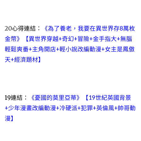
20
心得連結：
《為了養老，我要在異世界存8萬枚
金幣》【異世界穿越+奇幻+冒險+金手指大+無腦
輕鬆爽番+主角開店+輕小說改編動漫+女主是鳳傲
天+經濟題材】
19連結：
《憂國的莫里亞蒂》【19世紀英國背景
+少年漫畫改編動漫+冷硬派+犯罪+英倫風+帥哥動
漫】