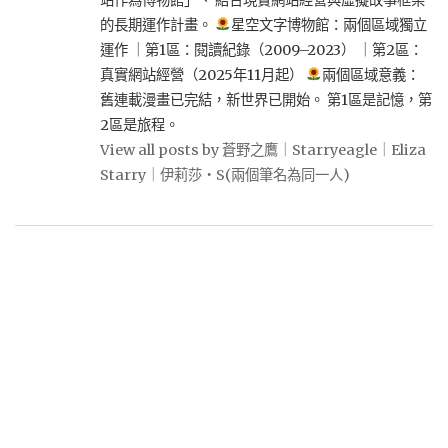
站作為博物館」、 結合現實網站經營與虛擬故事框架
的長期運作計畫。
星空文字博物館：兩個區域獨立
運作 ｜第1區：閱讀紀錄（2009–2023） ｜第2區：
真實網站經營（2025年11月起）
兩個區域意義：
舊連載漫畫已完結，新世界已開始。 第1區是記憶，第
2區是旅程。
View all posts by 蒼野之鷹｜Starryeagle｜Eliza
Starry｜伊莉莎・S(兩個筆名為同一人)