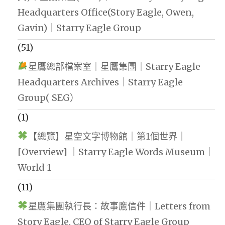
Headquarters Office(Story Eagle, Owen,
Gavin)｜Starry Eagle Group
(51)
星鷹總部檔案室｜星鷹集團｜Starry Eagle
Headquarters Archives｜Starry Eagle
Group( SEG）
(1)
【總覽】星空文字博物館｜第1個世界｜
[Overview] ｜Starry Eagle Words Museum｜
World 1
(11)
星鷹集團執行長：故事鷹信件｜Letters from
Story Eagle, CEO of Starry Eagle Group