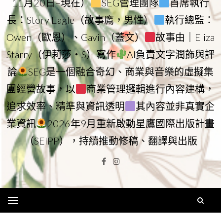
11月20日–現在）
SEG管理團隊
首席執行
長：Story Eagle（故事鷹，男性）
執行總監：
Owen（歐恩）、Gavin（蓋文）
故事由｜Eliza
Starry（伊莉莎・S）寫作
AI負責文字潤飾與評
論
SEG是一個融合奇幻、商業與音樂的虛擬集
團經營故事，以
商業管理邏輯進行內容建構，
追求效率、精準與資訊透明
其內容並非真實企
業資訊
2026年9月重新啟動星鷹國際出版計畫
（SEIPP），持續推動修稿、翻譯與出版
Facebook
Instagram
Menu