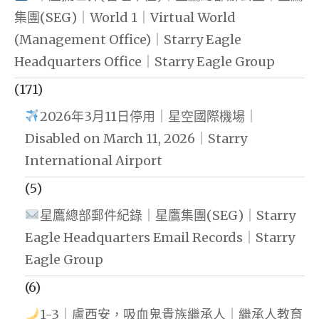
集團(SEG)｜World 1｜Virtual World
(Management Office)｜Starry Eagle
Headquarters Office｜Starry Eagle Group
(171)
2026年3月11日停用｜星空國際機場｜
Disabled on March 11, 2026｜Starry
International Airport
(5)
星鷹總部郵件紀錄｜星鷹集團(SEG)｜Starry
Eagle Headquarters Email Records｜Starry
Eagle Group
(6)
1-3｜盧西安，吸血鬼貴族繼承人｜繼承人教育