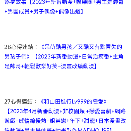
逐夢故事【2023年新番動漫+娛樂圈+男主是帥哥
+男團成員+男子偶像+偶像出道】
28心得連結：
《呆萌酷男孩／又酷又有點冒失的
男孩子們》【2023年新番動漫+日常治癒番+主角
是帥哥+輕鬆歡樂好笑+漫畫改編動漫】
27心得連結：
《和山田進行Lv999的戀愛》
【2023年4月新番動漫+非校園類 +戀愛喜劇+網路
遊戲+感情線慢熱+姐弟戀+年下+甜寵+日本漫畫改
編動漫+男主是帥哥+動畫製作MADHOUSE】