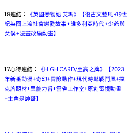
18連結：
《英國戀物語 艾瑪》【復古文藝風+19世
紀英國上流社會戀愛故事+維多利亞時代+少爺與
女僕+漫畫改編動畫】
17心得連結：
《HIGH CARD/至高之牌》【2023
年新番動漫+奇幻+冒險動作+現代時髦戰鬥風+撲
克牌題材+異能力番+雲雀工作室+原創電視動畫
+主角是帥哥】