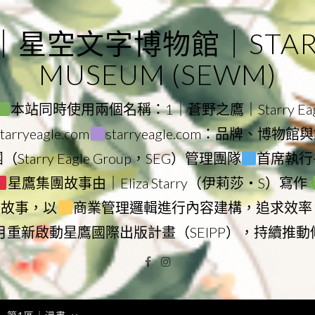
｜星空文字博物館｜STARRY
MUSEUM (SEWM)
本站同時使用兩個名稱：1｜蒼野之鷹｜Starry Eagl
ryeagle.com
starryeagle.com：品牌、博
Starry Eagle Group，SEG）管理團隊
首席執行長
星鷹集團故事由｜Eliza Starry（伊莉莎・S）寫作
營故事，以
商業管理邏輯進行內容建構，追求效率
9月重新啟動星鷹國際出版計畫（SEIPP），持續推
Facebook
Instagram