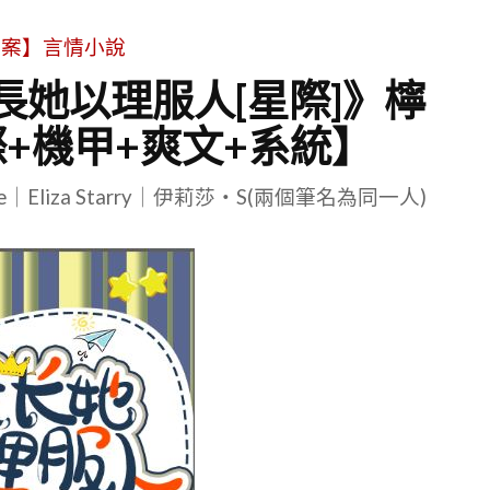
文案】言情小說
長她以理服人[星際]》檸
+機甲+爽文+系統】
le｜Eliza Starry｜伊莉莎・S(兩個筆名為同一人)