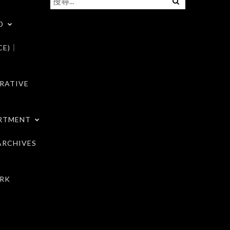
尋
D
關
鍵
CE)｜
字:
RATIVE
RTMENT
RCHIVES
RK