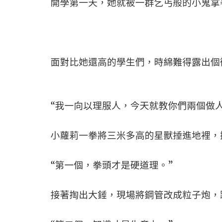
開學第一天，她就被一群乞丐般的小鬼拿
面對比她還高的學生們，時綿難得露出個
“我一向以理服人，今天就教你們兩個做人
小蘿莉一拳將三米多高的星獸捶進地裡，
“第一個，拳頭才是硬道理。”
接著掏出大錘，現場將鋼管改成粒子炮，