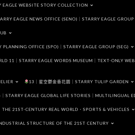
LE WEBSITE STORY COLLECTION
 EAGLE NEWS OFFICE (SENO)｜STARRY EAGLE GROUP
LUB
ANNING OFFICE (SPO)｜STARRY EAGLE GROUP (SEG)
｜STARRY EAGLE WORDS MUSEUM｜TEXT-ONLY WEB
ELIER
13｜星空鬱金香花園｜STARRY TULIP GARDEN
RY EAGLE GLOBAL LIFE STORIES｜MULTILINGUAL E
21ST-CENTURY REAL WORLD．SPORTS & VEHICLES
TRIAL STRUCTURE OF THE 21ST CENTURY