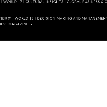
7 | CULTURAL INSIGHTS | GLOBAL BUSINESS & C
ORLD 18｜DECISION-MAKING AND MANAGEMENT 
NESS MAGAZINE