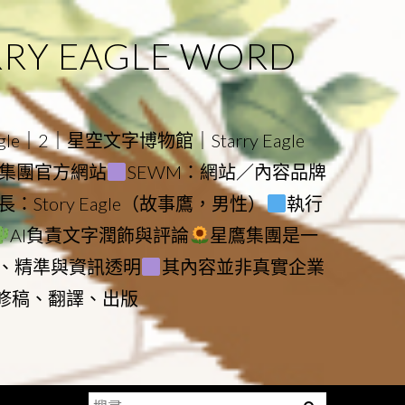
 EAGLE WORD
e｜2｜星空文字博物館｜Starry Eagle
物館與集團官方網站
SEWM：網站／內容品牌
：Story Eagle（故事鷹，男性）
執行
AI負責文字潤飾與評論
星鷹集團是一
、精準與資訊透明
其內容並非真實企業
動修稿、翻譯、出版
搜
Menu