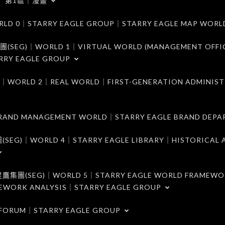
第1區｜漫畫
｜STARRY EAGLE GROUP｜STARRY EAGLE MAP WORL
)｜WORLD 1｜VIRTUAL WORLD (MANAGEMENT OFFI
RRY EAGLE GROUP
D 2｜REAL WORLD｜FIRST-GENERATION ADMINIST
MANAGEMENT WORLD｜STARRY EAGLE BRAND DEPA
ORLD 4｜STARRY EAGLE LIBRARY｜HISTORICAL A
EG)｜WORLD 5｜STARRY EAGLE WORLD FRAMEWO
MEWORK ANALYSIS｜STARRY EAGLE GROUP
ORUM｜STARRY EAGLE GROUP