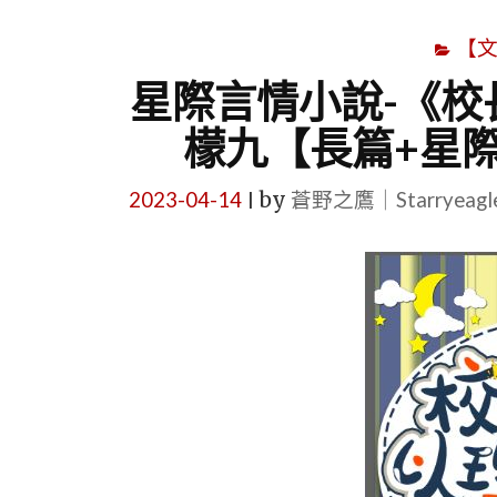
【
星際言情小說-《校
檬九【長篇+星際
2023-04-14
by
蒼野之鷹｜Starryeag
|