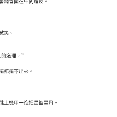
著鋼管圍在中間造反。
微笑。
的道理。”
摳都摳不出來。
跳上機甲一炮把星盜轟飛。