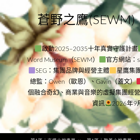
Skip
to
蒼野之鷹(SEWM)
content
啟動2025–2035十年真實守護計畫
Word Museum（SEWM）
官方網站：star
SEG：集團品牌與經營主體
星鷹集團（
總監：Owen（歐恩）、Gavin（蓋文）
個融合奇幻、商業與音樂的虛擬集團經
資訊
2026年