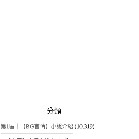
鍵
字:
分類
第1區｜【BG言情】小說介紹
(10,319)