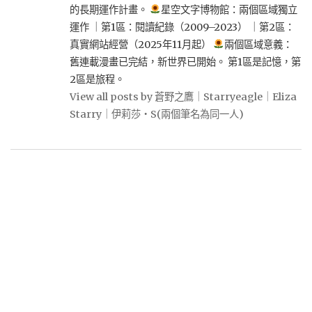
的長期運作計畫。
星空文字博物館：兩個區域獨立
運作 ｜第1區：閱讀紀錄（2009–2023） ｜第2區：
真實網站經營（2025年11月起）
兩個區域意義：
舊連載漫畫已完結，新世界已開始。 第1區是記憶，第
2區是旅程。
View all posts by 蒼野之鷹｜Starryeagle｜Eliza
Starry｜伊莉莎・S(兩個筆名為同一人)