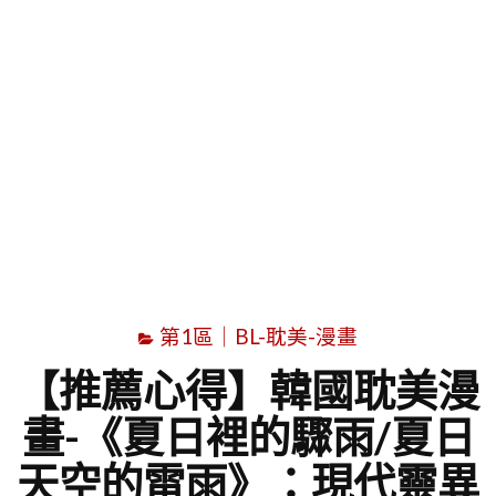
字
第1區｜BL-耽美-漫畫
【推薦心得】韓國耽美漫
畫-《夏日裡的驟雨/夏日
天空的雷雨》：現代靈異