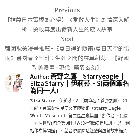
文
Previous
章
【推薦日本電視劇心得】《重啟人生》劇情深入解
導
析：勇敢再度出發新人生的感人故事
覽
Next
韓國耽美漫畫推薦-《夏日裡的驟雨/夏日天空的雷
雨》름 하늘 소낙비：生死之間的靈異糾葛！【韓國
耽美漫畫+現代+靈異玄幻】
蒼野之鷹｜Starryeagle｜
Author:
Eliza Starry｜伊莉莎・S(兩個筆名
為同一人)
Eliza Starry｜伊莉莎・S （前筆名：蒼野之鷹） 21
世紀，台灣女性 星空文字博物館（Starry Eagle
Words Museum） 第二區星鷹集團：創作者。 負責
十九個世界(包含第0個世界)的整體結構規劃， 以「網
站作為博物館」、 結合現實網站經營與虛擬故事框架