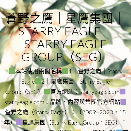
Skip
to
蒼野之鷹｜星鷹集團｜
content
STARRY EAGLE｜
STARRY EAGLE
GROUP（SEG）
本站使用兩個名稱
1｜蒼野之鷹｜Starry
Eagle
2｜星鷹集團｜Starry Eagle
Group（SEG）
官方網站：starryeagle.com
starryeagle.com：品牌、內容與集團官方網站
蒼野之鷹（Starry Eagle）：（2009–2023，15
年）
星鷹集團（Starry Eagle Group，SEG）：