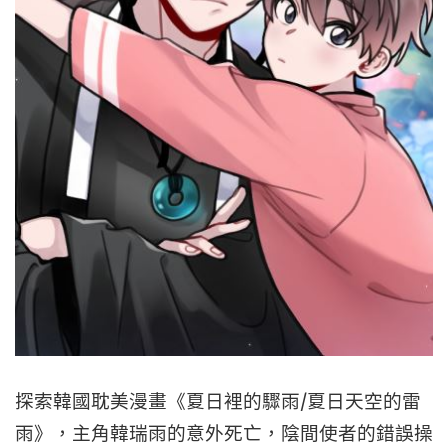
探索韓國耽美漫畫《夏日裡的驟雨/夏日天空的雷
雨》，主角韓瑞雨的意外死亡，陰間使者的錯誤操