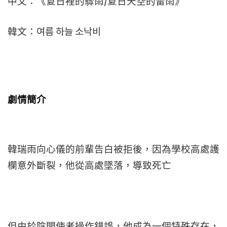
中文：《夏日裡的驟雨/夏日天空的雷雨》
韓文：여름 하늘 소낙비
劇情簡介
韓瑞雨向心儀的前輩告白被拒後，因為學校高處護
欄意外斷裂，他從高處墜落，導致死亡
但由於陰間使者操作錯誤，他成為一個特殊存在，