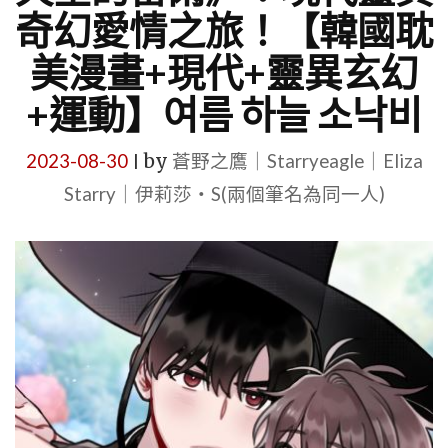
奇幻愛情之旅！【韓國耽
美漫畫+現代+靈異玄幻
+運動】여름 하늘 소낙비
2023-08-30
by
蒼野之鷹｜Starryeagle｜Eliza
|
Starry｜伊莉莎・S(兩個筆名為同一人)