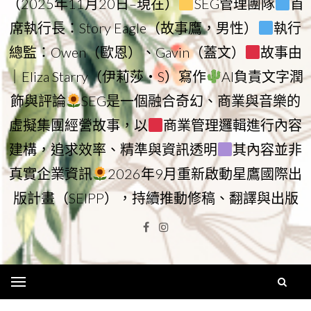
（2025年11月20日–現在）
SEG管理團隊
首
席執行長：Story Eagle（故事鷹，男性）
執行
總監：Owen（歐恩）、Gavin（蓋文）
故事由
｜Eliza Starry（伊莉莎・S）寫作
AI負責文字潤
飾與評論
SEG是一個融合奇幻、商業與音樂的
虛擬集團經營故事，以
商業管理邏輯進行內容
建構，追求效率、精準與資訊透明
其內容並非
真實企業資訊
2026年9月重新啟動星鷹國際出
版計畫（SEIPP），持續推動修稿、翻譯與出版
Facebook
Instagram
Menu