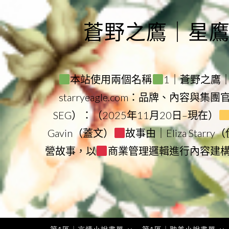
Skip
to
蒼野之鷹｜星鷹集團
content
本站使用兩個名稱
1｜蒼野之鷹｜Sta
starryeagle.com：品牌、內容與集
SEG）：（2025年11月20日–現在）
Gavin（蓋文）
故事由｜Eliza Star
營故事，以
商業管理邏輯進行內容建