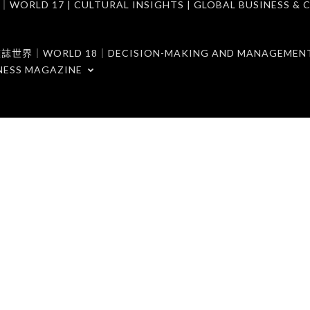
7 | CULTURAL INSIGHTS | GLOBAL BUSINESS & C
ORLD 18｜DECISION-MAKING AND MANAGEMENT 
NESS MAGAZINE