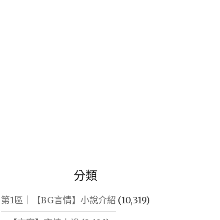
鍵
字:
分類
第1區｜【BG言情】小說介紹
(10,319)