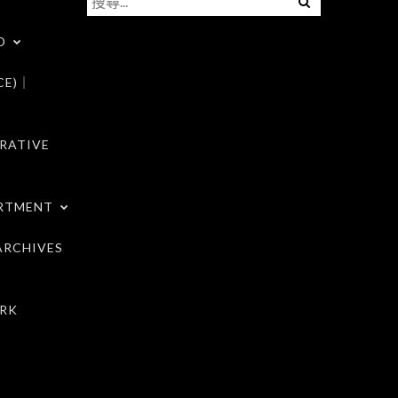
尋
D
關
鍵
CE)｜
字:
RATIVE
RTMENT
RCHIVES
RK