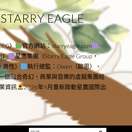
ARRY EAGLE
（SEG）
官方網站：starryeagle.com
23）
星鷹集團（Starry Eagle Group，
鷹，男性）
執行總監：Owen（歐恩）、
是一個融合奇幻、商業與音樂的虛擬集團經
業資訊
2026年9月重新啟動星鷹國際出
搜
Menu