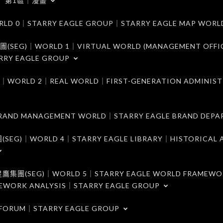
第1區｜漫畫
｜STARRY EAGLE GROUP｜STARRY EAGLE MAP WORL
)｜WORLD 1｜VIRTUAL WORLD (MANAGEMENT OFFI
RRY EAGLE GROUP
D 2｜REAL WORLD｜FIRST-GENERATION ADMINIST
MANAGEMENT WORLD｜STARRY EAGLE BRAND DEPA
ORLD 4｜STARRY EAGLE LIBRARY｜HISTORICAL A
EG)｜WORLD 5｜STARRY EAGLE WORLD FRAMEWO
MEWORK ANALYSIS｜STARRY EAGLE GROUP
ORUM｜STARRY EAGLE GROUP