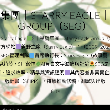
｜STARRY EAGLE｜ST
GROUP（SEG）
rry Eagle
2｜星鷹集團｜Starry Eagle Group
團官方網站
蒼野之鷹（Starry Eagle）：（2009–20
SEG管理團隊
首席執行長：Story Eagle（故事
ry（伊莉莎・S）寫作
AI負責文字潤飾與評論
SEG
構，追求效率、精準與資訊透明
其內容並非真實企
版計畫（SEIPP），持續推動修稿、翻譯與出版
Facebook
Instagram