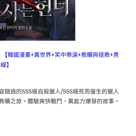
人》【韓國漫畫+異世界+笑中帶淚+救贖與拯救+男
情線】
錯過的SSS級自殺獵人/SSS級死而復生的獵人
救贖之旅。體驗爽快戰鬥、異能力爆發的故事。