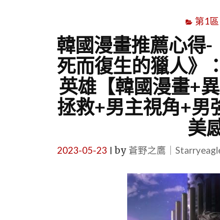
第1區
韓國漫畫推薦心得-《
死而復生的獵人》
英雄【韓國漫畫+異
拯救+男主視角+男
美
2023-05-23
by
蒼野之鷹｜Starryeag
|