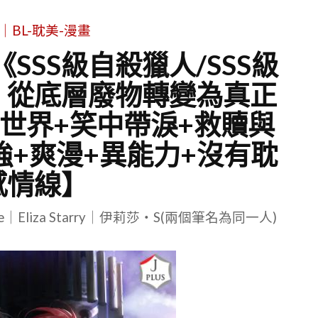
｜BL-耽美-漫畫
SSS級自殺獵人/SSS級
：從底層廢物轉變為真正
世界+笑中帶淚+救贖與
強+爽漫+異能力+沒有耽
感情線】
le｜Eliza Starry｜伊莉莎・S(兩個筆名為同一人)