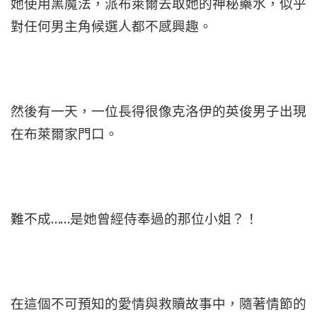
她使用黑魔法，派布萊爾去取她的神秘藥水，似乎
對任何男主角候選人都不感興趣。
然後有一天，一位長得很像克洛伊的英俊男子出現
在布萊爾家門口。
難不成……是她曾經侍奉過的那位小姐？！
在這個不可預知的愛情與救贖故事中，隨著情節的