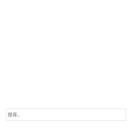
搜
尋
關