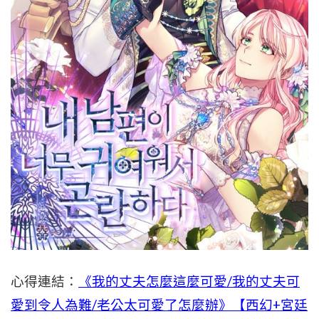
心得連結：
《我的丈夫怎麼這麼可愛/我的丈夫可
愛到令人為難/老公太可愛了怎麼辦》【西幻+宮廷