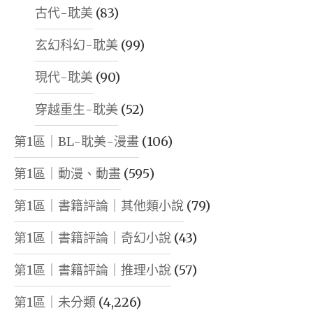
古代-耽美
(83)
玄幻科幻-耽美
(99)
現代-耽美
(90)
穿越重生-耽美
(52)
第1區｜BL-耽美-漫畫
(106)
第1區｜動漫、動畫
(595)
第1區｜書籍評論｜其他類小說
(79)
第1區｜書籍評論｜奇幻小說
(43)
第1區｜書籍評論｜推理小說
(57)
第1區｜未分類
(4,226)