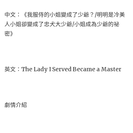
中文：《我服侍的小姐變成了少爺？/明明是冷美
人小姐卻變成了忠犬大少爺/小姐成為少爺的祕
密》
英文：The Lady I Served Became a Master
劇情介紹