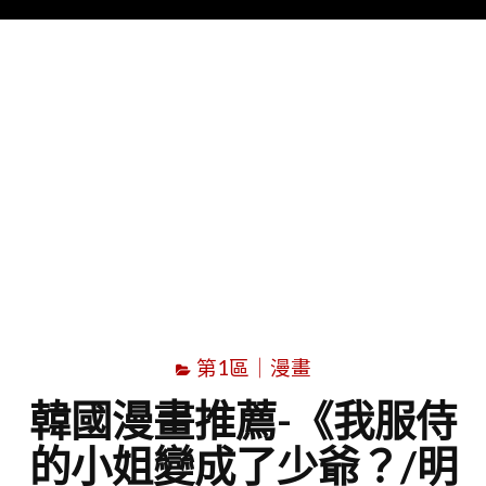
Menu
字
第1區｜漫畫
韓國漫畫推薦-《我服侍
的小姐變成了少爺？/明