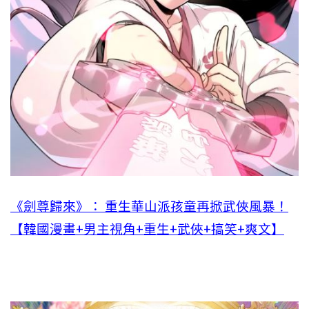
《劍尊歸來》： 重生華山派孩童再掀武俠風暴！
【韓國漫畫+男主視角+重生+武俠+搞笑+爽文】