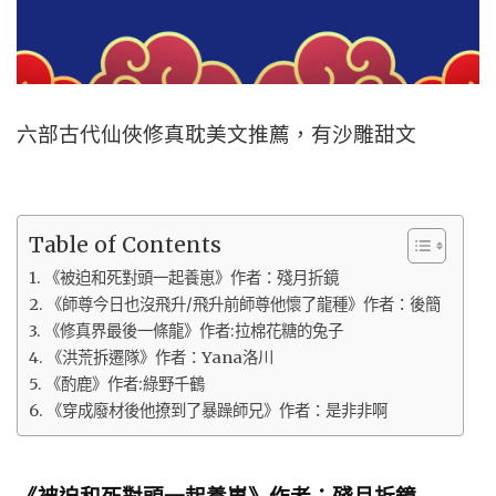
六部古代仙俠修真耽美文推薦，有沙雕甜文
Table of Contents
《被迫和死對頭一起養崽》作者：殘月折鏡
《師尊今日也沒飛升/飛升前師尊他懷了龍種》作者：後簡
《修真界最後一條龍》作者:拉棉花糖的兔子
《洪荒拆遷隊》作者：Yana洛川
《酌鹿》作者:綠野千鶴
《穿成廢材後他撩到了暴躁師兄》作者：是非非啊