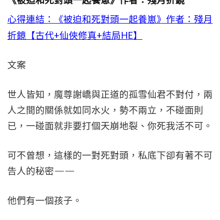
《被迫和死對頭一起養崽》作者：殘月折鏡
心得連結：
《被迫和死對頭一起養崽》作者：殘月
折鏡【古代+仙俠修真+結局HE】
文案
世人皆知，魔尊謝嶠與正道的孤雪仙君不對付，兩
人之間的關係就如同水火，勢不兩立，不碰面則
已，一碰面就非要打個天崩地裂、你死我活不可。
可不曾想，這樣的一對死對頭，私底下卻有著不可
告人的秘密——
他們有一個孩子。