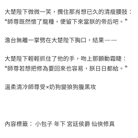
大楚陛下微微一笑，攬住那肖想已久的清瘦腰肢：
“師尊既然懷了龍種，便留下來當朕的帝后吧。”
澹台無離一掌劈在大楚陛下胸口，結果——
大楚陛下輕輕抓住了他的手，吻上那顫動霜睫：
“師尊若想把修為要回來也容易，朕日日都給。”
溫柔清冷師尊受×奶狗變狼狗腹黑攻
內容標籤： 小包子 年下 宮廷侯爵 仙俠修真