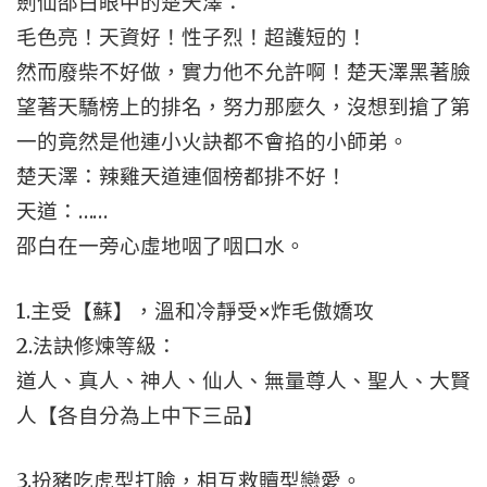
劍仙邵白眼中的楚天澤：
毛色亮！天資好！性子烈！超護短的！
然而廢柴不好做，實力他不允許啊！楚天澤黑著臉
望著天驕榜上的排名，努力那麼久，沒想到搶了第
一的竟然是他連小火訣都不會掐的小師弟。
楚天澤：辣雞天道連個榜都排不好！
天道：……
邵白在一旁心虛地咽了咽口水。
1.主受【蘇】，溫和冷靜受×炸毛傲嬌攻
2.法訣修煉等級：
道人、真人、神人、仙人、無量尊人、聖人、大賢
人【各自分為上中下三品】
3.扮豬吃虎型打臉，相互救贖型戀愛。