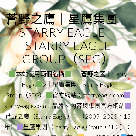
Skip
to
蒼野之鷹｜星鷹集團｜
content
STARRY EAGLE｜
STARRY EAGLE
GROUP（SEG）
本站使用兩個名稱
1｜蒼野之鷹｜Starry
Eagle
2｜星鷹集團｜Starry Eagle
Group（SEG）
官方網站：starryeagle.com
starryeagle.com：品牌、內容與集團官方網站
蒼野之鷹（Starry Eagle）：（2009–2023，15
年）
星鷹集團（Starry Eagle Group，SEG）：