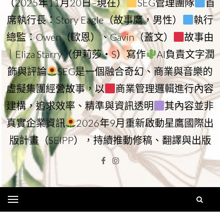
（2025年11月20日–現在）
SEG管理團隊
首
席執行長：Story Eagle（故事鷹，男性）
執行
總監：Owen（歐恩）、Gavin（蓋文）
故事由
｜Eliza Starry（伊莉莎・S）寫作
AI負責文字潤
飾與評論
SEG是一個融合奇幻、商業與音樂的
虛擬集團經營故事，以
商業管理邏輯進行內容
建構，追求效率、精準與資訊透明
其內容並非
真實企業資訊
2026年9月重新啟動星鷹國際出
版計畫（SEIPP），持續推動修稿、翻譯與出版
Facebook
Instagram
Menu