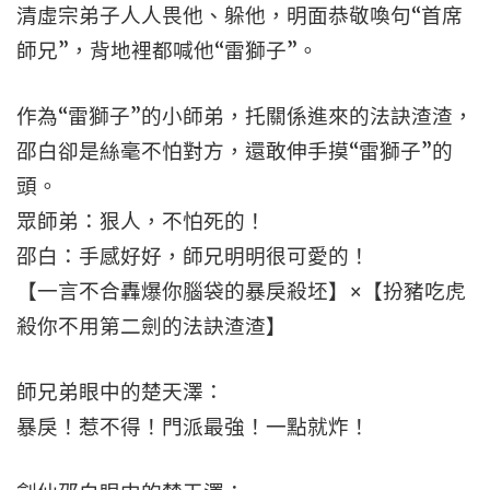
清虛宗弟子人人畏他、躲他，明面恭敬喚句“首席
師兄”，背地裡都喊他“雷獅子”。
作為“雷獅子”的小師弟，托關係進來的法訣渣渣，
邵白卻是絲毫不怕對方，還敢伸手摸“雷獅子”的
頭。
眾師弟：狠人，不怕死的！
邵白：手感好好，師兄明明很可愛的！
【一言不合轟爆你腦袋的暴戾殺坯】×【扮豬吃虎
殺你不用第二劍的法訣渣渣】
師兄弟眼中的楚天澤：
暴戾！惹不得！門派最強！一點就炸！