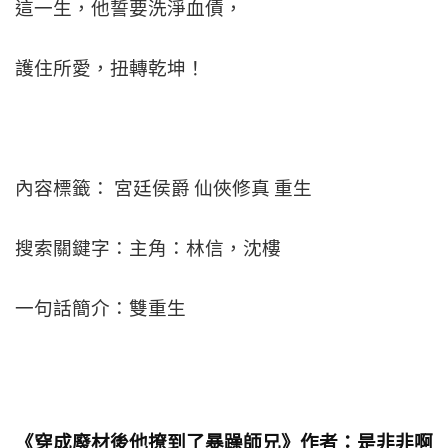
這一生，他誓要洗淨血債，
護住所愛，扭轉乾坤！
內容標籤： 宮廷侯爵 仙俠修真 重生
搜索關鍵字：主角：林信，沈樓
一句話簡介：雙重生
《穿成廢材後他撩到了暴躁師兄》作者：是非非啊