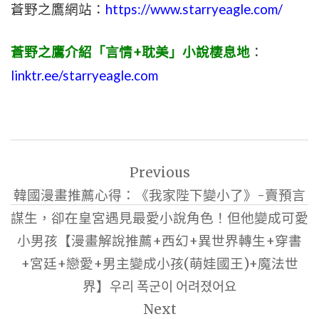
蒼野之鷹網站：
https://www.starryeagle.com/
蒼野之鷹介紹「言情+耽美」小說棲息地
：
linktr.ee/starryeagle.com
文
Previous
章
韓國漫畫推薦心得：《我家陛下變小了》-賣預言
導
謀生，卻在皇宮遇見最愛小說角色！但他變成可愛
覽
小男孩【漫畫解說推薦+西幻+異世界轉生+穿書
+宮廷+戀愛+男主變成小孩(萌娃國王)+魔法世
界】우리 폭군이 어려졌어요
Next