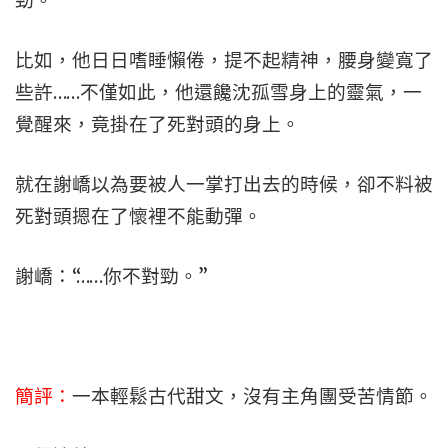
勁。
比如，他日日嗜睡懶倦，提不起精神，腰身變寬了
些許……不僅如此，他還饞沈孤雪身上的靈氣，一
覺醒來，竟掛在了死對頭的身上。
就在謝嶠以為要被人一掌打出去的時候，卻不料被
死對頭摁在了懷裡不能動彈。
謝嶠：“……你不對勁。”
簡評：
一本輕鬆古代甜文，沒有主角團受苦情節。