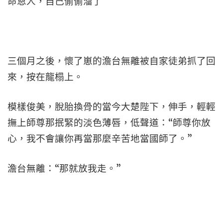
命恩人，自己偷偷溜了
三個月之後，懷了崽的澹台無離被自家徒弟抓了回
來，按在龍榻上。
模樣俊美，脫胎換骨的當今大楚陛下，伸手，輕輕
撫上師尊那抿緊的淡色薄唇，低聲道：“師尊你放
心，我不會讓你再當那麼辛苦地當國師了。”
澹台無離：“那就放我走。”