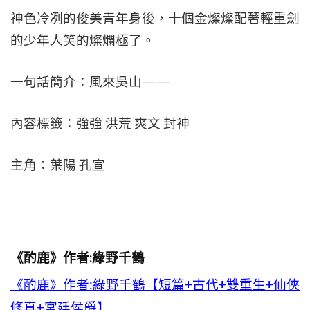
神色冷冽的俊美青年身後，十個金燦燦配著輕重劍
的少年人笑的燦爛極了。
一句話簡介：風來吳山——
內容標籤：強強 洪荒 爽文 封神
主角：葉陽 孔宣
《酌鹿》作者:綠野千鶴
《酌鹿》作者:綠野千鶴【短篇+古代+雙重生+仙俠
修真+宮廷侯爵】