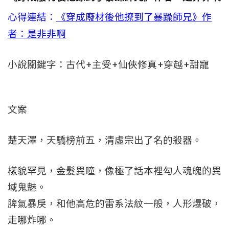
心得連結：
《穿成廢材後他撩到了暴躁師兄》作
者：是非非啊
小說關鍵字：古代+主受+仙俠修真+穿越+甜寵
文案
楚天澤，天驕榜前五，清虛宗出了名的殺器。
樣貌罕見，金髮異瞳，像極了話本裡勾人魂魄的異
域鬼魅。
脾氣暴戾，和他高危的雷系法紋一般，人形爆破，
走哪炸哪。