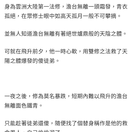
身為雲洲大陸第一法修，澹台無離一頭霜發，青衣
孤絕，在眾修士眼中如高天孤月一般不可攀摘。
並無人知道澹台無離有著絕世爐鼎般的天陰之體。
可就在飛升前夕，他一時心軟，用雙修之法救了天
陽之體爆發的傻徒弟。
一夜之後，修為莫名暴跌，短期內難以飛升的澹台
無離面色鐵青。
只能趁著徒弟還傻，隨便找了個替身稱作是他的救