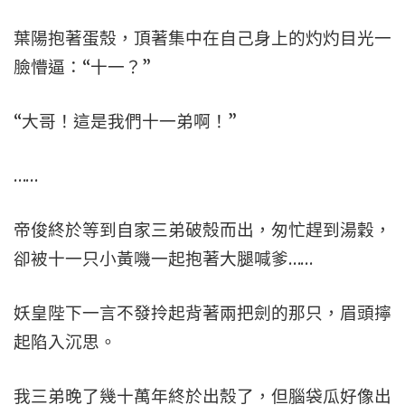
葉陽抱著蛋殼，頂著集中在自己身上的灼灼目光一
臉懵逼：“十一？”
“大哥！這是我們十一弟啊！”
……
帝俊終於等到自家三弟破殼而出，匆忙趕到湯穀，
卻被十一只小黃嘰一起抱著大腿喊爹……
妖皇陛下一言不發拎起背著兩把劍的那只，眉頭擰
起陷入沉思。
我三弟晚了幾十萬年終於出殼了，但腦袋瓜好像出