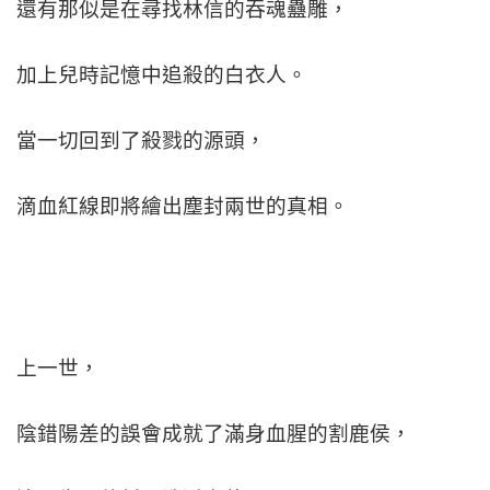
還有那似是在尋找林信的吞魂蠱雕，
加上兒時記憶中追殺的白衣人。
當一切回到了殺戮的源頭，
滴血紅線即將繪出塵封兩世的真相。
上一世，
陰錯陽差的誤會成就了滿身血腥的割鹿侯，