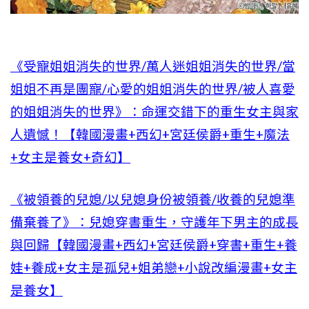
《受寵姐姐消失的世界/萬人迷姐姐消失的世界/當
姐姐不再是團寵/心愛的姐姐消失的世界/被人喜愛
的姐姐消失的世界》：命運交錯下的重生女主與家
人遺憾！【韓國漫畫+西幻+宮廷侯爵+重生+魔法
+女主是養女+奇幻】
《被領養的兒媳/以兒媳身份被領養/收養的兒媳準
備棄養了》：兒媳穿書重生，守護年下男主的成長
與回歸【韓國漫畫+西幻+宮廷侯爵+穿書+重生+養
娃+養成+女主是孤兒+姐弟戀+小說改編漫畫+女主
是養女】