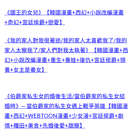
《國王的女兒》【韓國漫畫+西幻+小說改編漫畫
+奇幻+宮廷侯爵+戀愛】
《我的家人對我很著迷/我的家人太喜歡我了/我的
家人太寵我了/家人們對我太執著》【韓國漫畫+西
幻+小說改編漫畫+重生+養娃+復仇+宮廷侯爵+領
養+女主是養女】
《伯爵家私生女的婚後生活/當伯爵家的私生女結
婚時》─ 當伯爵家的私生女遇上戰爭英雄【韓國漫
畫+西幻+WEBTOON漫畫+少女漫+宮廷侯爵+劇
情+種田+美食+先婚後愛+甜寵】