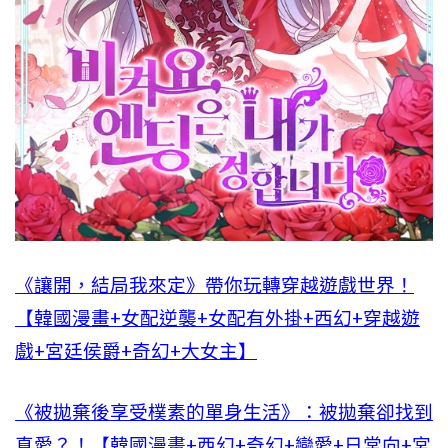
《讓開，結局我來定》帶你玩轉穿越遊戲世界！
【韓國漫畫+女配逆襲+女配有外掛+西幻+穿越遊
戲+宮廷侯爵+奇幻+大女主】
《被拋棄後享受樸素的單身生活》：被拋棄卻找到
真愛？！【韓國漫畫+西幻+奇幻+戀愛+日常向+宮