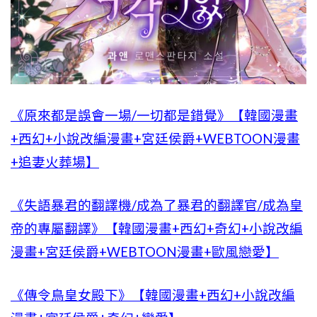
《原來都是誤會一場/一切都是錯覺》【韓國漫畫
+西幻+小說改編漫畫+宮廷侯爵+WEBTOON漫畫
+追妻火葬場】
《失語暴君的翻譯機/成為了暴君的翻譯官/成為皇
帝的專屬翻譯》【韓國漫畫+西幻+奇幻+小說改編
漫畫+宮廷侯爵+WEBTOON漫畫+歐風戀愛】
《傳令鳥皇女殿下》【韓國漫畫+西幻+小說改編