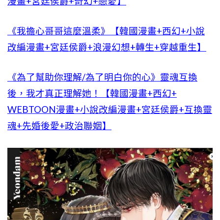
漫畫+宮廷侯爵+奇幻+戀愛】
《我擔心哥哥這麼溫柔》【韓國漫畫+西幻+小說
改編漫畫+宮廷侯爵+浪漫幻想+轉生+穿越重生】
《為了幫助你理解/為了明白你的心》靈魂互換
後，我才真正理解她！【韓國漫畫+西幻+
WEBTOON漫畫+小說改編漫畫+宮廷侯爵+互換靈
魂+先婚後愛+政治聯姻】