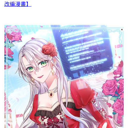
改編漫畫】