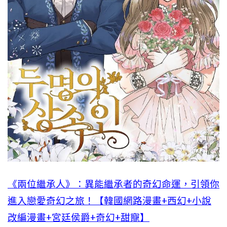
《兩位繼承人》：異能繼承者的奇幻命運，引領你
進入戀愛奇幻之旅！【韓國網路漫畫+西幻+小說
改編漫畫+宮廷侯爵+奇幻+甜寵】