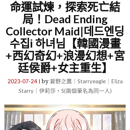
命運試煉，探索死亡結
局！Dead Ending
Collector Maid|데드엔딩
수집і 하녀님【韓國漫畫
+西幻奇幻+浪漫幻想+宮
廷侯爵+女主重生】
2023-07-24
by
蒼野之鷹｜Starryeagle｜Eliza
|
Starry｜伊莉莎・S(兩個筆名為同一人)