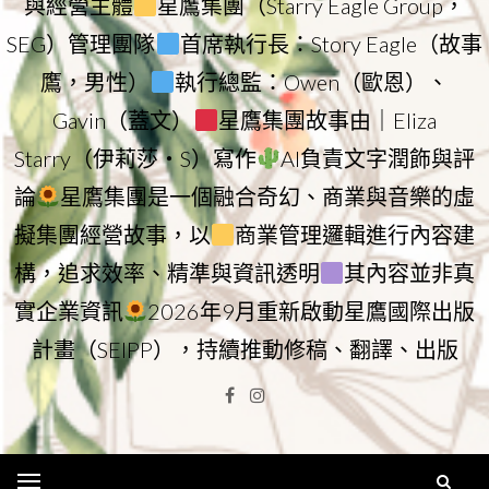
與經營主體
星鷹集團（Starry Eagle Group，
SEG）管理團隊
首席執行長：Story Eagle（故事
鷹，男性）
執行總監：Owen（歐恩）、
Gavin（蓋文）
星鷹集團故事由｜Eliza
Starry（伊莉莎・S）寫作
AI負責文字潤飾與評
論
星鷹集團是一個融合奇幻、商業與音樂的虛
擬集團經營故事，以
商業管理邏輯進行內容建
構，追求效率、精準與資訊透明
其內容並非真
實企業資訊
2026年9月重新啟動星鷹國際出版
計畫（SEIPP），持續推動修稿、翻譯、出版
Facebook
Instagram