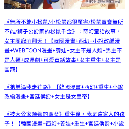
《無所不能小松鼠/小松鼠都很厲害/松鼠寶寶無所
不能/狮子公爵家的松鼠千金》：奇幻童話故事，
女主團寵萌翻天！【韓國漫畫+西幻+小說改編漫
畫+WEBTOON漫畫+養娃+女主不是人類+男主不
是人類+成長劇+可愛童話故事+女主重生+女主是
團寵】
《弟弟逼我走花路》【韓國漫畫+西幻+重生+小說
改編漫畫+宮廷侯爵+女主是女皇帝】
《被大公家領養的聖女》重生後，我是這家人的孩
子！【韓國漫畫+西幻+養娃+重生+宮廷侯爵+小說