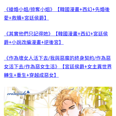
《搶婚小姐/掠奪小姐》【韓國漫畫+西幻+先婚後
愛+救贖+宮廷侯爵】
《其實他們只記得她》【韓國漫畫+西幻+宮廷侯
爵+小說改編漫畫+逆後宮】
《作為壞女人活下去/我與惡魔的終身契約/作為惡
女活下去/作為惡女生活》【宮廷侯爵+女主異世界
轉生+重生+穿越成惡女】