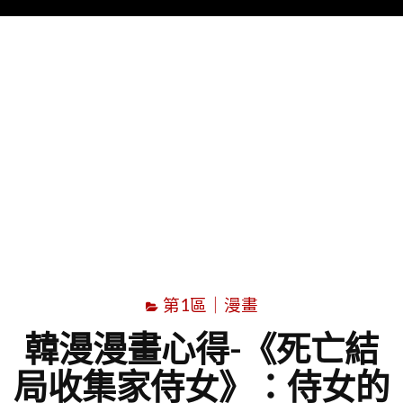
Menu
字
第1區｜漫畫
韓漫漫畫心得-《死亡結
局收集家侍女》：侍女的