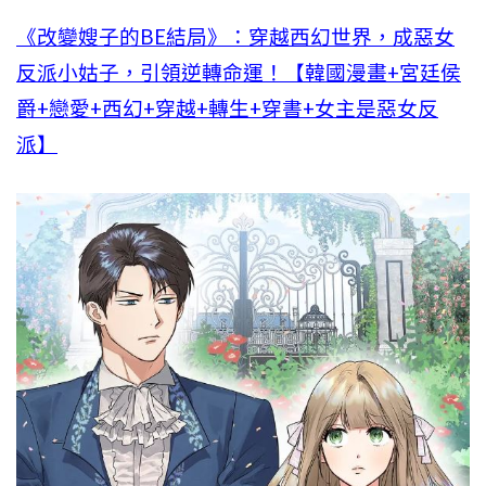
《改變嫂子的BE結局》：穿越西幻世界，成惡女
反派小姑子，引領逆轉命運！【韓國漫畫+宮廷侯
爵+戀愛+西幻+穿越+轉生+穿書+女主是惡女反
派】