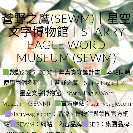
Skip
to
蒼野之鷹(SEWM)｜星空
content
文字博物館｜STARRY
EAGLE WORD
MUSEUM (SEWM)
啟動2025–2035十年真實守護計畫
本站同時
使用兩個名稱：1｜蒼野之鷹｜Starry Eagle｜2｜
星空文字博物館｜Starry Eagle Word
Museum（SEWM）
官方網站：starryeagle.com
starryeagle.com：品牌、博物館與集團官方網
站
SEWM：網站／內容品牌
SEG：集團品牌