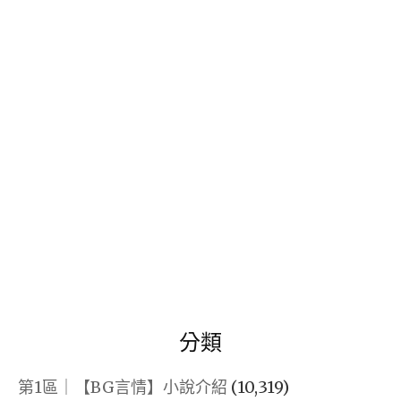
關
鍵
字:
分類
第1區｜【BG言情】小說介紹
(10,319)