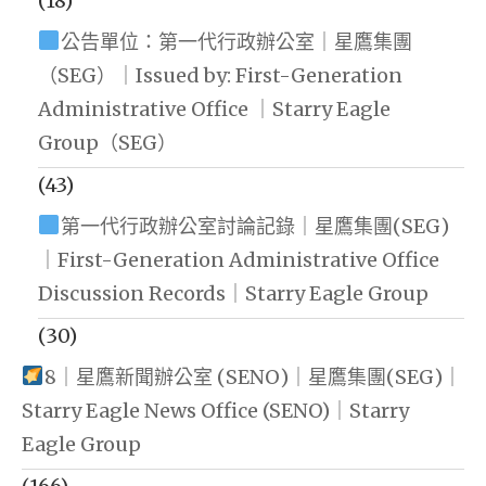
(18)
公告單位：第一代行政辦公室｜星鷹集團
（SEG）｜Issued by: First-Generation
Administrative Office ｜Starry Eagle
Group（SEG）
(43)
第一代行政辦公室討論記錄｜星鷹集團(SEG)
｜First-Generation Administrative Office
Discussion Records｜Starry Eagle Group
(30)
8｜星鷹新聞辦公室 (SENO)｜星鷹集團(SEG)｜
Starry Eagle News Office (SENO)｜Starry
Eagle Group