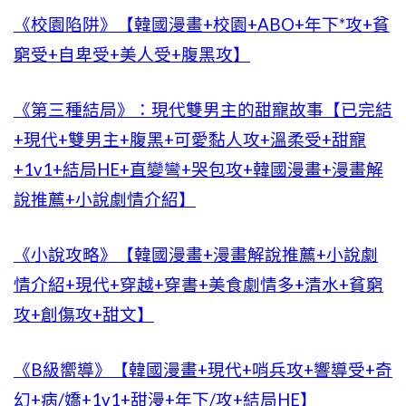
《校園陷阱》【韓國漫畫+校園+ABO+年下*攻+貧
窮受+自卑受+美人受+腹黑攻】
《第三種結局》：現代雙男主的甜寵故事【已完結
+現代+雙男主+腹黑+可愛黏人攻+溫柔受+甜寵
+1v1+結局HE+直變彎+哭包攻+韓國漫畫+漫畫解
說推薦+小說劇情介紹】
《小說攻略》【韓國漫畫+漫畫解說推薦+小說劇
情介紹+現代+穿越+穿書+美食劇情多+清水+貧窮
攻+創傷攻+甜文】
《B級嚮導》【韓國漫畫+現代+哨兵攻+響導受+奇
幻+病/嬌+1v1+甜漫+年下/攻+結局HE】