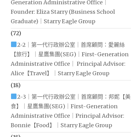
Generation Administrative Office｜
Founder: Eliza Starry (Business School
Graduate)｜Starry Eagle Group
(72)
2-2｜第一代行政辦公室｜首席顧問：愛麗絲
【旅行】｜星鷹集團(SEG)｜First-Generation
Administrative Office｜ Principal Advisor:
Alice【Travel】｜Starry Eagle Group
(18)
2-3｜第一代行政辦公室｜首席顧問：邦妮【美
食】｜星鷹集團(SEG)｜First-Generation
Administrative Office｜Principal Advisor:
Bonnie【Food】｜Starry Eagle Group