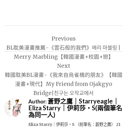
文
Previous
章
BL耽美漫畫推薦-《雲石般的我們》메리 마블링 |
導
Merry Marbling【韓國漫畫+校園+戀】
覽
Next
韓國耽美BL漫畫-《我來自烏雀橋的朋友》【韓國
漫畫+現代】My Friend from Ojakgyo
Bridge|친구는 오작교에서
蒼野之鷹｜Starryeagle｜
Author:
Eliza Starry｜伊莉莎・S(兩個筆名
為同一人)
Eliza Starry｜伊莉莎・S （前筆名：蒼野之鷹） 21