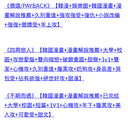
《償還/PAYBACK》【韓漫+娛樂圈+韓國漫畫+漫
畫解說推薦+久別重逢+強攻強受+復仇+小說改編
+強強+傲嬌受+年上攻】
《四周戀人》【韓國漫畫+漫畫解說推薦+大學+校
園+攻戀愛腦+雙向暗戀+破鏡重圓+甜寵+1v1+雙
潔+心機攻+久別重逢+腹黑攻+奶狗攻+身高差+哭
包受+佔有欲強+絕世好攻+甜漫】
《不期而遇》【韓國漫畫+漫畫解說推薦+已完結
+大學+校園+短篇+1V1+心機攻+年下+腹黑攻+美
人攻+可愛受+甜文】