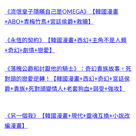
《流氓皇子隱瞞自己是OMEGA》【韓國漫畫
+ABO+青梅竹馬+宮廷侯爵+救贖】
《永恆的契約》【韓國漫畫+西幻+主角不是人類
+奇幻+劇情+戀愛】
《落魄公爵和討厭他的騎士》：奇幻貴族故事，死
對頭的戀愛逆轉！【韓國漫畫+西幻+奇幻+宮廷侯
爵+貴族+死對頭變情人+老套狗血+弱受+強攻】
《另一個我》【韓國漫畫+現代+靈魂互換+小說改
編漫畫】