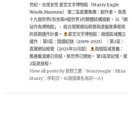
世紀，台灣女性 星空文字博物館（Starry Eagle
Words Museum） 第二區星鷹集團：創作者。 負責
十九個世界(包含第0個世界)的整體結構規劃， 以「網
站作為博物館」、 結合現實網站經營與虛擬故事框架
的長期運作計畫。
星空文字博物館：兩個區域獨立
運作 ｜第1區：閱讀紀錄（2009–2023） ｜第2區：
真實網站經營（2025年11月起）
兩個區域意義：
舊連載漫畫已完結，新世界已開始。 第1區是記憶，第
2區是旅程。
View all posts by 蒼野之鷹｜Starryeagle｜Eliza
Starry｜伊莉莎・S(兩個筆名為同一人)