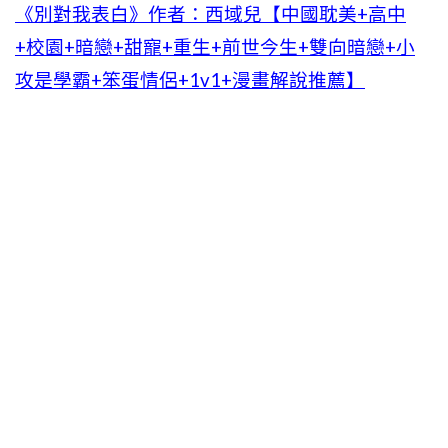
《別對我表白》作者：西域兒【中國耽美+高中
+校園+暗戀+甜寵+重生+前世今生+雙向暗戀+小
攻是學霸+笨蛋情侶+1v1+漫畫解說推薦】