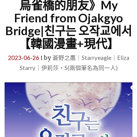
烏雀橋的朋友》My
Friend from Ojakgyo
Bridge|친구는 오작교에서
【韓國漫畫+現代】
2023-06-26
by
蒼野之鷹｜Starryeagle｜Eliza
|
Starry｜伊莉莎・S(兩個筆名為同一人)