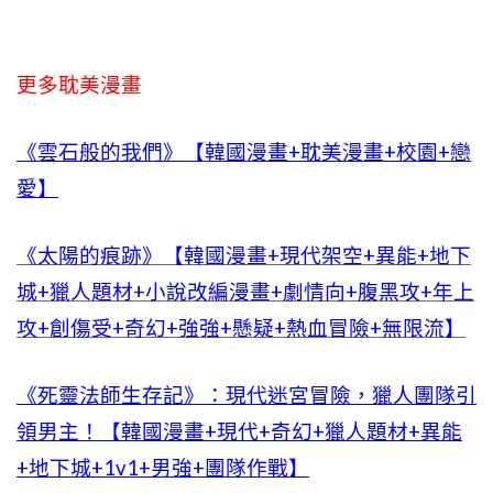
更多耽美漫畫
《雲石般的我們》【韓國漫畫+耽美漫畫+校園+戀
愛】
《太陽的痕跡》【韓國漫畫+現代架空+異能+地下
城+獵人題材+小說改編漫畫+劇情向+腹黑攻+年上
攻+創傷受+奇幻+強強+懸疑+熱血冒險+無限流】
《死靈法師生存記》：現代迷宮冒險，獵人團隊引
領男主！【韓國漫畫+現代+奇幻+獵人題材+異能
+地下城+1v1+男強+團隊作戰】