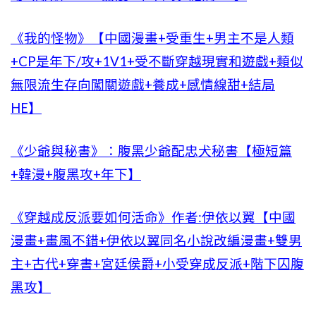
《我的怪物》【中國漫畫+受重生+男主不是人類
+CP是年下/攻+1V1+受不斷穿越現實和遊戲+類似
無限流生存向闖關遊戲+養成+感情線甜+結局
HE】
《少爺與秘書》：腹黑少爺配忠犬秘書【極短篇
+韓漫+腹黑攻+年下】
《穿越成反派要如何活命》作者:伊依以翼【中國
漫畫+畫風不錯+伊依以翼同名小說改編漫畫+雙男
主+古代+穿書+宮廷侯爵+小受穿成反派+階下囚腹
黑攻】