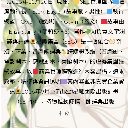
（2025年11月20日–現在）
SEG管理團隊
首
席執行長：Story Eagle（故事鷹，男性）
執行
總監：Owen（歐恩）、Gavin（蓋文）
故事由
｜Eliza Starry（伊莉莎・S）寫作
AI負責文字潤
飾與評論
星鷹集團（SEG）是一個融合
奇
幻、商業、音樂歌詞與
跨媒體改編（音樂劇、
電影劇本、遊戲劇本、舞蹈劇本）的虛擬集團經
營故事，以
商業管理邏輯進行內容建構，追求
效率、精準與資訊透明
其內容並非真實企業資
訊
2026年9月重新啟動星鷹國際出版計畫
（SEIPP），持續推動修稿、翻譯與出版
Facebook
Instagram