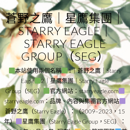
Skip
to
蒼野之鷹｜星鷹集團｜
content
STARRY EAGLE｜
STARRY EAGLE
GROUP（SEG）
本站使用兩個名稱
1｜蒼野之鷹｜Starry
Eagle
2｜星鷹集團｜Starry Eagle
Group（SEG）
官方網站：starryeagle.com
starryeagle.com：品牌、內容與集團官方網站
蒼野之鷹（Starry Eagle）：（2009–2023，15
年）
星鷹集團（Starry Eagle Group，SEG）：