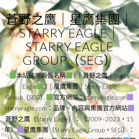
Skip
to
蒼野之鷹｜星鷹集團｜
content
STARRY EAGLE｜
STARRY EAGLE
GROUP（SEG）
本站使用兩個名稱
1｜蒼野之鷹｜Starry
Eagle
2｜星鷹集團｜Starry Eagle
Group（SEG）
官方網站：starryeagle.com
starryeagle.com：品牌、內容與集團官方網站
蒼野之鷹（Starry Eagle）：（2009–2023，15
年）
星鷹集團（Starry Eagle Group，SEG）：