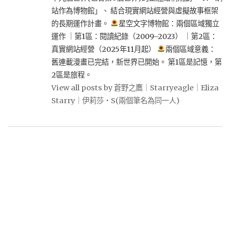
站作為博物館」、 結合現實網站經營與虛擬故事框架
的長期運作計畫。
星空文字博物館：兩個區域獨立
運作 ｜第1區：閱讀紀錄（2009–2023） ｜第2區：
真實網站經營（2025年11月起）
兩個區域意義：
舊連載漫畫已完結，新世界已開始。 第1區是記憶，第
2區是旅程。
View all posts by 蒼野之鷹｜Starryeagle｜Eliza
Starry｜伊莉莎・S(兩個筆名為同一人)