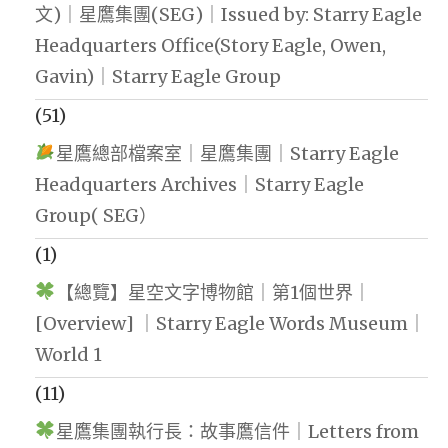
文)｜星鷹集團(SEG)｜Issued by: Starry Eagle
Headquarters Office(Story Eagle, Owen,
Gavin)｜Starry Eagle Group
(51)
星鷹總部檔案室｜星鷹集團｜Starry Eagle
Headquarters Archives｜Starry Eagle
Group( SEG）
(1)
【總覽】星空文字博物館｜第1個世界｜
[Overview] ｜Starry Eagle Words Museum｜
World 1
(11)
星鷹集團執行長：故事鷹信件｜Letters from