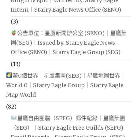
Knightly Epic｜Written by: Starry Eagle
Intern｜Starry Eagle News Office (SENO)
(3)
公告單位：星鷹新聞辦公室 (SENO)｜星鷹集
團(SEG)｜Issued by: Starry Eagle News
Office (SENO)｜Starry Eagle Group (SEG)
(13)
第0個世界｜星鷹集團(SEG)｜星鷹地圖世界｜
World 0｜Starry Eagle Group｜Starry Eagle
Map World
(82)
星鷹自由團體（SEFG）郵件紀錄｜星鷹集團
（SEG）｜Starry Eagle Free Guilds (SEFG)