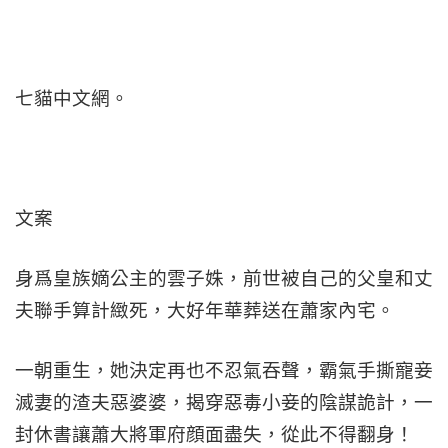
七貓中文網。
文案
身爲皇族嫡公主的雲子姝，前世被自己的父皇和丈
夫聯手算計緻死，大好年華葬送在蕭家內宅。
一朝重生，她決定再也不忍氣吞聲，霸氣手撕寵妾
滅妻的渣夫惡婆婆，揭穿惡毒小妾的陰謀詭計，一
封休書讓蕭大將軍府顔面盡失，從此不得翻身！