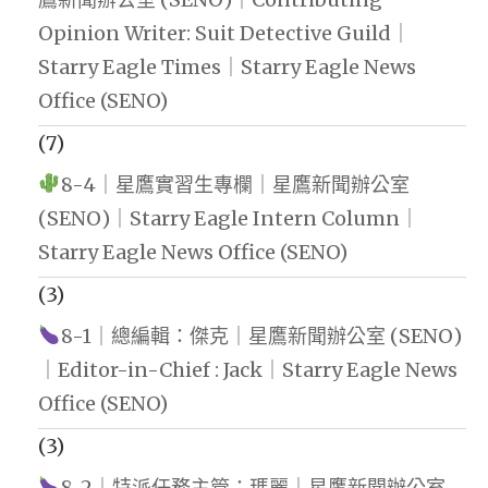
Opinion Writer: Suit Detective Guild｜
Starry Eagle Times｜Starry Eagle News
Office (SENO)
(7)
8-4｜星鷹實習生專欄｜星鷹新聞辦公室
(SENO)｜Starry Eagle Intern Column｜
Starry Eagle News Office (SENO)
(3)
8-1｜總編輯：傑克｜星鷹新聞辦公室 (SENO)
｜Editor-in-Chief : Jack｜Starry Eagle News
Office (SENO)
(3)
8-2｜特派任務主管：瑪麗｜星鷹新聞辦公室