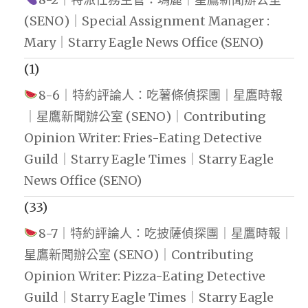
(SENO)｜Special Assignment Manager :
Mary｜Starry Eagle News Office (SENO)
(1)
8-6｜特約評論人：吃薯條偵探團｜星鷹時報
｜星鷹新聞辦公室 (SENO)｜Contributing
Opinion Writer: Fries-Eating Detective
Guild｜Starry Eagle Times｜Starry Eagle
News Office (SENO)
(33)
8-7｜特約評論人：吃披薩偵探團｜星鷹時報｜
星鷹新聞辦公室 (SENO)｜Contributing
Opinion Writer: Pizza-Eating Detective
Guild｜Starry Eagle Times｜Starry Eagle