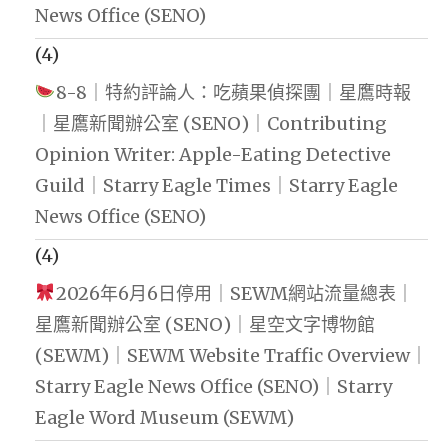
News Office (SENO)
(4)
8-8｜特約評論人：吃蘋果偵探團｜星鷹時報
｜星鷹新聞辦公室 (SENO)｜Contributing
Opinion Writer: Apple-Eating Detective
Guild｜Starry Eagle Times｜Starry Eagle
News Office (SENO)
(4)
2026年6月6日停用｜SEWM網站流量總表｜
星鷹新聞辦公室 (SENO)｜星空文字博物館
(SEWM)｜SEWM Website Traffic Overview｜
Starry Eagle News Office (SENO)｜Starry
Eagle Word Museum (SEWM)