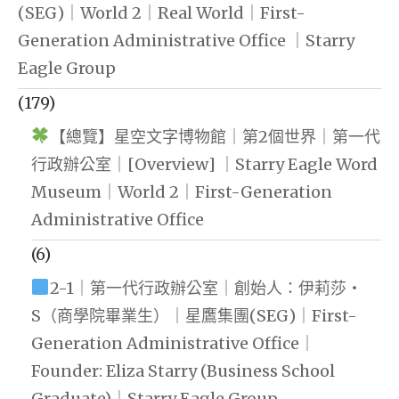
(SEG)｜World 2｜Real World｜First-
Generation Administrative Office ｜Starry
Eagle Group
(179)
【總覽】星空文字博物館｜第2個世界｜第一代
行政辦公室｜[Overview] ｜Starry Eagle Word
Museum｜World 2｜First-Generation
Administrative Office
(6)
2-1｜第一代行政辦公室｜創始人：伊莉莎・
S（商學院畢業生）｜星鷹集團(SEG)｜First-
Generation Administrative Office｜
Founder: Eliza Starry (Business School
Graduate)｜Starry Eagle Group