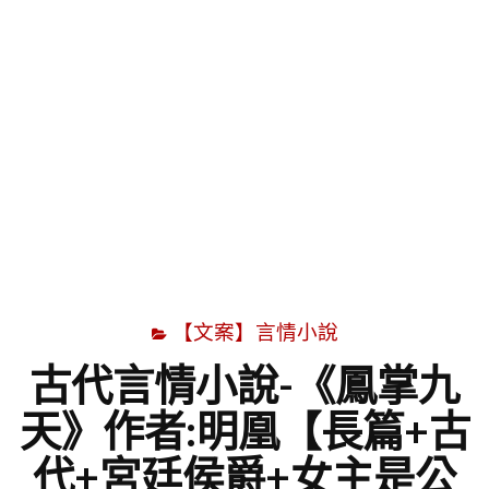
字
【文案】言情小說
古代言情小說-《鳳掌九
天》作者:明凰【長篇+古
代+宮廷侯爵+女主是公