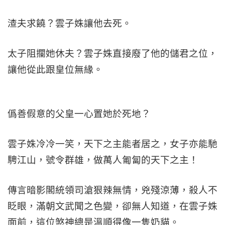
渣夫求饒？雲子姝讓他去死。
太子阻攔她休夫？雲子姝直接廢了他的儲君之位，
讓他從此跟皇位無緣。
僞善假意的父皇一心置她於死地？
雲子姝冷冷一笑，天下之主能者居之，女子亦能馳
騁江山，號令群雄，做萬人匍匐的天下之主！
傳言暗影閣統領司滄狠辣無情，兇殘涼薄，殺人不
眨眼，滿朝文武聞之色變，卻無人知道，在雲子姝
面前，這位煞神總是溫順得像一隻奶貓。