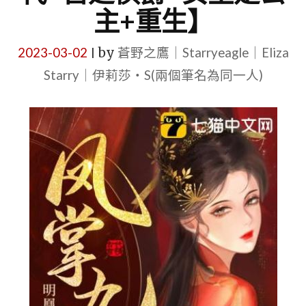
主+重生】
2023-03-02
by
蒼野之鷹｜Starryeagle｜Eliza
|
Starry｜伊莉莎・S(兩個筆名為同一人)