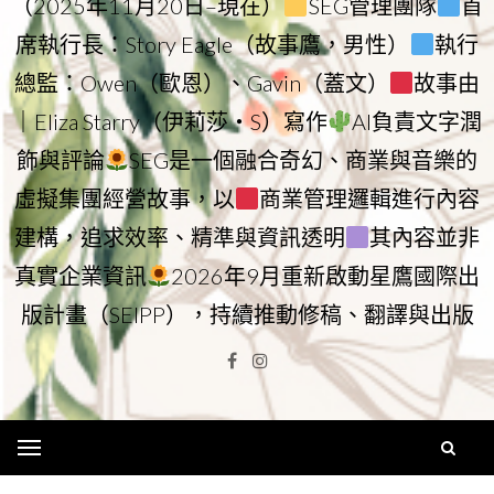
（2025年11月20日–現在）
SEG管理團隊
首
席執行長：Story Eagle（故事鷹，男性）
執行
總監：Owen（歐恩）、Gavin（蓋文）
故事由
｜Eliza Starry（伊莉莎・S）寫作
AI負責文字潤
飾與評論
SEG是一個融合奇幻、商業與音樂的
虛擬集團經營故事，以
商業管理邏輯進行內容
建構，追求效率、精準與資訊透明
其內容並非
真實企業資訊
2026年9月重新啟動星鷹國際出
版計畫（SEIPP），持續推動修稿、翻譯與出版
Facebook
Instagram
Menu