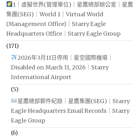
1｜虛擬世界(管理單位)｜星鷹總部辦公室｜星鷹
集團(SEG)｜World 1｜Virtual World
(Management Office)｜Starry Eagle
Headquarters Office｜Starry Eagle Group
(171)
2026年3月11日停用｜星空國際機場｜
Disabled on March 11, 2026｜Starry
International Airport
(5)
星鷹總部郵件紀錄｜星鷹集團(SEG)｜Starry
Eagle Headquarters Email Records｜Starry
Eagle Group
(6)