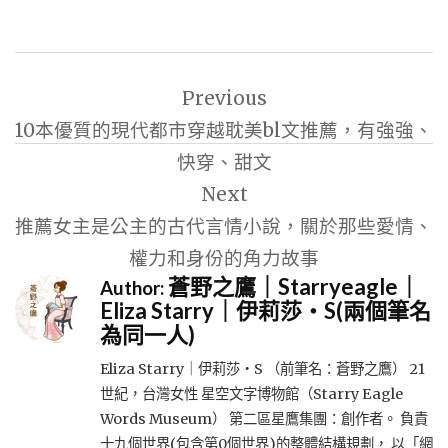
文
Previous
章
10本優質的現代都市穿越耽美bl文推薦，有強強、
導
快穿、甜文
覽
Next
推薦女主是公主的古代言情小說，關於那些愛情、
權力和身份的角力故事
蒼野之鷹｜Starryeagle｜
Author:
Eliza Starry｜伊莉莎・S(兩個筆名
為同一人)
Eliza Starry｜伊莉莎・S （前筆名：蒼野之鷹） 21
世紀，台灣女性 星空文字博物館（Starry Eagle
Words Museum） 第二區星鷹集團：創作者。 負責
十九個世界(包含第0個世界)的整體結構規劃， 以「網