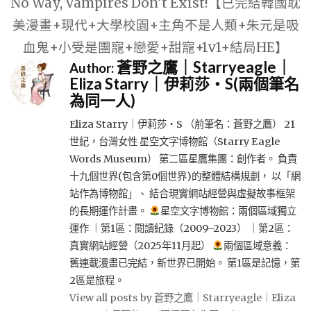
No Way, Vampires Don’t Exist!【已完結韓國耽
美漫畫+現代+大學校園+主角不是人類+朱元是吸
血鬼+小受是團寵+戀愛+甜寵+1v1+結局HE】
蒼野之鷹｜Starryeagle｜
Author:
Eliza Starry｜伊莉莎・S(兩個筆名
為同一人)
Eliza Starry｜伊莉莎・S （前筆名：蒼野之鷹） 21
世紀，台灣女性 星空文字博物館（Starry Eagle
Words Museum） 第二區星鷹集團：創作者。 負責
十九個世界(包含第0個世界)的整體結構規劃， 以「網
站作為博物館」、 結合現實網站經營與虛擬故事框架
的長期運作計畫。
星空文字博物館：兩個區域獨立
運作 ｜第1區：閱讀紀錄（2009–2023） ｜第2區：
真實網站經營（2025年11月起）
兩個區域意義：
舊連載漫畫已完結，新世界已開始。 第1區是記憶，第
2區是旅程。
View all posts by 蒼野之鷹｜Starryeagle｜Eliza