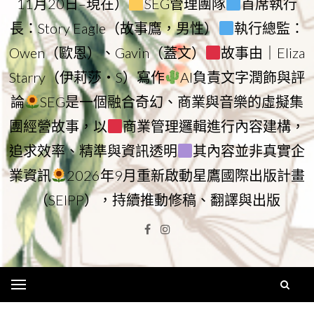
11月20日–現在）
SEG管理團隊
首席執行
長：Story Eagle（故事鷹，男性）
執行總監：
Owen（歐恩）、Gavin（蓋文）
故事由｜Eliza
Starry（伊莉莎・S）寫作
AI負責文字潤飾與評
論
SEG是一個融合奇幻、商業與音樂的虛擬集
團經營故事，以
商業管理邏輯進行內容建構，
追求效率、精準與資訊透明
其內容並非真實企
業資訊
2026年9月重新啟動星鷹國際出版計畫
（SEIPP），持續推動修稿、翻譯與出版
Facebook
Instagram
Menu