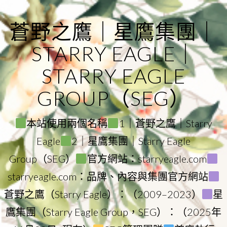
Skip
to
蒼野之鷹｜星鷹集團｜
content
STARRY EAGLE｜
STARRY EAGLE
GROUP（SEG）
本站使用兩個名稱
1｜蒼野之鷹｜Starry
Eagle
2｜星鷹集團｜Starry Eagle
Group（SEG）
官方網站：starryeagle.com
starryeagle.com：品牌、內容與集團官方網站
蒼野之鷹（Starry Eagle）：（2009–2023）
星
鷹集團（Starry Eagle Group，SEG）：（2025年