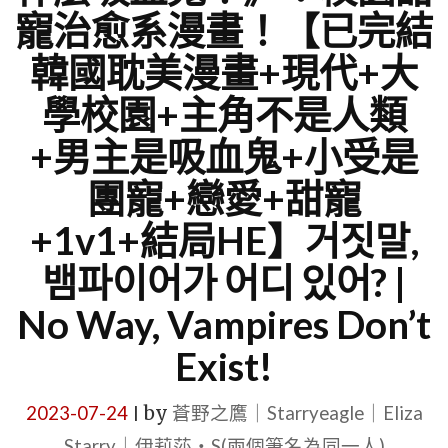
寵治愈系漫畫！【已完結
韓國耽美漫畫+現代+大
學校園+主角不是人類
+男主是吸血鬼+小受是
團寵+戀愛+甜寵
+1v1+結局HE】거짓말,
뱀파이어가 어디 있어? |
No Way, Vampires Don’t
Exist!
2023-07-24
by
蒼野之鷹｜Starryeagle｜Eliza
|
Starry｜伊莉莎・S(兩個筆名為同一人)