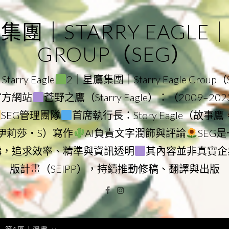
｜STARRY EAGLE｜ST
GROUP（SEG）
rry Eagle
2｜星鷹集團｜Starry Eagle Group
團官方網站
蒼野之鷹（Starry Eagle）：（2009–20
SEG管理團隊
首席執行長：Story Eagle（故事
ry（伊莉莎・S）寫作
AI負責文字潤飾與評論
SEG
構，追求效率、精準與資訊透明
其內容並非真實企
版計畫（SEIPP），持續推動修稿、翻譯與出版
Facebook
Instagram