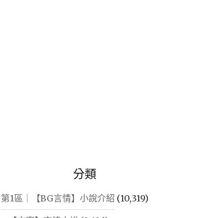
鍵
字:
分類
第1區｜【BG言情】小說介紹
(10,319)