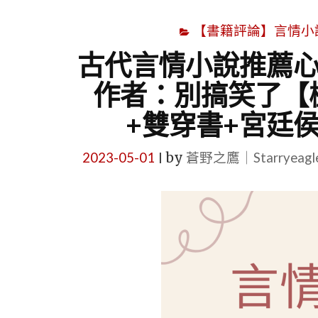
【書籍評論】言情小說心得
古代言情小說推薦心
作者：別搞笑了【
+雙穿書+宮廷
2023-05-01
by
蒼野之鷹｜Starryeag
|