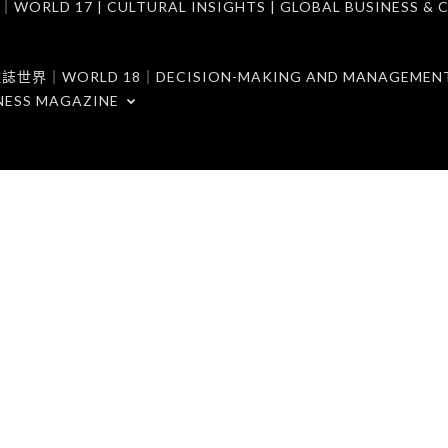
7 | CULTURAL INSIGHTS | GLOBAL BUSINESS & C
ORLD 18｜DECISION-MAKING AND MANAGEMENT 
NESS MAGAZINE