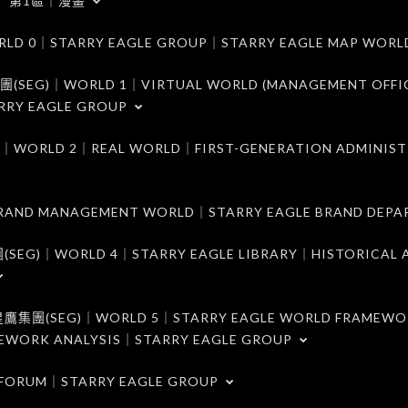
第1區｜漫畫
｜STARRY EAGLE GROUP｜STARRY EAGLE MAP WORL
)｜WORLD 1｜VIRTUAL WORLD (MANAGEMENT OFFI
RRY EAGLE GROUP
D 2｜REAL WORLD｜FIRST-GENERATION ADMINIST
MANAGEMENT WORLD｜STARRY EAGLE BRAND DEPA
ORLD 4｜STARRY EAGLE LIBRARY｜HISTORICAL A
EG)｜WORLD 5｜STARRY EAGLE WORLD FRAMEWO
MEWORK ANALYSIS｜STARRY EAGLE GROUP
ORUM｜STARRY EAGLE GROUP