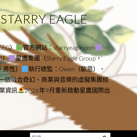
ARRY EAGLE
（SEG）
官方網站：starryeagle.com
23）
星鷹集團（Starry Eagle Group，
鷹，男性）
執行總監：Owen（歐恩）、
是一個融合奇幻、商業與音樂的虛擬集團經
業資訊
2026年9月重新啟動星鷹國際出
搜
Menu