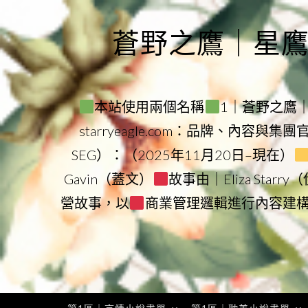
Skip
to
蒼野之鷹｜星鷹集團
content
本站使用兩個名稱
1｜蒼野之鷹｜Sta
starryeagle.com：品牌、內容與集
SEG）：（2025年11月20日–現在）
Gavin（蓋文）
故事由｜Eliza Star
營故事，以
商業管理邏輯進行內容建