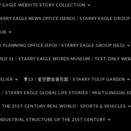
LE WEBSITE STORY COLLECTION
 EAGLE NEWS OFFICE (SENO)｜STARRY EAGLE GROUP
LUB
ANNING OFFICE (SPO)｜STARRY EAGLE GROUP (SEG)
｜STARRY EAGLE WORDS MUSEUM｜TEXT-ONLY WEB
ELIER
13｜星空鬱金香花園｜STARRY TULIP GARDEN
RY EAGLE GLOBAL LIFE STORIES｜MULTILINGUAL E
21ST-CENTURY REAL WORLD．SPORTS & VEHICLES
TRIAL STRUCTURE OF THE 21ST CENTURY