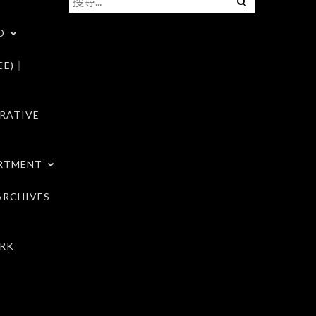
尋
D
關
鍵
CE)｜
字:
RATIVE
RTMENT
RCHIVES
RK