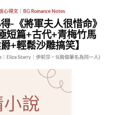
文｜BG Romance Notes
得-《將軍夫人很惜命》
極短篇+古代+青梅竹馬
侯爵+輕鬆沙雕搞笑】
le｜Eliza Starry｜伊莉莎・S(兩個筆名為同一人)