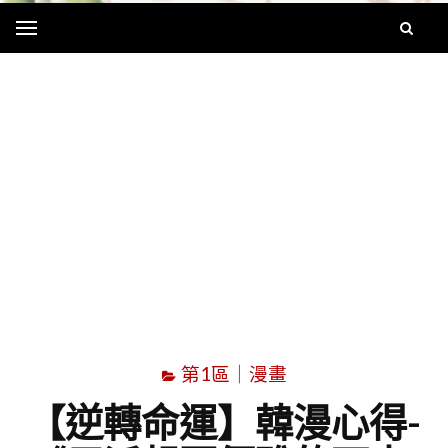
Menu
字
第1區｜漫畫
【逆轉命運】韓漫心得-