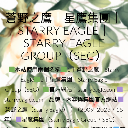
Skip
to
蒼野之鷹｜星鷹集團｜
content
STARRY EAGLE｜
STARRY EAGLE
GROUP（SEG）
本站使用兩個名稱
1｜蒼野之鷹｜Starry
Eagle
2｜星鷹集團｜Starry Eagle
Group（SEG）
官方網站：starryeagle.com
starryeagle.com：品牌、內容與集團官方網站
蒼野之鷹（Starry Eagle）：（2009–2023，15
年）
星鷹集團（Starry Eagle Group，SEG）：