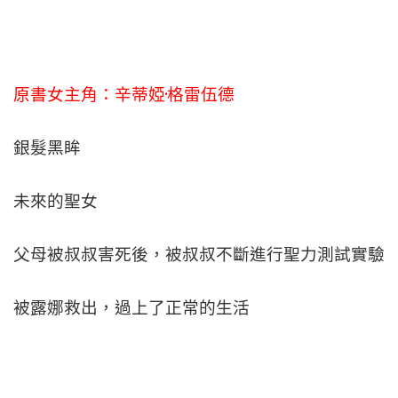
原書女主角：辛蒂婭·格雷伍德
銀髮黑眸
未來的聖女
父母被叔叔害死後，被叔叔不斷進行聖力測試實驗
被露娜救出，過上了正常的生活