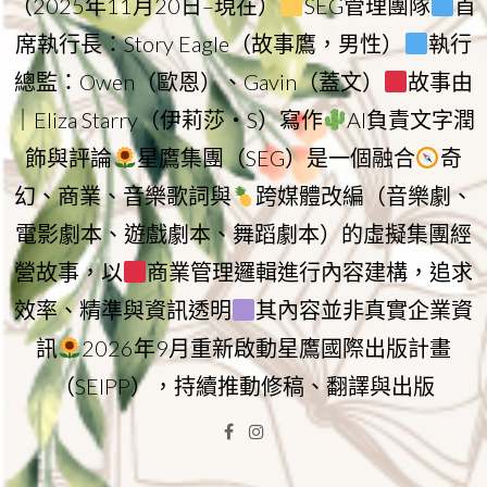
（2025年11月20日–現在）
SEG管理團隊
首
席執行長：Story Eagle（故事鷹，男性）
執行
總監：Owen（歐恩）、Gavin（蓋文）
故事由
｜Eliza Starry（伊莉莎・S）寫作
AI負責文字潤
飾與評論
星鷹集團（SEG）是一個融合
奇
幻、商業、音樂歌詞與
跨媒體改編（音樂劇、
電影劇本、遊戲劇本、舞蹈劇本）的虛擬集團經
營故事，以
商業管理邏輯進行內容建構，追求
效率、精準與資訊透明
其內容並非真實企業資
訊
2026年9月重新啟動星鷹國際出版計畫
（SEIPP），持續推動修稿、翻譯與出版
Facebook
Instagram