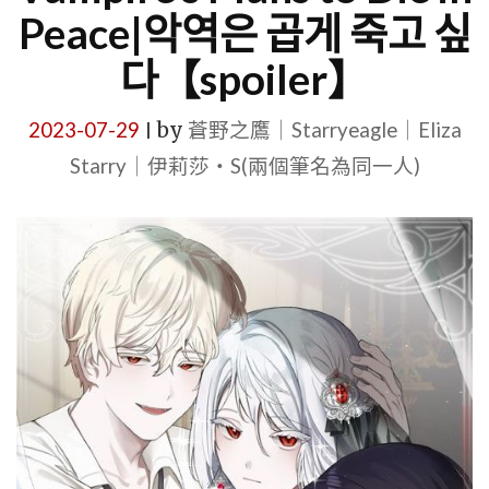
Peace|악역은 곱게 죽고 싶
다【spoiler】
2023-07-29
by
蒼野之鷹｜Starryeagle｜Eliza
|
Starry｜伊莉莎・S(兩個筆名為同一人)