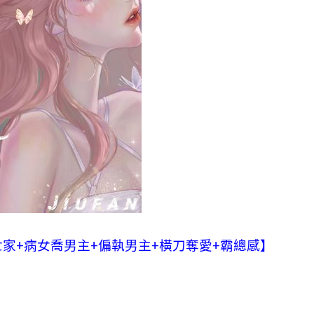
世家+病女喬男主+偏執男主+橫刀奪愛+霸總感】