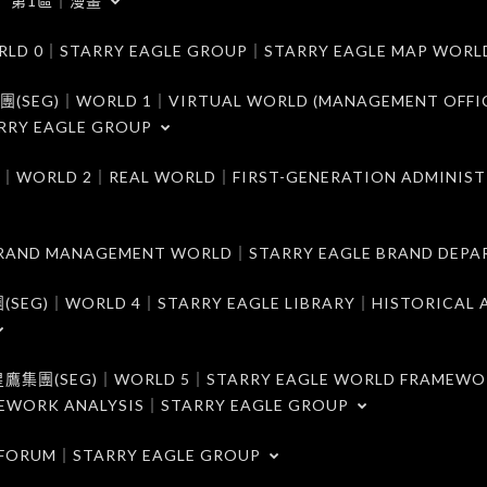
第1區｜漫畫
｜STARRY EAGLE GROUP｜STARRY EAGLE MAP WORL
)｜WORLD 1｜VIRTUAL WORLD (MANAGEMENT OFFI
RRY EAGLE GROUP
D 2｜REAL WORLD｜FIRST-GENERATION ADMINIST
MANAGEMENT WORLD｜STARRY EAGLE BRAND DEPA
ORLD 4｜STARRY EAGLE LIBRARY｜HISTORICAL A
EG)｜WORLD 5｜STARRY EAGLE WORLD FRAMEWO
MEWORK ANALYSIS｜STARRY EAGLE GROUP
ORUM｜STARRY EAGLE GROUP