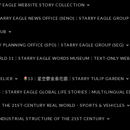
LE WEBSITE STORY COLLECTION
 EAGLE NEWS OFFICE (SENO)｜STARRY EAGLE GROUP
LUB
ANNING OFFICE (SPO)｜STARRY EAGLE GROUP (SEG)
｜STARRY EAGLE WORDS MUSEUM｜TEXT-ONLY WEB
ELIER
13｜星空鬱金香花園｜STARRY TULIP GARDEN
RY EAGLE GLOBAL LIFE STORIES｜MULTILINGUAL E
21ST-CENTURY REAL WORLD．SPORTS & VEHICLES
TRIAL STRUCTURE OF THE 21ST CENTURY