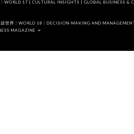
7 | CULTURAL INSIGHTS | GLOBAL BUSINESS & C
ORLD 18｜DECISION-MAKING AND MANAGEMENT 
NESS MAGAZINE