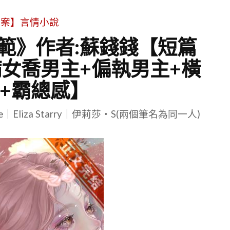
文案】言情小說
範》作者:蘇錢錢【短篇
病女喬男主+偏執男主+橫
+霸總感】
le｜Eliza Starry｜伊莉莎・S(兩個筆名為同一人)