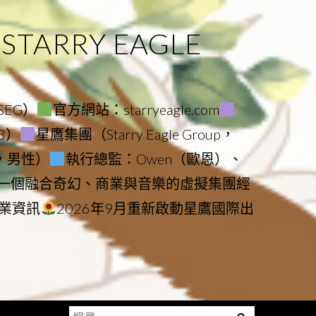
ARRY EAGLE
（SEG）
官方網站：starryeagle.com
23）
星鷹集團（Starry Eagle Group，
鷹，男性）
執行總監：Owen（歐恩）、
是一個融合奇幻、商業與音樂的虛擬集團經
業資訊
2026年9月重新啟動星鷹國際出
搜
Menu