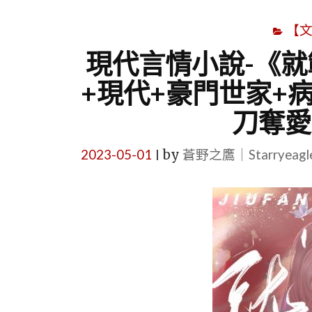
【
現代言情小說-《就
+現代+豪門世家+
刀奪愛
2023-05-01
by
蒼野之鷹｜Starryeag
|