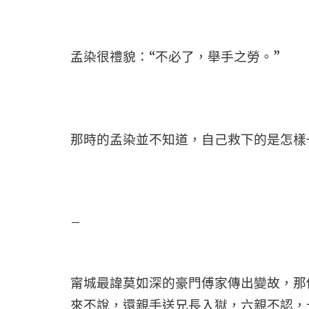
孟染很禮貌：“不必了，舉手之勞。”
那時的孟染並不知道，自己救下的是怎樣
–
甯城最諱莫如深的豪門傅家傳出變故，那
來不說，還親手送兄長入獄，六親不認，