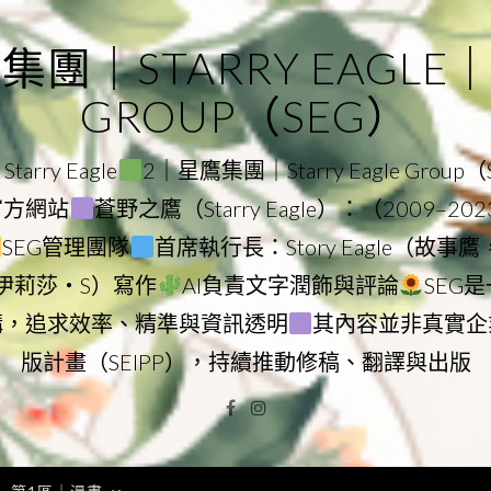
｜STARRY EAGLE｜ST
GROUP（SEG）
rry Eagle
2｜星鷹集團｜Starry Eagle Group
團官方網站
蒼野之鷹（Starry Eagle）：（2009–20
SEG管理團隊
首席執行長：Story Eagle（故事
ry（伊莉莎・S）寫作
AI負責文字潤飾與評論
SEG
構，追求效率、精準與資訊透明
其內容並非真實企
版計畫（SEIPP），持續推動修稿、翻譯與出版
Facebook
Instagram