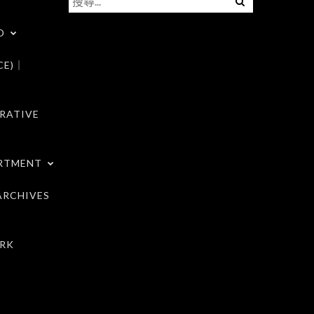
尋
D
關
鍵
CE)｜
字:
RATIVE
RTMENT
RCHIVES
RK