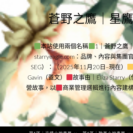
Skip
to
蒼野之鷹｜星鷹集團
content
本站使用兩個名稱
1｜蒼野之鷹｜Sta
starryeagle.com：品牌、內容與集
SEG）：（2025年11月20日–現在）
Gavin（蓋文）
故事由｜Eliza Star
營故事，以
商業管理邏輯進行內容建