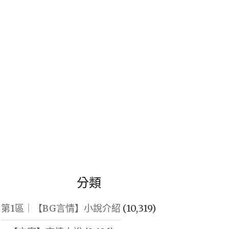
鍵
字:
分類
第1區｜【BG言情】小說介紹
(10,319)