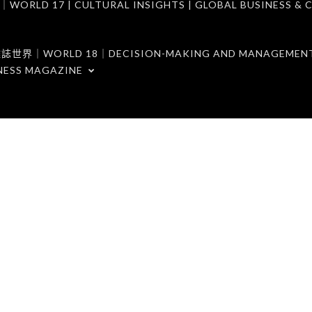
7 | CULTURAL INSIGHTS | GLOBAL BUSINESS & C
ORLD 18｜DECISION-MAKING AND MANAGEMENT 
NESS MAGAZINE