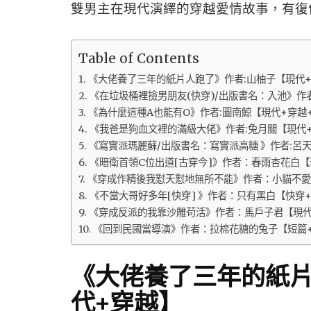
雙男主在現代演繹的穿越愛情故事，有復
Table of Contents
《大佬養了三年的紙片人跑了》作者:山柚子【現代
《在垃圾桶裡撿男朋友(快穿)/出版書名：入池》作
《為什麼這種A也能有O》作者:圖南鯨【現代+穿越
《我爸是狗血文裡的滿級大佬》作者:兔月關【現代
《寫實派瑪麗蘇/出版書名：寫實派高糖 》作者:呂
《暗衛首領C位出道[古穿今]》作者：春雨杏花白【
《穿成作精後我懟天懟地無所不能》作者：小貓不愛
《不當大哥好多年[快穿] 》作者：只有黑白【快穿
《穿成反派的我靠沙雕苟活》作者：馬戶子君【現代
《回到民國當導演》作者：拉棉花糖的兔子【短篇
《大佬養了三年的紙片
代+穿越】