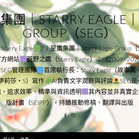
｜STARRY EAGLE｜ST
GROUP（SEG）
rry Eagle
2｜星鷹集團｜Starry Eagle Group
團官方網站
蒼野之鷹（Starry Eagle）：（2009–20
SEG管理團隊
首席執行長：Story Eagle（故事
ry（伊莉莎・S）寫作
AI負責文字潤飾與評論
SEG
構，追求效率、精準與資訊透明
其內容並非真實企
版計畫（SEIPP），持續推動修稿、翻譯與出版
Facebook
Instagram