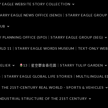
LE WEBSITE STORY COLLECTION
 EAGLE NEWS OFFICE (SENO)｜STARRY EAGLE GROUP
LUB
ANNING OFFICE (SPO)｜STARRY EAGLE GROUP (SEG)
｜STARRY EAGLE WORDS MUSEUM｜TEXT-ONLY WEB
ELIER
13｜星空鬱金香花園｜STARRY TULIP GARDEN
RY EAGLE GLOBAL LIFE STORIES｜MULTILINGUAL E
21ST-CENTURY REAL WORLD．SPORTS & VEHICLES
TRIAL STRUCTURE OF THE 21ST CENTURY