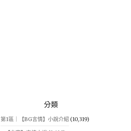
鍵
字:
分類
第1區｜【BG言情】小說介紹
(10,319)