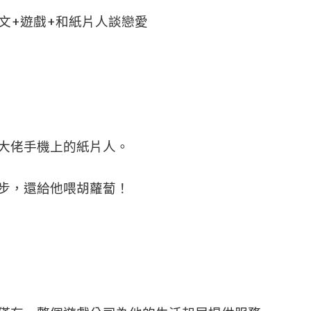
文+遊戲+和紙片人談戀愛
大佬手機上的紙片人。
步，還給他喂胡蘿蔔！