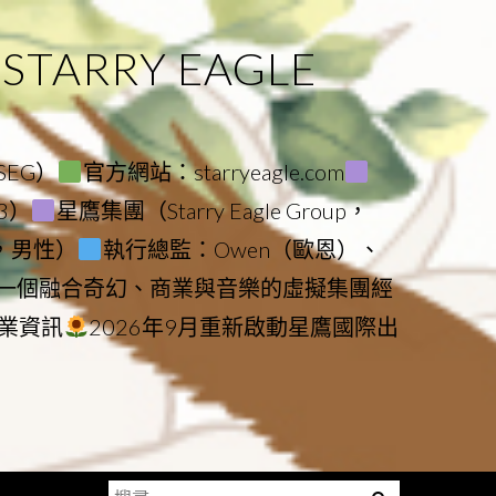
ARRY EAGLE
（SEG）
官方網站：starryeagle.com
23）
星鷹集團（Starry Eagle Group，
鷹，男性）
執行總監：Owen（歐恩）、
是一個融合奇幻、商業與音樂的虛擬集團經
業資訊
2026年9月重新啟動星鷹國際出
搜
Menu