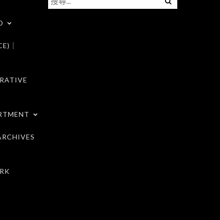
尋
D
關
鍵
CE)｜
字:
RATIVE
RTMENT
RCHIVES
RK