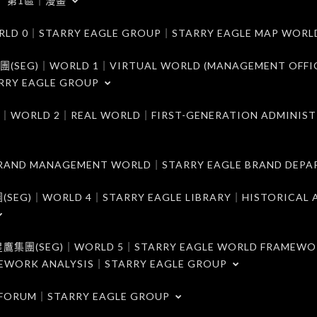
第1區｜漫畫
｜STARRY EAGLE GROUP｜STARRY EAGLE MAP WORL
)｜WORLD 1｜VIRTUAL WORLD (MANAGEMENT OFFI
RRY EAGLE GROUP
D 2｜REAL WORLD｜FIRST-GENERATION ADMINIST
MANAGEMENT WORLD｜STARRY EAGLE BRAND DEPA
ORLD 4｜STARRY EAGLE LIBRARY｜HISTORICAL A
EG)｜WORLD 5｜STARRY EAGLE WORLD FRAMEWO
MEWORK ANALYSIS｜STARRY EAGLE GROUP
ORUM｜STARRY EAGLE GROUP