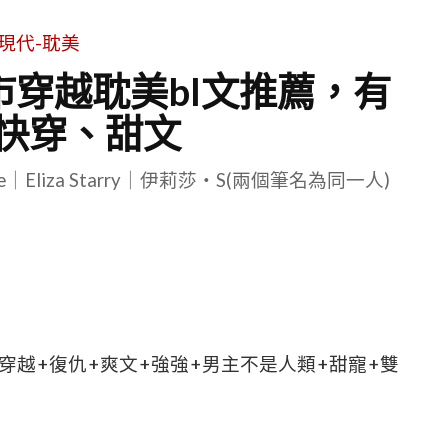
現代-耽美
市穿越耽美bl文推薦，有
快穿、甜文
le｜Eliza Starry｜伊莉莎・S(兩個筆名為同一人)
+穿越+復仇+爽文+強強+男主不是人類+甜寵+雙