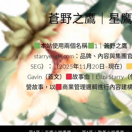
Skip
to
蒼野之鷹｜星鷹集團
content
本站使用兩個名稱
1｜蒼野之鷹｜Sta
starryeagle.com：品牌、內容與集
SEG）：（2025年11月20日–現在）
Gavin（蓋文）
故事由｜Eliza Star
營故事，以
商業管理邏輯進行內容建