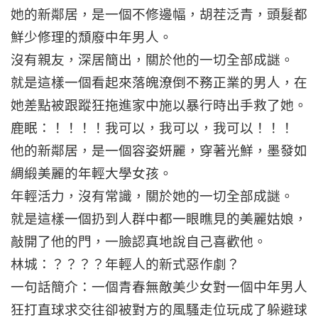
她的新鄰居，是一個不修邊幅，胡茬泛青，頭髮都
鮮少修理的頹廢中年男人。
沒有親友，深居簡出，關於他的一切全部成謎。
就是這樣一個看起來落魄潦倒不務正業的男人，在
她差點被跟蹤狂拖進家中施以暴行時出手救了她。
鹿眠：！！！！我可以，我可以，我可以！！！
他的新鄰居，是一個容姿妍麗，穿著光鮮，墨發如
綢緞美麗的年輕大學女孩。
年輕活力，沒有常識，關於她的一切全部成謎。
就是這樣一個扔到人群中都一眼瞧見的美麗姑娘，
敲開了他的門，一臉認真地說自己喜歡他。
林城：？？？？年輕人的新式惡作劇？
一句話簡介：一個青春無敵美少女對一個中年男人
狂打直球求交往卻被對方的風騷走位玩成了躲避球