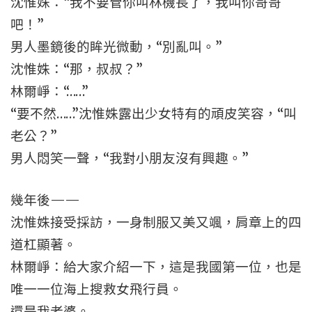
沈惟姝：“我不要管你叫林機長了，我叫你哥哥
吧！”
男人墨鏡後的眸光微動，“別亂叫。”
沈惟姝：“那，叔叔？”
林爾崢：“……”
“要不然……”沈惟姝露出少女特有的頑皮笑容，“叫
老公？”
男人悶笑一聲，“我對小朋友沒有興趣。”
幾年後——
沈惟姝接受採訪，一身制服又美又颯，肩章上的四
道杠顯著。
林爾崢：給大家介紹一下，這是我國第一位，也是
唯一一位海上搜救女飛行員。
還是我老婆。