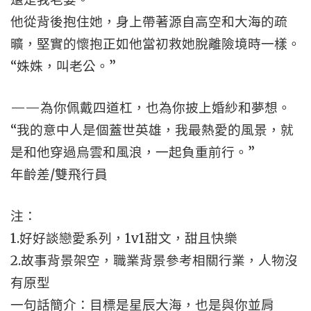
他從背後抱住她，身上帶著源自高空和大海的疏
曠，堅實的懷抱正如他當初救她脫離險境時一樣。
“姝姝，叫老公。”
——為你佩戴四道杠，也為你披上婚紗和夢想。
“我的意中人是個蓋世英雄，我最熱愛的風景，就
是和他穿過烏雲和風浪，一起負重前行。”
年齡差/雙飛行員
注：
1.好好談戀愛系列，1v1甜文，甜且快樂
2.故事背景架空，職業背景參考相關行業，人物沒
有原型
一句話簡介：目標是星辰大海，也是與你並肩