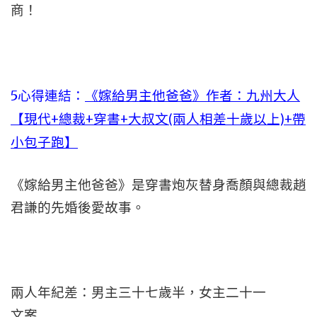
商！
5心得連結：
《嫁給男主他爸爸》作者：九州大人
【現代+總裁+穿書+大叔文(兩人相差十歲以上)+帶
小包子跑】
《嫁給男主他爸爸》是穿書炮灰替身喬顏與總裁趙
君謙的先婚後愛故事。
兩人年紀差：男主三十七歲半，女主二十一
文案