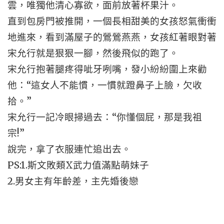
雲，唯獨他清心寡欲，面前放著杯果汁。
直到包房門被推開，一個長相甜美的女孩怒氣衝衝
地進來，看到滿屋子的鶯鶯燕燕，女孩紅著眼對著
宋允行就是狠狠一腳，然後飛似的跑了。
宋允行抱著腿疼得呲牙咧嘴，發小紛紛圍上來勸
他：“這女人不能慣，一慣就蹬鼻子上臉，欠收
拾。”
宋允行一記冷眼掃過去：“你懂個屁，那是我祖
宗!”
說完，拿了衣服連忙追出去。
PS:1.斯文敗類X武力值滿點萌妹子
2.男女主有年齡差，主先婚後戀