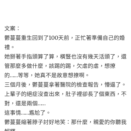
文案：
鬱蔓蔓重生回到了100天前，正忙著準備自己的婚
禮。
她掰著手指頭算了算，橫豎也沒有幾天活頭了，還
管那麼多做什麼，該踢的踢，欠虐的虐，想撩
的……等等，她真不是故意想撩啊。
三個月後，鬱蔓蔓拿著醫院的檢查報告，懵逼了。
上輩子的絕症沒查出來，肚子裡卻長了個東西，不
對，還是兩個……
這事情……尷尬了。
鬱蔓蔓縮著脖子討好地笑：那什麼，親愛的你聽我