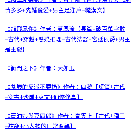
《糙漢和嬌娘》作者：月半喵【古代+深入人心劇
情多多+先婚後愛+男主是獵戶+糙漢文】
《龍飛鳳仵》作者：莫風流【長篇+破百萬字數
+古代+穿越+懸疑推理+古代法醫+宮廷侯爵+男主
是王爺】
《衡門之下》作者：天如玉
《養壞的反派不要扔》作者：四藏【短篇+古代
+穿書+沙雕+爽文+仙俠修真】
《賣油娘與豆腐郎》作者：青雲上【古代+種田
+甜寵+小人物的日常溫馨】