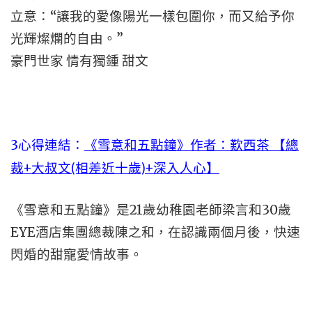
立意：“讓我的愛像陽光一樣包圍你，而又給予你
光輝燦爛的自由。”
豪門世家 情有獨鍾 甜文
3心得連結：
《雪意和五點鐘》作者：歎西茶 【總
裁+大叔文(相差近十歲)+深入人心】
《雪意和五點鐘》是21歲幼稚園老師梁言和30歲
EYE酒店集團總裁陳之和，在認識兩個月後，快速
閃婚的甜寵愛情故事。