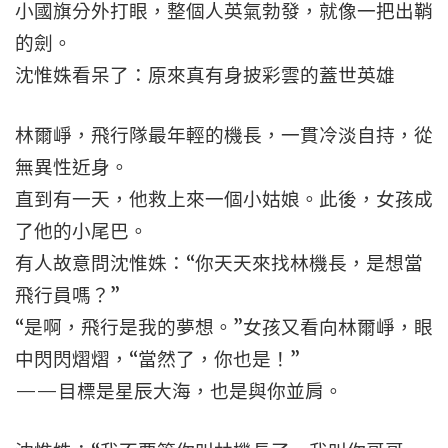
小國旗分外打眼，整個人英氣勃發，就像一把出鞘
的劍。
沈惟姝看呆了：原來真有身披彩雲的蓋世英雄
林爾崢，飛行隊最年輕的機長，一貫冷淡自持，從
無異性近身。
直到有一天，他救上來一個小姑娘。此後，女孩成
了他的小尾巴。
有人故意問沈惟姝：“你天天來找林機長，是想當
飛行員嗎？”
“是啊，飛行是我的夢想。”女孩又看向林爾崢，眼
中閃閃熠熠，“當然了，你也是！”
——目標是星辰大海，也是與你並肩。