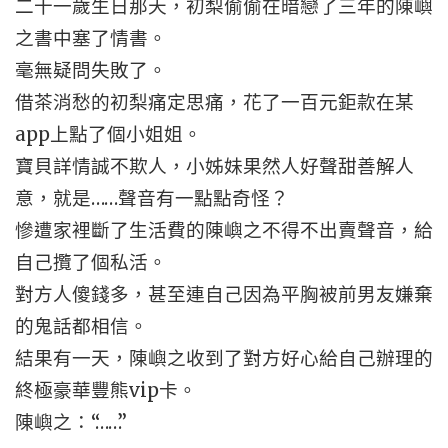
二十一歲生日那天，初梨偷偷在暗戀了三年的陳嶼
之書中塞了情書。
毫無疑問失敗了。
借茶消愁的初梨痛定思痛，花了一百元鉅款在某
app上點了個小姐姐。
寶貝詳情誠不欺人，小姊妹果然人好聲甜善解人
意，就是……聲音有一點點奇怪？
慘遭家裡斷了生活費的陳嶼之不得不出賣聲音，給
自己攬了個私活。
對方人傻錢多，甚至連自己因為平胸被前男友嫌棄
的鬼話都相信。
結果有一天，陳嶼之收到了對方好心給自己辦理的
終極豪華豐熊vip卡。
陳嶼之：“……”