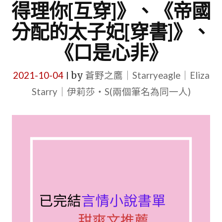
得理你[互穿]》、《帝國
分配的太子妃[穿書]》、
《口是心非》
2021-10-04
by
蒼野之鷹｜Starryeagle｜Eliza
|
Starry｜伊莉莎・S(兩個筆名為同一人)