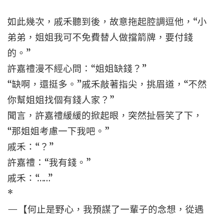
如此幾次，戚禾聽到後，故意拖起腔調逗他，“小
弟弟，姐姐我可不免費替人做擋箭牌，要付錢
的。”
許嘉禮漫不經心問：“姐姐缺錢？”
“缺啊，還挺多。”戚禾敲著指尖，挑眉道，“不然
你幫姐姐找個有錢人家？”
聞言，許嘉禮緩緩的掀起眼，突然扯唇笑了下，
“那姐姐考慮一下我吧。”
戚禾：“？”
許嘉禮：“我有錢。”
戚禾：“……”
*
—【何止是野心，我預謀了一輩子的念想，從遇