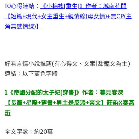
10心得連結：
《小棉襖[重生]》作者：城南花開
【短篇+現代+女主重生+親情線(母女情)+無CP(主
角無感情線)】
好看言情小說推薦(有心得文、文案|甜寵文為主)
連結：以下藍色字體
1
《帝國分配的太子妃[穿書]》作者：暮見春深
【長篇+星際+穿書+男主是反派+爽文】莊染X秦燕
珩
全文字數：約20萬