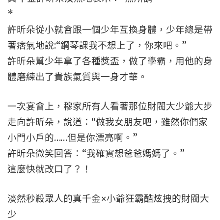
*
許昕朵從小就會跟一個少年互換身體，少年總是帶
著痞氣地說:“鋼琴課我不想上了，你來吧。”
許昕朵幫少年拿了各種獎盃，做了學霸，用他的身
體磨練出了貴族氣質與一身才華。
一次宴會上，穆家所有人看著那位財閥大少爺大步
走向許昕朵，說道：“做我女朋友吧，雖然你們家
小門小戶的……但是你漂亮啊。”
許昕朵微笑回答：“我確實想爸爸媽媽了。”
這麼快就改口了？！
淡然秒殺眾人的真千金×小爺狂霸酷炫拽的財閥大
少