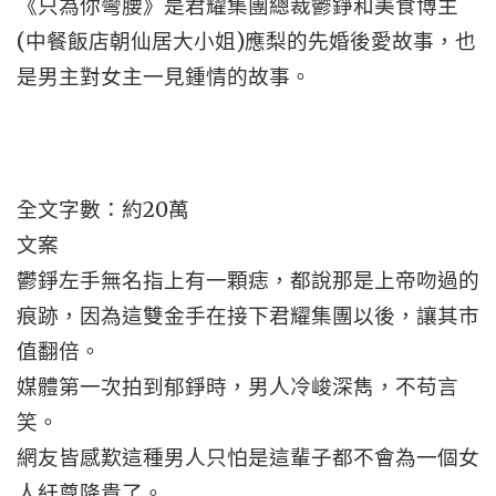
《只為你彎腰》是君耀集團總裁鬱錚和美食博主
(中餐飯店朝仙居大小姐)應梨的先婚後愛故事，也
是男主對女主一見鍾情的故事。
全文字數：約20萬
文案
鬱錚左手無名指上有一顆痣，都說那是上帝吻過的
痕跡，因為這雙金手在接下君耀集團以後，讓其市
值翻倍。
媒體第一次拍到郁錚時，男人冷峻深雋，不苟言
笑。
網友皆感歎這種男人只怕是這輩子都不會為一個女
人紆尊降貴了。