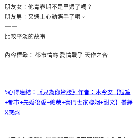
朋友女：他青春期不是早過了嗎？
朋友男：又遇上心動選手了唄。
——
比較平淡的故事
內容標籤： 都市情緣 愛情戰爭 天作之合
5心得連結：
《只為你彎腰》作者：木今安【短篇
+都市+先婚後愛+總裁+豪門世家聯姻+甜文】鬱錚
X應梨