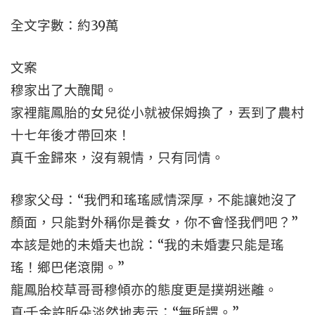
全文字數：約39萬
文案
穆家出了大醜聞。
家裡龍鳳胎的女兒從小就被保姆換了，丟到了農村
十七年後才帶回來！
真千金歸來，沒有親情，只有同情。
穆家父母：“我們和瑤瑤感情深厚，不能讓她沒了
顏面，只能對外稱你是養女，你不會怪我們吧？”
本該是她的未婚夫也說：“我的未婚妻只能是瑤
瑤！鄉巴佬滾開。”
龍鳳胎校草哥哥穆傾亦的態度更是撲朔迷離。
真·千金許昕朵淡然地表示：“無所謂。”