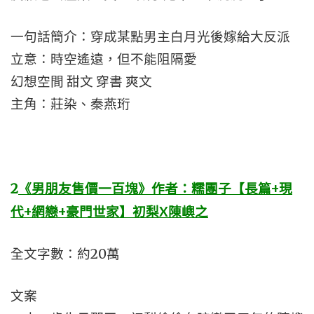
一句話簡介：穿成某點男主白月光後嫁給大反派
立意：時空遙遠，但不能阻隔愛
幻想空間 甜文 穿書 爽文
主角：莊染、秦燕珩
2
《男朋友售價一百塊》作者：糯團子【長篇+現
代+網戀+豪門世家】初梨X陳嶼之
全文字數：約20萬
文案