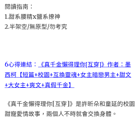
閱讀指南：
1.甜系腰精x鹽系撩神
2.半架空/無原型/勿考究
6心得連結：
《真千金懶得理你[互穿]》作者：墨
西柯【短篇+校園+互換靈魂+女主暗戀男主+甜文
+大女主+爽文+真假千金】
《真千金懶得理你[互穿]》是許昕朵和童延的校園
甜寵愛情故事，兩個人不時就會交換身體。