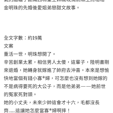
金明珠的先婚後愛姐弟戀甜文故事。
全文字數：約19萬
文案
重活一世，明珠想開了。
辛苦創業太累，相信男人太傻，這輩子，陸明書剛
來退婚，她轉身就嫁進了帥府去沖喜。本來是想愉
快地當個有錢小寡*婦，可怎麼也沒有想到她嫁的
不是病得要死的大公子，而是他弟弟——她前世
的冤家死對頭。
她的小丈夫，未來少帥這會才十六，毛都沒長
齊……這讓她怎麼當寡*婦啊摔！