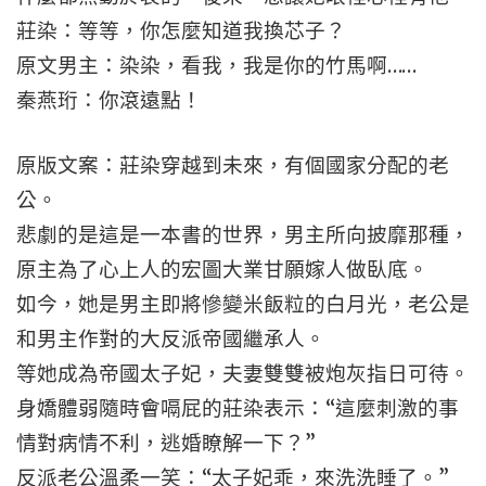
莊染：等等，你怎麼知道我換芯子？
原文男主：染染，看我，我是你的竹馬啊……
秦燕珩：你滾遠點！
原版文案：莊染穿越到未來，有個國家分配的老
公。
悲劇的是這是一本書的世界，男主所向披靡那種，
原主為了心上人的宏圖大業甘願嫁人做臥底。
如今，她是男主即將慘變米飯粒的白月光，老公是
和男主作對的大反派帝國繼承人。
等她成為帝國太子妃，夫妻雙雙被炮灰指日可待。
身嬌體弱隨時會嗝屁的莊染表示：“這麼刺激的事
情對病情不利，逃婚瞭解一下？”
反派老公溫柔一笑：“太子妃乖，來洗洗睡了。”