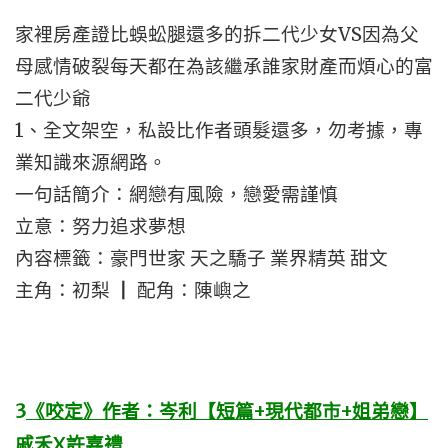
家裡房產證比蜈蚣腿還多的拆二代少女VS因為父
母感情破裂每天都在為該繼承誰家財產而煩心的富
二代少爺
1、全文架空，私設比作者頭髮還多，勿考據，專
業知識來源網路。
一句話簡介：網戀有風險，戀愛需謹慎
立意：努力追求夢想
內容標籤：豪門世家 天之驕子 業界精英 甜文
主角：初梨 ┃ 配角：陳嶼之
3
《咬定》作者：岑利【短篇+現代都市+姐弟戀】
戚禾X許嘉禮