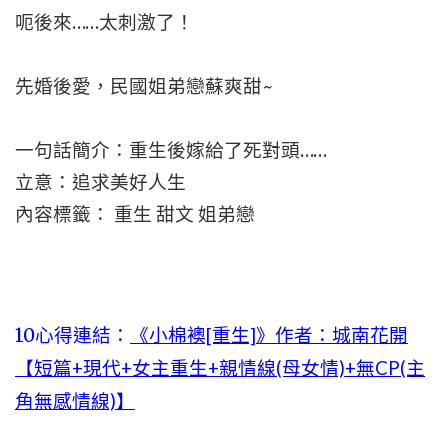
呃後來……太刺激了！
先婚後愛，民國姐弟戀蘇爽甜~
一句話簡介：重生後嫁給了死對頭……
立意：追求美好人生
內容標籤： 重生 甜文 姐弟戀
10心得連結：
《小棉襖[重生]》作者：城南花開
【短篇+現代+女主重生+親情線(母女情)+無CP(主
角無感情線)】