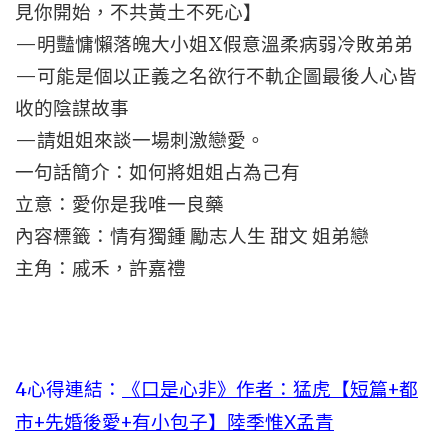
見你開始，不共黃土不死心】
—明豔慵懶落魄大小姐X假意溫柔病弱冷敗弟弟
—可能是個以正義之名欲行不軌企圖最後人心皆
收的陰謀故事
—請姐姐來談一場刺激戀愛。
一句話簡介：如何將姐姐占為己有
立意：愛你是我唯一良藥
內容標籤：情有獨鍾 勵志人生 甜文 姐弟戀
主角：戚禾，許嘉禮
4心得連結：
《口是心非》作者：猛虎【短篇+都
市+先婚後愛+有小包子】陸季惟X孟青