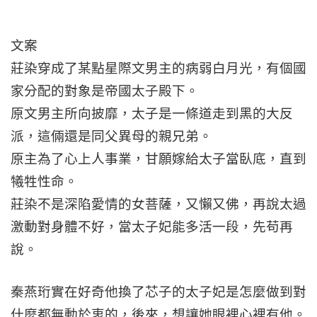
文案
莊染穿成了某點星際文男主的病弱白月光，有個國
家分配的對象是帝國太子殿下。
原文男主所向披靡，太子是一條道走到黑的大反
派，這倆還是同父異母的親兄弟。
原主為了心上人事業，甘願嫁給太子當臥底，直到
犧牲性命。
莊染不是深陷愛情的女菩薩，又懶又佛，再說太過
激動對身體不好，當太子妃能多活一段，先苟再
說。
秦燕珩實在好奇他換了芯子的太子妃是怎麼做到對
什麼都無動於衷的，後來，想讓她眼裡心裡有他。