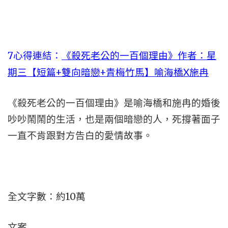
7心得連結：
《殺死老公的一百個理由》作者：星
期三【短篇+雙向暗戀+青梅竹馬】喻海橋X施冉
《殺死老公的一百個理由》是喻海橋和施冉的婚後
吵吵鬧鬧的生活，也是兩個暗戀的人，死撐著面子
一直不肯跟對方告白的愛情故事。
全文字數：約10萬
文案