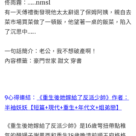
佟雨霧：……nmsl
有一天傅禮衡發現他太太辭退了保姆阿姨，親自去
菜市場買菜做了一頓飯，他望著一桌的飯菜，陷入
了沉思中……
一句話簡介：老公，我不想破產啊！
內容標籤：豪門世家 甜文 穿書
9心得連結：
《重生後她嫁給了反派少帥》作者：
半袖妖妖【短篇+現代+重生+年代文+姐弟戀】
《重生後她嫁給了反派少帥》是16歲彆扭帶點稚
氣的醋罎子謝鳳西和重生18歲晚清前順王府格格