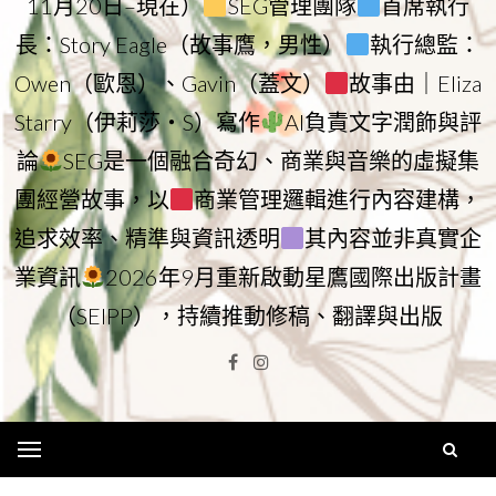
11月20日–現在）
SEG管理團隊
首席執行
長：Story Eagle（故事鷹，男性）
執行總監：
Owen（歐恩）、Gavin（蓋文）
故事由｜Eliza
Starry（伊莉莎・S）寫作
AI負責文字潤飾與評
論
SEG是一個融合奇幻、商業與音樂的虛擬集
團經營故事，以
商業管理邏輯進行內容建構，
追求效率、精準與資訊透明
其內容並非真實企
業資訊
2026年9月重新啟動星鷹國際出版計畫
（SEIPP），持續推動修稿、翻譯與出版
Facebook
Instagram
Menu