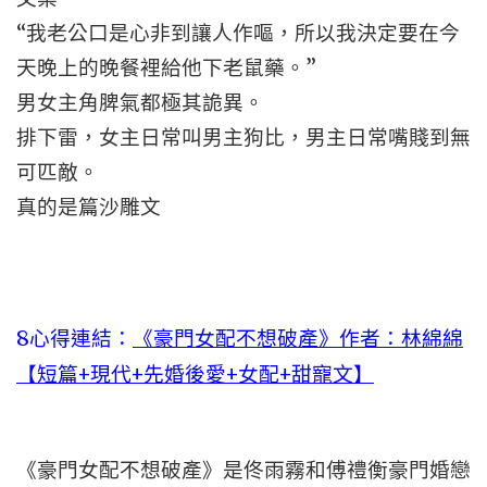
“我老公口是心非到讓人作嘔，所以我決定要在今
天晚上的晚餐裡給他下老鼠藥。”
男女主角脾氣都極其詭異。
排下雷，女主日常叫男主狗比，男主日常嘴賤到無
可匹敵。
真的是篇沙雕文
8心得連結：
《豪門女配不想破產》作者：林綿綿
【短篇+現代+先婚後愛+女配+甜寵文】
《豪門女配不想破產》是佟雨霧和傅禮衡豪門婚戀