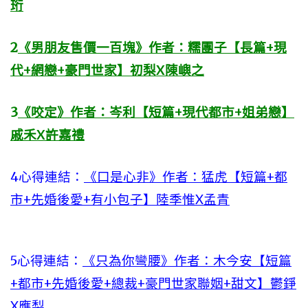
珩
2
《男朋友售價一百塊》作者：糯團子【長篇+現
代+網戀+豪門世家】初梨X陳嶼之
3
《咬定》作者：岑利【短篇+現代都市+姐弟戀】
戚禾X許嘉禮
4心得連結：
《口是心非》作者：猛虎【短篇+都
市+先婚後愛+有小包子】陸季惟X孟青
5心得連結：
《只為你彎腰》作者：木今安【短篇
+都市+先婚後愛+總裁+豪門世家聯姻+甜文】鬱錚
X應梨