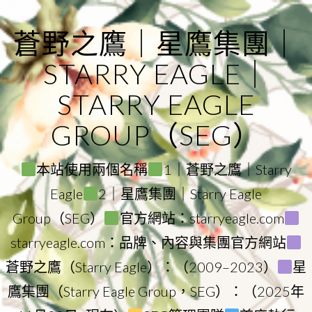
Skip
to
蒼野之鷹｜星鷹集團｜
content
STARRY EAGLE｜
STARRY EAGLE
GROUP（SEG）
本站使用兩個名稱
1｜蒼野之鷹｜Starry
Eagle
2｜星鷹集團｜Starry Eagle
Group（SEG）
官方網站：starryeagle.com
starryeagle.com：品牌、內容與集團官方網站
蒼野之鷹（Starry Eagle）：（2009–2023）
星
鷹集團（Starry Eagle Group，SEG）：（2025年