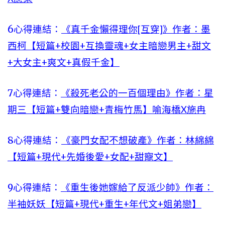
6心得連結：
《真千金懶得理你[互穿]》作者：墨
西柯【短篇+校園+互換靈魂+女主暗戀男主+甜文
+大女主+爽文+真假千金】
7心得連結：
《殺死老公的一百個理由》作者：星
期三【短篇+雙向暗戀+青梅竹馬】喻海橋X施冉
8心得連結：
《豪門女配不想破產》作者：林綿綿
【短篇+現代+先婚後愛+女配+甜寵文】
9心得連結：
《重生後她嫁給了反派少帥》作者：
半袖妖妖【短篇+現代+重生+年代文+姐弟戀】