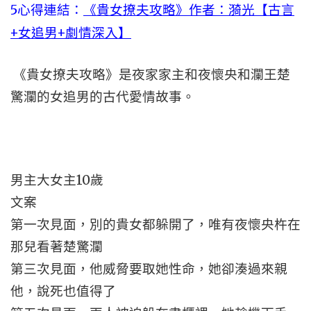
5心得連結：
《貴女撩夫攻略》作者：漪光【古言
+女追男+劇情深入】
《貴女撩夫攻略》是夜家家主和夜懷央和瀾王楚
驚瀾的女追男的古代愛情故事。
男主大女主10歲
文案
第一次見面，別的貴女都躲開了，唯有夜懷央杵在
那兒看著楚驚瀾
第三次見面，他威脅要取她性命，她卻湊過來親
他，說死也值得了