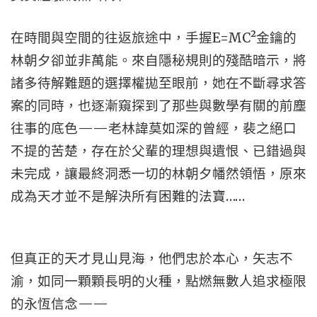
在時間與空間的往返旅途中，手握E=MC²金鑰的
林朝夕卻並非萬能。來自隱秘規則的殘酷暗示，將
諸多待解難題的選擇權拋至眼前，她在不斷尋求答
案的同時，也逐漸窺探到了那些與數學有關的前塵
往事的底色——老林諱莫如深的曾經，裴之絕口
不提的苦楚，存在於父輩的理想與遺恨、已錯過與
未完成，讓最終洞悉一切的林朝夕幡然領悟，原來
成為天才並不是解決所有困難的法寶……
但真正的天才見山見海，他們忠於本心，矢志不
渝，如同一顆顆長明的火種，點燃無數人追求極限
的永恆信念——