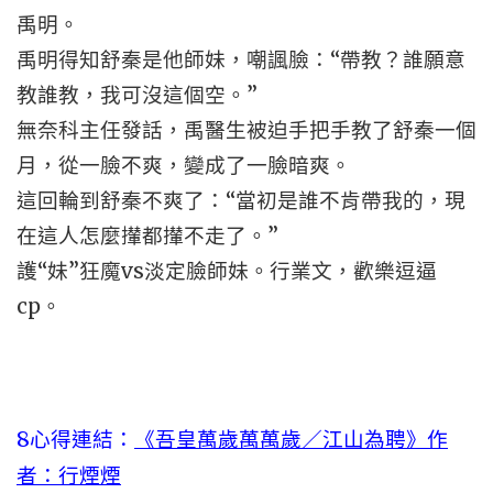
禹明。
禹明得知舒秦是他師妹，嘲諷臉：“帶教？誰願意
教誰教，我可沒這個空。”
無奈科主任發話，禹醫生被迫手把手教了舒秦一個
月，從一臉不爽，變成了一臉暗爽。
這回輪到舒秦不爽了：“當初是誰不肯帶我的，現
在這人怎麼攆都攆不走了。”
護“妹”狂魔vs淡定臉師妹。行業文，歡樂逗逼
cp。
8心得連結：
《吾皇萬歲萬萬歲／江山為聘》作
者：行煙煙