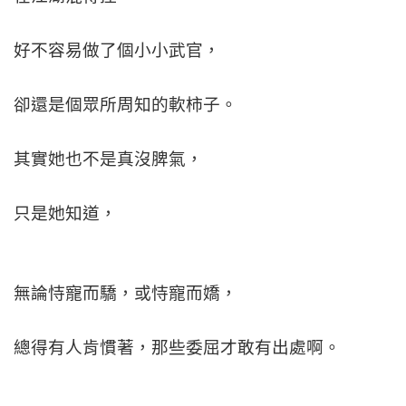
好不容易做了個小小武官，
卻還是個眾所周知的軟柿子。
其實她也不是真沒脾氣，
只是她知道，
無論恃寵而驕，或恃寵而嬌，
總得有人肯慣著，那些委屈才敢有出處啊。