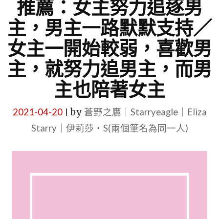
推薦：女主努力追逐男
主，男主一路默默支持／
女主一開始較弱，喜歡男
主，就努力追男主，而男
主也陪著女主
2021-04-20
by
蒼野之鷹｜Starryeagle｜Eliza
|
Starry｜伊莉莎・S(兩個筆名為同一人)