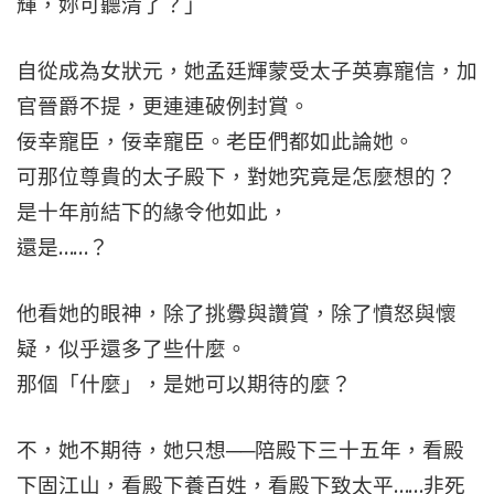
輝，妳可聽清了？」
自從成為女狀元，她孟廷輝蒙受太子英寡寵信，加
官晉爵不提，更連連破例封賞。
佞幸寵臣，佞幸寵臣。老臣們都如此論她。
可那位尊貴的太子殿下，對她究竟是怎麼想的？
是十年前結下的緣令他如此，
還是……？
他看她的眼神，除了挑釁與讚賞，除了憤怒與懷
疑，似乎還多了些什麼。
那個「什麼」，是她可以期待的麼？
不，她不期待，她只想──陪殿下三十五年，看殿
下固江山，看殿下養百姓，看殿下致太平……非死