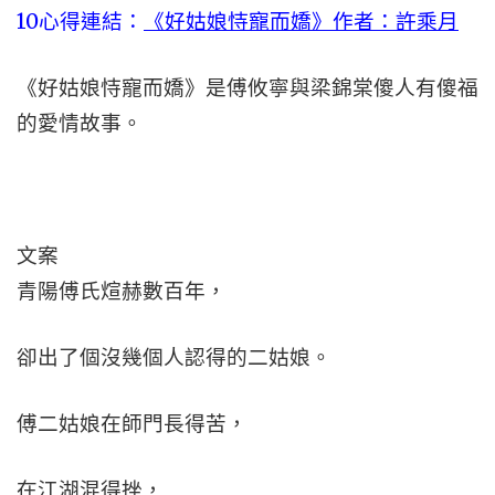
10心得連結：
《好姑娘恃寵而嬌》作者：許乘月
《好姑娘恃寵而嬌》是傅攸寧與梁錦棠傻人有傻福
的愛情故事。
文案
青陽傅氏煊赫數百年，
卻出了個沒幾個人認得的二姑娘。
傅二姑娘在師門長得苦，
在江湖混得挫，