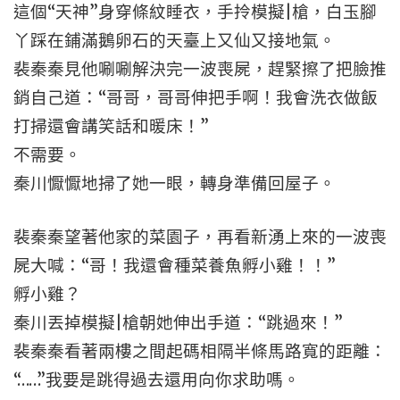
這個“天神”身穿條紋睡衣，手拎模擬|槍，白玉腳
丫踩在鋪滿鵝卵石的天臺上又仙又接地氣。
裴秦秦見他唰唰解決完一波喪屍，趕緊擦了把臉推
銷自己道：“哥哥，哥哥伸把手啊！我會洗衣做飯
打掃還會講笑話和暖床！”
不需要。
秦川懨懨地掃了她一眼，轉身準備回屋子。
裴秦秦望著他家的菜園子，再看新湧上來的一波喪
屍大喊：“哥！我還會種菜養魚孵小雞！！”
孵小雞？
秦川丟掉模擬|槍朝她伸出手道：“跳過來！”
裴秦秦看著兩樓之間起碼相隔半條馬路寬的距離：
“……”我要是跳得過去還用向你求助嗎。