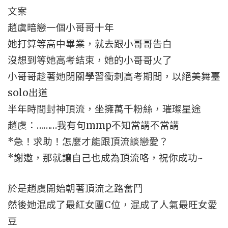
文案
趙虞暗戀一個小哥哥十年
她打算等高中畢業，就去跟小哥哥告白
沒想到等她高考結束，她的小哥哥火了
小哥哥趁著她閉關學習衝刺高考期間，以絕美舞臺
solo出道
半年時間封神頂流，坐擁萬千粉絲，璀璨星途
趙虞：………我有句mmp不知當講不當講
*急！求助！怎麼才能跟頂流談戀愛？
*謝邀，那就讓自己也成為頂流咯，祝你成功~
於是趙虞開始朝著頂流之路奮鬥
然後她混成了最紅女團C位，混成了人氣最旺女愛
豆