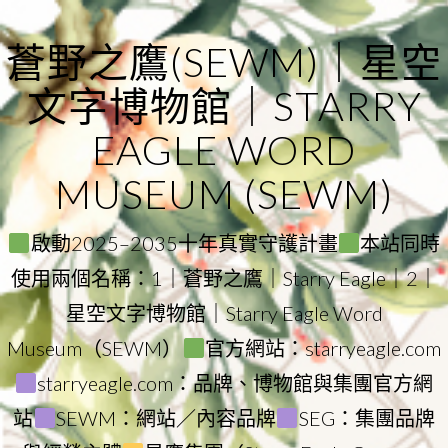
Skip
to
蒼野之鷹(SEWM)｜星空
content
文字博物館｜STARRY
EAGLE WORD
MUSEUM (SEWM)
啟動2025–2035十年真實守護計畫
本站同時
使用兩個名稱：1｜蒼野之鷹｜Starry Eagle｜2｜
星空文字博物館｜Starry Eagle Word
Museum（SEWM）
官方網站：starryeagle.com
starryeagle.com：品牌、博物館與集團官方網
站
SEWM：網站／內容品牌
SEG：集團品牌