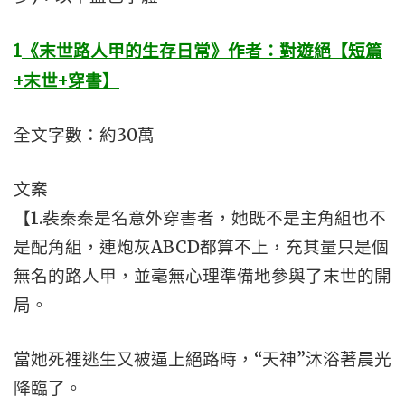
1
《末世路人甲的生存日常》作者：對遊絕【短篇
+末世+穿書】
全文字數：約30萬
文案
【1.裴秦秦是名意外穿書者，她既不是主角組也不
是配角組，連炮灰ABCD都算不上，充其量只是個
無名的路人甲，並毫無心理準備地參與了末世的開
局。
當她死裡逃生又被逼上絕路時，“天神”沐浴著晨光
降臨了。