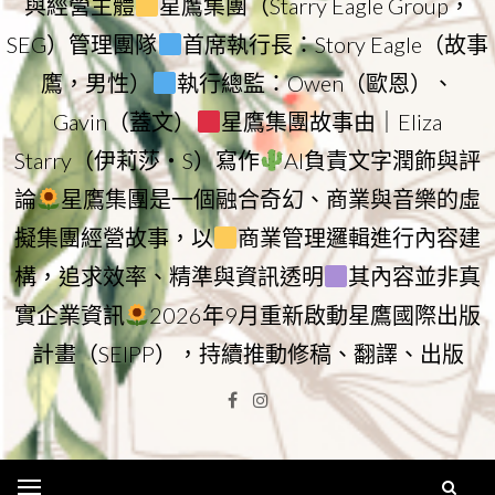
與經營主體
星鷹集團（Starry Eagle Group，
SEG）管理團隊
首席執行長：Story Eagle（故事
鷹，男性）
執行總監：Owen（歐恩）、
Gavin（蓋文）
星鷹集團故事由｜Eliza
Starry（伊莉莎・S）寫作
AI負責文字潤飾與評
論
星鷹集團是一個融合奇幻、商業與音樂的虛
擬集團經營故事，以
商業管理邏輯進行內容建
構，追求效率、精準與資訊透明
其內容並非真
實企業資訊
2026年9月重新啟動星鷹國際出版
計畫（SEIPP），持續推動修稿、翻譯、出版
Facebook
Instagram