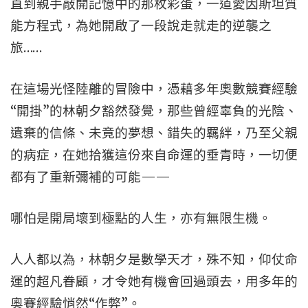
直到親手敲開記憶中的那枚彩蛋，一道愛因斯坦質
能方程式，為她開啟了一段說走就走的逆襲之
旅……
在這場光怪陸離的冒險中，憑藉多年奧數競賽經驗
“開掛”的林朝夕豁然發覺，那些曾經辜負的光陰、
遺棄的信條、未竟的夢想、錯失的羈絆，乃至父親
的病症，在她拾獲這份來自命運的垂青時，一切便
都有了重新彌補的可能——
哪怕是開局壞到極點的人生，亦有無限生機。
人人都以為，林朝夕是數學天才，殊不知，仰仗命
運的超凡眷顧，才令她有機會回過頭去，用多年的
奧賽經驗悄然“作弊”。