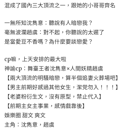
混成了國內三大頂流之一，跟她的小哥哥齊名
一無所知沈雋意：聽說有人暗戀我？
毫無波瀾趙虞：對不起，你聽說的太遲了
是當愛豆不香嗎？為什麼要談戀愛？
cp嘛，上天安排的最大啦
神諭cp：舞臺王者沈雋意×人間妖精趙虞
【兩大頂流的明騷暗戀，算半個追妻火葬場吧】
【男主前期好感過其他女生，潔党勿入！！！】
【老婆粉衍生文，沒有原型，禁止代入】
【前期主女主事業，感情戲靠後】
娛樂圈 甜文 爽文
主角：沈雋意，趙虞