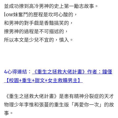
並成功撩到高冷男神的史上第一勵志故事。
low妹奮鬥的歷程是坎坷心酸的，
和男神的對手戲是香豔搞笑的，
撩男神的過程是不可描述的，
所以本文是少兒不宜的，慎入。
4心得連結：
《重生之拯救大佬計畫》作者：鐘僅
【校園+重生+甜文+女主救贖男主】
《重生之拯救大佬計畫》是患有精神分裂症的天才
物理少年李惟和張蔓的重生版「再愛你一次」的故
事。