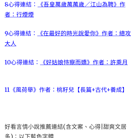
8心得連結：
《吾皇萬歲萬萬歲／江山為聘》作
者：行煙煙
9心得連結：
《在最好的時光說愛你》作者：總攻
大人
10心得連結：
《好姑娘恃寵而嬌》作者：許乘月
11
《風荷舉》作者：桃籽兒【長篇+古代+養成】
好看言情小說推薦連結(含文案、心得|甜爽文居
多)：以下藍色字體