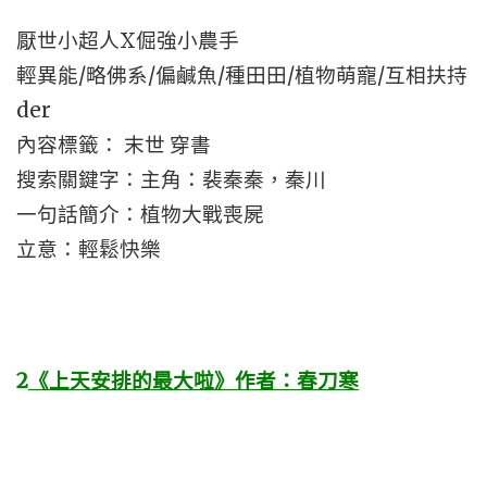
厭世小超人X倔強小農手
輕異能/略佛系/偏鹹魚/種田田/植物萌寵/互相扶持
der
內容標籤： 末世 穿書
搜索關鍵字：主角：裴秦秦，秦川
一句話簡介：植物大戰喪屍
立意：輕鬆快樂
2
《上天安排的最大啦》作者：春刀寒