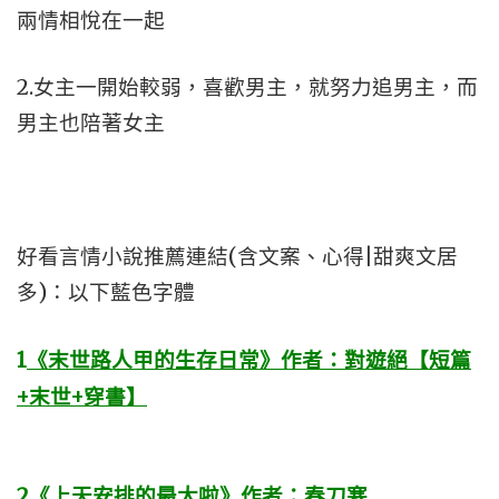
兩情相悅在一起
2.女主一開始較弱，喜歡男主，就努力追男主，而
男主也陪著女主
好看言情小說推薦連結(含文案、心得|甜爽文居
多)：以下藍色字體
1
《末世路人甲的生存日常》作者：對遊絕【短篇
+末世+穿書】
2
《上天安排的最大啦》作者：春刀寒