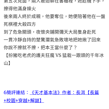
第五次見面，兩人被迫躲在書櫃裡，她趁機下手，
撩得他滿身燥火
後來兩人終於成親，他要奪位，她便陪著他在一盤
死棋裡大殺四方
到了危急關頭，夜懷央鋪開彌天大局隻身赴死
一貫冷靜自持的楚驚瀾氣急敗壞地把她揪了回來
你說不撩就不撩，把本王當什麼了？
【扮豬吃老虎的護夫狂魔 VS 猛栽一跟頭的千年冰
山】
6簡評連結：
《天才基本法》作者：長洱【長篇
+校園+穿越+解謎】