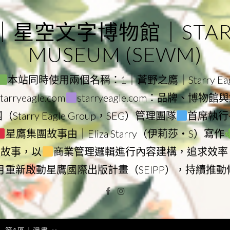
｜星空文字博物館｜STARRY
MUSEUM (SEWM)
本站同時使用兩個名稱：1｜蒼野之鷹｜Starry Eagl
ryeagle.com
starryeagle.com：品牌、博
Starry Eagle Group，SEG）管理團隊
首席執行長
星鷹集團故事由｜Eliza Starry（伊莉莎・S）寫作
營故事，以
商業管理邏輯進行內容建構，追求效率
9月重新啟動星鷹國際出版計畫（SEIPP），持續推
Facebook
Instagram