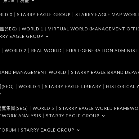
第1區｜漫畫
｜STARRY EAGLE GROUP｜STARRY EAGLE MAP WORL
)｜WORLD 1｜VIRTUAL WORLD (MANAGEMENT OFFI
RRY EAGLE GROUP
D 2｜REAL WORLD｜FIRST-GENERATION ADMINIST
MANAGEMENT WORLD｜STARRY EAGLE BRAND DEPA
ORLD 4｜STARRY EAGLE LIBRARY｜HISTORICAL A
EG)｜WORLD 5｜STARRY EAGLE WORLD FRAMEWO
MEWORK ANALYSIS｜STARRY EAGLE GROUP
ORUM｜STARRY EAGLE GROUP