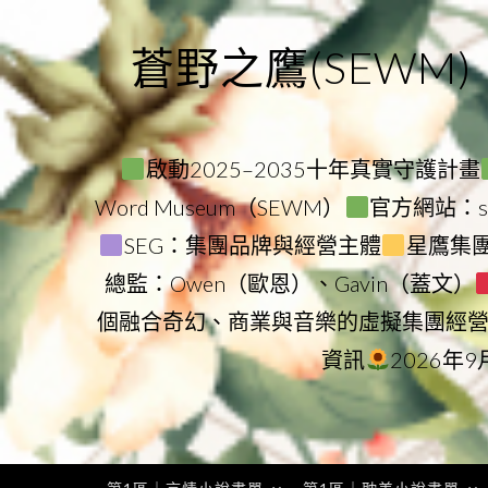
Skip
to
蒼野之鷹(SEWM)
content
啟動2025–2035十年真實守護計畫
Word Museum（SEWM）
官方網站：star
SEG：集團品牌與經營主體
星鷹集團（
總監：Owen（歐恩）、Gavin（蓋文）
個融合奇幻、商業與音樂的虛擬集團經
資訊
2026年