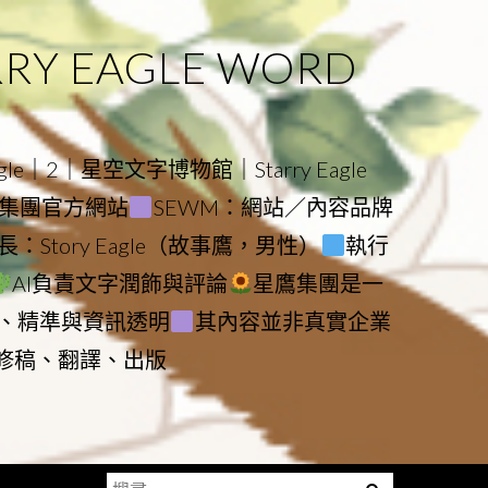
 EAGLE WORD
e｜2｜星空文字博物館｜Starry Eagle
物館與集團官方網站
SEWM：網站／內容品牌
：Story Eagle（故事鷹，男性）
執行
AI負責文字潤飾與評論
星鷹集團是一
、精準與資訊透明
其內容並非真實企業
動修稿、翻譯、出版
搜
Menu