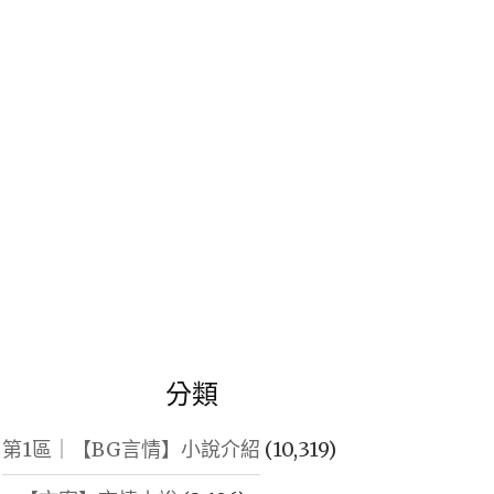
鍵
字:
分類
第1區｜【BG言情】小說介紹
(10,319)