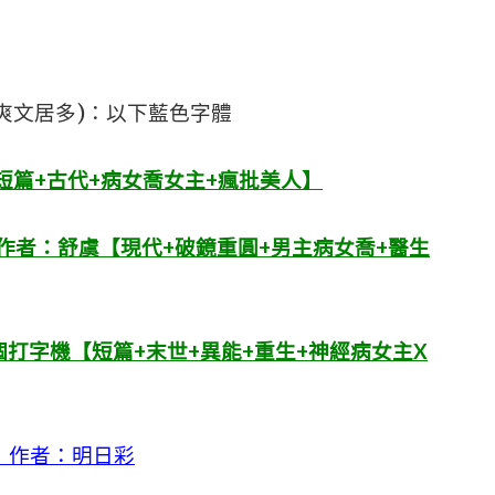
爽文居多)：以下藍色字體
短篇+古代+病女喬女主+瘋批美人】
作者：舒虞【現代+破鏡重圓+男主病女喬+醫生
打字機【短篇+末世+異能+重生+神經病女主X
》作者：明日彩