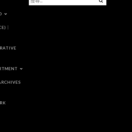
尋
D
關
鍵
CE)｜
字:
RATIVE
RTMENT
RCHIVES
RK