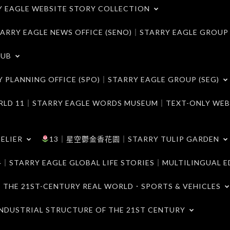
LE WEBSITE STORY COLLECTION
 EAGLE NEWS OFFICE (SENO)｜STARRY EAGLE GROUP
LUB
ANNING OFFICE (SPO)｜STARRY EAGLE GROUP (SEG)
｜STARRY EAGLE WORDS MUSEUM｜TEXT-ONLY WEB
ELIER
13｜星空鬱金香花園｜STARRY TULIP GARDEN
RY EAGLE GLOBAL LIFE STORIES｜MULTILINGUAL E
21ST-CENTURY REAL WORLD．SPORTS & VEHICLES
TRIAL STRUCTURE OF THE 21ST CENTURY