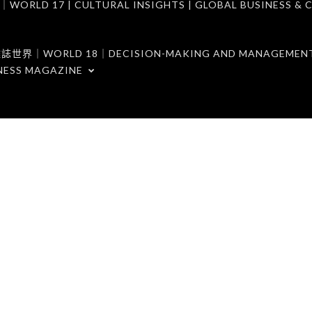
7 | CULTURAL INSIGHTS | GLOBAL BUSINESS & C
ORLD 18｜DECISION-MAKING AND MANAGEMENT 
NESS MAGAZINE