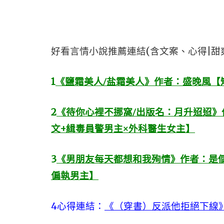
好看言情小說推薦連結(含文案、心得|甜
1
《鹽霜美人/盐霜美人》作者：盛晚風【
2
《待你心裡不挪窩/出版名：月升迢迢》
文+緝毒員警男主×外科醫生女主】
3
《男朋友每天都想和我殉情》作者：是個
偏執男主】
4
心得連結：
《（穿書）反派他拒絕下線