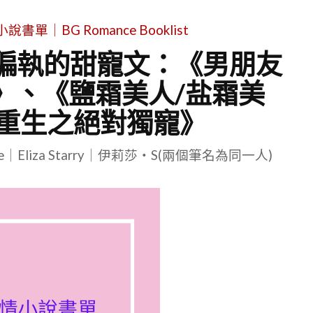
單｜BG Romance Booklist
黑偏執的甜寵文：《男朋友
》、《鹽霜美人/盐霜美
重生之絕對獨寵》
le｜Eliza Starry｜伊莉莎・S(兩個筆名為同一人)