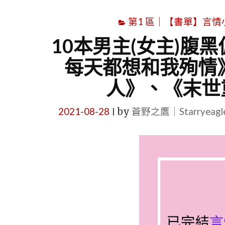
第1 區｜【書單】言情小說書
10本男主(女主)腹
每天都想和我殉情
人》、《末世
2021-08-28
by
蒼野之鷹｜Starryeag
|