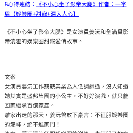
8心得連結：
《不小心坐了影帝大腿》作者：一字
眉【娛樂圈+甜寵+深入人心】
《不小心坐了影帝大腿》是女演員姜沅和全滿貫影
帝淩霍的娛樂圈甜寵愛情故事。
文案
女演員姜沅工作兢兢業業為人低調謙遜，沒人知道
她其實是盛邦集團的小公主，不好好演戲，就只能
回家繼承百億家產。
離家出走的那天，姜沅曾放下豪言：不征服娛樂圈
的巔峰，絕不進家門！