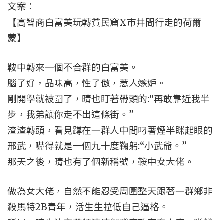
文案：
【高智商白富美玩轉貧民窟X市井間行走的荷爾
蒙】
鞍中轉來一個不合群的白富美。
腦子好，品味高，性子傲，惹人嫉妒。
剛開學就被圍了，晴也盯著帶頭的:“再敢靠近我半
步，我弟讓你走不出這條街。”
渣渣轉頭，看見蹲在一群人中間叼著煙半眯起眼的
邢武，嚇得就是一個九十度鞠躬:“小武爺。”
那天之後，晴也有了個新稱號，鞍中女大佬。
做為女大佬，自然不能忍受周圍整天跟著一群鄉非
殺馬特2B青年，活生生拉低自己逼格。