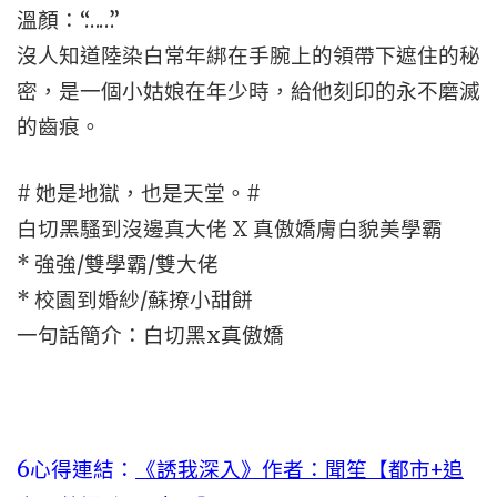
溫顏：“……”
沒人知道陸染白常年綁在手腕上的領帶下遮住的秘
密，是一個小姑娘在年少時，給他刻印的永不磨滅
的齒痕。
# 她是地獄，也是天堂。#
白切黑騷到沒邊真大佬 X 真傲嬌膚白貌美學霸
* 強強/雙學霸/雙大佬
* 校園到婚紗/蘇撩小甜餅
一句話簡介：白切黑x真傲嬌
6心得連結：
《誘我深入》作者：聞笙【都市+追