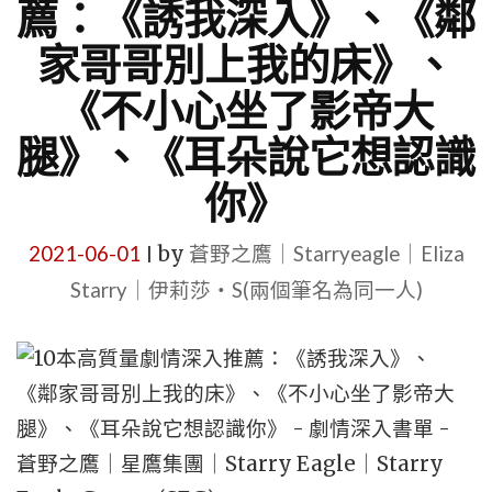
薦：《誘我深入》、《鄰
家哥哥別上我的床》、
《不小心坐了影帝大
腿》、《耳朵說它想認識
你》
2021-06-01
by
蒼野之鷹｜Starryeagle｜Eliza
|
Starry｜伊莉莎・S(兩個筆名為同一人)