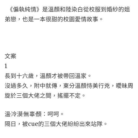
《偏執純情》是溫顏和陸染白從校服到婚紗的姐
弟戀，也是一本很甜的校園愛情故事。
文案
1
長到十六歲，溫顏才被帶回溫家。
沒過多久，附中就傳，東分溫顏恃美行兇，曖昧周
旋於三個大佬之間，搖擺不定。
溫·冷漠·無辜·顏：呵呵。
隔日，被cue的三個大佬紛紛出來站隊。