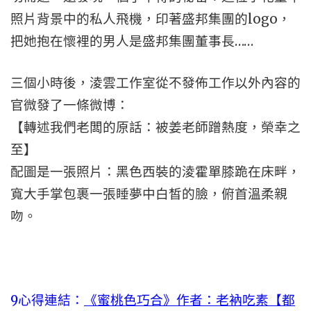
照片背景中的私人飛機，印著盛邦集團的logo，
把她抱在懷裡的男人是盛邦集團董事長……
三個小時後，淩雲工作室從不發佈工作以外內容的
官微發了一條微博：
【轉述我們老闆的原話：被姜老師蹭熱度，榮幸之
至】
配圖是一張照片：黑色西裝的淩霍單膝跪在床畔，
寬大手掌包裹一張睡夢中白皙的臉，俯首溫柔親
吻。
9心得連結：
《蜜桃色巧合》作者：老衲吃素【都