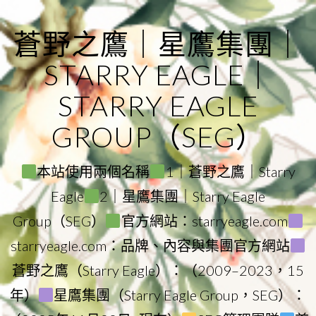
Skip
to
蒼野之鷹｜星鷹集團｜
content
STARRY EAGLE｜
STARRY EAGLE
GROUP（SEG）
本站使用兩個名稱
1｜蒼野之鷹｜Starry
Eagle
2｜星鷹集團｜Starry Eagle
Group（SEG）
官方網站：starryeagle.com
starryeagle.com：品牌、內容與集團官方網站
蒼野之鷹（Starry Eagle）：（2009–2023，15
年）
星鷹集團（Starry Eagle Group，SEG）：