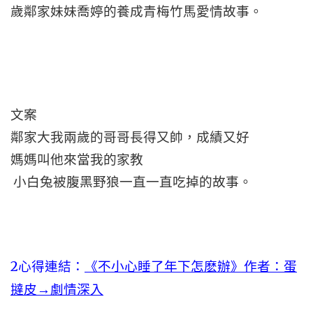
歲鄰家妹妹喬婷的養成青梅竹馬愛情故事。
文案
鄰家大我兩歲的哥哥長得又帥，成績又好
媽媽叫他來當我的家教
小白兔被腹黑野狼一直一直吃掉的故事。
2心得連結：
《不小心睡了年下怎麽辦》作者：蛋
撻皮→劇情深入