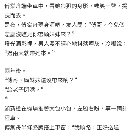
傅棠舟端坐車中，看她狼狽的身影，嗤笑一聲，揚
長而去。
是夜，傅棠舟現身酒吧，友人問：“傅哥，今兒個
怎麼沒瞧見你帶顧妹妹來？”
燈光酒影裡，男人漫不經心地抖落煙灰，冷嘲說：
“過兩天就帶她來。”
兩年後。
“傅哥，顧妹妹還沒帶來呐？”
“給老子閉嘴。”
*
顧新橙在機場推著大包小包，左顧右盼，等一輛計
程車。
傅棠舟半條胳膊搭上車窗，“我順路，正好送送