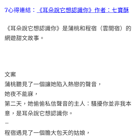
7心得連結：
《耳朵說它想認識你》作者：七寶酥
《耳朵說它想認識你》是蒲桃和程宿（雲間宿）的
網遊甜文故事。
文案
蒲桃聽見了一個讓她陷入熱戀的聲音，
她夜不能寐，
第二天，她偷偷私信聲音的主人：騷擾你並非我本
意，是耳朵說它想認識你。
–
程宿遇見了一個膽大包天的姑娘，