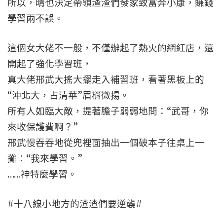
所以，晴也決定帶領渣渣們發家致富奔小康，賺錢
學習兩不誤。
這個女大佬不一般，不僅辦起了熱火的網紅店，還
開起了強化學習班，
真大佬邢武大搖大擺走入補習班，看著黑板上的
“沖北大，占清華”眉梢微揚。
所有人如臨大敵，提著膽子弱弱地問：“武哥，你
來收保護費啊？”
邢武慢吞吞地從兜裡面抽出一個破本子往桌上一
攤：“我來學習。”
……神特麼學習。
#十八線小地方的渣渣們要逆襲#