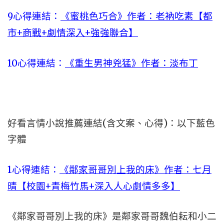
9心得連結：
《蜜桃色巧合》作者：老衲吃素【都
市+商戰+劇情深入+強強聯合】
10心得連結：
《重生男神兇猛》作者：淡布丁
好看言情小說推薦連結(含文案、心得)：以下藍色
字體
1心得連結：
《鄰家哥哥別上我的床》作者：七月
晴【校園+青梅竹馬+深入人心劇情多多】
《鄰家哥哥別上我的床》是鄰家哥哥魏伯耘和小二