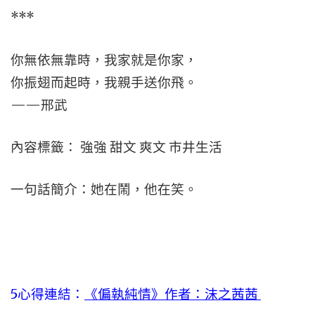
***
你無依無靠時，我家就是你家，
你振翅而起時，我親手送你飛。
——邢武
內容標籤： 強強 甜文 爽文 市井生活
一句話簡介：她在鬧，他在笑。
5心得連結：
《偏執純情》作者：沫之茜茜