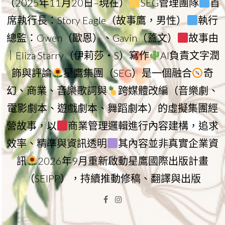
（2025年11月20日–現在）
SEG管理團隊
首
席執行長：Story Eagle（故事鷹，男性）
執行
總監：Owen（歐恩）、Gavin（蓋文）
故事由
｜Eliza Starry（伊莉莎・S）寫作
AI負責文字潤
飾與評論
星鷹集團（SEG）是一個融合
奇
幻、商業、音樂歌詞與
跨媒體改編（音樂劇、
電影劇本、遊戲劇本、舞蹈劇本）的虛擬集團經
營故事，以
商業管理邏輯進行內容建構，追求
效率、精準與資訊透明
其內容並非真實企業資
訊
2026年9月重新啟動星鷹國際出版計畫
（SEIPP），持續推動修稿、翻譯與出版
Facebook
Instagram