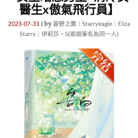
醫生x傲氣飛行員】
2023-07-31
by
蒼野之鷹｜Starryeagle｜Eliza
|
Starry｜伊莉莎・S(兩個筆名為同一人)