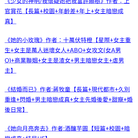
《少女的神明/我懷疑她把我當許願樹》作者：上
官賞花【長篇+校園+年齡差+年上+女主暗戀成
真】
《她的小玫瑰》作者：十萬伏特橙【星際+女主重
生+女主是萬人迷壞女人+ABO+女攻文(女A男
O)+商業聯姻+女主是渣女+男主暗戀女主+虐男
主】
《結婚而已》作者:蔣牧童【長篇+現代都市+久別
重逢+閃婚+男主暗戀成真+女主先婚後愛+甜寵+婚
後日常】
《她向月亮奔去》作者:酒釀芋圓【短篇+校園+暗