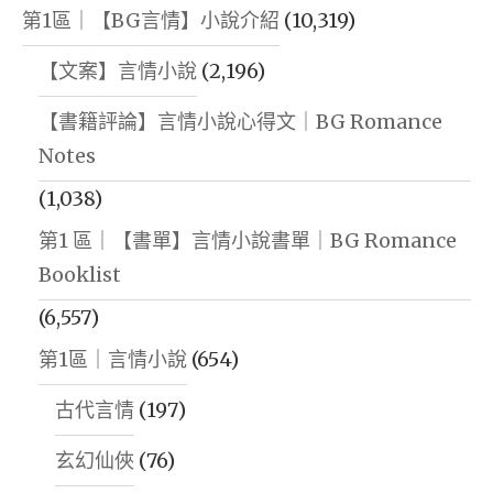
第1區｜【BG言情】小說介紹
(10,319)
【文案】言情小說
(2,196)
【書籍評論】言情小說心得文｜BG Romance
Notes
(1,038)
第1 區｜【書單】言情小說書單｜BG Romance
Booklist
(6,557)
第1區｜言情小說
(654)
古代言情
(197)
玄幻仙俠
(76)