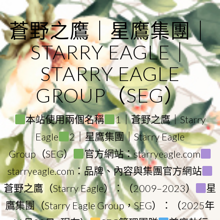
Skip
to
蒼野之鷹｜星鷹集團｜
content
STARRY EAGLE｜
STARRY EAGLE
GROUP（SEG）
本站使用兩個名稱
1｜蒼野之鷹｜Starry
Eagle
2｜星鷹集團｜Starry Eagle
Group（SEG）
官方網站：starryeagle.com
starryeagle.com：品牌、內容與集團官方網站
蒼野之鷹（Starry Eagle）：（2009–2023）
星
鷹集團（Starry Eagle Group，SEG）：（2025年