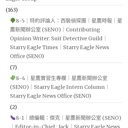
(163)
8-5｜特約評論人：西裝偵探團｜星鷹時報｜星
鷹新聞辦公室 (SENO)｜Contributing
Opinion Writer: Suit Detective Guild｜
Starry Eagle Times｜Starry Eagle News
Office (SENO)
(7)
8-4｜星鷹實習生專欄｜星鷹新聞辦公室
(SENO)｜Starry Eagle Intern Column｜
Starry Eagle News Office (SENO)
(2)
8-1｜總編輯：傑克｜星鷹新聞辦公室 (SENO)
｜Editor-in-Chief : Jack｜Starry Eagle News