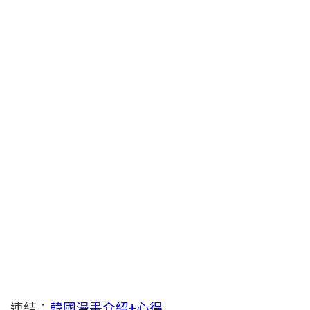
連結：
韓國漫畫介紹+心得