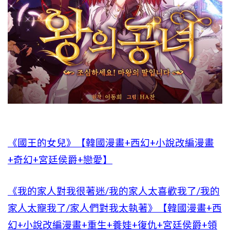
《國王的女兒》【韓國漫畫+西幻+小說改編漫畫
+奇幻+宮廷侯爵+戀愛】
《我的家人對我很著迷/我的家人太喜歡我了/我的
家人太寵我了/家人們對我太執著》【韓國漫畫+西
幻+小說改編漫畫+重生+養娃+復仇+宮廷侯爵+領