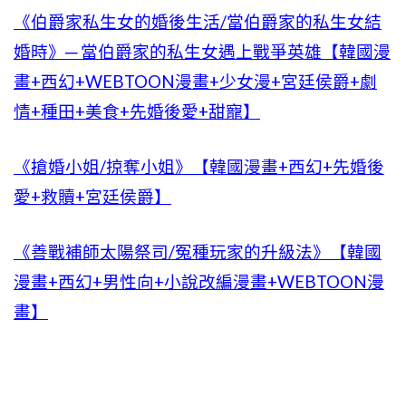
《伯爵家私生女的婚後生活/當伯爵家的私生女結
婚時》─ 當伯爵家的私生女遇上戰爭英雄【韓國漫
畫+西幻+WEBTOON漫畫+少女漫+宮廷侯爵+劇
情+種田+美食+先婚後愛+甜寵】
《搶婚小姐/掠奪小姐》【韓國漫畫+西幻+先婚後
愛+救贖+宮廷侯爵】
《善戰補師太陽祭司/冤種玩家的升級法》【韓國
漫畫+西幻+男性向+小說改編漫畫+WEBTOON漫
畫】