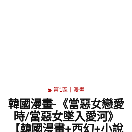
字
第1區｜漫畫
韓國漫畫-《當惡女戀愛
時/當惡女墜入愛河》
【韓國漫畫+西幻+小說