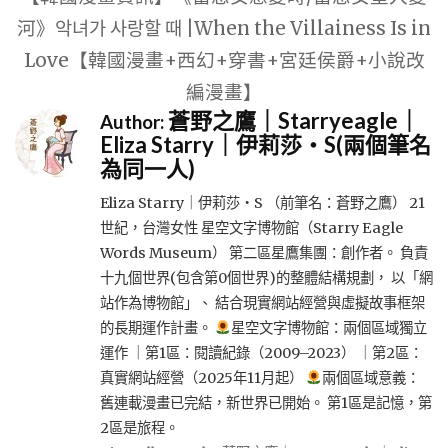
河》악녀가 사랑할 때 |When the Villainess Is in
Love【韓國漫畫+西幻+穿書+宮廷侯爵+小說改
編漫畫】
蒼野之鷹｜Starryeagle｜
Author:
Eliza Starry｜伊莉莎・S(兩個筆名
為同一人)
Eliza Starry｜伊莉莎・S （前筆名：蒼野之鷹） 21
世紀，台灣女性 星空文字博物館（Starry Eagle
Words Museum） 第二區星鷹集團：創作者。 負責
十九個世界(包含第0個世界)的整體結構規劃， 以「網
站作為博物館」、 結合現實網站經營與虛擬故事框架
的長期運作計畫。
星空文字博物館：兩個區域獨立
運作 ｜第1區：閱讀紀錄（2009–2023） ｜第2區：
真實網站經營（2025年11月起）
兩個區域意義：
舊連載漫畫已完結，新世界已開始。 第1區是記憶，第
2區是旅程。