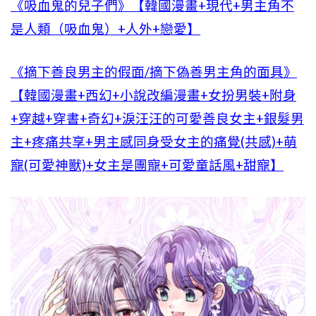
《吸血鬼的兒子們》【韓國漫畫+現代+男主角不
是人類（吸血鬼）+人外+戀愛】
《摘下善良男主的假面/摘下偽善男主角的面具》
【韓國漫畫+西幻+小說改編漫畫+女扮男裝+附身
+穿越+穿書+奇幻+淚汪汪的可愛善良女主+銀髮男
主+疼痛共享+男主感同身受女主的痛覺(共感)+萌
寵(可愛神獸)+女主是團寵+可愛童話風+甜寵】