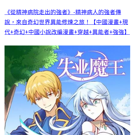
《從精神病院走出的強者》-精神病人的強者傳
說，來自奇幻世界異能修煉之旅！【中國漫畫+現
代+奇幻+中國小說改編漫畫+穿越+異能者+強強】