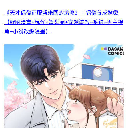
《天才偶像征服娛樂圈的策略》：偶像養成遊戲
【韓國漫畫+現代+娛樂圈+穿越遊戲+系統+男主視
角+小說改編漫畫】