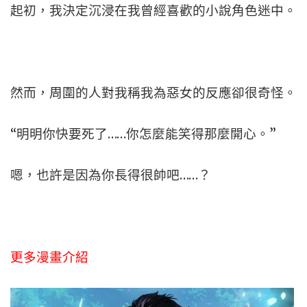
起初，我決定沉浸在我曾經喜歡的小說角色迷中。
然而，周圍的人對我稱我為惡女的反應卻很奇怪。
“明明你快要死了……你怎麼能笑得那麼開心。”
嗯，也許是因為你長得很帥吧……？
更多漫畫介紹