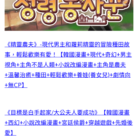
《精靈農夫》-現代男主和蘿莉精靈的冒險種田故
事，輕鬆歡樂有愛！【韓國漫畫+現代+奇幻+男主
視角+主角不是人類+小說改編漫畫+主角是農夫
+溫馨治癒+種田+輕鬆歡樂+養娃(養女兒)+劇情向
+無CP】
《目標是白手起家/大公夫人要成功》【韓國漫畫
+西幻+小說改編漫畫+宮廷侯爵+穿越遊戲+先婚後
愛】