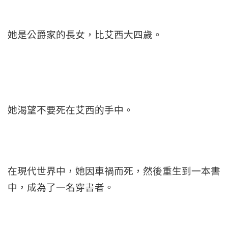
她是公爵家的長女，比艾西大四歲。
她渴望不要死在艾西的手中。
在現代世界中，她因車禍而死，然後重生到一本書
中，成為了一名穿書者。