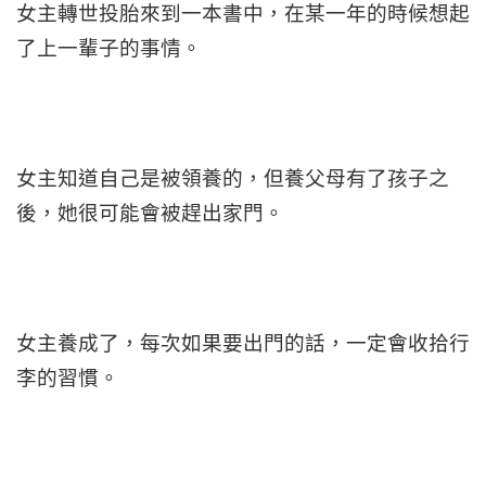
女主轉世投胎來到一本書中，在某一年的時候想起
了上一輩子的事情。
女主知道自己是被領養的，但養父母有了孩子之
後，她很可能會被趕出家門。
女主養成了，每次如果要出門的話，一定會收拾行
李的習慣。