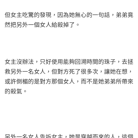
但女主吃驚的發現，因為她無心的一句話，弟弟竟
然把另外一個女人給殺掉了。
女主沒辦法，只好使用能夠回溯時間的珠子，去拯
救另外一名女人，但對方死了很多次，讓她在想，
或許倒楣的是對方那個女人，而不是她弟弟所帶來
的殺氣。
另外一名女人告訴女主，她是穿越而來的人，這個