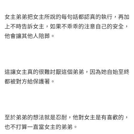
女主弟弟把女主所說的每句話都認真的執行，再加
上不時告訴女主，如果不乖乖的注意自己的安全，
他會讓其他人陪葬。
這讓女主真的很難討厭這個弟弟，因為她自始至終
都被對方給保護著。
至於弟弟的想法就是忍耐，他對女主是有喜歡的，
也不打算一直當女主的弟弟。