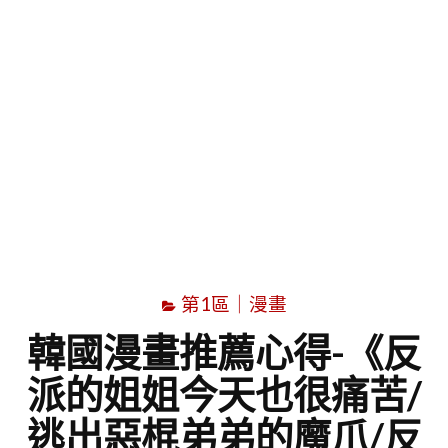
字
第1區｜漫畫
韓國漫畫推薦心得-《反
派的姐姐今天也很痛苦/
逃出惡棍弟弟的魔爪/反