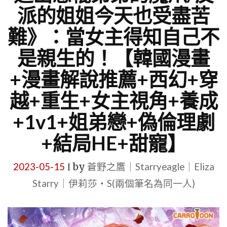
派的姐姐今天也受盡苦
難》：當女主得知自己不
是親生的！【韓國漫畫
+漫畫解說推薦+西幻+穿
越+重生+女主視角+養成
+1v1+姐弟戀+偽倫理劇
+結局HE+甜寵】
2023-05-15
by
蒼野之鷹｜Starryeagle｜Eliza
|
Starry｜伊莉莎・S(兩個筆名為同一人)