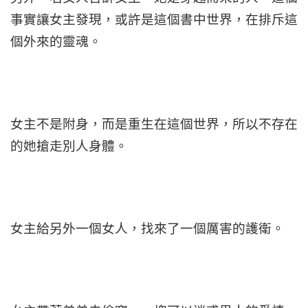
事實讓女主發現，或許是這個書中世界，在排斥這
個外來的靈魂。
女主不是附身，而是重生在這個世界，所以不存在
的她搶走別人身體。
女主給另外一個女人，找來了一個厲害的護衛。