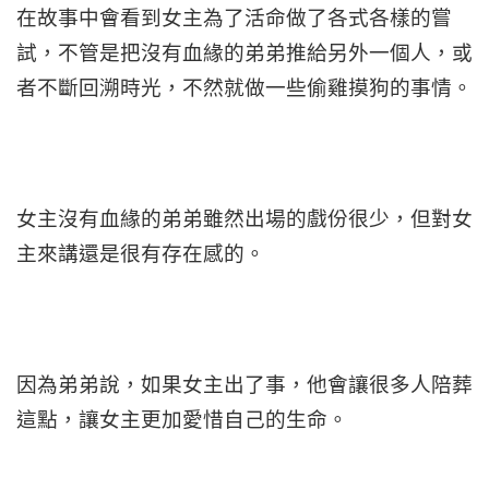
在故事中會看到女主為了活命做了各式各樣的嘗
試，不管是把沒有血緣的弟弟推給另外一個人，或
者不斷回溯時光，不然就做一些偷雞摸狗的事情。
女主沒有血緣的弟弟雖然出場的戲份很少，但對女
主來講還是很有存在感的。
因為弟弟說，如果女主出了事，他會讓很多人陪葬
這點，讓女主更加愛惜自己的生命。