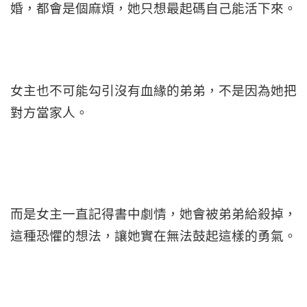
婚，都會是個麻煩，她只想最起碼自己能活下來。
女主也不可能勾引沒有血緣的弟弟，不是因為她把
對方當家人。
而是女主一直記得書中劇情，她會被弟弟給殺掉，
這種恐懼的想法，讓她實在無法鼓起這樣的勇氣。