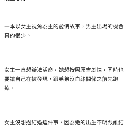
一本以女主視角為主的愛情故事，男主出場的機會
真的很少。
女主一直想辦法活命，她想按照原書劇情，同時也
要讓自己在被發現，跟弟弟沒血緣關係之前先跑
掉。
女主沒想過結婚這件事，因為她的出生不明跟誰結