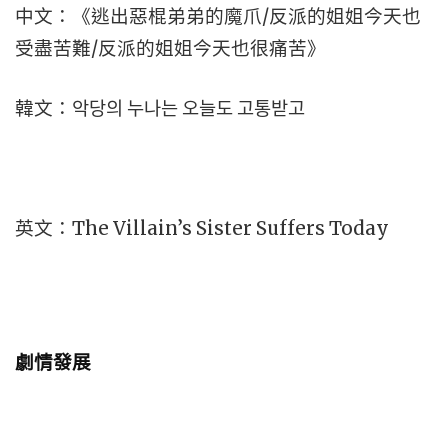
中文：《逃出惡棍弟弟的魔爪/反派的姐姐今天也
受盡苦難/反派的姐姐今天也很痛苦》
韓文：악당의 누나는 오늘도 고통받고
英文：The Villain’s Sister Suffers Today
劇情發展