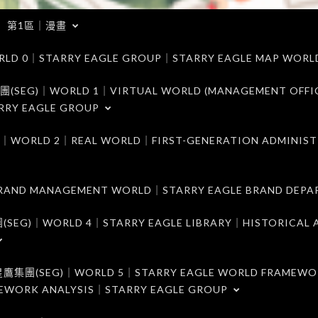
第1區｜漫畫
｜STARRY EAGLE GROUP｜STARRY EAGLE MAP WORL
)｜WORLD 1｜VIRTUAL WORLD (MANAGEMENT OFFI
RRY EAGLE GROUP
D 2｜REAL WORLD｜FIRST-GENERATION ADMINIST
MANAGEMENT WORLD｜STARRY EAGLE BRAND DEPA
ORLD 4｜STARRY EAGLE LIBRARY｜HISTORICAL A
EG)｜WORLD 5｜STARRY EAGLE WORLD FRAMEWO
MEWORK ANALYSIS｜STARRY EAGLE GROUP