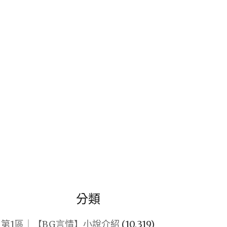
關
鍵
字:
分類
第1區｜【BG言情】小說介紹
(10,319)