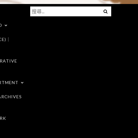
搜
Menu
尋
D
關
鍵
CE)｜
字:
RATIVE
RTMENT
RCHIVES
RK