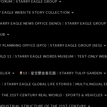
ORUM｜STARRY EAGLE GROUP
LE WEBSITE STORY COLLECTION
 EAGLE NEWS OFFICE (SENO)｜STARRY EAGLE GROUP
LUB
ANNING OFFICE (SPO)｜STARRY EAGLE GROUP (SEG)
｜STARRY EAGLE WORDS MUSEUM｜TEXT-ONLY WEB
ELIER
13｜星空鬱金香花園｜STARRY TULIP GARDEN
RY EAGLE GLOBAL LIFE STORIES｜MULTILINGUAL E
21ST-CENTURY REAL WORLD．SPORTS & VEHICLES
TRIAL STRUCTURE OF THE 21ST CENTURY