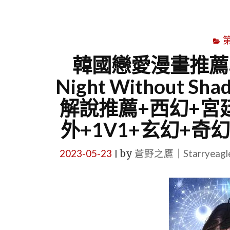
韓國戀愛漫畫推薦心
Night Without
解說推薦+西幻+宮
外+1V1+玄幻+奇
2023-05-23
by
蒼野之鷹｜Starryeag
|