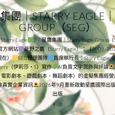
｜STARRY EAGLE｜ST
GROUP（SEG）
rry Eagle
2｜星鷹集團｜Starry Eagle Group
集團官方網站
蒼野之鷹（Starry Eagle）：（2009–2
–現在）
SEG管理團隊
首席執行長：Story Eag
Starry（伊莉莎・S）寫作
AI負責文字潤飾與評論
、電影劇本、遊戲劇本、舞蹈劇本）的虛擬集團經營
非真實企業資訊
2026年9月重新啟動星鷹國際出
出版
Facebook
Instagram