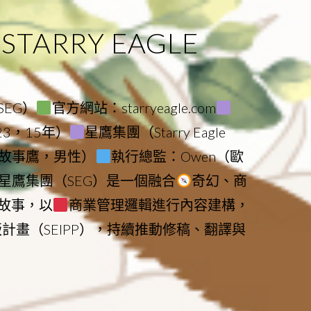
ARRY EAGLE
（SEG）
官方網站：starryeagle.com
023，15年）
星鷹集團（Starry Eagle
le（故事鷹，男性）
執行總監：Owen（歐
星鷹集團（SEG）是一個融合
奇幻、商
故事，以
商業管理邏輯進行內容建構，
版計畫（SEIPP），持續推動修稿、翻譯與