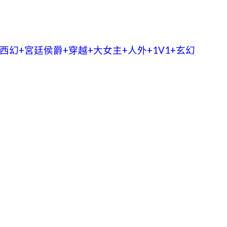
幻+宮廷侯爵+穿越+大女主+人外+1V1+玄幻