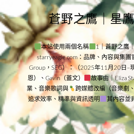
Skip
to
蒼野之鷹｜星鷹集團
content
本站使用兩個名稱
1｜蒼野之鷹｜Sta
starryeagle.com：品牌、內容與
Group，SEG）：（2025年11月20日
恩）、Gavin（蓋文）
故事由｜Eliza 
業、音樂歌詞與
跨媒體改編（音樂劇
追求效率、精準與資訊透明
其內容並