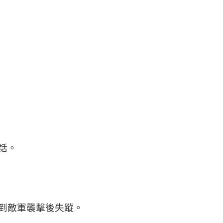
話。
到敵軍襲擊後失蹤。