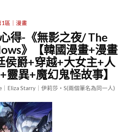
第1區｜漫畫
得-《無影之夜/ The
 Shadows》【韓國漫畫+漫畫
廷侯爵+穿越+大女主+人
幻+靈異+魔幻鬼怪故事】
le｜Eliza Starry｜伊莉莎・S(兩個筆名為同一人)